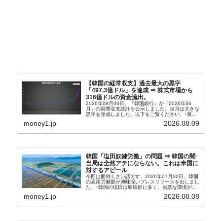
【韓国の経常収支】過去最大の黒字
「497.3億ドル」を達成 ⇒ 株式市場から
316億ドルの資金流出。
2026年08月06日、『韓国銀行』が「2026年06
月」の国際収支統計を公示しました。当月は大きな
黒字を達成しました。以下をご覧ください。↑黄色
の傾向ペンでフォーカスしているのが2026年06月
money1.jp
2026.08.09
の経常収支です。2026年06月貿易収支：4...
韓国「塩田奴隷労働」の問題 ⇒ 韓国の闇･
当局は全然アテにならない。これは米国に
対するアピール
今回は面倒くさい話です。2026年07月30日、韓国
の雇用労働部が興味深いプレスリリースを出しまし
た。↑韓国の塩田は島嶼部に多く、劣悪な環境が一
般に見られることが少ないため、事件の発覚を妨げ
money1.jp
2026.08.08
たといわれます（後述）。これは、いわゆる「塩田
奴隷...