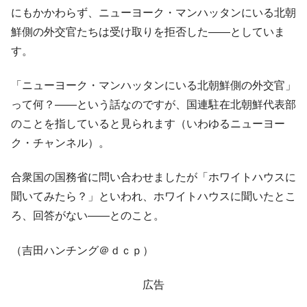
韓国で猛暑。南東部では干ばつ
『Money1』
にもかかわらず、ニューヨーク・マンハッタンにいる北朝
鮮側の外交官たちは受け取りを拒否した――としていま
韓国型イージス搭載の次世代駆逐艦
『Money1』
「KDDX」1番艦、2032年竣工と公示
す。
【対日本円】ウォン安が急進！ 日米の協調
『Money1』
「ニューヨーク・マンハッタンにいる北朝鮮側の外交官」
に韓国がいっちょがみしたのでは。
って何？――という話なのですが、国連駐在北朝鮮代表部
韓国政府『BYD』車への補助金を全廃 ⇒ 実
『Money1』
のことを指していると見られます（いわゆるニューヨー
は韓国で『BYD』車は売れている。6カ月で対前年同期比
1.9倍！
ク・チャンネル）。
在韓米国大使スティールが着韓！⇒ さっそ
『Money1』
く空港に詰めかけ「出て行け！」「極右勢力」のプラカー
合衆国の国務省に問い合わせましたが「ホワイトハウスに
ドを掲げる「在韓反米勢力」
聞いてみたら？」といわれ、ホワイトハウスに聞いたとこ
韓国政府「2035年までに18.4GW規模のAIデ
『Money1』
ろ、回答がない――とのこと。
ータセンター整備」⇒ だから無理だってば。
（吉田ハンチング＠ｄｃｐ）
JPモルガン「韓国レバレッジETFの清算は
『Money1』
ほぼ終わった」
広告
韓国『国民年金公団』株価暴落で200兆蒸
『Money1』
発。