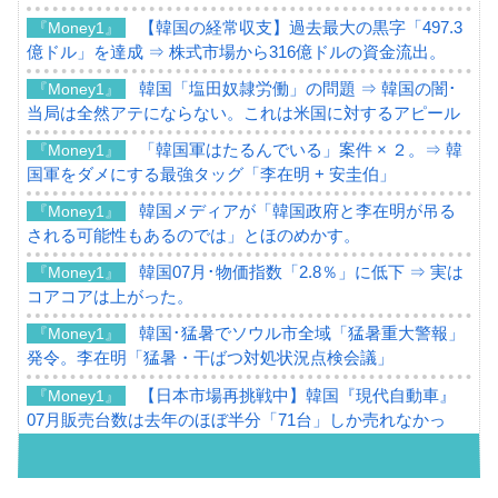
【韓国の経常収支】過去最大の黒字「497.3
『Money1』
億ドル」を達成 ⇒ 株式市場から316億ドルの資金流出。
韓国「塩田奴隷労働」の問題 ⇒ 韓国の闇･
『Money1』
当局は全然アテにならない。これは米国に対するアピール
「韓国軍はたるんでいる」案件 × ２。⇒ 韓
『Money1』
国軍をダメにする最強タッグ「李在明 + 安圭伯」
韓国メディアが「韓国政府と李在明が吊る
『Money1』
される可能性もあるのでは」とほのめかす。
韓国07月･物価指数「2.8％」に低下 ⇒ 実は
『Money1』
コアコアは上がった。
韓国･猛暑でソウル市全域「猛暑重大警報」
『Money1』
発令。李在明「猛暑・干ばつ対処状況点検会議」
【日本市場再挑戦中】韓国『現代自動車』
『Money1』
07月販売台数は去年のほぼ半分「71台」しか売れなかっ
た。『起亜』は9台だけ
韓国「信用赦免を何回やっても、何回やっ
『Money1』