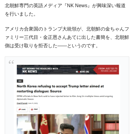
ても」⇒ 257万人赦免したのに60万人がまた延滞者に転
北朝鮮専門の英語メディア『NK News』が興味深い報道
落！
を行いました。
韓国K9専用砲弾･装薬自動供給装甲車両･珍
『Money1』
兵器「K10」が改良に乗り出す。
アメリカ合衆国のトランプ大統領が、北朝鮮の金ちゃんフ
韓国「2026年07月の輸出入」絶好調。半導
『Money1』
ァミリー三代目・金正恩さんあてに出した書簡を、北朝鮮
体だけで410億ドル、輸出全体の41％もある
側は受け取りを拒否した――というのです。
韓国･李在明「青年層の雇用状況が悪い。せ
『Money1』
や、若者に起業させよう」⇒ どんな雇用対策だソレ。
【韓国の外貨準備】2026年07月は4,279億ド
『Money1』
ル。外平債の発行「19.4億ドル」
韓国「ここは北朝鮮なのか。選管がサーバ
『Money1』
ーにウソのデータを入力したのは明白だ」
韓国･李在明さっそく不動産対策で浅薄な発
『Money1』
言。
韓国は「中国と同じく」投資に不適格な国
『Money1』
だ。
『韓国銀行』が「金の保有量を増やしま