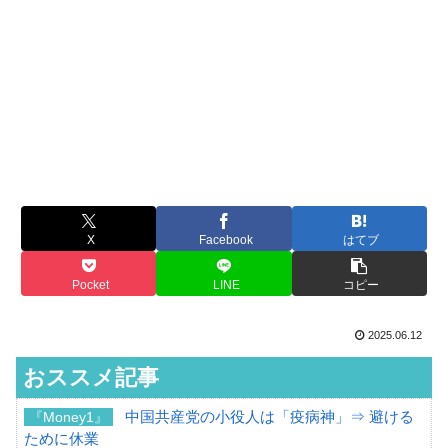
X
Facebook
はてブ
Pocket
LINE
コピー
2025.06.12
おススメ記事
中国共産党の小役人は「疫病神」⇒ 避ける
『Money1』
ために休業