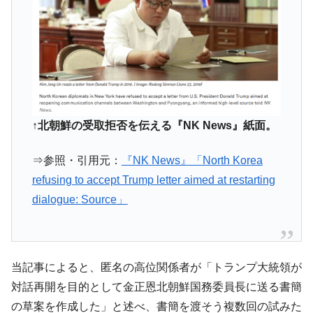
『Money1』
す」⇒「金を経由するドル入手」手段ではないのか？
韓国･外為取引量「1日当たり1,214.4億ド
『Money1』
ル」まで拡大 ⇒ 海外資金の動きに強く左右される状態
韓国･帰ってきた李在明。李在明を支持しな
『Money1』
い「50.5％」に上昇
韓国大統領府ボンクラ政策室長が告発され
『Money1』
↑北朝鮮の受取拒否を伝える『NK News』紙面。
た ⇒ 国家が行った恐るべき株価操作であり、空前の国政壟
断
⇒参照・引用元：
『NK News』「North Korea
韓国･警察職員が「丸刈りになって抗議活
『Money1』
refusing to accept Trump letter aimed at restarting
動」
dialogue: Source」
中国だけが鉄鋼輸出を異常増加させる ⇒ 中
『Money1』
国の過剰生産が世界を蝕む。
韓国製造業「半導体絶好調」のウラで他業
『Money1』
種は全般的「不調」⇒ PSIが示す現況は決して良くない。
当記事によると、匿名の高位関係者が「トランプ大統領が
【米韓激突案件】韓国消費者院が『クーパ
『Money1』
対話再開を目的として金正恩北朝鮮国務委員長に送る書簡
ン』1人当たり賠償10万ウォンを認定 ⇒ 総額3兆7,000億
の草案を作成した」と述べ、書簡を渡そう複数回の試みた