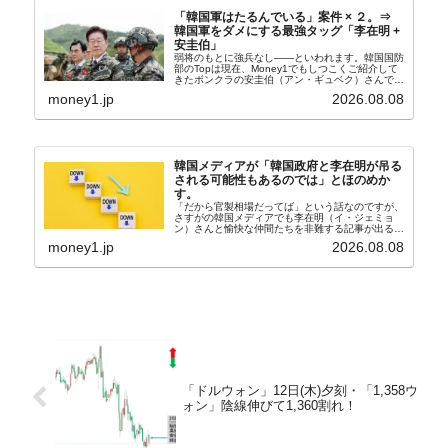
「韓国軍はたるんでいる」案件 × ２。⇒
韓国軍をダメにする最強タッグ「李在明 +
安圭伯」
弱将のもとに強兵なし――といわれます。韓国国防
部のTopは現在、Money1でもしつこくご紹介して
きたボンクラの安圭伯（アン・ギュベク）さんで
す。↑経済的無知蒙昧な李在明（イ・ジェミョン）
money1.jp
2026.08.08
さんと「韓国初の文官上がり」の国防部長官安圭伯
（アン...
韓国メディアが「韓国政府と李在明が吊る
される可能性もあるのでは」とほのめか
す。
「だから官製相場だってば」という話なのですが、
さすがの韓国メディアでも李在明（イ・ジェミョ
ン）さんと愉快な仲間たちを非難する記事が出るよ
うになっています。もちろん株価の暴落についてで
money1.jp
2026.08.08
『朝鮮日報』に面白い記事が出ています。「東西南
北」というコ...
「ドルウォン」12日(木)夕刻・「1,358ウ
ォン」陰線伸びて1,360割れ！