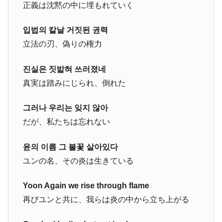
正義は沈黙の中に埋もれていく
입법의 칼날 거짓된 권력
立法の刃、偽りの権力
진실은 짓밟혀 쓰러졌네
真実は踏みにじられ、倒れた
그러나 우리는 잊지 않아
だが、私たちは忘れない
윤의 이름 그 불꽃 살아있다
ユンの名、その炎は生きている
Yoon Again we rise through flame
再びユンと共に、我らは炎の中から立ち上がる