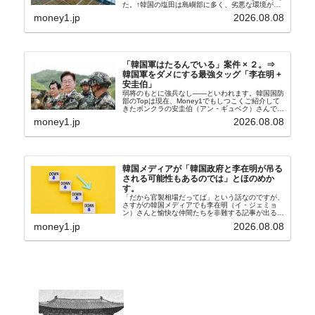
た。↑韓国の塩田は島嶼部に多く、劣悪な環境が一
般に見られることが少ないため、事件の発覚を妨げ
money1.jp
2026.08.08
たといわれます（後述）。これは、いわゆる「塩田
奴隷...
「韓国軍はたるんでいる」案件 × ２。⇒
韓国軍をダメにする最強タッグ「李在明 +
安圭伯」
弱将のもとに強兵なし――といわれます。韓国国防
部のTopは現在、Money1でもしつこくご紹介して
きたボンクラの安圭伯（アン・ギュベク）さんで
す。↑経済的無知蒙昧な李在明（イ・ジェミョン）
money1.jp
2026.08.08
さんと「韓国初の文官上がり」の国防部長官安圭伯
（アン...
韓国メディアが「韓国政府と李在明が吊る
される可能性もあるのでは」とほのめか
す。
「だから官製相場だってば」という話なのですが、
さすがの韓国メディアでも李在明（イ・ジェミョ
ン）さんと愉快な仲間たちを非難する記事が出るよ
うになっています。もちろん株価の暴落についてで
money1.jp
2026.08.08
『朝鮮日報』に面白い記事が出ています。「東西南
北」というコ...