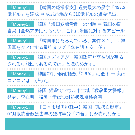
【韓国の経常収支】過去最大の黒字「497.3
『Money1』
億ドル」を達成 ⇒ 株式市場から316億ドルの資金流出。
韓国「塩田奴隷労働」の問題 ⇒ 韓国の闇･
『Money1』
当局は全然アテにならない。これは米国に対するアピール
「韓国軍はたるんでいる」案件 × ２。⇒ 韓
『Money1』
国軍をダメにする最強タッグ「李在明 + 安圭伯」
韓国メディアが「韓国政府と李在明が吊る
『Money1』
される可能性もあるのでは」とほのめかす。
韓国07月･物価指数「2.8％」に低下 ⇒ 実は
『Money1』
コアコアは上がった。
韓国･猛暑でソウル市全域「猛暑重大警報」
『Money1』
発令。李在明「猛暑・干ばつ対処状況点検会議」
【日本市場再挑戦中】韓国『現代自動車』
『Money1』
07月販売台数は去年のほぼ半分「71台」しか売れなかっ
た。『起亜』は9台だけ
韓国「信用赦免を何回やっても、何回やっ
『Money1』