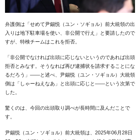
『Money1』
す」⇒「金を経由するドル入手」手段ではないのか？
韓国･外為取引量「1日当たり1,214.4億ド
『Money1』
ル」まで拡大 ⇒ 海外資金の動きに強く左右される状態
弁護側は「せめて尹錫悦（ユン・ソギョル）前大統領の出
入りは地下駐車場を使い、非公開で行え」と要請したので
韓国･帰ってきた李在明。李在明を支持しな
『Money1』
い「50.5％」に上昇
すが、特検チームはこれを拒否。
韓国大統領府ボンクラ政策室長が告発され
『Money1』
「非公開でなければ出頭に応じないというのであれば出頭
た ⇒ 国家が行った恐るべき株価操作であり、空前の国政壟
断
拒否とみなす。そうなれば再び逮捕状を請求することにな
るだろう」――と述べ、尹錫悦（ユン・ソギョル）大統領
韓国･警察職員が「丸刈りになって抗議活
『Money1』
動」
側は「しゃーねえなあ」と出頭に応じと――という次第で
した。
中国だけが鉄鋼輸出を異常増加させる ⇒ 中
『Money1』
国の過剰生産が世界を蝕む。
驚くのは、今回の出頭取り調べが長時間に及んだことで
韓国製造業「半導体絶好調」のウラで他業
『Money1』
す。
種は全般的「不調」⇒ PSIが示す現況は決して良くない。
【米韓激突案件】韓国消費者院が『クーパ
『Money1』
尹錫悦（ユン・ソギョル）前大統領は、2025年06月28日
ン』1人当たり賠償10万ウォンを認定 ⇒ 総額3兆7,000億