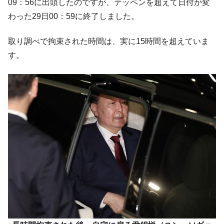
09：56に出頭したのですが、テッペンを超えて日付が変
韓国で猛暑。南東部では干ばつ
『Money1』
わった29日00：59に終了しました。
韓国型イージス搭載の次世代駆逐艦
『Money1』
「KDDX」1番艦、2032年竣工と公示
取り調べで拘束された時間は、実に15時間を超えていま
【対日本円】ウォン安が急進！ 日米の協調
『Money1』
す。
に韓国がいっちょがみしたのでは。
韓国政府『BYD』車への補助金を全廃 ⇒ 実
『Money1』
は韓国で『BYD』車は売れている。6カ月で対前年同期比
1.9倍！
在韓米国大使スティールが着韓！⇒ さっそ
『Money1』
く空港に詰めかけ「出て行け！」「極右勢力」のプラカー
ドを掲げる「在韓反米勢力」
韓国政府「2035年までに18.4GW規模のAIデ
『Money1』
ータセンター整備」⇒ だから無理だってば。
JPモルガン「韓国レバレッジETFの清算は
『Money1』
ほぼ終わった」
韓国『国民年金公団』株価暴落で200兆蒸
『Money1』
発。