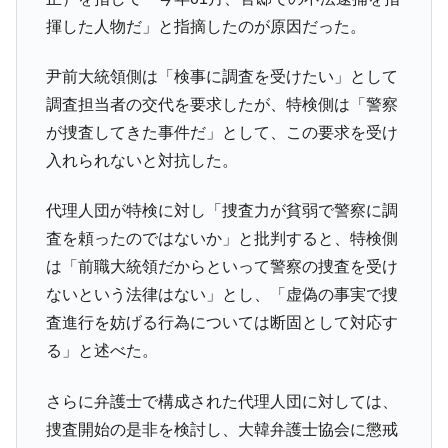
全て勝つといくら？ 競馬GI競走で勝利騎手がもら
Fact1
える賞金とは？
揮した人物だ」と指摘したのが原因だった。
平成仮面ライダーの意外すぎるモチーフとは？
Fact1
尹前大統領側は「検事に調査を受けたい」として
発表から2日で大崩壊、鳴かず飛ばずに終わりそう
Fact1
調査担当者の交代を要求したが、特検側は「警察
なスーパーリーグとは？
が捜査してきた事件だ」として、この要求を受け
日本人マスターズ挑戦の歴史。松山以前に最高位
Fact1
入れられないと対抗した。
だった選手とは？
甲子園通算本塁打、最多の清原に次いで多く打っ
Fact1
代理人団が特検に対し「捜査力が貧弱で警察に調
ている意外な選手とは？
査を頼ったのではないか」と批判すると、特検側
セレクトセールの高額取引馬が稼いだ金額とは？
Fact1
は「前職大統領だからといって警察の捜査を受け
ないという法律はない」とし、「虚偽の事実で捜
査進行を妨げる行為については断固として対応す
る」と述べた。
さらに弁護士で構成された代理人団に対しては、
捜査開始の是非を検討し、大韓弁護士協会に懲戒