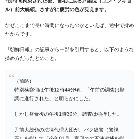
↑長時間拘束された後、自宅に戻る尹錫悦（ユン・ソギョ
韓国政府「ニセＫ-ブランドを通報しようキ
ル）前大統領。さすがに疲労の色が見えます。
『Money1』
ャンペーン」⇒ あの名物教授も登場！
なぜここまで長い時間になったのかといえば、途中で揉め
韓国「橋が落ちました」⇒ 耐久性「なさす
『Money1』
ぎ」では。
たからです。
韓国鉄鋼最大手『POSCO』ズブズブ沈む。
『Money1』
『朝鮮日報』の記事から一部を引用すると、以下のような
営業利益80.2％も減少
揉め方だったとのこと。
米国下院「韓国の公務員個人をターゲット
『Money1』
にぶん殴る法案」提出！⇒ クーパン問題は合衆国企業に対
する差別。許してはおかぬ
（前略）
日本の誇る海洋資源調査船『白嶺』は先進技術の
Fact1
特別検察側は午後12時44分頃、「午前の調査は順
塊！
調に進行された」と明らかにした。
夏の甲子園、優勝校を最も多く輩出している都道
Fact1
府県とは？
しかし昼食後の午後1時30分、調査は頓挫した。
今話題の「楽天ライオンズ」とは？
Fact1
奇跡の毛色「白毛馬」とは？
Fact1
尹前大統領の法律代理人団が、パク総警（警視
正）を指して「今年01月、官邸での不法逮捕を指