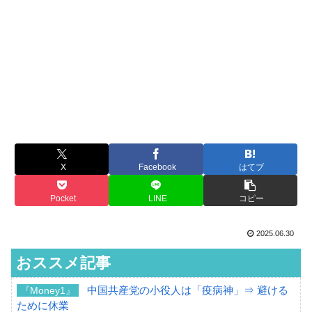
X
Facebook
はてブ
Pocket
LINE
コピー
2025.06.30
おススメ記事
中国共産党の小役人は「疫病神」⇒ 避ける
『Money1』
ために休業