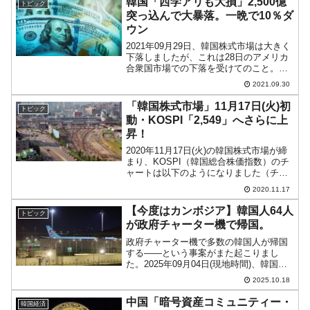
韓国「西学アリも大損」2,500億
トピック
ペルシア...
突っ込んで大暴落。一晩で10％ダ
ウン
2021年09月29日、韓国株式市場は大きく
下落しましたが、これは28日のアメリカ
合衆国市場での下落を受けてのこと。ダ
ウ：1.6％下落S＆P：2.04％下落
2021.09.30
NASDAQ：2.83％下落と、合衆国市場の
3つの主要指標は全て大きく下落しまし
「韓国株式市場」11月17日(火)初
トピック
た。...
動・KOSPI「2,549」へさらに上
昇！
2020年11月17日(火)の韓国株式市場が締
まり、KOSPI（韓国総合株価指数）のチ
ャートは以下のようになりました（チャ
ートは『Investing.com』より引用）。ギ
2020.11.17
ャップアップしてスタートし、KOSPIは
さらに上に向かっています。上...
【今度はカンボジア】韓国人64人
トピック
が政府チャーター機で帰国。
政府チャーター機で多数の韓国人が帰国
する――という事案がまた起こりまし
た。2025年09月04日(現地時間)、韓国企
業『現代自動車』と『LGエネルギーソリ
2025.10.18
ューション』の合弁会社が建設していた
バッテー工場に合衆国当局の連邦・州組
中国「暗号資産コミュニティー・
韓国経済
織がカチコミ捜...