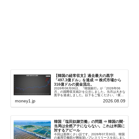
【韓国の経常収支】過去最大の黒字
「497.3億ドル」を達成 ⇒ 株式市場から
316億ドルの資金流出。
2026年08月06日、『韓国銀行』が「2026年06
月」の国際収支統計を公示しました。当月は大きな
黒字を達成しました。以下をご覧ください。↑黄色
の傾向ペンでフォーカスしているのが2026年06月
money1.jp
2026.08.09
の経常収支です。2026年06月貿易収支：4...
韓国「塩田奴隷労働」の問題 ⇒ 韓国の闇･
当局は全然アテにならない。これは米国に
対するアピール
今回は面倒くさい話です。2026年07月30日、韓国
の雇用労働部が興味深いプレスリリースを出しまし