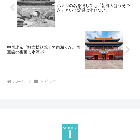
ハメルの名を消しても「朝鮮人はうそつ
き」という記録は消せない。
中国北京「故宮博物院」で雨漏りか。国
宝級の書画に水滴が！
ホーム
トピック