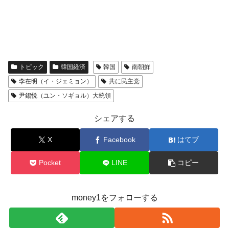
トピック
韓国経済
韓国
南朝鮮
李在明（イ・ジェミョン）
共に民主党
尹錫悦（ユン・ソギョル）大統領
シェアする
X
Facebook
はてブ
Pocket
LINE
コピー
money1をフォローする