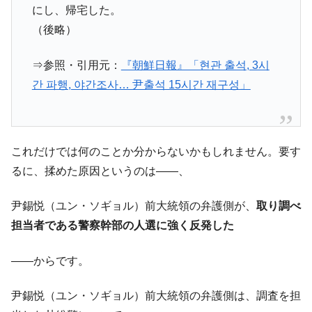
にし、帰宅した。
（後略）
⇒参照・引用元：
『朝鮮日報』「현관 출석, 3시
간 파행, 야간조사… 尹출석 15시간 재구성」
これだけでは何のことか分からないかもしれません。要す
るに、揉めた原因というのは――、
尹錫悦（ユン・ソギョル）前大統領の弁護側が、
取り調べ
担当者である警察幹部の人選に強く反発した
――からです。
尹錫悦（ユン・ソギョル）前大統領の弁護側は、調査を担