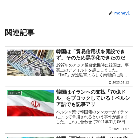
money1
関連記事
韓国は「貿易信用状を開設でき
トピック
ず」そのため黒字化できたのだ
1997年のアジア通貨危機時に韓国は、事
実上のデフォルトを起こしました。
『IMF』が進駐軍よろしく南朝鮮に乗り
込み、経済の立て直しを行いました。韓
2023.02.12
国メディアでは、この件を「IMF危機」
と呼称し、時に『IMF』のことを死神と
韓国はイランへの支払「70億ド
トピック
呼びます。それだけ...
ル」をブロックしている！ペルシ
ア語でも記事アリ
ペルシャ湾で韓国籍のタンカーがイラン
によって拿捕されるという事件が起きま
した。これに合わせて2021年01月06日、
『Reuters(ロイター)』に「イランに石
2021.01.07
油・ガスの代金を支払っていない国」と
いうまとめ記事が出ました。この記事は