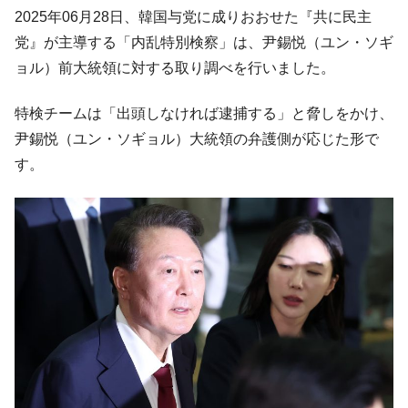
ても」⇒ 257万人赦免したのに60万人がまた延滞者に転
2025年06月28日、韓国与党に成りおおせた『共に民主
落！
党』が主導する「内乱特別検察」は、尹錫悦（ユン・ソギ
韓国K9専用砲弾･装薬自動供給装甲車両･珍
『Money1』
ョル）前大統領に対する取り調べを行いました。
兵器「K10」が改良に乗り出す。
韓国「2026年07月の輸出入」絶好調。半導
『Money1』
特検チームは「出頭しなければ逮捕する」と脅しをかけ、
体だけで410億ドル、輸出全体の41％もある
尹錫悦（ユン・ソギョル）大統領の弁護側が応じた形で
韓国･李在明「青年層の雇用状況が悪い。せ
『Money1』
す。
や、若者に起業させよう」⇒ どんな雇用対策だソレ。
【韓国の外貨準備】2026年07月は4,279億ド
『Money1』
ル。外平債の発行「19.4億ドル」
韓国「ここは北朝鮮なのか。選管がサーバ
『Money1』
ーにウソのデータを入力したのは明白だ」
韓国･李在明さっそく不動産対策で浅薄な発
『Money1』
言。
韓国は「中国と同じく」投資に不適格な国
『Money1』
だ。
『韓国銀行』が「金の保有量を増やしま