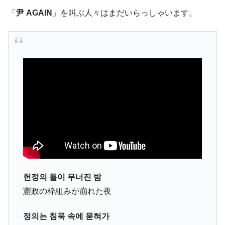
「
尹 AGAIN
」を叫ぶ人々はまだいらっしゃいます。
헌정의 틀이 무너진 밤
憲政の枠組みが崩れた夜
정의는 침묵 속에 묻혀가