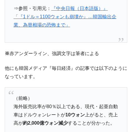
業績「史上最高益」当期純利益は前年同期比13.4倍に。
⇒参照・引用元：
『中央日報（日本語版）』
韓国･加徳島新国際空港「またも暗礁」の危
『Money1』
「『1ドル＝1100ウォンも崩壊か』…韓国輸出企
機 ⇒ 10.7兆では損が出るからできない。
業、為替相場の恐怖まで」
【速報】韓国株式市場の暴落・本日07月29
『Money1』
日(水)もサイドカー・サーキットブレイカーの二段コンボ
発動！
※
赤アンダーライン、強調文字は筆者による
IT産業は人を雇用する効果は低い。全産業の
『Money1』
半分未満しか雇用を生まない
他にも韓国メディア『毎日経済』の記事では以下のように
韓国「株式市場が賭博場のように変質した
『Money1』
なっています。
のは政界の責任だ」
日本の誇る海洋資源調査船『白嶺』は先進技術の
Fact1
塊！
（前略）
夏の甲子園、優勝校を最も多く輩出している都道
Fact1
海外販売比率が80％以上である、現代・起亜自動
府県とは？
車はドルウォンレートが
10ウォン
上がると、売上
今話題の「楽天ライオンズ」とは？
Fact1
高が
約2,000億ウォン減少
することが分かった。
奇跡の毛色「白毛馬」とは？
Fact1