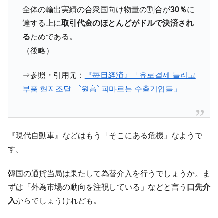
全体の輸出実績の合衆国向け物量の割合が
30％
に
全て勝つといくら？ 競馬GI競走で勝利騎手がもら
Fact1
える賞金とは？
達する上に
取引代金のほとんどがドルで決済され
る
ためである。
平成仮面ライダーの意外すぎるモチーフとは？
Fact1
（後略）
発表から2日で大崩壊、鳴かず飛ばずに終わりそう
Fact1
なスーパーリーグとは？
⇒参照・引用元：
『毎日経済』「유로결제 늘리고
日本人マスターズ挑戦の歴史。松山以前に最高位
Fact1
부품 현지조달…`원高` 피마르는 수출기업들」
だった選手とは？
甲子園通算本塁打、最多の清原に次いで多く打っ
Fact1
ている意外な選手とは？
『現代自動車』などはもう「そこにある危機」なようで
セレクトセールの高額取引馬が稼いだ金額とは？
Fact1
す。
韓国の通貨当局は果たして為替介入を行うでしょうか。ま
ずは「外為市場の動向を注視している」などと言う
口先介
入
からでしょうけれども。