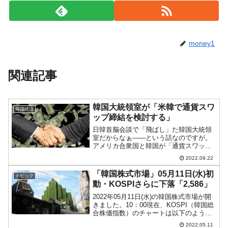
money1
関連記事
韓国大統領室が「米韓で通貨スワ
韓国経済
ップ締結を検討する」
日韓首脳会談で「飛ばし」た韓国大統領
室だからなぁ――という話なのですが。
アメリカ合衆国と韓国が「通貨スワッ
プ」締結の検討に入った――という報道
2022.09.22
が『Reuters（ロイター）』から出ている
のですが、にわかには信じがたい話で
「韓国株式市場」05月11日(水)初
トピック
す。この元ネタは『聯...
動・KOSPIさらに下落「2,586」
2022年05月11日(水)の韓国株式市場が開
きました。10：00現在、KOSPI（韓国総
合株価指数）のチャートは以下のように
なっています（チャートは
2022.05.11