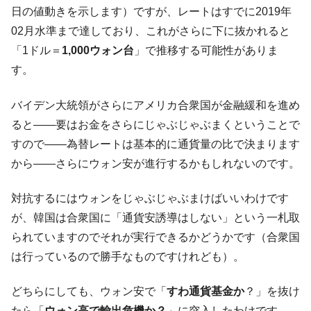
日の値動きを示します）ですが、レートはすでに2019年
韓国製造業「半導体絶好調」のウラで他業
『Money1』
種は全般的「不調」⇒ PSIが示す現況は決して良くない。
02月水準まで達しており、これがさらに下に抜かれると
「1ドル＝
1,000ウォン台
」で推移する可能性がありま
【米韓激突案件】韓国消費者院が『クーパ
『Money1』
ン』1人当たり賠償10万ウォンを認定 ⇒ 総額3兆7,000億
す。
韓国で猛暑。南東部では干ばつ
『Money1』
バイデン大統領がさらにアメリカ合衆国が金融緩和を進め
韓国型イージス搭載の次世代駆逐艦
『Money1』
ると――要はお金をさらにじゃぶじゃぶまくということで
「KDDX」1番艦、2032年竣工と公示
すので――為替レートは基本的に通貨量の比で決まります
【対日本円】ウォン安が急進！ 日米の協調
『Money1』
から――さらにウォン安が進行するかもしれないのです。
に韓国がいっちょがみしたのでは。
韓国政府『BYD』車への補助金を全廃 ⇒ 実
『Money1』
対抗するにはウォンをじゃぶじゃぶまけばいいわけです
は韓国で『BYD』車は売れている。6カ月で対前年同期比
が、韓国は合衆国に「通貨安誘導はしない」という一札取
1.9倍！
られていますのでそれが実行できるかどうかです（合衆国
在韓米国大使スティールが着韓！⇒ さっそ
『Money1』
は行っているので勝手なものですけれども）。
く空港に詰めかけ「出て行け！」「極右勢力」のプラカー
ドを掲げる「在韓反米勢力」
どちらにしても、ウォン安で「
すわ通貨基金か
？」を抜け
韓国政府「2035年までに18.4GW規模のAIデ
『Money1』
たら「
ウォン高で輸出危機か？
」に突入したわけです。