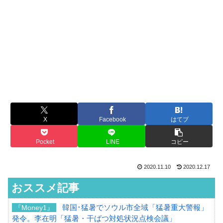
X
Facebook
はてブ
Pocket
LINE
コピー
2020.11.10
2020.12.17
おススメ記事
韓国･猛暑でソウル市全域「猛暑重大警報」
『Money1』
発令。李在明「猛暑・干ばつ対処状況点検会議」