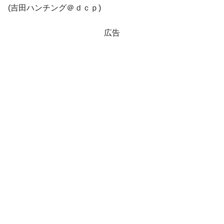
(吉田ハンチング＠ｄｃｐ)
広告