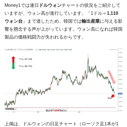
韓国･李在明さっそく不動産対策で浅薄な発
『Money1』
Money1では連日
ドルウォン
チャートの状況をご紹介して
言。
いますが、ウォン高が進行しています。「1ドル＝
1,110
韓国は「中国と同じく」投資に不適格な国
『Money1』
ウォン台
」まで達したため、韓国では
輸出産業
に与える影
だ。
響を懸念する声が上がっています。ウォン高になれば韓国
『韓国銀行』が「金の保有量を増やしま
『Money1』
製品の価格戦闘力が失われるからです。
す」⇒「金を経由するドル入手」手段ではないのか？
韓国･外為取引量「1日当たり1,214.4億ド
『Money1』
ル」まで拡大 ⇒ 海外資金の動きに強く左右される状態
韓国･帰ってきた李在明。李在明を支持しな
『Money1』
い「50.5％」に上昇
韓国大統領府ボンクラ政策室長が告発され
『Money1』
た ⇒ 国家が行った恐るべき株価操作であり、空前の国政壟
断
韓国･警察職員が「丸刈りになって抗議活
『Money1』
動」
中国だけが鉄鋼輸出を異常増加させる ⇒ 中
『Money1』
国の過剰生産が世界を蝕む。
上掲は、ドルウォンの日足チャート（ローソク足1本が1