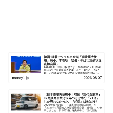
韓国･猛暑でソウル市全域「猛暑重大警
報」発令。李在明「猛暑・干ばつ対処状況
点検会議」
2026年夏。韓国は猛暑です。2026年08月2日午後
1時26分には慶尚南道の梁山市で「42.5℃」を記
録。これは1904年に近代的な気象観測が始まって
以来の韓国史上最高気温です。08月04日には、ソ
money1.jp
2026.08.07
ウル市全域への「猛暑重大警報」が発令され...
【日本市場再挑戦中】韓国『現代自動車』
07月販売台数は去年のほぼ半分「71台」
しか売れなかった。『起亜』は9台だけ
2026年08月06日、『日本自動車輸入組合』が
「2026年7月度輸入車新規登録台数（速報）」を公
表しました。日本市場に再挑戦中の『現代自動