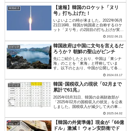
『Investing.com』より引用）。さらに下
落です。一時陽線だったのですが、現在
【速報】韓国のロケット「ヌリ
韓国経済
はロ...
号」打ち上げた！
いよいよこの時が来ました。2022年06月
21日16時、韓国が純国産と自称するロケ
ット「ヌリ号」の2回目の打ち上げが実施
されました。↑YouTubeの『JTBC』チャ
2022.06.21
ンネル「ヌリ号打ち上げライブ」以下ス
クリーンショットです。カウントダウン
韓国政府は中国に文句を言えるだ
トピック
ス...
ろうか？ 朝鮮の聖山がピンチ
先にご紹介したとおり、中国は「東シナ
海」のことを「東海」と呼称していま
す。以下のとおり、中国が公開して各国
から非難を浴びている「標準地図」でも
2024.03.17
そうなっています。⇒参照・引用元：
『中国 天然資源省』公式サイト「中国地
韓国･国税収入の現状「02月まで
トピック
図」中国の東にあるから、中...
累計で61兆」
2025年03月31日、韓国の企画財政部が
「2025年02月の国税収入の状況」を公表
しました。国税収入が減少して火の車状
態に陥っている韓国政府ですが、2025年
2025.04.02
の状況はどのようになっているでしょう
か。以下をご覧ください。『2025年02月
【韓国の外貨準備】現金が「66億
トピック
...
ドル」激減！ ウォン安防衛でド