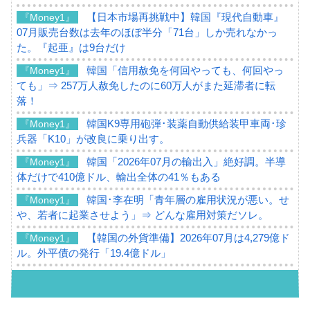
【日本市場再挑戦中】韓国『現代自動車』
『Money1』
07月販売台数は去年のほぼ半分「71台」しか売れなかっ
た。『起亜』は9台だけ
韓国「信用赦免を何回やっても、何回やっ
『Money1』
ても」⇒ 257万人赦免したのに60万人がまた延滞者に転
落！
韓国K9専用砲弾･装薬自動供給装甲車両･珍
『Money1』
兵器「K10」が改良に乗り出す。
韓国「2026年07月の輸出入」絶好調。半導
『Money1』
体だけで410億ドル、輸出全体の41％もある
韓国･李在明「青年層の雇用状況が悪い。せ
『Money1』
や、若者に起業させよう」⇒ どんな雇用対策だソレ。
【韓国の外貨準備】2026年07月は4,279億ド
『Money1』
ル。外平債の発行「19.4億ドル」
韓国「ここは北朝鮮なのか。選管がサーバ
『Money1』
ーにウソのデータを入力したのは明白だ」