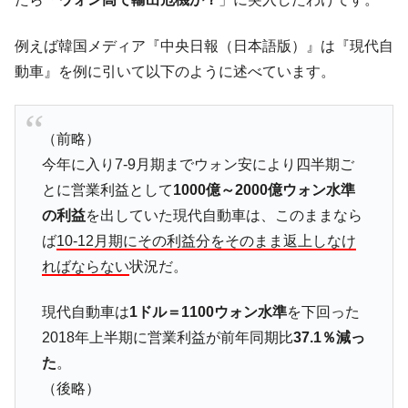
ータセンター整備」⇒ だから無理だってば。
JPモルガン「韓国レバレッジETFの清算は
『Money1』
例えば韓国メディア『中央日報（日本語版）』は『現代自
ほぼ終わった」
動車』を例に引いて以下のように述べています。
韓国『国民年金公団』株価暴落で200兆蒸
『Money1』
発。
韓国政府「ニセＫ-ブランドを通報しようキ
『Money1』
（前略）
ャンペーン」⇒ あの名物教授も登場！
今年に入り7-9月期までウォン安により四半期ご
韓国「橋が落ちました」⇒ 耐久性「なさす
『Money1』
とに営業利益として
1000億～2000億ウォン水準
ぎ」では。
の利益
を出していた現代自動車は、このままなら
韓国鉄鋼最大手『POSCO』ズブズブ沈む。
『Money1』
ば
10-12月期にその利益分をそのまま返上しなけ
営業利益80.2％も減少
ればならない
状況だ。
米国下院「韓国の公務員個人をターゲット
『Money1』
にぶん殴る法案」提出！⇒ クーパン問題は合衆国企業に対
現代自動車は
1ドル＝1100ウォン水準
を下回った
する差別。許してはおかぬ
2018年上半期に営業利益が前年同期比
37.1％減っ
韓国ボンクラ政策室長･金容範、株価暴落に
『Money1』
た
。
他人事のような発言。
（後略）
韓国半導体『SKハイニックス』2026年2Qの
『Money1』