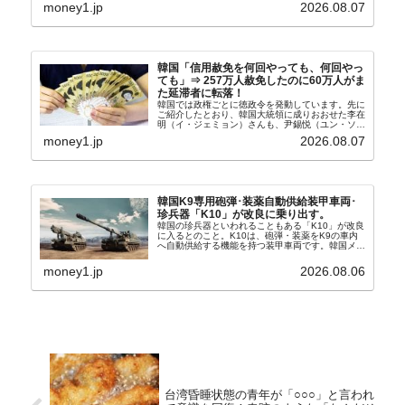
車』、また日本市場を攻略したい『BYD』の販売
money1.jp
2026.08.07
台数はこの中に捉えられているはずです。先月から
は韓国の...
韓国「信用赦免を何回やっても、何回やっ
ても」⇒ 257万人赦免したのに60万人がま
た延滞者に転落！
韓国では政権ごとに徳政令を発動しています。先に
ご紹介したとおり、韓国大統領に成りおおせた李在
明（イ・ジェミョン）さんも、尹錫悦（ユン・ソギ
ョル）前政権が行った――「新出発基金」をバッド
money1.jp
2026.08.07
バンクにして不良債権の買い取りを行い、分割償還
や元利減免...
韓国K9専用砲弾･装薬自動供給装甲車両･
珍兵器「K10」が改良に乗り出す。
韓国の珍兵器といわれることもある「K10」が改良
に入るとのこと。K10は、砲弾・装薬をK9の車内
へ自動供給する機能を持つ装甲車両です。韓国メデ
ィア『Chosun Biz』が報じていますので、同記事
から以下に一部を引きます。2005年に初めて...
money1.jp
2026.08.06
台湾昏睡状態の青年が「○○○」と言われ