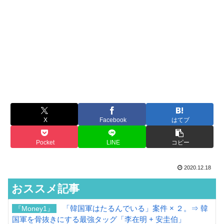
X
Facebook
はてブ
Pocket
LINE
コピー
2020.12.18
おススメ記事
「韓国軍はたるんでいる」案件 × ２。⇒ 韓
『Money1』
国軍を骨抜きにする最強タッグ「李在明 + 安圭伯」