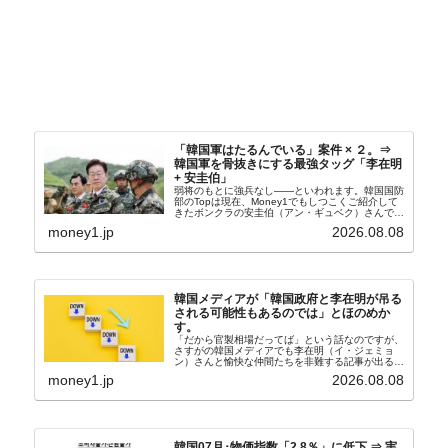
「韓国軍はたるんでいる」案件 × ２。⇒
韓国軍を骨抜きにする最強タッグ「李在明
+ 安圭伯」
弱将のもとに強兵なし――といわれます。韓国国防
部のTopは現在、Money1でもしつこくご紹介して
きたボンクラの安圭伯（アン・ギュベク）さんで
す。↑経済的無知蒙昧な李在明（イ・ジェミョン）
money1.jp
2026.08.08
さんと「韓国初の文官上がり」の国防部長官安圭伯
（アン...
韓国メディアが「韓国政府と李在明が吊る
される可能性もあるのでは」とほのめか
す。
「だから官製相場だってば」という話なのですが、
さすがの韓国メディアでも李在明（イ・ジェミョ
ン）さんと愉快な仲間たちを非難する記事が出るよ
うになっています。もちろん株価の暴落についてで
money1.jp
2026.08.08
『朝鮮日報』に面白い記事が出ています。「東西南
北」というコ...
韓国07月･物価指数「2.8％」に低下 ⇒ 実