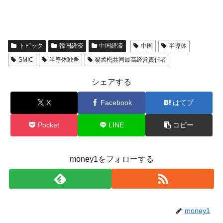
トピック
韓国経済
中国経済
中国
半導体
SMIC
半導体戦争
梁孟松共同最高経営責任者
シェアする
X
Facebook
はてブ
Pocket
LINE
コピー
money1をフォローする
money1