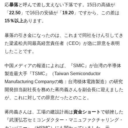
『Money1』
応
暴落
と呼んで差し支えない下落です。15日の高値が
た ⇒ 国家が行った恐るべき株価操作であり、空前の国政壟
断
「
22.50
」で16日の安値が「
19.20
」ですから、この差は
15％以上
あります。
韓国･警察職員が「丸刈りになって抗議活
『Money1』
動」
暴落の引き金になったのは、これまで同社をけん引してき
中国だけが鉄鋼輸出を異常増加させる ⇒ 中
『Money1』
た梁孟松共同最高経営責任者（CEO）が急に辞意を表明
国の過剰生産が世界を蝕む。
したことです。
韓国製造業「半導体絶好調」のウラで他業
『Money1』
種は全般的「不調」⇒ PSIが示す現況は決して良くない。
中国メディアの報道によれば、『SMIC』が台湾の半導体
【米韓激突案件】韓国消費者院が『クーパ
『Money1』
製造最大手『TSMC』（Taiwan Semiconductor
ン』1人当たり賠償10万ウォンを認定 ⇒ 総額3兆7,000億
Manufacturing Companyの略：台湾積体電路製造）の研究
韓国で猛暑。南東部では干ばつ
『Money1』
開発担当副社長を務めた蒋尚義さんを副会長に迎えました
韓国型イージス搭載の次世代駆逐艦
『Money1』
が、これに対しての辞意だったとのこと。
「KDDX」1番艦、2032年竣工と公示
【対日本円】ウォン安が急進！ 日米の協調
『Money1』
蒋尚義さんは、工場の建設計画は
資金ショート
で頓挫した
に韓国がいっちょがみしたのでは。
『武漢弘芯セミコンダクター・マニュファクチャリング・
韓国政府『BYD』車への補助金を全廃 ⇒ 実
『Money1』
カンパニー』（HSMC）にも関わっていました。元