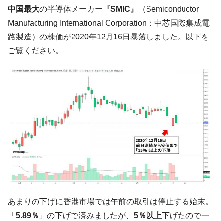
韓国･李在明「青年層の雇用状況が悪い。せ
『Money1』
中国最大
の半導体メーカー『
SMIC
』（Semiconductor
や、若者に起業させよう」⇒ どんな雇用対策だソレ。
Manufacturing International Corporation：中芯国際集成電
【韓国の外貨準備】2026年07月は4,279億ド
『Money1』
路製造）の株価が2020年12月16日暴落しました。以下を
ル。外平債の発行「19.4億ドル」
ご覧ください。
韓国「ここは北朝鮮なのか。選管がサーバ
『Money1』
ーにウソのデータを入力したのは明白だ」
韓国･李在明さっそく不動産対策で浅薄な発
『Money1』
言。
韓国は「中国と同じく」投資に不適格な国
『Money1』
だ。
『韓国銀行』が「金の保有量を増やしま
『Money1』
す」⇒「金を経由するドル入手」手段ではないのか？
韓国･外為取引量「1日当たり1,214.4億ド
『Money1』
ル」まで拡大 ⇒ 海外資金の動きに強く左右される状態
韓国･帰ってきた李在明。李在明を支持しな
『Money1』
あまりの下げに香港市場では午前の取引は停止する始末。
い「50.5％」に上昇
「
5.89％
」の下げで済みましたが、
5％以上
下げたので一
韓国大統領府ボンクラ政策室長が告発され