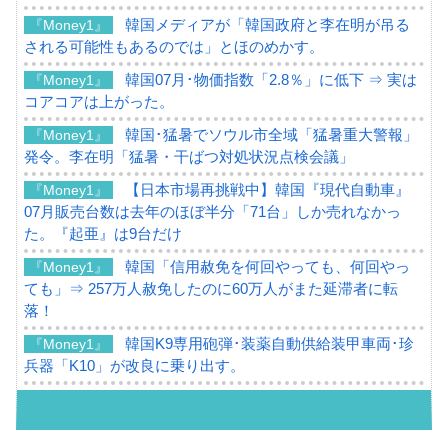
韓国メディアが「韓国政府と李在明が吊る
『Money1』
される可能性もあるのでは」とほのめかす。
韓国07月･物価指数「2.8％」に低下 ⇒ 実は
『Money1』
コアコアは上がった。
韓国･猛暑でソウル市全域「猛暑重大警報」
『Money1』
発令。李在明「猛暑・干ばつ対処状況点検会議」
【日本市場再挑戦中】韓国『現代自動車』
『Money1』
07月販売台数は去年のほぼ半分「71台」しか売れなかっ
た。『起亜』は9台だけ
韓国「信用赦免を何回やっても、何回やっ
『Money1』
ても」⇒ 257万人赦免したのに60万人がまた延滞者に転
落！
韓国K9専用砲弾･装薬自動供給装甲車両･珍
『Money1』
兵器「K10」が改良に乗り出す。
韓国「2026年07月の輸出入」絶好調。半導
『Money1』
体だけで410億ドル、輸出全体の41％もある