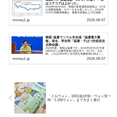
はコアコアは上がった。
2026年08月04日、韓国の産業通商資源部は「07月
の消費者物価」のデータを公表しました。2026年
07月の消費者物価は、農畜水産物および石油類の
上昇率が鈍化したことなどにより、前年同月比
2.8％上昇（06月は3.2％）となり、上昇率は前...
money1.jp
2026.08.07
韓国･猛暑でソウル市全域「猛暑重大警
報」発令。李在明「猛暑・干ばつ対処状況
点検会議」
2026年夏。韓国は猛暑です。2026年08月2日午後
1時26分には慶尚南道の梁山市で「42.5℃」を記
録。これは1904年に近代的な気象観測が始まって
以来の韓国史上最高気温です。08月04日には、ソ
money1.jp
2026.08.07
ウル市全域への「猛暑重大警報」が発令され...
「ドルウォン」18日(金)夕刻・ウォン安一
時「1,100ウォン」まで大きく進行