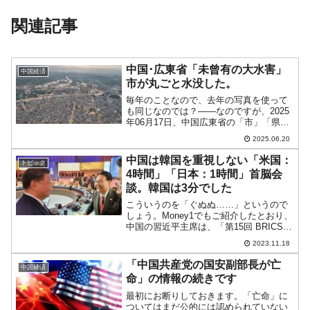
関連記事
中国･広東省「未曾有の大水害」
中国経済
市が丸ごと水没した。
毎年のことなので、去年の写真を使って
も同じなのでは？――なのですが、2025
年06月17日、中国広東省の「市」「県」
が大雨・洪水によって丸ごと水没すると
2025.06.20
いう大陸的スケールの被害を受けまし
た。広東省は中国本土の南部沿海にある
中国は韓国を重視しない「米国：
トピック
省です。今回の水害...
4時間」「日本：1時間」首脳会
談。韓国は3分でした
こういうのを「ぐぬぬ……」というので
しょう。Money1でもご紹介したとおり、
中国の習近平主席は、「第15回 BRICSサ
ミット」（2023年08月22～24日）に出席
2023.11.18
した後、09月09～10日に開催された20カ
国・地域（G20首脳会議）を...
「中国共産党の国安副部長が亡
中国経済
命」の情報の続きです
最初にお断りしておきます。「亡命」に
ついてはまだ公的には認められていない