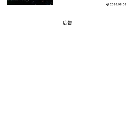
国の態度が明らかに日本の輸出管理強化
2019.08.08
を容認するものであることから、合衆国
と日本の間で「話はついて...
広告