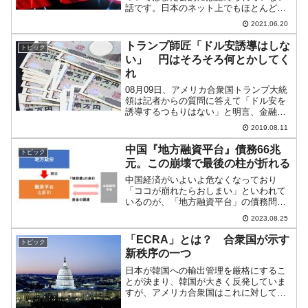
話です。日本のネット上でもほとんど見
かけませんが、アメリカ合衆国と中国で
2021.06.20
は中国共産党『国家安全部』董経維副部
長が合衆国に亡命したのではないか、と
トランプ師匠「ドル安誘導はしな
トピック
いう話はヒートアップして...
い」 円はそろそろ何とかしてく
れ
08月09日、アメリカ合衆国トランプ大統
領は記者からの質問に答えて「ドル安を
誘導するつもりはない」と明言、金融当
局が利下げを行えばドルは自動的押し下
2019.08.11
がり、輸出業者への圧力が和らぐと話し
ました。⇒参照・引用元：『Money1』
中国『地方融資平台』債務66兆
トピック
「トランプ大統領...
元。この崩壊で最後の柱が折れる
中国経済がいよいよ危なくなっており
「ココが崩れたらおしまい」といわれて
いるのが、「地方融資平台」の債務問題
です。先日、「中央政府が地方融資平台
2023.08.25
に債券発行を許可する」というニュース
が出ました。これは「いよいよ中国の地
「ECRA」とは？ 合衆国が示す
トピック
方債務問題が危ない」と示す...
新秩序の一つ
日本が韓国への輸出管理を厳格にするこ
とが決まり、韓国が大きく反発していま
すが、アメリカ合衆国はこれに対して何
ら仲裁する様子を見せていません。合衆