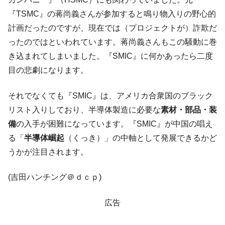
は韓国で『BYD』車は売れている。6カ月で対前年同期比
『TSMC』の蒋尚義さんが参加すると鳴り物入りの野心的
1.9倍！
計画だったのですが、現在では（プロジェクトが）詐欺だ
在韓米国大使スティールが着韓！⇒ さっそ
『Money1』
ったのではといわれています。蒋尚義さんもこの騒動に巻
く空港に詰めかけ「出て行け！」「極右勢力」のプラカー
き込まれてしまいました。『SMIC』に何かあったら二度
ドを掲げる「在韓反米勢力」
目の悲劇になります。
韓国政府「2035年までに18.4GW規模のAIデ
『Money1』
ータセンター整備」⇒ だから無理だってば。
それでなくても『SMIC』は、アメリカ合衆国のブラック
JPモルガン「韓国レバレッジETFの清算は
『Money1』
リスト入りしており、半導体製造に必要な
素材・部品・装
ほぼ終わった」
備
の入手が困難になっています。『SMIC』が中国の唱え
韓国『国民年金公団』株価暴落で200兆蒸
『Money1』
る「
半導体崛起
（くっき）」の中軸として発展できるかど
発。
うかが注目されます。
韓国政府「ニセＫ-ブランドを通報しようキ
『Money1』
ャンペーン」⇒ あの名物教授も登場！
(吉田ハンチング＠ｄｃｐ)
韓国「橋が落ちました」⇒ 耐久性「なさす
『Money1』
ぎ」では。
広告
韓国鉄鋼最大手『POSCO』ズブズブ沈む。
『Money1』
営業利益80.2％も減少