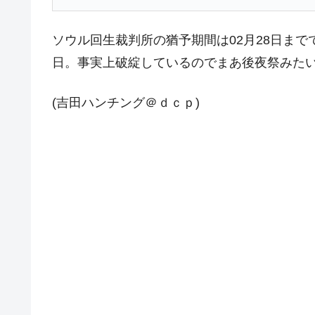
今話題の「楽天ライオンズ」とは？
Fact1
ソウル回生裁判所の猶予期間は02月28日まで
奇跡の毛色「白毛馬」とは？
Fact1
日。事実上破綻しているのでまあ後夜祭みた
全て勝つといくら？ 競馬GI競走で勝利騎手
Fact1
(吉田ハンチング＠ｄｃｐ)
平成仮面ライダーの意外すぎるモチーフとは
Fact1
発表から2日で大崩壊、鳴かず飛ばずに終わ
Fact1
日本人マスターズ挑戦の歴史。松山以前に最
Fact1
甲子園通算本塁打、最多の清原に次いで多く
Fact1
セレクトセールの高額取引馬が稼いだ金額と
Fact1