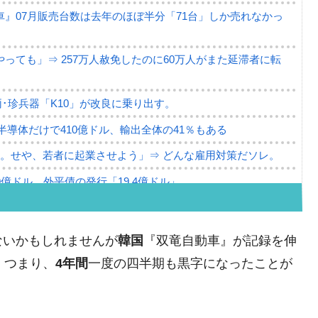
』07月販売台数は去年のほぼ半分「71台」しか売れなかっ
っても」⇒ 257万人赦免したのに60万人がまた延滞者に転
･珍兵器「K10」が改良に乗り出す。
。半導体だけで410億ドル、輸出全体の41％もある
。せや、若者に起業させよう」⇒ どんな雇用対策だソレ。
79億ドル。外平債の発行「19.4億ドル」
ーバーにウソのデータを入力したのは明白だ」
薄な発言。
ないかもしれませんが
韓国
『双竜自動車』が記録を伸
な国だ。
。つまり、
4年間
一度の四半期も黒字になったことが
ます」⇒「金を経由するドル入手」手段ではないのか？
4億ドル」まで拡大 ⇒ 海外資金の動きに強く左右される状態