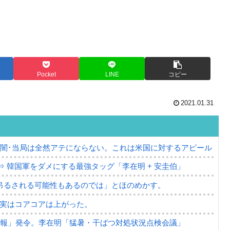
Pocket
LINE
コピー
2021.01.31
の闇･当局は全然アテにならない。これは米国に対するアピール
⇒ 韓国軍をダメにする最強タッグ「李在明 + 安圭伯」
吊るされる可能性もあるのでは」とほのめかす。
⇒ 実はコアコアは上がった。
警報」発令。李在明「猛暑・干ばつ対処状況点検会議」