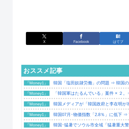
X
Facebook
はてブ
おススメ記事
韓国「塩田奴隷労働」の問題 ⇒ 韓国
『Money1』
「韓国軍はたるんでいる」案件 × ２。
『Money1』
韓国メディアが「韓国政府と李在明が
『Money1』
韓国07月･物価指数「2.8％」に低下 
『Money1』
韓国･猛暑でソウル市全域「猛暑重大
『Money1』