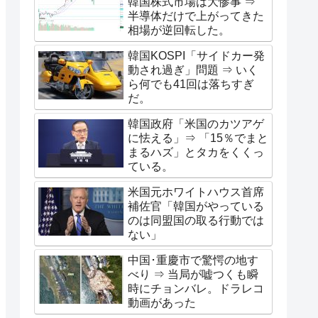
韓国株式市場は大惨事 ⇒
半導体だけで上がってきた
相場が逆回転した。
韓国KOSPI「サイドカー発
動され過ぎ」問題 ⇒ いく
ら何でも41回は落ちすぎ
だ。
韓国政府「米国のカツアゲ
に怯える」⇒ 「15％でまと
まるハズ」とタカをくくっ
ている。
米国元ホワイトハウス首席
補佐官「韓国がやっている
のは同盟国の取る行動では
ない」
中国･重慶市で驚愕の地す
べり ⇒ 当局が嘘つくも瞬
時にチョンバレ。ドラレコ
動画があった