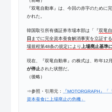
（前略）
ドを掲げる「在韓反米勢力」
『双竜自動車』は、今回の赤字のために
韓国政府「2035年までに18.4GW規
『Money1』
かれた。
JPモルガン「韓国レバレッジETFの
『Money1』
韓国取引所有価証券市場本部は「『
双竜自
韓国『国民年金公団』株価暴落で200
『Money1』
日
までに完全資本蚕食解消事実を立証す
韓国政府「ニセＫ-ブランドを通報しよ
『Money1』
場規程第48条の規定により
上場廃止基準
韓国「橋が落ちました」⇒ 耐久性「な
『Money1』
韓国鉄鋼最大手『POSCO』ズブズブ沈
『Money1』
現在、『双竜自動車』の株式は、昨年12
が停止
された状態だ。
米国下院「韓国の公務員個人をターゲ
『Money1』
する差別。許してはおかぬ
（後略）
韓国ボンクラ政策室長･金容範、株価
『Money1』
⇒参照・引用元：
『MOTORGRAPH』
韓国半導体『SKハイニックス』2026
『Money1』
資本蚕食に上場廃止の危機」
日本の誇る海洋資源調査船『白嶺』は先進技
Fact1
夏の甲子園、優勝校を最も多く輩出している
Fact1