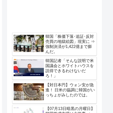
韓国「株価下落･追証･反対
売買の地獄絵図」現実に ⇒
強制決済が1,422億まで膨
んだ。
韓国記者「そんな説明で米
国議会とホワイトハウスを
説得できるわけないだ
ろ！」
【対日本円】ウォン安が急
進！ 日米の協調に韓国がい
っちょがみしたのでは。
【07月13日暗黒の月曜日】