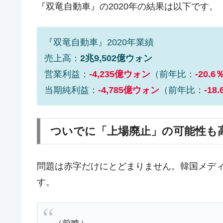
『双竜自動車』の2020年の結果は以下です。
韓国･帰ってきた李在明。李在明を支持し
『Money1』
韓国大統領府ボンクラ政策室長が告発さ
『Money1』
『双竜自動車』2020年業績
壟断
売上高：
2兆9,502億ウォン
韓国･警察職員が「丸刈りになって抗
『Money1』
営業利益：
-4,235億ウォン
（前年比：
-20.6
中国だけが鉄鋼輸出を異常増加させる 
『Money1』
当期純利益：
-4,785億ウォン
（前年比：
-18
韓国製造業「半導体絶好調」のウラで他
『Money1』
【米韓激突案件】韓国消費者院が『クーパ
『Money1』
ついでに「上場廃止」の可能性も
韓国で猛暑。南東部では干ばつ
『Money1』
韓国型イージス搭載の次世代駆逐艦「KD
『Money1』
問題は赤字だけにとどまりません。韓国メディア
【対日本円】ウォン安が急進！ 日米
『Money1』
す。
韓国政府『BYD』車への補助金を全廃 
『Money1』
1.9倍！
在韓米国大使スティールが着韓！⇒ 
『Money1』