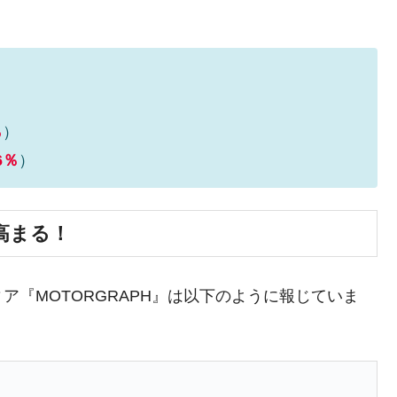
ない「50.5％」に上昇
れた ⇒ 国家が行った恐るべき株価操作であり、空前の国政
議活動」
％
）
⇒ 中国の過剰生産が世界を蝕む。
.6％
）
業種は全般的「不調」⇒ PSIが示す現況は決して良くない。
ン』1人当たり賠償10万ウォンを認定 ⇒ 総額3兆7,000億
高まる！
DX」1番艦、2032年竣工と公示
『MOTORGRAPH』は以下のように報じていま
の協調に韓国がいっちょがみしたのでは。
⇒ 実は韓国で『BYD』車は売れている。6カ月で対前年同期比
さっそく空港に詰めかけ「出て行け！」「極右勢力」のプラカー