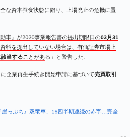
完全な資本蚕食状態に陥り、上場廃止の危機に置
模のAIデータセンター整備」⇒ だから無理だってば。
清算はほぼ終わった」
動車』が2020事業報告書の提出期限日の
03月31
兆蒸発。
る資料を提出していない場合は、有価証券市場上
うキャンペーン」⇒ あの名物教授も登場！
に該当する
ことがあ
る」と警告した。
さすぎ」では。
む。営業利益80.2％も減少
月に企業再生手続き開始申請に基づいて
売買取引
ットにぶん殴る法案」提出！⇒ クーパン問題は合衆国企業に対
暴落に他人事のような発言。
「『崖っぷち』双竜車、16四半期連続の赤字…完全
年2Qの業績「史上最高益」当期純利益は前年同期比13.4倍に。
術の塊！
都道府県とは？