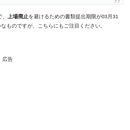
で、
上場廃止
を避けるための書類提出期限が03月31
いなものですが、こちらにもご注目ください。
がもらえる賞金とは？
？
りそうなスーパーリーグとは？
広告
高位だった選手とは？
打っている意外な選手とは？
は？