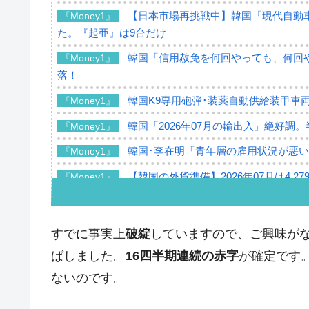
【日本市場再挑戦中】韓国『現代自動車
『Money1』
た。『起亜』は9台だけ
韓国「信用赦免を何回やっても、何回や
『Money1』
落！
韓国K9専用砲弾･装薬自動供給装甲車両
『Money1』
韓国「2026年07月の輸出入」絶好調
『Money1』
韓国･李在明「青年層の雇用状況が悪い
『Money1』
【韓国の外貨準備】2026年07月は4,2
『Money1』
韓国「ここは北朝鮮なのか。選管がサ
『Money1』
韓国･李在明さっそく不動産対策で浅
『Money1』
すでに事実上
破綻
していますので、ご興味が
韓国は「中国と同じく」投資に不適格
『Money1』
ばしました。
16四半期連続の赤字
が確定です
『韓国銀行』が「金の保有量を増やし
ないのです。
『Money1』
韓国･外為取引量「1日当たり1,214.
『Money1』