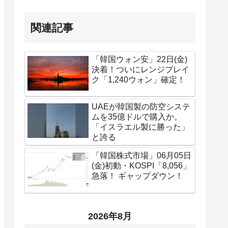
関連記事
「韓国ウォン安」22日(金)
決着！ついにレンジブレイ
ク「1,240ウォン」確定！
UAEが韓国製の防空システ
ムを35億ドルで購入か。
「イスラエル製に勝った」
と誇る
「韓国株式市場」06月05日
(金)初動・KOSPI「8,056」
急落！ ギャップダウン！
2026年8月