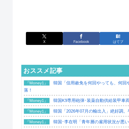
X
Facebook
はてブ
おススメ記事
韓国「信用赦免を何回やっても、何回や
『Money1』
落！
韓国K9専用砲弾･装薬自動供給装甲車両
『Money1』
韓国「2026年07月の輸出入」絶好調
『Money1』
韓国･李在明「青年層の雇用状況が悪い
『Money1』