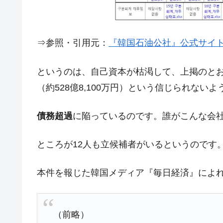
今話題の「楽天ライオンズ」とは？
Fact1
奇跡の毛色「白毛馬」とは？
Fact1
⇒参照・引用元：
『韓国石油公社』公式サイト「
全て勝つといくら？ 競馬GI競走で勝利騎手
Fact1
というのは、自己資本が枯渇して、上掲のと
平成仮面ライダーの意外すぎるモチーフとは
Fact1
（約528億8,100万円）という信じられない
発表から2日で大崩壊、鳴かず飛ばずに終わ
Fact1
日本人マスターズ挑戦の歴史。松山以前に最
Fact1
債務超過
に陥っているのです。誰がこんな会
甲子園通算本塁打、最多の清原に次いで多く
Fact1
ところが12人も立候補者がいるというのです
セレクトセールの高額取引馬が稼いだ金額と
Fact1
本件を報じた韓国メディア『毎日経済』によ
（前略）