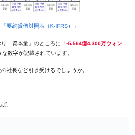
要約貸借対照表（K-IFRS）」
がもらえる賞金とは？
おり「資本量」のところに「
-5,564億4,300万ウォン
？
ような数字が記載されています。
りそうなスーパーリーグとは？
高位だった選手とは？
社の社長など引き受けるでしょうか。
打っている意外な選手とは？
。
は？
れば、