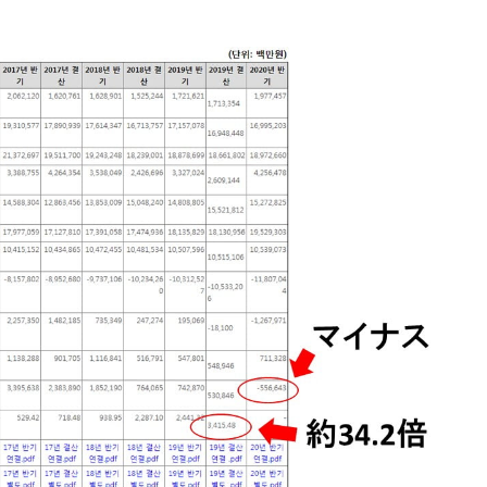
ットにぶん殴る法案」提出！⇒ クーパン問題は合衆国企業に対
暴落に他人事のような発言。
年2Qの業績「史上最高益」当期純利益は前年同期比13.4倍に。
危機 ⇒ 10.7兆では損が出るからできない。
月29日(水)もサイドカー・サーキットブレイカーの二段コンボ
産業の半分未満しか雇用を生まない
したのは政界の責任だ」
い結果に。
』純借入金が約8兆。信用格付け「ネガティブ」にダウン
術の塊！
都道府県とは？