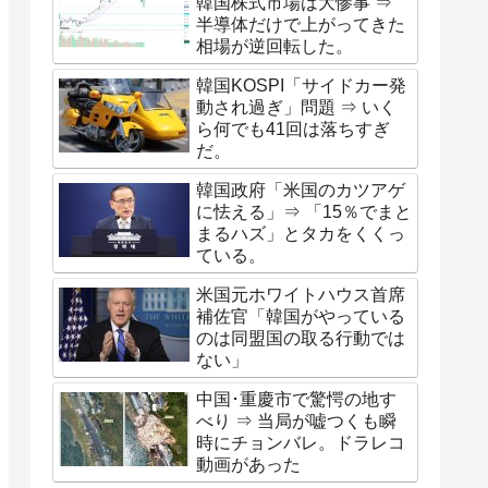
韓国株式市場は大惨事 ⇒
半導体だけで上がってきた
相場が逆回転した。
韓国KOSPI「サイドカー発
動され過ぎ」問題 ⇒ いく
ら何でも41回は落ちすぎ
だ。
韓国政府「米国のカツアゲ
に怯える」⇒ 「15％でまと
まるハズ」とタカをくくっ
ている。
米国元ホワイトハウス首席
補佐官「韓国がやっている
のは同盟国の取る行動では
ない」
中国･重慶市で驚愕の地す
べり ⇒ 当局が嘘つくも瞬
時にチョンバレ。ドラレコ
動画があった