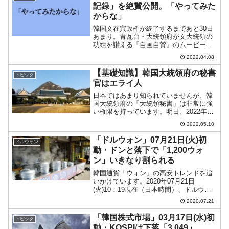
記録」を絶賛公開。「やってみた
からな」
韓国文在寅政権が終了するまであと30日
あまり。青瓦台・大統領府が文大統領の
功績を讃える「自画自賛」のムービーと
アピールページを集中公開しています。
2022.04.08
【国民報告】シリーズとして、04月05日
「医療費負担、国家が分かれます」文在
【基礎知識】韓国大統領府の秘書
トピック
寅政府5年の記録「...
官はエライ人
日本ではあまり知られていませんが、韓
国大統領府の「大統領秘書」は非常に強
い権限を持っています。明日、2022年05
月10日、尹錫悦（ユン・ソギョル）新政
2022.05.10
権が誕生しますので、大統領府の秘書官
についてご紹介してみます。「大統領秘
「ドルウォン」07月21日(火)初
ドルウォン
書室長」がトップ...
動・ドンと落下で「1,200ウォ
ン」いきなり割られる
韓国通貨「ウォン」の高安トレンドを追
いかけています。2020年07月21日
(火)10：19現在（日本時間）、ドルウォ
ンチャートは以下のようになっています
2020.07.21
（チャートは『Investing.com』より引
用：以下同）。初動段階で長い陰線にな
「韓国株式市場」03月17日(水)初
トピック
って...
動・KOSPIは下落「3,049」