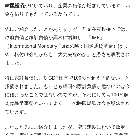
す」⇒「金を経由するドル入手」手段ではないのか？
韓国経済
が傾いており、企業の負債が増加しています。お
韓国･外為取引量「1日当たり1,214.4億ド
『Money1』
金を借りてもたせているからです。
ル」まで拡大 ⇒ 海外資金の動きに強く左右される状態
韓国･帰ってきた李在明。李在明を支持しな
『Money1』
先にご紹介したことがありますが、前文在寅政権下では、
い「50.5％」に上昇
政府負債と家計負債が異常に増加し、『IMF』
韓国大統領府ボンクラ政策室長が告発され
『Money1』
（International Monetary Fundの略：国際通貨基金）はじ
た ⇒ 国家が行った恐るべき株価操作であり、空前の国政壟
め、格付け会社からも「大丈夫なのか」と懸念を表明され
断
ました。
韓国･警察職員が「丸刈りになって抗議活
『Money1』
動」
特に家計負債は、対GDP比率で100％を超え「危ない」と
中国だけが鉄鋼輸出を異常増加させる ⇒ 中
『Money1』
指摘されました。もっとも韓国の家計負債が危ないのは今
国の過剰生産が世界を蝕む。
に始まったことではないのですが、それにしても100％超
韓国製造業「半導体絶好調」のウラで他業
『Money1』
えは異常事態といってよく、この時限爆弾は今も懸念され
種は全般的「不調」⇒ PSIが示す現況は決して良くない。
ています。
【米韓激突案件】韓国消費者院が『クーパ
『Money1』
ン』1人当たり賠償10万ウォンを認定 ⇒ 総額3兆7,000億
これまた先にご紹介しましたが、増加速度において政府・
韓国で猛暑。南東部では干ばつ