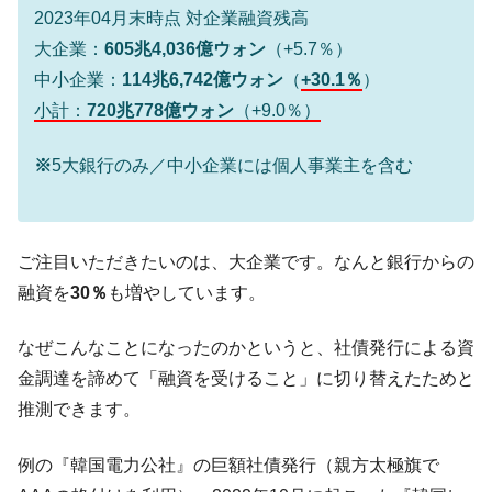
韓国政府「ニセＫ-ブランドを通報しようキ
2023年04月末時点 対企業融資残高
『Money1』
ャンペーン」⇒ あの名物教授も登場！
大企業：
605兆4,036億ウォン
（+5.7％）
韓国「橋が落ちました」⇒ 耐久性「なさす
『Money1』
中小企業：
114兆6,742億ウォン
（
+30.1％
）
ぎ」では。
小計：
720兆778億ウォン
（+9.0％）
韓国鉄鋼最大手『POSCO』ズブズブ沈む。
『Money1』
営業利益80.2％も減少
※
5大銀行のみ／中小企業には個人事業主を含む
米国下院「韓国の公務員個人をターゲット
『Money1』
にぶん殴る法案」提出！⇒ クーパン問題は合衆国企業に対
する差別。許してはおかぬ
ご注目いただきたいのは、大企業です。なんと銀行からの
韓国ボンクラ政策室長･金容範、株価暴落に
『Money1』
融資を
30％
も増やしています。
他人事のような発言。
韓国半導体『SKハイニックス』2026年2Qの
『Money1』
なぜこんなことになったのかというと、社債発行による資
業績「史上最高益」当期純利益は前年同期比13.4倍に。
金調達を諦めて「融資を受けること」に切り替えたためと
韓国･加徳島新国際空港「またも暗礁」の危
『Money1』
推測できます。
機 ⇒ 10.7兆では損が出るからできない。
例の『韓国電力公社』の巨額社債発行（親方太極旗で
【速報】韓国株式市場の暴落・本日07月29
『Money1』
日(水)もサイドカー・サーキットブレイカーの二段コンボ