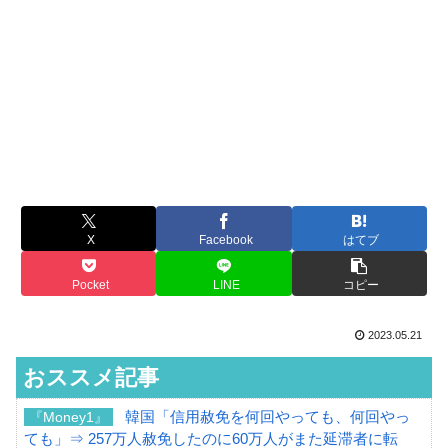
X
Facebook
はてブ
Pocket
LINE
コピー
2023.05.21
おススメ記事
韓国「信用赦免を何回やっても、何回やっ
『Money1』
ても」⇒ 257万人赦免したのに60万人がまた延滞者に転