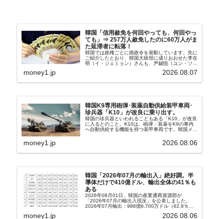
韓国「信用赦免を何回やっても、何回やっ
ても」⇒ 257万人赦免したのに60万人がま
た延滞者に転落！
韓国では政権ごとに徳政令を発動しています。先に
ご紹介したとおり、韓国大統領に成りおおせた李在
明（イ・ジェミョン）さんも、尹錫悦（ユン・ソギ
ョル）前政権が行った――「新出発基金」をバッド
money1.jp
2026.08.07
バンクにして不良債権の買い取りを行い、分割償還
や元利減免...
韓国K9専用砲弾･装薬自動供給装甲車両･
珍兵器「K10」が改良に乗り出す。
韓国の珍兵器といわれることもある「K10」が改良
に入るとのこと。K10は、砲弾・装薬をK9の車内
へ自動供給する機能を持つ装甲車両です。韓国メデ
ィア『Chosun Biz』が報じていますので、同記事
から以下に一部を引きます。2005年に初めて...
money1.jp
2026.08.06
韓国「2026年07月の輸出入」絶好調。半
導体だけで410億ドル、輸出全体の41％も
ある
2026年08月01日、韓国の産業通商資源部が
「2026年07月の輸出入現況」を公表しました。
2026年07月輸出：988億8,700万ドル（62.8％）
輸入：685億6,300万ドル（26.5％）貿易収支：
money1.jp
2026.08.06
303億2,400万ドル2026...