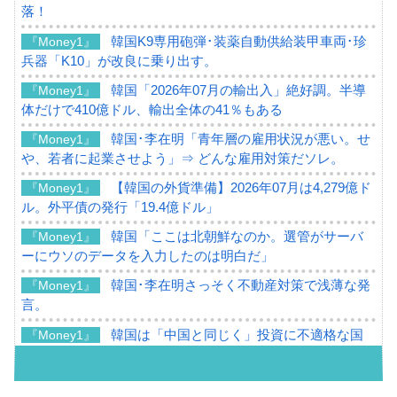
落！
韓国K9専用砲弾･装薬自動供給装甲車両･珍
『Money1』
兵器「K10」が改良に乗り出す。
韓国「2026年07月の輸出入」絶好調。半導
『Money1』
体だけで410億ドル、輸出全体の41％もある
韓国･李在明「青年層の雇用状況が悪い。せ
『Money1』
や、若者に起業させよう」⇒ どんな雇用対策だソレ。
【韓国の外貨準備】2026年07月は4,279億ド
『Money1』
ル。外平債の発行「19.4億ドル」
韓国「ここは北朝鮮なのか。選管がサーバ
『Money1』
ーにウソのデータを入力したのは明白だ」
韓国･李在明さっそく不動産対策で浅薄な発
『Money1』
言。
韓国は「中国と同じく」投資に不適格な国
『Money1』
だ。
『韓国銀行』が「金の保有量を増やしま
『Money1』