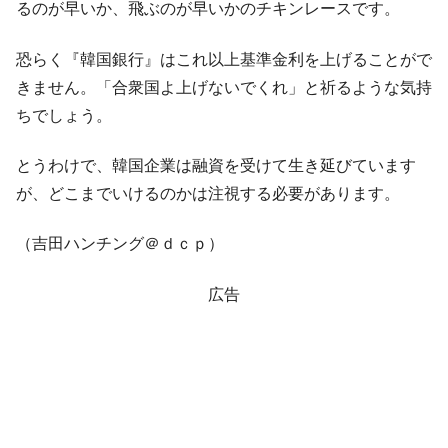
全て勝つといくら？ 競馬GI競走で勝利騎手がもら
Fact1
るのが早いか、飛ぶのが早いかのチキンレースです。
える賞金とは？
平成仮面ライダーの意外すぎるモチーフとは？
Fact1
恐らく『韓国銀行』はこれ以上基準金利を上げることがで
きません。「合衆国よ上げないでくれ」と祈るような気持
発表から2日で大崩壊、鳴かず飛ばずに終わりそう
Fact1
なスーパーリーグとは？
ちでしょう。
日本人マスターズ挑戦の歴史。松山以前に最高位
Fact1
とうわけで、韓国企業は融資を受けて生き延びています
だった選手とは？
が、どこまでいけるのかは注視する必要があります。
甲子園通算本塁打、最多の清原に次いで多く打っ
Fact1
ている意外な選手とは？
（吉田ハンチング＠ｄｃｐ）
セレクトセールの高額取引馬が稼いだ金額とは？
Fact1
広告