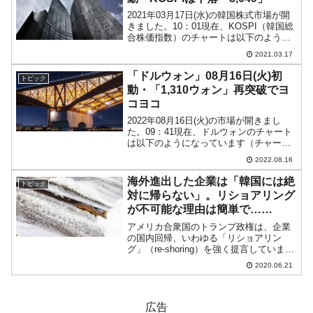
2021年03月17日(水)の韓国株式市場が開
きました。10：01現在、KOSPI（韓国総
合株価指数）のチャートは以下のように
なっています（チャートは
2021.03.17
『Investing.com』より引用）。陰線で
KOSPIは下落です。「3,049」までき...
「ドルウォン」08月16日(火)初
トピック
動・「1,310ウォン」再突破でヨ
コヨコ
2022年08月16日(火)の市場が開きまし
た。09：41現在、ドルウォンのチャート
は以下のようになっています（チャート
は『Investing.com』より引用）。前日は
2022.08.16
再び「1ドル＝1,310ウォン」を突破し、
本日はそれを受けてのスタート...
海外進出した企業は「韓国には絶
トピック
対に帰らない」。リショアリング
が不可能な理由は簡単で……
アメリカ合衆国のトランプ政権は、企業
の国内回帰、いわゆる「リショアリン
グ」（re-shoring）を強く提言していま
す。日本でも安倍政権がそのための補償
2020.06.21
金を用意すると発言したことがありま
す。実は、韓国も同様で文在寅政権が財
閥系企業に対して「...
広告