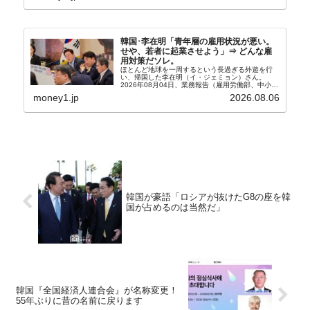
韓国･李在明「青年層の雇用状況が悪い。
せや、若者に起業させよう」⇒ どんな雇
用対策だソレ。
ほとんど地球を一周するという長過ぎる外遊を行
い、帰国した李在明（イ・ジェミョン）さん。
2026年08月04日、業務報告（雇用労働部、中小ベ
ンチャー企業部、公正取引委員会）を主催。この席
money1.jp
2026.08.06
上、韓国大統領に成りおおせた李在明（イ・ジェミ
ョン）さん...
韓国が豪語「ロシアが抜けたG8の座を韓
国が占めるのは当然だ」
韓国『全国経済人連合会』が名称変更！
55年ぶりに昔の名前に戻ります