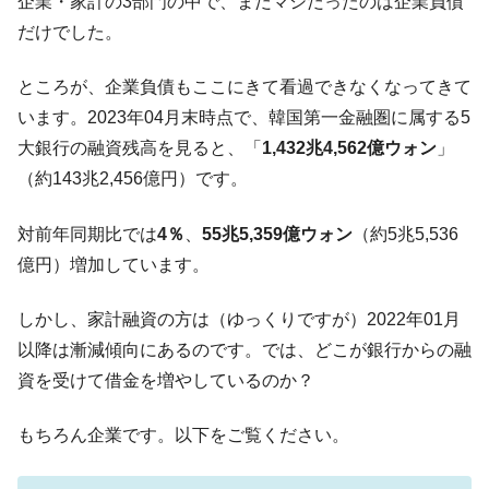
『Money1』
企業・家計の3部門の中で、まだマシだったのは企業負債
だけでした。
韓国型イージス搭載の次世代駆逐艦
『Money1』
「KDDX」1番艦、2032年竣工と公示
ところが、企業負債もここにきて看過できなくなってきて
【対日本円】ウォン安が急進！ 日米の協調
『Money1』
います。2023年04月末時点で、韓国第一金融圏に属する5
に韓国がいっちょがみしたのでは。
大銀行の融資残高を見ると、「
1,432兆4,562億ウォン
」
韓国政府『BYD』車への補助金を全廃 ⇒ 実
『Money1』
（約143兆2,456億円）です。
は韓国で『BYD』車は売れている。6カ月で対前年同期比
1.9倍！
対前年同期比では
4％
、
55兆5,359億ウォン
（約5兆5,536
在韓米国大使スティールが着韓！⇒ さっそ
『Money1』
億円）増加しています。
く空港に詰めかけ「出て行け！」「極右勢力」のプラカー
ドを掲げる「在韓反米勢力」
しかし、家計融資の方は（ゆっくりですが）2022年01月
韓国政府「2035年までに18.4GW規模のAIデ
『Money1』
ータセンター整備」⇒ だから無理だってば。
以降は漸減傾向にあるのです。では、どこが銀行からの融
資を受けて借金を増やしているのか？
JPモルガン「韓国レバレッジETFの清算は
『Money1』
ほぼ終わった」
もちろん企業です。以下をご覧ください。
韓国『国民年金公団』株価暴落で200兆蒸
『Money1』
発。