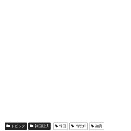
トピック
韓国経済
韓国
南朝鮮
融資