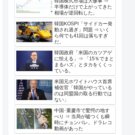
韓国株式市場は大惨事 ⇒
半導体だけで上がってきた
相場が逆回転した。
韓国KOSPI「サイドカー発
動され過ぎ」問題 ⇒ いく
ら何でも41回は落ちすぎ
だ。
韓国政府「米国のカツアゲ
に怯える」⇒ 「15％でまと
まるハズ」とタカをくくっ
ている。
米国元ホワイトハウス首席
補佐官「韓国がやっている
のは同盟国の取る行動では
ない」
中国･重慶市で驚愕の地す
べり ⇒ 当局が嘘つくも瞬
時にチョンバレ。ドラレコ
動画があった