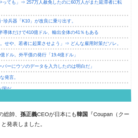
っても」⇒ 257万人赦免したのに60万人がまた延滞者に転
･珍兵器「K10」が改良に乗り出す。
。半導体だけで410億ドル、輸出全体の41％もある
。せや、若者に起業させよう」⇒ どんな雇用対策だソレ。
79億ドル。外平債の発行「19.4億ドル」
ーバーにウソのデータを入力したのは明白だ」
薄な発言。
な国だ。
ます」⇒「金を経由するドル入手」手段ではないのか？
4億ドル」まで拡大 ⇒ 海外資金の動きに強く左右される状態
の総帥、
孫正義
CEOが日本にも
韓国
『Coupan（クー
ない「50.5％」に上昇
、と発表しました。
れた ⇒ 国家が行った恐るべき株価操作であり、空前の国政