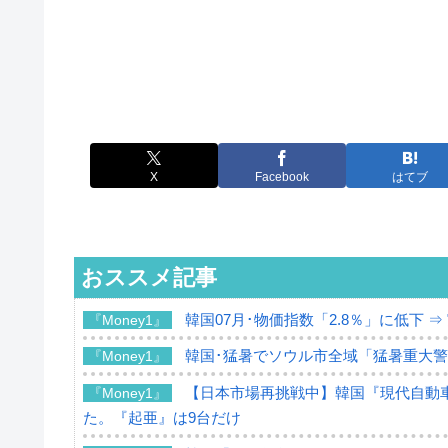
X
Facebook
はてブ
おススメ記事
韓国07月･物価指数「2.8％」に低下 
『Money1』
韓国･猛暑でソウル市全域「猛暑重大
『Money1』
【日本市場再挑戦中】韓国『現代自動車
『Money1』
た。『起亜』は9台だけ