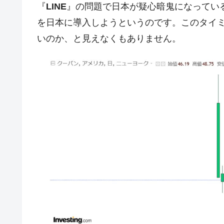
壟断
『
LINE
』の問題で日本が疑心暗鬼になっている
を日本に導入しようというのです。このタイ
韓国･警察職員が「丸刈りになって抗
『Money1』
いのか、と見えなくもありません。
中国だけが鉄鋼輸出を異常増加させる 
『Money1』
韓国製造業「半導体絶好調」のウラで他
『Money1』
【米韓激突案件】韓国消費者院が『クーパ
『Money1』
韓国で猛暑。南東部では干ばつ
『Money1』
韓国型イージス搭載の次世代駆逐艦「KD
『Money1』
【対日本円】ウォン安が急進！ 日米
『Money1』
韓国政府『BYD』車への補助金を全廃 
『Money1』
1.9倍！
在韓米国大使スティールが着韓！⇒ 
『Money1』
ドを掲げる「在韓反米勢力」
韓国政府「2035年までに18.4GW規
『Money1』