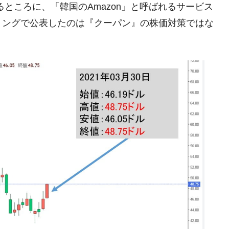
ところに、「韓国のAmazon」と呼ばれるサービス
ミングで公表したのは『クーパン』の株価対策ではな
議活動」
⇒ 中国の過剰生産が世界を蝕む。
業種は全般的「不調」⇒ PSIが示す現況は決して良くない。
ン』1人当たり賠償10万ウォンを認定 ⇒ 総額3兆7,000億
DX」1番艦、2032年竣工と公示
の協調に韓国がいっちょがみしたのでは。
⇒ 実は韓国で『BYD』車は売れている。6カ月で対前年同期比
さっそく空港に詰めかけ「出て行け！」「極右勢力」のプラカー
模のAIデータセンター整備」⇒ だから無理だってば。