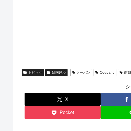
トピック
韓国経済
クーパン
Coupang
南朝
シ
X
Pocket