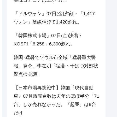
「ドルウォン」07日(金)夕刻・「1,417
ウォン」陰線伸びて1,420割れ。
「韓国株式市場」07日(金)決着・
KOSPI「6,258」6,300割れ。
韓国･猛暑でソウル市全域「猛暑重大警
報」発令。李在明「猛暑・干ばつ対処状
況点検会議」
【日本市場再挑戦中】韓国『現代自動
車』07月販売台数は去年のほぼ半分「71
台」しか売れなかった。『起亜』は9台
だけ