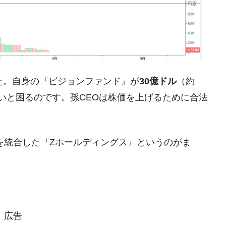
清算はほぼ終わった」
兆蒸発。
うキャンペーン」⇒ あの名物教授も登場！
さすぎ」では。
た。自身の『ビジョンファンド』が
30億ドル
（約
む。営業利益80.2％も減少
ないと困るのです。孫CEOは株価を上げるために合法
ットにぶん殴る法案」提出！⇒ クーパン問題は合衆国企業に対
暴落に他人事のような発言。
』を統合した『Zホールディングス』というのがま
年2Qの業績「史上最高益」当期純利益は前年同期比13.4倍に。
危機 ⇒ 10.7兆では損が出るからできない。
月29日(水)もサイドカー・サーキットブレイカーの二段コンボ
広告
産業の半分未満しか雇用を生まない