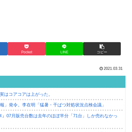
Pocket
LINE
コピー
2021.03.31
⇒ 実はコアコアは上がった。
警報」発令。李在明「猛暑・干ばつ対処状況点検会議」
』07月販売台数は去年のほぼ半分「71台」しか売れなかっ