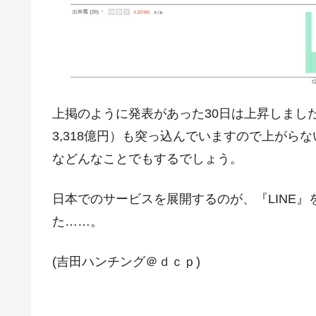
JPモルガン「韓国レバレッジETFの
『Money1』
韓国『国民年金公団』株価暴落で200
『Money1』
韓国政府「ニセＫ-ブランドを通報しよ
『Money1』
韓国「橋が落ちました」⇒ 耐久性「な
『Money1』
上掲のように発表があった30日は上昇しまし
韓国鉄鋼最大手『POSCO』ズブズブ沈
『Money1』
3,318億円）も突っ込んでいますので上がら
米国下院「韓国の公務員個人をターゲ
『Money1』
する差別。許してはおかぬ
などんなことでもするでしょう。
韓国ボンクラ政策室長･金容範、株価
『Money1』
日本でのサービスを展開するのが、『LINE
韓国半導体『SKハイニックス』2026
『Money1』
た……。
韓国･加徳島新国際空港「またも暗礁」の
『Money1』
【速報】韓国株式市場の暴落・本日07
(吉田ハンチング＠ｄｃｐ)
『Money1』
発動！
IT産業は人を雇用する効果は低い。全
『Money1』