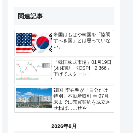
関連記事
米国はもはや韓国を「協調
すべき国」とは思っていな
い。
「韓国株式市場」01月19日
(木)初動・KOSPI「2,366」
下げてスタート！
韓国･李在明が「自分だけ
特別」不動産取引 ⇒ 07月
末までに売買契約を成立さ
せねば……せや！
2026年8月