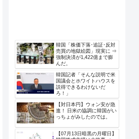
韓国「株価下落･追証･反対
売買の地獄絵図」現実に ⇒
強制決済が1,422億まで膨
んだ。
韓国記者「そんな説明で米
国議会とホワイトハウスを
説得できるわけないだ
ろ！」
【対日本円】ウォン安が急
進！ 日米の協調に韓国がい
っちょがみしたのでは。
【07月13日暗黒の月曜日】