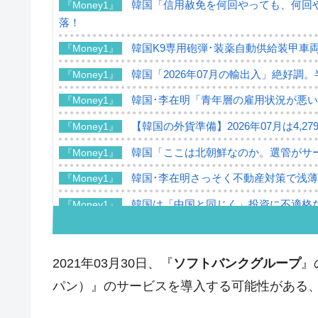
韓国「信用赦免を何回やっても、何回や
『Money1』
落！
韓国K9専用砲弾･装薬自動供給装甲車両
『Money1』
韓国「2026年07月の輸出入」絶好調
『Money1』
韓国･李在明「青年層の雇用状況が悪い
『Money1』
【韓国の外貨準備】2026年07月は4,2
『Money1』
韓国「ここは北朝鮮なのか。選管がサ
『Money1』
韓国･李在明さっそく不動産対策で浅
『Money1』
韓国は「中国と同じく」投資に不適格
『Money1』
『韓国銀行』が「金の保有量を増やし
『Money1』
韓国･外為取引量「1日当たり1,214.
『Money1』
2021年03月30日、『
ソフトバンクグループ
』
韓国･帰ってきた李在明。李在明を支持し
『Money1』
パン）』のサービスを導入する可能性がある
韓国大統領府ボンクラ政策室長が告発さ
『Money1』