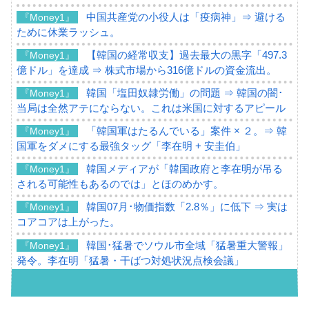
中国共産党の小役人は「疫病神」⇒ 避ける
『Money1』
ために休業ラッシュ。
【韓国の経常収支】過去最大の黒字「497.3
『Money1』
億ドル」を達成 ⇒ 株式市場から316億ドルの資金流出。
韓国「塩田奴隷労働」の問題 ⇒ 韓国の闇･
『Money1』
当局は全然アテにならない。これは米国に対するアピール
「韓国軍はたるんでいる」案件 × ２。⇒ 韓
『Money1』
国軍をダメにする最強タッグ「李在明 + 安圭伯」
韓国メディアが「韓国政府と李在明が吊る
『Money1』
される可能性もあるのでは」とほのめかす。
韓国07月･物価指数「2.8％」に低下 ⇒ 実は
『Money1』
コアコアは上がった。
韓国･猛暑でソウル市全域「猛暑重大警報」
『Money1』
発令。李在明「猛暑・干ばつ対処状況点検会議」
【日本市場再挑戦中】韓国『現代自動車』
『Money1』
07月販売台数は去年のほぼ半分「71台」しか売れなかっ