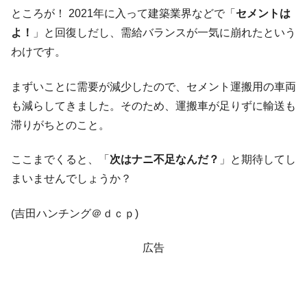
【米韓激突案件】韓国消費者院が『クーパ
『Money1』
ところが！ 2021年に入って建築業界などで「
セメントは
ン』1人当たり賠償10万ウォンを認定 ⇒ 総額3兆7,000億
よ！
」と回復しだし、需給バランスが一気に崩れたという
韓国で猛暑。南東部では干ばつ
『Money1』
わけです。
韓国型イージス搭載の次世代駆逐艦
『Money1』
「KDDX」1番艦、2032年竣工と公示
まずいことに需要が減少したので、セメント運搬用の車両
も減らしてきました。そのため、運搬車が足りずに輸送も
【対日本円】ウォン安が急進！ 日米の協調
『Money1』
に韓国がいっちょがみしたのでは。
滞りがちとのこと。
韓国政府『BYD』車への補助金を全廃 ⇒ 実
『Money1』
ここまでくると、「
次はナニ不足なんだ？
」と期待してし
は韓国で『BYD』車は売れている。6カ月で対前年同期比
1.9倍！
まいませんでしょうか？
在韓米国大使スティールが着韓！⇒ さっそ
『Money1』
(吉田ハンチング＠ｄｃｐ)
く空港に詰めかけ「出て行け！」「極右勢力」のプラカー
ドを掲げる「在韓反米勢力」
広告
韓国政府「2035年までに18.4GW規模のAIデ
『Money1』
ータセンター整備」⇒ だから無理だってば。
JPモルガン「韓国レバレッジETFの清算は
『Money1』
ほぼ終わった」