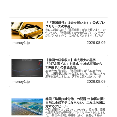
「『韓国銀行』は金を買います」公式プレ
スリリースの中身。
先にご紹介した「『韓国銀行』が金を買います」の
件ですが、『韓国銀行』から公式なプレスリリース
が出ていますので、ご紹介しておきます。以下が全
文和訳です。表題：韓国銀行、国内生産金の買い入
れ協力体制を構築□『韓国銀行』は、国内生産金の
money1.jp
2026.08.09
買い入れに...
【韓国の経常収支】過去最大の黒字
「497.3億ドル」を達成 ⇒ 株式市場から
316億ドルの資金流出。
2026年08月06日、『韓国銀行』が「2026年06
月」の国際収支統計を公示しました。当月は大きな
黒字を達成しました。以下をご覧ください。↑黄色
の傾向ペンでフォーカスしているのが2026年06月
money1.jp
2026.08.09
の経常収支です。2026年06月貿易収支：4...
韓国「塩田奴隷労働」の問題 ⇒ 韓国の闇･
当局は全然アテにならない。これは米国に
対するアピール
今回は面倒くさい話です。2026年07月30日、韓国
の雇用労働部が興味深いプレスリリースを出しまし
た。↑韓国の塩田は島嶼部に多く、劣悪な環境が一