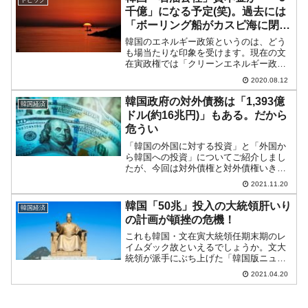
千億」になる予定(笑)。過去には
「ボーリング船がカスピ海に閉じ
込められる」
韓国のエネルギー政策というのは、どう
も場当たりな印象を受けます。現在の文
在寅政権では「クリーンエネルギー政
策」を推進していますが、李明博政権で
2020.08.12
は「原発輸出だー」と大号令がかかって
いました。08月01日に（よせばいいの
韓国政府の対外債務は「1,393億
韓国経済
に：筆者の感想です）稼働...
ドル(約16兆円)」もある。だから
危うい
「韓国の外国に対する投資」と「外国か
ら韓国への投資」についてご紹介しまし
たが、今回は対外債権と対外債権いきま
す。対外債権は、韓国が外国から取り立
2021.11.20
てることができるお金。対外債務は、外
国が韓国から取り立てることのできるお
韓国「50兆」投入の大統領肝いり
韓国経済
金です（外国に返済しなけ...
の計画が頓挫の危機！
これも韓国・文在寅大統領任期末期のレ
イムダック故といえるでしょうか。文大
統領が派手にぶち上げた「韓国版ニュー
ディール」の一貫として総額50兆ウォン
2021.04.20
（約4兆8,500億円）投入する「都市再生
計画」が実効性に乏しいとして、頓挫の
危機となっていま...