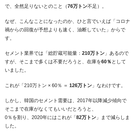
『Money1』
で、全然足りないとのこと（
76万トン
不足）。
だ。
『韓国銀行』が「金の保有量を増やしま
『Money1』
なぜ、こんなことになったのか、ひと言でいえば「コロナ
す」⇒「金を経由するドル入手」手段ではないのか？
禍からの回復が予想よりも速く、油断していた」からで
韓国･外為取引量「1日当たり1,214.4億ド
『Money1』
す。
ル」まで拡大 ⇒ 海外資金の動きに強く左右される状態
韓国･帰ってきた李在明。李在明を支持しな
『Money1』
セメント業界では「総貯蔵可能量：
210万トン
」あるので
い「50.5％」に上昇
すが、そこまで多くは不要だろうと、在庫を
60％
として
韓国大統領府ボンクラ政策室長が告発され
『Money1』
いました。
た ⇒ 国家が行った恐るべき株価操作であり、空前の国政壟
断
これが「210万トン × 60％ ＝
126万トン
」なわけです。
韓国･警察職員が「丸刈りになって抗議活
『Money1』
動」
しかし、韓国のセメント需要は、2017年以降減少傾向で
中国だけが鉄鋼輸出を異常増加させる ⇒ 中
『Money1』
そこまで在庫がなくてもいいだとろうと、
国の過剰生産が世界を蝕む。
0％を割り、2020年にはこれが「
82万トン
」まで減らしま
韓国製造業「半導体絶好調」のウラで他業
『Money1』
した。
種は全般的「不調」⇒ PSIが示す現況は決して良くない。