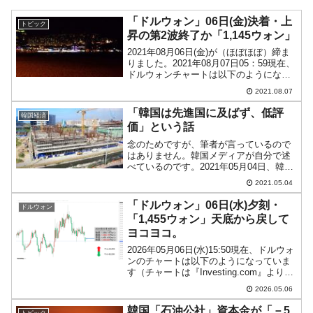
「ドルウォン」06日(金)決着・上
トピック
昇の第2波終了か「1,145ウォン」
2021年08月06日(金)が（ほぼほぼ）締ま
りました。2021年08月07日05：59現在、
ドルウォンチャートは以下のようになっ
ています（チャートは『Investing.com』
2021.08.07
より引用：以下同）。陽線で締まりまし
たが、下りのチャネルをブ...
「韓国は先進国に及ばず、低評
韓国経済
価」という話
念のためですが、筆者が言っているので
はありません。韓国メディアが自分で述
べているのです。2021年05月04日、韓国
メディア『ソウルファイナンス』に
2021.05.04
「KOSPIでPER26倍・PBR1.3倍…『先
進国に比べ相変わらず低評価変わら
「ドルウォン」06日(水)夕刻・
ドルウォン
ず』」という...
「1,455ウォン」天底から戻して
ヨコヨコ。
2026年05月06日(水)15:50現在、ドルウォ
ンのチャートは以下のようになっていま
す（チャートは『Investing.com』より引
用）。一応天底からは戻していますが、
2026.05.06
現在のところ「1ドル＝1,455ウォン」近
辺の攻防となっています。...
韓国「石油公社」資本金が「－5
トピック