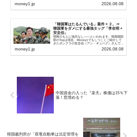
般に見られることが少ないため、事件の発覚を妨げ
money1.jp
2026.08.08
たといわれます（後述）。これは、いわゆる「塩田
奴隷...
「韓国軍はたるんでいる」案件 × ２。⇒
韓国軍をダメにする最強タッグ「李在明 +
安圭伯」
弱将のもとに強兵なし――といわれます。韓国国防
部のTopは現在、Money1でもしつこくご紹介して
きたボンクラの安圭伯（アン・ギュベク）さんで
す。↑経済的無知蒙昧な李在明（イ・ジェミョン）
money1.jp
2026.08.08
さんと「韓国初の文官上がり」の国防部長官安圭伯
（アン...
中国資金の入った『楽天』株価は15％下
落！窓埋める？
韓国裁判所が「双竜自動車は法定管理を