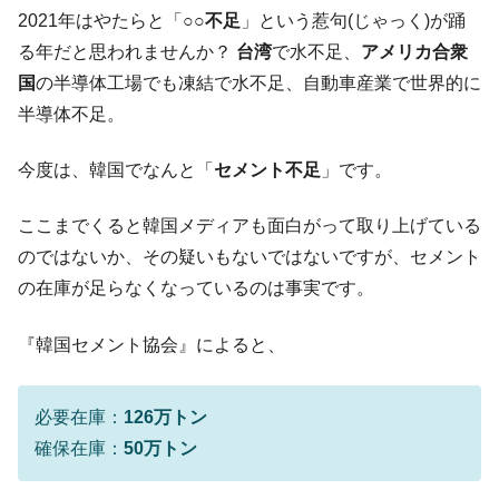
た。『起亜』は9台だけ
2021年はやたらと「
○○不足
」という惹句(じゃっく)が踊
韓国「信用赦免を何回やっても、何回やっ
『Money1』
る年だと思われませんか？
台湾
で水不足、
アメリカ合衆
ても」⇒ 257万人赦免したのに60万人がまた延滞者に転
国
の半導体工場でも凍結で水不足、自動車産業で世界的に
落！
半導体不足。
韓国K9専用砲弾･装薬自動供給装甲車両･珍
『Money1』
兵器「K10」が改良に乗り出す。
今度は、韓国でなんと「
セメント不足
」です。
韓国「2026年07月の輸出入」絶好調。半導
『Money1』
体だけで410億ドル、輸出全体の41％もある
ここまでくると韓国メディアも面白がって取り上げている
韓国･李在明「青年層の雇用状況が悪い。せ
『Money1』
のではないか、その疑いもないではないですが、セメント
や、若者に起業させよう」⇒ どんな雇用対策だソレ。
の在庫が足らなくなっているのは事実です。
【韓国の外貨準備】2026年07月は4,279億ド
『Money1』
ル。外平債の発行「19.4億ドル」
『韓国セメント協会』によると、
韓国「ここは北朝鮮なのか。選管がサーバ
『Money1』
ーにウソのデータを入力したのは明白だ」
必要在庫：
126万トン
韓国･李在明さっそく不動産対策で浅薄な発
『Money1』
確保在庫：
50万トン
言。
韓国は「中国と同じく」投資に不適格な国