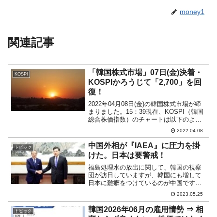
money1
関連記事
「韓国株式市場」07日(金)決着・
KOSPI
KOSPIかろうじて「2,700」を回
復！
2022年04月08日(金)の韓国株式市場が締
まりました。15：39現在、KOSPI（韓国
総合株価指数）のチャートは以下のよう
になっています（チャートは
2022.04.08
『Investing.com』より引用）。なんとか
4日続落は避けられました。KOSPIは...
中国外相が『IAEA』に圧力を掛
トピック
けた。日本は要警戒！
福島処理水の放出に関して、韓国の視察
団が訪日していますが、韓国にも増して
日本に難癖をつけているのが中国です。
G7広島サミットが応えたと見えて、反日
2023.05.25
に血道を上げています。福島処理水の件
は「日本を非難させるチャンス」と見て
韓国2026年06月の雇用情勢 ⇒ 相
トピック
おり、2023年05月...