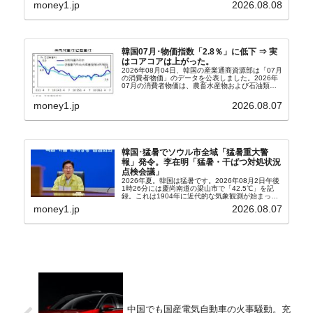
money1.jp
2026.08.08
『朝鮮日報』に面白い記事が出ています。「東西南
北」というコ...
韓国07月･物価指数「2.8％」に低下 ⇒ 実
はコアコアは上がった。
2026年08月04日、韓国の産業通商資源部は「07月
の消費者物価」のデータを公表しました。2026年
07月の消費者物価は、農畜水産物および石油類の
上昇率が鈍化したことなどにより、前年同月比
2.8％上昇（06月は3.2％）となり、上昇率は前...
money1.jp
2026.08.07
韓国･猛暑でソウル市全域「猛暑重大警
報」発令。李在明「猛暑・干ばつ対処状況
点検会議」
2026年夏。韓国は猛暑です。2026年08月2日午後
1時26分には慶尚南道の梁山市で「42.5℃」を記
録。これは1904年に近代的な気象観測が始まって
以来の韓国史上最高気温です。08月04日には、ソ
money1.jp
2026.08.07
ウル市全域への「猛暑重大警報」が発令され...
中国でも国産電気自動車の火事騒動。充