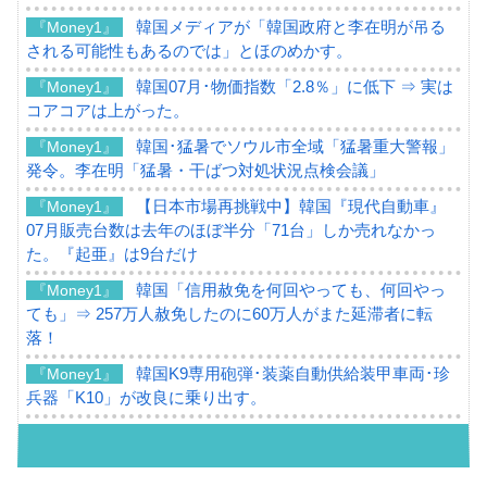
韓国メディアが「韓国政府と李在明が吊る
『Money1』
される可能性もあるのでは」とほのめかす。
韓国07月･物価指数「2.8％」に低下 ⇒ 実は
『Money1』
コアコアは上がった。
韓国･猛暑でソウル市全域「猛暑重大警報」
『Money1』
発令。李在明「猛暑・干ばつ対処状況点検会議」
【日本市場再挑戦中】韓国『現代自動車』
『Money1』
07月販売台数は去年のほぼ半分「71台」しか売れなかっ
た。『起亜』は9台だけ
韓国「信用赦免を何回やっても、何回やっ
『Money1』
ても」⇒ 257万人赦免したのに60万人がまた延滞者に転
落！
韓国K9専用砲弾･装薬自動供給装甲車両･珍
『Money1』
兵器「K10」が改良に乗り出す。
韓国「2026年07月の輸出入」絶好調。半導
『Money1』
体だけで410億ドル、輸出全体の41％もある