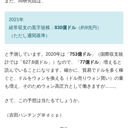
また、同研究院は、
は韓国で『BYD』車は売れている。6カ月で対前年同期比
1.9倍！
2021年
在韓米国大使スティールが着韓！⇒ さっそ
『Money1』
く空港に詰めかけ「出て行け！」「極右勢力」のプラカー
経常収支の黒字規模：
830億ドル
（約9兆円）
ドを掲げる「在韓反米勢力」
（ただし通関基準）
韓国政府「2035年までに18.4GW規模のAIデ
『Money1』
ータセンター整備」⇒ だから無理だってば。
と予測しています。2020年は「
753億ドル
」（国際収支統
JPモルガン「韓国レバレッジETFの清算は
『Money1』
計では「627.6億ドル」）なので、「
77億ドル
」増えると
ほぼ終わった」
読んでいることになります。確かに、貿易でドルを多く稼
韓国『国民年金公団』株価暴落で200兆蒸
『Money1』
ぐと、ドルをウォンを換える（ドル売りウォン買い）の量
発。
も増え、そのためウォン高圧力として働きますが……。
韓国政府「ニセＫ-ブランドを通報しようキ
『Money1』
ャンペーン」⇒ あの名物教授も登場！
さて、この予想は当たるでしょうか。
韓国「橋が落ちました」⇒ 耐久性「なさす
『Money1』
ぎ」では。
（吉田ハンチング＠ｄｃｐ）
韓国鉄鋼最大手『POSCO』ズブズブ沈む。
『Money1』
営業利益80.2％も減少