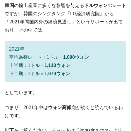
韓国･李在明「青年層の雇用状況が悪い。せ
『Money1』
韓国
の輸出産業に多くな影響を与える
ドルウォン
のレート
や、若者に起業させよう」⇒ どんな雇用対策だソレ。
ですが、韓国のシンクタンク『LG経済研究院』から
【韓国の外貨準備】2026年07月は4,279億ド
『Money1』
「2021年間国内外の経済見通し」というリポートが出て
ル。外平債の発行「19.4億ドル」
おり、その中では、
韓国「ここは北朝鮮なのか。選管がサーバ
『Money1』
ーにウソのデータを入力したのは明白だ」
2021年
韓国･李在明さっそく不動産対策で浅薄な発
『Money1』
言。
平均為替レート：1ドル＝
1,090ウォン
上半期：1ドル＝
1,110ウォン
韓国は「中国と同じく」投資に不適格な国
『Money1』
だ。
下半期：1ドル＝
1,070ウォン
『韓国銀行』が「金の保有量を増やしま
『Money1』
す」⇒「金を経由するドル入手」手段ではないのか？
としています。
韓国･外為取引量「1日当たり1,214.4億ド
『Money1』
ル」まで拡大 ⇒ 海外資金の動きに強く左右される状態
つまり、2021年中は
ウォン高傾向
が続くと読んでいるわ
韓国･帰ってきた李在明。李在明を支持しな
『Money1』
けです。
い「50.5％」に上昇
以下をご覧ください（チャートは『Investing.com』より
韓国大統領府ボンクラ政策室長が告発され