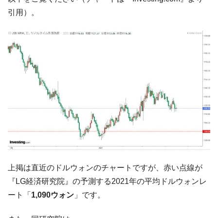
『Money1』
た ⇒ 国家が行った恐るべき株価操作であり、空前の国政壟
引用）。
断
韓国･警察職員が「丸刈りになって抗議活
『Money1』
動」
中国だけが鉄鋼輸出を異常増加させる ⇒ 中
『Money1』
国の過剰生産が世界を蝕む。
韓国製造業「半導体絶好調」のウラで他業
『Money1』
種は全般的「不調」⇒ PSIが示す現況は決して良くない。
【米韓激突案件】韓国消費者院が『クーパ
『Money1』
ン』1人当たり賠償10万ウォンを認定 ⇒ 総額3兆7,000億
韓国で猛暑。南東部では干ばつ
『Money1』
韓国型イージス搭載の次世代駆逐艦
『Money1』
上掲は直近のドルウォンのチャートですが、赤い点線が
「KDDX」1番艦、2032年竣工と公示
『LG経済研究院』の予測する2021年の平均ドルウォンレ
【対日本円】ウォン安が急進！ 日米の協調
『Money1』
ート「
1,090ウォン
」です。
に韓国がいっちょがみしたのでは。
韓国政府『BYD』車への補助金を全廃 ⇒ 実
『Money1』