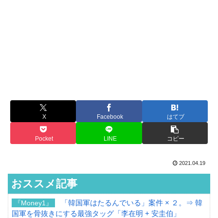
X
Facebook
はてブ
Pocket
LINE
コピー
2021.04.19
おススメ記事
「韓国軍はたるんでいる」案件 × ２。⇒ 韓
『Money1』
国軍を骨抜きにする最強タッグ「李在明 + 安圭伯」