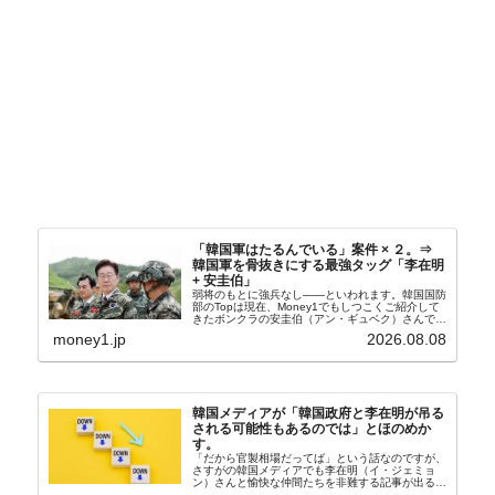
「韓国軍はたるんでいる」案件 × ２。⇒
韓国軍を骨抜きにする最強タッグ「李在明
+ 安圭伯」
弱将のもとに強兵なし――といわれます。韓国国防
部のTopは現在、Money1でもしつこくご紹介して
きたボンクラの安圭伯（アン・ギュベク）さんで
す。↑経済的無知蒙昧な李在明（イ・ジェミョン）
money1.jp
2026.08.08
さんと「韓国初の文官上がり」の国防部長官安圭伯
（アン...
韓国メディアが「韓国政府と李在明が吊る
される可能性もあるのでは」とほのめか
す。
「だから官製相場だってば」という話なのですが、
さすがの韓国メディアでも李在明（イ・ジェミョ
ン）さんと愉快な仲間たちを非難する記事が出るよ
うになっています。もちろん株価の暴落についてで