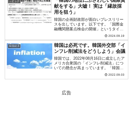
「韓国の地位にふさわしい国際貢
トピック
車』の持つ「無...
献をする」大嘘！ 実は「縁故採
用を狙う」
韓国の企画財政部が面白いプレスリリー
スを出しています。以下です。「国際金
融機関懸案点検会の開催」というタイト
ルですが、鉄骨で頭でも打ったのか突然
2024.09.19
「金融関連で国際的な貢献をしていきま
しょう」として会議を行ったのです。金
韓国は必死です。韓国外交部「イ
韓国経済
範錫（キム・ボムソク）企...
ンフレ削減法をどうしよう」会議
韓国では、2022年08月16日に成立したア
メリカ合衆国の「インフレ削減法」につ
いての懸念が高まっています。「韓国産
の電気自動車が売れなくなる」嫌な未来
2022.09.03
予測合衆国産の電気自動車と認定されな
ければ「補助金が出ない」（正確には税
額控除が受けられ...
広告