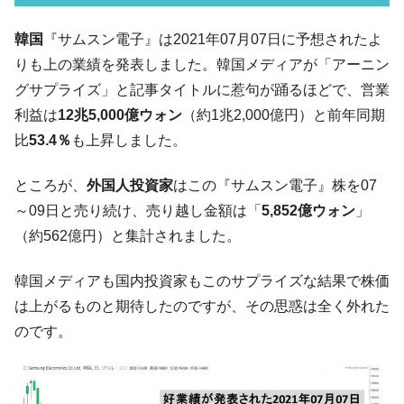
韓国07月･物価指数「2.8％」に低下 ⇒ 実は
『Money1』
コアコアは上がった。
韓国
『サムスン電子』は2021年07月07日に予想されたよ
韓国･猛暑でソウル市全域「猛暑重大警報」
『Money1』
りも上の業績を発表しました。韓国メディアが「アーニン
発令。李在明「猛暑・干ばつ対処状況点検会議」
グサプライズ」と記事タイトルに惹句が踊るほどで、営業
【日本市場再挑戦中】韓国『現代自動車』
『Money1』
利益は
12兆5,000億ウォン
（約1兆2,000億円）と前年同期
07月販売台数は去年のほぼ半分「71台」しか売れなかっ
比
53.4％
も上昇しました。
た。『起亜』は9台だけ
韓国「信用赦免を何回やっても、何回やっ
『Money1』
ところが、
外国人投資家
はこの『サムスン電子』株を07
ても」⇒ 257万人赦免したのに60万人がまた延滞者に転
～09日と売り続け、売り越し金額は「
5,852億ウォン
」
落！
（約562億円）と集計されました。
韓国K9専用砲弾･装薬自動供給装甲車両･珍
『Money1』
兵器「K10」が改良に乗り出す。
韓国メディアも国内投資家もこのサプライズな結果で株価
韓国「2026年07月の輸出入」絶好調。半導
『Money1』
は上がるものと期待したのですが、その思惑は全く外れた
体だけで410億ドル、輸出全体の41％もある
のです。
韓国･李在明「青年層の雇用状況が悪い。せ
『Money1』
や、若者に起業させよう」⇒ どんな雇用対策だソレ。
【韓国の外貨準備】2026年07月は4,279億ド
『Money1』