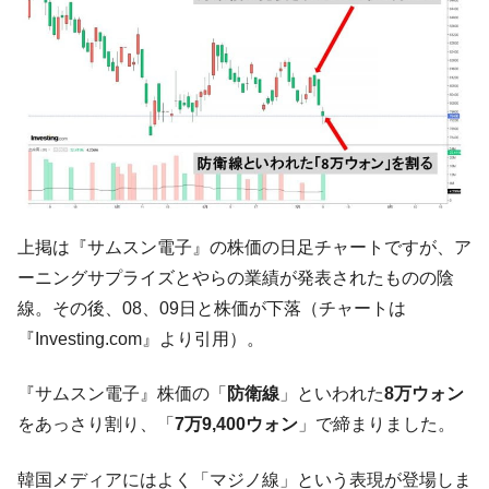
ル。外平債の発行「19.4億ドル」
韓国「ここは北朝鮮なのか。選管がサーバ
『Money1』
ーにウソのデータを入力したのは明白だ」
韓国･李在明さっそく不動産対策で浅薄な発
『Money1』
言。
韓国は「中国と同じく」投資に不適格な国
『Money1』
だ。
『韓国銀行』が「金の保有量を増やしま
『Money1』
上掲は『サムスン電子』の株価の日足チャートですが、ア
す」⇒「金を経由するドル入手」手段ではないのか？
ーニングサプライズとやらの業績が発表されたものの陰
韓国･外為取引量「1日当たり1,214.4億ド
『Money1』
線。その後、08、09日と株価が下落（チャートは
ル」まで拡大 ⇒ 海外資金の動きに強く左右される状態
『Investing.com』より引用）。
韓国･帰ってきた李在明。李在明を支持しな
『Money1』
い「50.5％」に上昇
『サムスン電子』株価の「
防衛線
」といわれた
8万ウォン
韓国大統領府ボンクラ政策室長が告発され
『Money1』
をあっさり割り、「
7万9,400ウォン
」で締まりました。
た ⇒ 国家が行った恐るべき株価操作であり、空前の国政壟
断
韓国メディアにはよく「マジノ線」という表現が登場しま