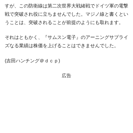
韓国･警察職員が「丸刈りになって抗議活
『Money1』
すが、この防衛線は第二次世界大戦緒戦でドイツ軍の電撃
動」
戦で突破され役に立ちませんでした。マジノ線と書くとい
中国だけが鉄鋼輸出を異常増加させる ⇒ 中
『Money1』
うことは、突破されることが前提のようにも取れます。
国の過剰生産が世界を蝕む。
韓国製造業「半導体絶好調」のウラで他業
『Money1』
それはともかく、『サムスン電子』のアーニングサプライ
種は全般的「不調」⇒ PSIが示す現況は決して良くない。
ズなる業績は株価を上げることはできませんでした。
【米韓激突案件】韓国消費者院が『クーパ
『Money1』
ン』1人当たり賠償10万ウォンを認定 ⇒ 総額3兆7,000億
(吉田ハンチング＠ｄｃｐ)
韓国で猛暑。南東部では干ばつ
『Money1』
広告
韓国型イージス搭載の次世代駆逐艦
『Money1』
「KDDX」1番艦、2032年竣工と公示
【対日本円】ウォン安が急進！ 日米の協調
『Money1』
に韓国がいっちょがみしたのでは。
韓国政府『BYD』車への補助金を全廃 ⇒ 実
『Money1』
は韓国で『BYD』車は売れている。6カ月で対前年同期比
1.9倍！