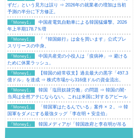
ずだ」という見方は誤り ⇒ 2026年の就業者の増加は当初
予測の半分に下方修正。
中国産電気自動車による韓国猛爆撃。2026
『Money1』
年上半期178.7％増
「『韓国銀行』は金を買います」公式プレ
『Money1』
スリリースの中身。
中国共産党の小役人は「疫病神」⇒ 避ける
『Money1』
ために休業ラッシュ。
【韓国の経常収支】過去最大の黒字「497.3
『Money1』
億ドル」を達成 ⇒ 株式市場から316億ドルの資金流出。
韓国「塩田奴隷労働」の問題 ⇒ 韓国の闇･
『Money1』
当局は全然アテにならない。これは米国に対するアピール
「韓国軍はたるんでいる」案件 × ２。⇒ 韓
『Money1』
国軍をダメにする最強タッグ「李在明 + 安圭伯」
韓国メディアが「韓国政府と李在明が吊る
『Money1』
される可能性もあるのでは」とほのめかす。