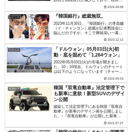
算を回すことが困難になっています。キ
2024.09.06
ャッシュフローを回すためにはどこかか
らお金を入手しなければなりません。資
『韓国銀行』総裁無双。
トピック
金の手当には以下の手段が...
2023年11月30日、『韓国銀行』の李昌鏞
（イ・チャンヨン）総裁が記者懇談会に
臨んだのですが、そこで興味深い一幕が
ありました。記者から「『韓国銀行』は
2023.12.12
政府と頻繁にMTGを行っているのだが、
政府の方針に影響を受けて中央銀行とし
「ドルウォン」05月03日(火)初
トピック
ての独立性に関...
動・底を固めて「1,264ウォン」
2022年05月03日(火)の市場が開きまし
た。10：10現在、ドルウォンのチャート
は以下のようになっています（チャート
は『Investing.com』より引用）。前日は
2022.05.03
一時「1ドル＝1,270ウォン」まで届いた
のですが、最終盤に崩れでロー...
韓国『双竜自動車』法定管理下で
韓国経済
も新車に意欲！新型SUVのデザイ
ン公開
破綻して法定管理下にある韓国『双竜自
動車』が新車のデザイン画を公開しまし
た。↑『双竜自動車』が公開した新車
「KR10」のデザイン画PHOTO(C)『双竜
2021.07.27
自動車』上掲は「KR10」という新しい
SUVのデザインラフです。『双竜自動