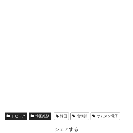
全て勝つといくら？ 競馬GI競走で勝利騎手がもら
Fact1
える賞金とは？
平成仮面ライダーの意外すぎるモチーフとは？
Fact1
発表から2日で大崩壊、鳴かず飛ばずに終わりそう
Fact1
なスーパーリーグとは？
日本人マスターズ挑戦の歴史。松山以前に最高位
Fact1
だった選手とは？
甲子園通算本塁打、最多の清原に次いで多く打っ
Fact1
ている意外な選手とは？
セレクトセールの高額取引馬が稼いだ金額とは？
Fact1
トピック
韓国経済
韓国
南朝鮮
サムスン電子
シェアする