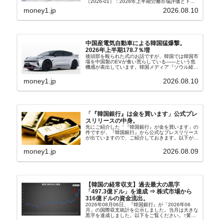
（2026-01）：2026年上半期労働市場評価と下半
期労働市場展望」を公表しました。Money1でも何
money1.jp
2026.08.10
度もご紹介していますが、政府が何よりも大...
中国産電気自動車による韓国猛爆撃。
2026年上半期178.7％増
後頭部を殴られた式のお話ですが、韓国では韓国市
場を中国製のEVが食い荒らしている――という危
機感が表出しています。韓国メディア『ソウル経
済』の記事から一部を以下に引きます。記事タイト
ルは「中国EVの大攻勢…東風もプジョーと手を組
money1.jp
2026.08.10
み韓国進出」...
「『韓国銀行』は金を買います」公式プレ
スリリースの中身。
先にご紹介した「『韓国銀行』が金を買います」の
件ですが、『韓国銀行』から公式なプレスリリース
が出ていますので、ご紹介しておきます。以下が全
文和訳です。表題：韓国銀行、国内生産金の買い入
れ協力体制を構築□『韓国銀行』は、国内生産金の
money1.jp
2026.08.09
買い入れに...
【韓国の経常収支】過去最大の黒字
「497.3億ドル」を達成 ⇒ 株式市場から
316億ドルの資金流出。
2026年08月06日、『韓国銀行』が「2026年06
月」の国際収支統計を公示しました。当月は大きな
黒字を達成しました。以下をご覧ください。↑黄色