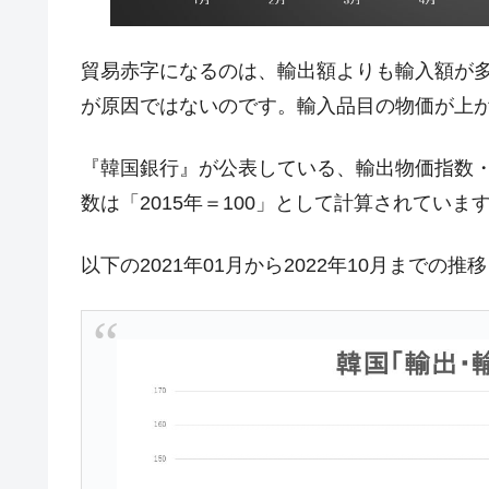
韓国ボンクラ政策室長･金容範、株価
『Money1』
貿易赤字になるのは、輸出額よりも輸入額が
韓国半導体『SKハイニックス』2026
『Money1』
が原因ではないのです。輸入品目の物価が上
韓国･加徳島新国際空港「またも暗礁」の
『Money1』
【速報】韓国株式市場の暴落・本日07
『Money1』
『韓国銀行』が公表している、輸出物価指数
発動！
数は「2015年＝100」として計算されていま
IT産業は人を雇用する効果は低い。全
『Money1』
韓国「株式市場が賭博場のように変質
『Money1』
以下の2021年01月から2022年10月までの
韓国「2026年1Q 資金循環統計」面白
『Money1』
韓国化学企業最大手『ロッテケミカル
『Money1』
韓国株式市場･暗黒の火曜日。サーキッ
『Money1』
日本の誇る海洋資源調査船『白嶺』は先進技
Fact1
夏の甲子園、優勝校を最も多く輩出している
Fact1