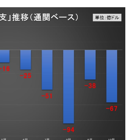
DX」1番艦、2032年竣工と公示
の協調に韓国がいっちょがみしたのでは。
⇒ 実は韓国で『BYD』車は売れている。6カ月で対前年同期比
さっそく空港に詰めかけ「出て行け！」「極右勢力」のプラカー
模のAIデータセンター整備」⇒ だから無理だってば。
清算はほぼ終わった」
兆蒸発。
うキャンペーン」⇒ あの名物教授も登場！
さすぎ」では。
む。営業利益80.2％も減少
ットにぶん殴る法案」提出！⇒ クーパン問題は合衆国企業に対