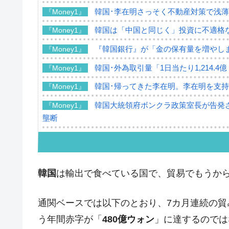
韓国･李在明さっそく不動産対策で浅
『Money1』
韓国は「中国と同じく」投資に不適格
『Money1』
『韓国銀行』が「金の保有量を増やし
『Money1』
韓国･外為取引量「1日当たり1,214.
『Money1』
韓国･帰ってきた李在明。李在明を支持し
『Money1』
韓国大統領府ボンクラ政策室長が告発さ
『Money1』
壟断
韓国･警察職員が「丸刈りになって抗
『Money1』
中国だけが鉄鋼輸出を異常増加させる 
『Money1』
韓国
は輸出で食べている国で、貿易でもうか
韓国製造業「半導体絶好調」のウラで他
『Money1』
【米韓激突案件】韓国消費者院が『クーパ
『Money1』
通関ベースでは以下のとおり、7カ月連続の貿
韓国で猛暑。南東部では干ばつ
『Money1』
う年間赤字が「
480億ウォン
」に達するのでは