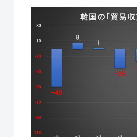
韓国型イージス搭載の次世代駆逐艦「KD
『Money1』
【対日本円】ウォン安が急進！ 日米
『Money1』
韓国政府『BYD』車への補助金を全廃 
『Money1』
1.9倍！
在韓米国大使スティールが着韓！⇒ 
『Money1』
ドを掲げる「在韓反米勢力」
韓国政府「2035年までに18.4GW規
『Money1』
JPモルガン「韓国レバレッジETFの
『Money1』
韓国『国民年金公団』株価暴落で200
『Money1』
韓国政府「ニセＫ-ブランドを通報しよ
『Money1』
韓国「橋が落ちました」⇒ 耐久性「な
『Money1』
韓国鉄鋼最大手『POSCO』ズブズブ沈
『Money1』
米国下院「韓国の公務員個人をターゲ
『Money1』
する差別。許してはおかぬ