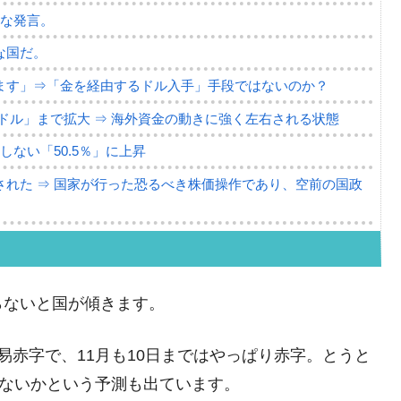
薄な発言。
な国だ。
ます」⇒「金を経由するドル入手」手段ではないのか？
4億ドル」まで拡大 ⇒ 海外資金の動きに強く左右される状態
ない「50.5％」に上昇
れた ⇒ 国家が行った恐るべき株価操作であり、空前の国政
議活動」
⇒ 中国の過剰生産が世界を蝕む。
らないと国が傾きます。
業種は全般的「不調」⇒ PSIが示す現況は決して良くない。
ン』1人当たり賠償10万ウォンを認定 ⇒ 総額3兆7,000億
易赤字で、11月も10日まではやっぱり赤字。とうと
ないかという予測も出ています。