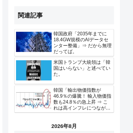
関連記事
韓国政府「2035年までに
18.4GW規模のAIデータセ
ンター整備」⇒ だから無理
だってば。
米国トランプ大統領は「韓
国はいらない」と述べてい
た。
韓国「輸出物価指数が
46.9％の爆騰！ 輸入物価指
数も24.8％の急上昇 ⇒ こ
れは高インフレにつなが
る。
2026年8月