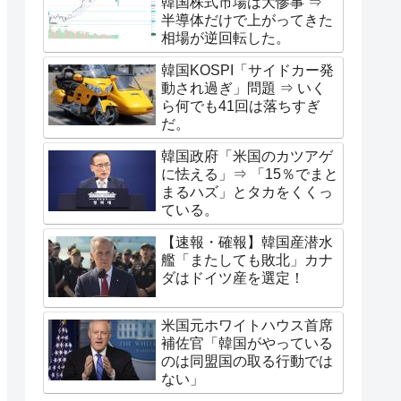
韓国株式市場は大惨事 ⇒
半導体だけで上がってきた
相場が逆回転した。
韓国KOSPI「サイドカー発
動され過ぎ」問題 ⇒ いく
ら何でも41回は落ちすぎ
だ。
韓国政府「米国のカツアゲ
に怯える」⇒ 「15％でまと
まるハズ」とタカをくくっ
ている。
【速報・確報】韓国産潜水
艦「またしても敗北」カナ
ダはドイツ産を選定！
米国元ホワイトハウス首席
補佐官「韓国がやっている
のは同盟国の取る行動では
ない」