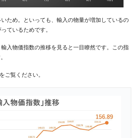
暴落に他人事のような発言。
多いため。といっても、輸入の物量が増加しているの
年2Qの業績「史上最高益」当期純利益は前年同期比13.4倍に。
がっているためです。
危機 ⇒ 10.7兆では損が出るからできない。
月29日(水)もサイドカー・サーキットブレイカーの二段コンボ
・輸入物価指数の推移を見ると一目瞭然です。この指
す。
産業の半分未満しか雇用を生まない
したのは政界の責任だ」
推移をご覧ください。
い結果に。
』純借入金が約8兆。信用格付け「ネガティブ」にダウン
トブレイカーも発動！ 半導体2銘柄の暴落
術の塊！
都道府県とは？