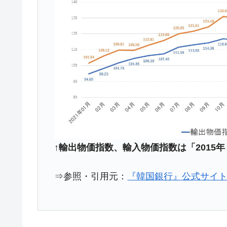
今話題の「楽天ライオンズ」とは？
Fact1
奇跡の毛色「白毛馬」とは？
Fact1
全て勝つといくら？ 競馬GI競走で勝利騎手
Fact1
平成仮面ライダーの意外すぎるモチーフとは
Fact1
発表から2日で大崩壊、鳴かず飛ばずに終わ
Fact1
日本人マスターズ挑戦の歴史。松山以前に最
Fact1
甲子園通算本塁打、最多の清原に次いで多く
Fact1
セレクトセールの高額取引馬が稼いだ金額と
Fact1
↑輸出物価指数、輸入物価指数は「2015年
⇒参照・引用元：
『韓国銀行』公式サイト「