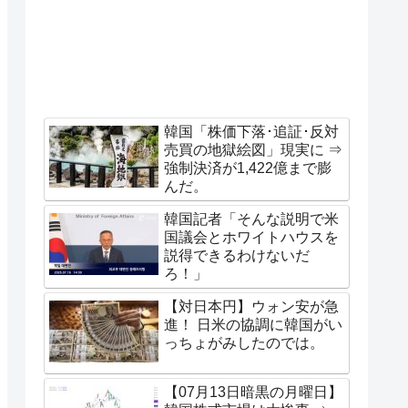
韓国「株価下落･追証･反対
売買の地獄絵図」現実に ⇒
強制決済が1,422億まで膨
んだ。
韓国記者「そんな説明で米
国議会とホワイトハウスを
説得できるわけないだ
ろ！」
【対日本円】ウォン安が急
進！ 日米の協調に韓国がい
っちょがみしたのでは。
【07月13日暗黒の月曜日】