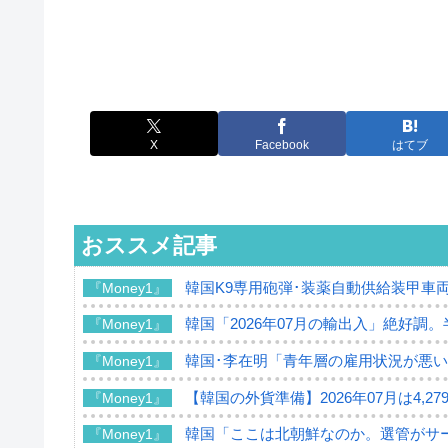
X
Facebook
はてブ
おススメ記事
韓国K9専用砲弾･装薬自動供給装甲車両
『Money1』
韓国「2026年07月の輸出入」絶好調
『Money1』
韓国･李在明「青年層の雇用状況が悪い
『Money1』
【韓国の外貨準備】2026年07月は4,2
『Money1』
韓国「ここは北朝鮮なのか。選管がサ
『Money1』