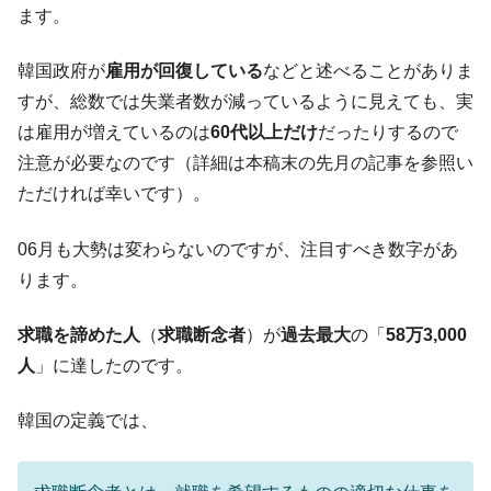
【対日本円】ウォン安が急進！ 日米の協調
『Money1』
ます。
に韓国がいっちょがみしたのでは。
韓国政府が
雇用が回復している
などと述べることがありま
韓国政府『BYD』車への補助金を全廃 ⇒ 実
『Money1』
は韓国で『BYD』車は売れている。6カ月で対前年同期比
すが、総数では失業者数が減っているように見えても、実
1.9倍！
は雇用が増えているのは
60代以上だけ
だったりするので
在韓米国大使スティールが着韓！⇒ さっそ
『Money1』
注意が必要なのです（詳細は本稿末の先月の記事を参照い
く空港に詰めかけ「出て行け！」「極右勢力」のプラカー
ただければ幸いです）。
ドを掲げる「在韓反米勢力」
韓国政府「2035年までに18.4GW規模のAIデ
『Money1』
06月も大勢は変わらないのですが、注目すべき数字があ
ータセンター整備」⇒ だから無理だってば。
ります。
JPモルガン「韓国レバレッジETFの清算は
『Money1』
ほぼ終わった」
求職を諦めた人
（
求職断念者
）が
過去最大
の「
58万3,000
韓国『国民年金公団』株価暴落で200兆蒸
『Money1』
人
」に達したのです。
発。
韓国の定義では、
韓国政府「ニセＫ-ブランドを通報しようキ
『Money1』
ャンペーン」⇒ あの名物教授も登場！
韓国「橋が落ちました」⇒ 耐久性「なさす
『Money1』