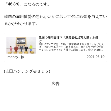
「
46.8％
」になるのです。
韓国「株式市場が賭博場のように変質した
『Money1』
のは政界の責任だ」
韓国の雇用情勢の悪化がいかに若い世代に影響を与えてい
韓国「2026年1Q 資金循環統計」面白い結果
『Money1』
るかが分かります。
に。
韓国化学企業最大手『ロッテケミカル』純
『Money1』
韓国で雇用回復？「就業者61.9万人増」本当
借入金が約8兆。信用格付け「ネガティブ」にダウン
は……
韓国メディアでは「05月に就業者61.9万人増！」などと見
出しに書いてあるかもしれませんが、果たして手放しで喜
韓国株式市場･暗黒の火曜日。サーキットブ
『Money1』
べるでしょうか？という件をご紹介します。全体では確か
に「対前年同期比：61.9万人増」ですが……2021年06月
レイカーも発動！ 半導体2銘柄の暴落
09日、韓国の統計...
money1.jp
2021.06.10
日本の誇る海洋資源調査船『白嶺』は先進技術の
Fact1
塊！
(吉田ハンチング＠ｄｃｐ)
夏の甲子園、優勝校を最も多く輩出している都道
Fact1
府県とは？
広告
今話題の「楽天ライオンズ」とは？
Fact1
奇跡の毛色「白毛馬」とは？
Fact1
全て勝つといくら？ 競馬GI競走で勝利騎手がもら
Fact1