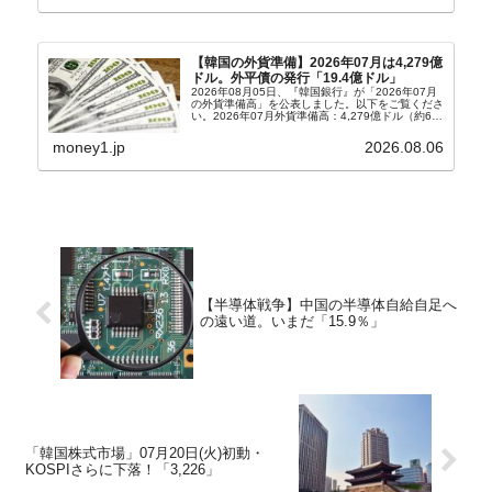
ョン）さん...
【韓国の外貨準備】2026年07月は4,279億
ドル。外平債の発行「19.4億ドル」
2026年08月05日、『韓国銀行』が「2026年07月
の外貨準備高」を公表しました。以下をご覧くださ
い。2026年07月外貨準備高：4,279億ドル（約67
兆4,456億円）※前月比：+6億ドル＜＜内訳＞＞
⇒Securities：3,80...
money1.jp
2026.08.06
【半導体戦争】中国の半導体自給自足へ
の遠い道。いまだ「15.9％」
「韓国株式市場」07月20日(火)初動・
KOSPIさらに下落！「3,226」