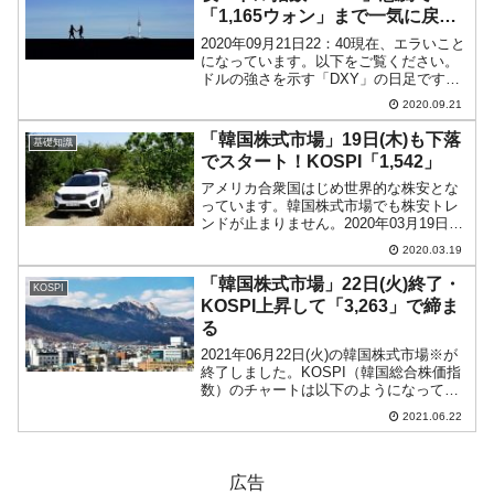
「1,165ウォン」まで一気に戻
す！
2020年09月21日22：40現在、エラいこと
になっています。以下をご覧ください。
ドルの強さを示す「DXY」の日足です
（チャートは『Investing.com』より引
2020.09.21
用：以下同）。ヒゲも出ずドカンとドル
が強まる方向に動いています。このパ
「韓国株式市場」19日(木)も下落
基礎知識
ワ...
でスタート！KOSPI「1,542」
アメリカ合衆国はじめ世界的な株安とな
っています。韓国株式市場でも株安トレ
ンドが止まりません。2020年03月19日
(木)の市場が開きましたが、KOSPI（韓
2020.03.19
国総合株価指数）は以下のとおり10：01
現在下げております（チャートは
「韓国株式市場」22日(火)終了・
KOSPI
『Invest...
KOSPI上昇して「3,263」で締ま
る
2021年06月22日(火)の韓国株式市場※が
終了しました。KOSPI（韓国総合株価指
数）のチャートは以下のようになってい
ます（チャートは『Investing.com』より
2021.06.22
引用：以下同）。上昇して締まりまし
た。わずかながら前日始値より上の「...
広告