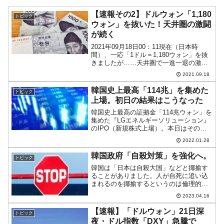
【速報その2】ドルウォン「1,180
トピック
ウォン」を抜いた！天井圏の激闘
が続く
2021年09月18日00：11現在（日本時
間）、一応「1ドル＝1,180ウォン」を抜
きましたが……天井圏で一進一退の激闘
が続いています。以下はドルウォンチャ
2021.09.18
ートの1分足です（チャートは
『Investing.com』より引用）。水色のラ
韓国史上最高「114兆」を集めた
トピック
イン...
上場。初日の結果はこうなった
韓国史上最高の証拠金「114兆ウォン」を
集めた『LGエネルギーソリューション』
のIPO（新規株式上場）。本日はその上
場初日でした。結果はどうなったかとい
2022.01.28
いますと……以下をご覧ください（チャ
ートは『Investing.com』より引用：以下
韓国政府「自殺対策」を強化へ。
トピック
同...
韓国は「日本は自殺大国」などと揶揄す
ることがありました。人が自死に追い込
まれるのを揶揄するというのは倫理的、
道徳的にも良くないことです。日本に対
2023.04.16
してなら行ってもいいということなので
しょうか。日本で起こることは時間を置
【速報】「ドルウォン」21日深
トピック
いて韓国でも起こり、それ...
夜・ドル指数「DXY」急騰で