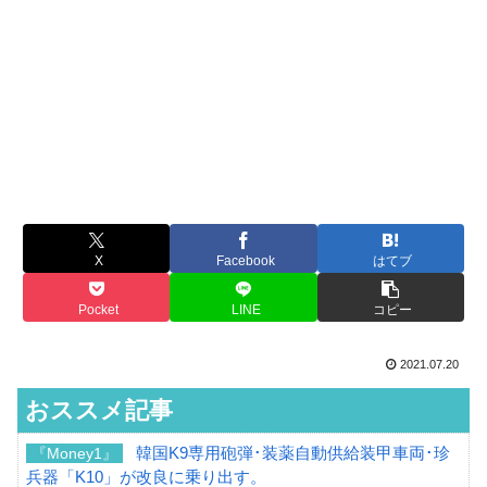
X
Facebook
はてブ
Pocket
LINE
コピー
2021.07.20
おススメ記事
韓国K9専用砲弾･装薬自動供給装甲車両･珍
『Money1』
兵器「K10」が改良に乗り出す。