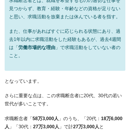
求職断念者とは、就職を希望するものの適切な仕事を
ぎ」では。
見つからず、教育・経験・年齢などの資格が足りない
韓国鉄鋼最大手『POSCO』ズブズブ沈む。
『Money1』
と思い、求職活動を放棄または休んでいる者を指す。
営業利益80.2％も減少
米国下院「韓国の公務員個人をターゲット
『Money1』
また、仕事があればすぐに応じられる状態にあり、過
にぶん殴る法案」提出！⇒ クーパン問題は合衆国企業に対
去1年以内に求職活動をした経験もあるが、過去4週間
する差別。許してはおかぬ
は「
労働市場的な理由
」で求職活動をしていない者の
韓国ボンクラ政策室長･金容範、株価暴落に
『Money1』
こと。
他人事のような発言。
韓国半導体『SKハイニックス』2026年2Qの
『Money1』
業績「史上最高益」当期純利益は前年同期比13.4倍に。
となっています。
韓国･加徳島新国際空港「またも暗礁」の危
『Money1』
機 ⇒ 10.7兆では損が出るからできない。
さらに重要な点は、この求職断念者に20代、30代の若い
【速報】韓国株式市場の暴落・本日07月29
『Money1』
世代が多いことです。
日(水)もサイドカー・サーキットブレイカーの二段コンボ
発動！
求職断念者「
58万3,000人
」のうち、「20代：
18万6,000
IT産業は人を雇用する効果は低い。全産業の
『Money1』
人
」「30代：
27万3,000人
」で計
27万3,000人
と
半分未満しか雇用を生まない