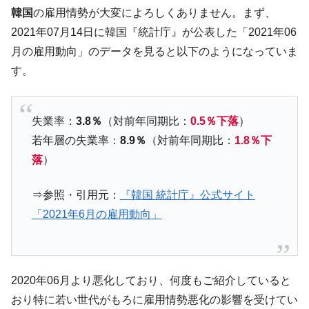
韓国･帰ってきた李在明。李在明を支持しな
韓国
の雇用情勢が大変によろしくありません。まず、
『Money1』
い「50.5％」に上昇
2021年07月14日に韓国『統計庁』が公表した「2021年06
韓国大統領府ボンクラ政策室長が告発され
『Money1』
月の雇用動向」のデータを見ると以下のようになっていま
た ⇒ 国家が行った恐るべき株価操作であり、空前の国政壟
す。
断
韓国･警察職員が「丸刈りになって抗議活
『Money1』
動」
失業率：
3.8％
（対前年同期比：
0.5％下落
）
若年層の失業率：
8.9％
（対前年同期比：
1.8％下
中国だけが鉄鋼輸出を異常増加させる ⇒ 中
『Money1』
国の過剰生産が世界を蝕む。
落
）
韓国製造業「半導体絶好調」のウラで他業
『Money1』
⇒参照・引用元：
『韓国 統計庁』公式サイト
種は全般的「不調」⇒ PSIが示す現況は決して良くない。
「2021年6月の雇用動向」
【米韓激突案件】韓国消費者院が『クーパ
『Money1』
ン』1人当たり賠償10万ウォンを認定 ⇒ 総額3兆7,000億
韓国で猛暑。南東部では干ばつ
『Money1』
韓国型イージス搭載の次世代駆逐艦
『Money1』
2020年06月より悪化しており、何度もご紹介していると
「KDDX」1番艦、2032年竣工と公示
おり特に若い世代がもろに雇用情勢悪化の影響を受けてい