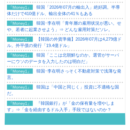
韓国「2026年07月の輸出入」絶好調。半導
『Money1』
体だけで410億ドル、輸出全体の41％もある
韓国･李在明「青年層の雇用状況が悪い。せ
『Money1』
や、若者に起業させよう」⇒ どんな雇用対策だソレ。
【韓国の外貨準備】2026年07月は4,279億ド
『Money1』
ル。外平債の発行「19.4億ドル」
韓国「ここは北朝鮮なのか。選管がサーバ
『Money1』
ーにウソのデータを入力したのは明白だ」
韓国･李在明さっそく不動産対策で浅薄な発
『Money1』
言。
韓国は「中国と同じく」投資に不適格な国
『Money1』
だ。
『韓国銀行』が「金の保有量を増やしま
『Money1』
す」⇒「金を経由するドル入手」手段ではないのか？
韓国･外為取引量「1日当たり1,214.4億ド
『Money1』
ル」まで拡大 ⇒ 海外資金の動きに強く左右される状態