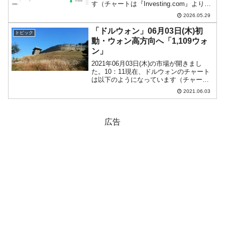
す（チャートは『Investing.com』より引
用）。陽線が伸びました。現在のところ
2026.05.29
「1ドル＝1,505ウォン」近辺の攻防とな
っています。ローソク足1...
「ドルウォン」06月03日(木)初
トピック
動・ウォン高方向へ「1,109ウォ
ン」
2021年06月03日(木)の市場が開きまし
た。10：11現在、ドルウォンのチャート
は以下のようになっています（チャート
は『Investing.com』より引用）。前日の
2021.06.03
ウォン安進行はずいぶん上が削られてし
まいました。本日はウォン高方向へ進...
広告