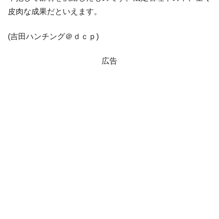
韓国･李在明「青年層の雇用状況が悪い。せ
『Money1』
皮肉な成果だといえます。
や、若者に起業させよう」⇒ どんな雇用対策だソレ。
(吉田ハンチング＠ｄｃｐ)
【韓国の外貨準備】2026年07月は4,279億ド
『Money1』
ル。外平債の発行「19.4億ドル」
広告
韓国「ここは北朝鮮なのか。選管がサーバ
『Money1』
ーにウソのデータを入力したのは明白だ」
韓国･李在明さっそく不動産対策で浅薄な発
『Money1』
言。
韓国は「中国と同じく」投資に不適格な国
『Money1』
だ。
『韓国銀行』が「金の保有量を増やしま
『Money1』
す」⇒「金を経由するドル入手」手段ではないのか？
韓国･外為取引量「1日当たり1,214.4億ド
『Money1』
ル」まで拡大 ⇒ 海外資金の動きに強く左右される状態
韓国･帰ってきた李在明。李在明を支持しな
『Money1』
い「50.5％」に上昇