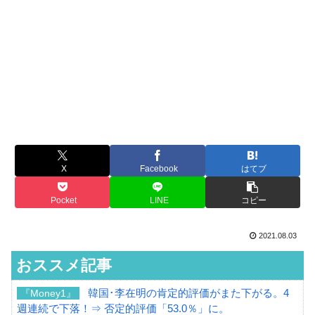
X
Facebook
はてブ
Pocket
LINE
コピー
2021.08.03
おススメ記事
韓国･李在明の肯定的評価がまた下がる。4
『Money1』
週連続で下落！⇒ 否定的評価「53.0％」に。