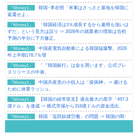
韓国･李在明「米軍はさっさと基地を韓国に
『Money1』
返還せよ」
「韓国経済は3％成長するから雇用も強いは
『Money1』
ずだ」という見方は誤り ⇒ 2026年の就業者の増加は当初
予測の半分に下方修正。
中国産電気自動車による韓国猛爆撃。2026
『Money1』
年上半期178.7％増
「『韓国銀行』は金を買います」公式プレ
『Money1』
スリリースの中身。
中国共産党の小役人は「疫病神」⇒ 避ける
『Money1』
ために休業ラッシュ。
【韓国の経常収支】過去最大の黒字「497.3
『Money1』
億ドル」を達成 ⇒ 株式市場から316億ドルの資金流出。
韓国「塩田奴隷労働」の問題 ⇒ 韓国の闇･
『Money1』
当局は全然アテにならない。これは米国に対するアピール
「韓国軍はたるんでいる」案件 × ２。⇒ 韓
『Money1』