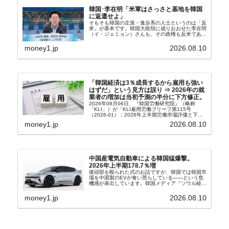
韓国･李在明「米軍はさっさと基地を韓国
に返還せよ」
そもそも韓国の左派・進歩系の人士というのは「反
米」が基本です。韓国大統領に成りおおせた李在明
（イ・ジェミョン）さんも、その政権も反米であ
り、親北・親中国が基本路線。ボンクラの安圭伯
（アン・ギュベク）さんが国防部長（長官）を努め
money1.jp
2026.08.10
ていることもあ...
「韓国経済は3％成長するから雇用も強い
はずだ」という見方は誤り ⇒ 2026年の就
業者の増加は当初予測の半分に下方修正。
2026年08月06日、『韓国労働研究院』（略称
「KLI」）が「KLI雇用労働ブリーフ第115号
（2026-01）：2026年上半期労働市場評価と下半
期労働市場展望」を公表しました。Money1でも何
money1.jp
2026.08.10
度もご紹介していますが、政府が何よりも大...
中国産電気自動車による韓国猛爆撃。
2026年上半期178.7％増
後頭部を殴られた式のお話ですが、韓国では韓国市
場を中国製のEVが食い荒らしている――という危
機感が表出しています。韓国メディア『ソウル経
済』の記事から一部を以下に引きます。記事タイト
ルは「中国EVの大攻勢…東風もプジョーと手を組
money1.jp
2026.08.10
み韓国進出」...