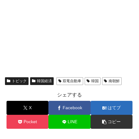
韓国政府『BYD』車への補助金を全廃 ⇒ 実
『Money1』
は韓国で『BYD』車は売れている。6カ月で対前年同期比
1.9倍！
在韓米国大使スティールが着韓！⇒ さっそ
『Money1』
く空港に詰めかけ「出て行け！」「極右勢力」のプラカー
ドを掲げる「在韓反米勢力」
韓国政府「2035年までに18.4GW規模のAIデ
『Money1』
ータセンター整備」⇒ だから無理だってば。
JPモルガン「韓国レバレッジETFの清算は
『Money1』
ほぼ終わった」
トピック
韓国経済
双竜自動車
韓国
南朝鮮
日本の誇る海洋資源調査船『白嶺』は先進技術の
Fact1
塊！
シェアする
夏の甲子園、優勝校を最も多く輩出している都道
Fact1
X
Facebook
はてブ
府県とは？
今話題の「楽天ライオンズ」とは？
Fact1
Pocket
LINE
コピー
奇跡の毛色「白毛馬」とは？
Fact1