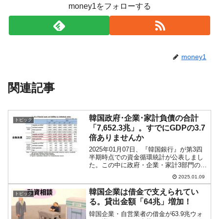
全て勝つといくら？ 競馬GI競走で勝利騎手がもら
Fact1
money1をフォローする
える賞金とは？
平成仮面ライダーの意外すぎるモチーフとは？
Fact1
発表から2日で大崩壊、鳴かず飛ばずに終わりそう
Fact1
なスーパーリーグとは？
money1
日本人マスターズ挑戦の歴史。松山以前に最高位
Fact1
だった選手とは？
関連記事
甲子園通算本塁打、最多の清原に次いで多く打っ
Fact1
ている意外な選手とは？
韓国政府･企業･家計負債の合計
トピック
セレクトセールの高額取引馬が稼いだ金額とは？
Fact1
「7,652.3兆」。すでにGDPの3.7
倍ありませんか
2025年01月07日、『韓国銀行』が第3四
半期時点での資金循環統計が公表しまし
た。この中に政府・企業・家計3部門の負
債残高のデータがあります。以下をご覧
2025.01.09
ください。2024年第3四半期時点政府負
債：1,474.5兆ウォン（+18.5兆ウォン...
韓国企業は借金で支えられてい
トピック
る。貸出金額「64兆」増加！
韓国企業・自営業者の借金が63.9兆ウォ