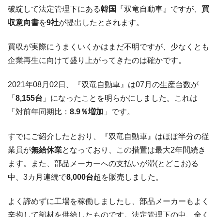
国軍をダメにする最強タッグ「李在明 + 安圭伯」
破綻して法定管理下にある
韓国
『双竜自動車』ですが、
買
韓国メディアが「韓国政府と李在明が吊る
『Money1』
収意向書
を
9社
が提出したとされます。
される可能性もあるのでは」とほのめかす。
韓国07月･物価指数「2.8％」に低下 ⇒ 実は
『Money1』
買収が実際にうまくいくかはまだ不明ですが、少なくとも
コアコアは上がった。
企業再生に向けて盛り上がってきたのは確かです。
韓国･猛暑でソウル市全域「猛暑重大警報」
『Money1』
発令。李在明「猛暑・干ばつ対処状況点検会議」
2021年08月02日、『双竜自動車』は07月の生産台数が
「
8,155台
」になったことを明らかにしました。これは
【日本市場再挑戦中】韓国『現代自動車』
『Money1』
07月販売台数は去年のほぼ半分「71台」しか売れなかっ
「対前年同期比：
8.9％増加
」です。
た。『起亜』は9台だけ
すでにご紹介したとおり、『双竜自動車』はほぼ半分の従
韓国「信用赦免を何回やっても、何回やっ
『Money1』
ても」⇒ 257万人赦免したのに60万人がまた延滞者に転
業員が
無給休業
となっており、この措置は最大2年間続き
落！
ます。また、部品メーカーへの支払いが滞(とどこお)る
韓国K9専用砲弾･装薬自動供給装甲車両･珍
『Money1』
中、3カ月連続で
8,000台
超を販売しました。
兵器「K10」が改良に乗り出す。
韓国「2026年07月の輸出入」絶好調。半導
よく諦めずに工場を稼働しましたし、部品メーカーもよく
『Money1』
体だけで410億ドル、輸出全体の41％もある
辛抱して部材を供給したものです。法定管理下の中、全く