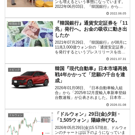
ンも増えるという事態になっています。
2022年06月03日、『韓国銀行』から
「2022年第1四半期預金取扱機関産業別
2022.06.05
貸出金」というデータが公表されたので
すが、これが驚きの結果なのです。⇒参
『韓国銀行』通貨安定証券を「11
韓国経済
照・引用元：...
兆」発行へ。お金の吸収に動き出
したか
2021年07月29日、『韓国銀行』が08月に
11兆3,000億ウォン分の「通貨安定証券」
を発行するというプレスリリースを出し
ました。한국은행은 2021년 8월중 11.3조
2021.07.31
원 수준의 통화안정증권을 발행할 계획韓
国銀行は、2021年0...
韓国『現代自動車』日本市場再挑
トピック
戦4年かかって「悲願の千台を達
成」
2026年01月08日、『日本自動車輸入組
合』から「2025年12月度輸入車新車登録
台数速報」が公表されました。日本市場
再挑戦となった韓国『現代自動車』の動
2026.01.08
向を確認しましょう。『現代自動車』は
日本国内に生産工場を有していませんの
「ドルウォン」29日(金)夕刻・
ドルウォン
で、日本市場...
「1,505ウォン」陽線伸びる。
2026年05月29日(金)15:57現在、ドルウォ
ンのチャートは以下のようになっていま