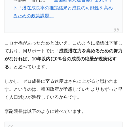
【対日本円】ウォン安が急進！ 日米の協調
『Money1』
ト「潜在成長率の推定結果と成長の可能性を高め
に韓国がいっちょがみしたのでは。
るための政策課題」
韓国政府『BYD』車への補助金を全廃 ⇒ 実
『Money1』
は韓国で『BYD』車は売れている。6カ月で対前年同期比
1.9倍！
コロナ禍があったためとはいえ、このように指標は下落し
在韓米国大使スティールが着韓！⇒ さっそ
『Money1』
く空港に詰めかけ「出て行け！」「極右勢力」のプラカー
ており、同リポートでは「
成長潜在力を高めるための努力
ドを掲げる「在韓反米勢力」
がなければ、10年以内に0％台の成長の絶壁が現実化す
韓国政府「2035年までに18.4GW規模のAIデ
『Money1』
る
」と述べています。
ータセンター整備」⇒ だから無理だってば。
しかし、ゼロ成長に至る速度はさらに上がると思われま
JPモルガン「韓国レバレッジETFの清算は
『Money1』
ほぼ終わった」
す。というのは、韓国政府が予想していたよりもずっと早
く人口減少が進行しているからです。
韓国『国民年金公団』株価暴落で200兆蒸
『Money1』
発。
李副院長は以下のように述べています。
韓国政府「ニセＫ-ブランドを通報しようキ
『Money1』
ャンペーン」⇒ あの名物教授も登場！