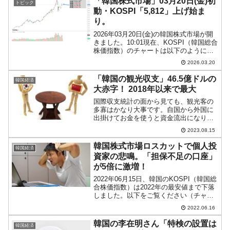
「韓国株式市場」03月20日(金)初
トピック
イル」的な写真が...
動・KOSPI「5,812」上げ始ま
り。
2026年03月20日(金)の韓国株式市場が開
きました。10:01現在、KOSPI（韓国総合
株価指数）のチャートは以下のようにな
っています（チャートは
2026.03.20
『Investing.com』より引用）。一応小さ
くギャップアップして始まりました。
「韓国の観光収支」46.5億ドルの
韓国経済
KOS...
大赤字！ 2018年以来で最大
国際収支統計の面から見ても、観光客の
多寡はかなり大事です。自国から外国に
出掛けてお金を使うと資金流出になりま
すし、外国人が自国に来てお金を使う
2023.08.15
と、資金流入になります。この資金流入
と資金流出の差が収支として表れます。
韓国株式市場ロスカットで個人投
韓国経済
韓国にとっても非常に重要で...
資家の悲鳴。「担保不足の口座」
が5倍に激増！
2022年06月15日、韓国のKOSPI（韓国総
合株価指数）は2022年の最安値まで下落
しました。以下をご覧ください（チャー
トは『Investing.com』より引用）。「コ
2022.06.16
ロナ禍による天底からの上昇」に対して
の下落で、ついに2020年11...
韓国の李在明さん「特検の設置は
韓国経済