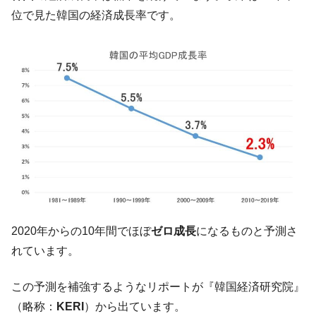
兵器「K10」が改良に乗り出す。
位で見た韓国の経済成長率です。
韓国「2026年07月の輸出入」絶好調。半導
『Money1』
体だけで410億ドル、輸出全体の41％もある
韓国･李在明「青年層の雇用状況が悪い。せ
『Money1』
や、若者に起業させよう」⇒ どんな雇用対策だソレ。
【韓国の外貨準備】2026年07月は4,279億ド
『Money1』
ル。外平債の発行「19.4億ドル」
韓国「ここは北朝鮮なのか。選管がサーバ
『Money1』
ーにウソのデータを入力したのは明白だ」
韓国･李在明さっそく不動産対策で浅薄な発
『Money1』
言。
韓国は「中国と同じく」投資に不適格な国
『Money1』
2020年からの10年間でほぼ
ゼロ成長
になるものと予測さ
だ。
れています。
『韓国銀行』が「金の保有量を増やしま
『Money1』
す」⇒「金を経由するドル入手」手段ではないのか？
この予測を補強するようなリポートが『韓国経済研究院』
韓国･外為取引量「1日当たり1,214.4億ド
『Money1』
（略称：
KERI
）から出ています。
ル」まで拡大 ⇒ 海外資金の動きに強く左右される状態