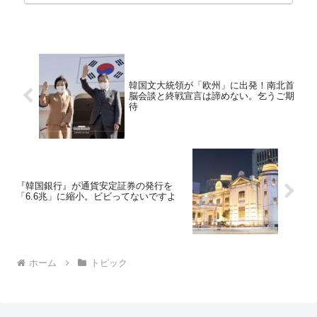
韓国文大統領が「欧州」に出発！南北首
脳会談と終戦宣言は諦めない。乞うご期
待
『韓国銀行』が通貨安定証券の発行を
「6.6兆」に縮小。ビビってないですよ
ホーム
トピック