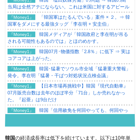
当局は全然アテにならない。これは米国に対するアピール
「韓国軍はたるんでいる」案件 × ２。⇒ 韓
『Money1』
国軍をダメにする最強タッグ「李在明 + 安圭伯」
韓国メディアが「韓国政府と李在明が吊る
『Money1』
される可能性もあるのでは」とほのめかす。
韓国07月･物価指数「2.8％」に低下 ⇒ 実は
『Money1』
コアコアは上がった。
韓国･猛暑でソウル市全域「猛暑重大警報」
『Money1』
発令。李在明「猛暑・干ばつ対処状況点検会議」
【日本市場再挑戦中】韓国『現代自動車』
『Money1』
07月販売台数は去年のほぼ半分「71台」しか売れなかっ
た。『起亜』は9台だけ
韓国「信用赦免を何回やっても、何回やっ
『Money1』
ても」⇒ 257万人赦免したのに60万人がまた延滞者に転
落！
韓国K9専用砲弾･装薬自動供給装甲車両･珍
『Money1』
韓国
の経済成長率は低下を続けています。以下は10年単