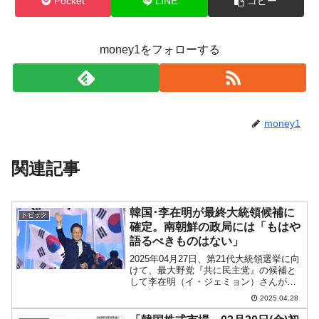
Pocket
LINE
コピー
money1をフォローする
money1
関連記事
韓国･李在明が最終大統領候補に
トピック
確定。南朝鮮の政局には「もはや
語るべきものはない」
2025年04月27日、第21代大統領選挙に向
けて、最大野党『共に民主党』の候補と
して李在明（イ・ジェミョン）さんが選
ばれました。↑韓国京畿道高陽市の国際展
2025.04.28
示場で統一候補に選任された李在明
（イ・ジェミョン）さん。なんだか「ハ