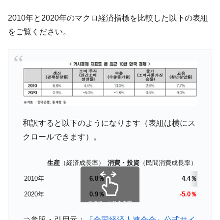
韓国･帰ってきた李在明。李在明を支持しな
『Money1』
2010年と2020年のマクロ経済指標を比較した以下の表組
い「50.5％」に上昇
をご覧ください。
韓国大統領府ボンクラ政策室長が告発され
『Money1』
た ⇒ 国家が行った恐るべき株価操作であり、空前の国政壟
断
韓国･警察職員が「丸刈りになって抗議活
『Money1』
動」
中国だけが鉄鋼輸出を異常増加させる ⇒ 中
『Money1』
国の過剰生産が世界を蝕む。
和訳すると以下のようになります（表組は横にス
韓国製造業「半導体絶好調」のウラで他業
『Money1』
クロールできます）。
種は全般的「不調」⇒ PSIが示す現況は決して良くない。
【米韓激突案件】韓国消費者院が『クーパ
『Money1』
生産
（経済成長率）
消費・投資
（民間消費成長率）
輸出
（
ン』1人当たり賠償10万ウォンを認定 ⇒ 総額3兆7,000億
2010年
6.8％
4.4％
韓国で猛暑。南東部では干ばつ
『Money1』
2020年
0.9％
-5.0％
スクロールできます
韓国型イージス搭載の次世代駆逐艦
『Money1』
「KDDX」1番艦、2032年竣工と公示
⇒参照・引用元：
『全国経済人連合会』公式サイ