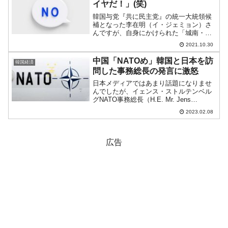
イヤだ！」(笑)
韓国与党『共に民主党』の統一大統領候
補となった李在明（イ・ジェミョン）さ
んですが、自身にかけられた「城南・大
庄洞（テジャンドン）の開発事業」疑惑
2021.10.30
については「自分は一切関係がない」と
突っぱねています。しかし、次々と新証
中国「NATOめ」韓国と日本を訪
韓国経済
言が出ており、決定的な証...
問した事務総長の発言に激怒
日本メディアではあまり話題になりませ
んでしたが、イェンス・ストルテンベル
グNATO事務総長（H.E. Mr. Jens
Stoltenberg, Secretary General of the
2023.02.08
NATO）が日本、韓国を訪問しました。
これに...
広告