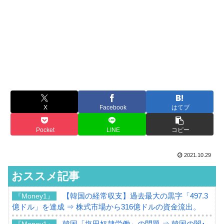
X
Facebook
はてブ
Pocket
LINE
コピー
2021.10.29
おススメ記事
【韓国の経常収支】過去最大の黒字「497.3
『Money1』
億ドル」を達成 ⇒ 株式市場から316億ドルの資金流出。
韓国「塩田奴隷労働」の問題 ⇒ 韓国の闇･
『Money1』