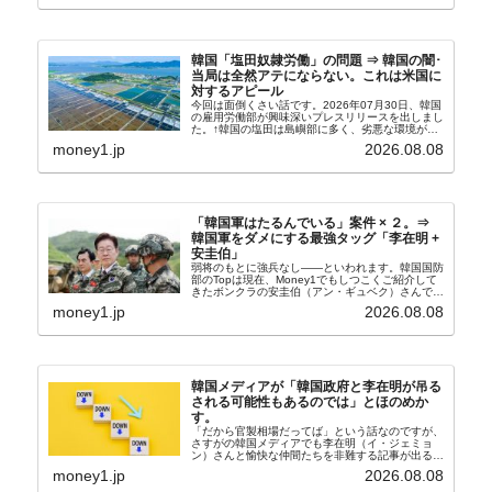
韓国「塩田奴隷労働」の問題 ⇒ 韓国の闇･
当局は全然アテにならない。これは米国に
対するアピール
今回は面倒くさい話です。2026年07月30日、韓国
の雇用労働部が興味深いプレスリリースを出しまし
た。↑韓国の塩田は島嶼部に多く、劣悪な環境が一
般に見られることが少ないため、事件の発覚を妨げ
money1.jp
2026.08.08
たといわれます（後述）。これは、いわゆる「塩田
奴隷...
「韓国軍はたるんでいる」案件 × ２。⇒
韓国軍をダメにする最強タッグ「李在明 +
安圭伯」
弱将のもとに強兵なし――といわれます。韓国国防
部のTopは現在、Money1でもしつこくご紹介して
きたボンクラの安圭伯（アン・ギュベク）さんで
す。↑経済的無知蒙昧な李在明（イ・ジェミョン）
money1.jp
2026.08.08
さんと「韓国初の文官上がり」の国防部長官安圭伯
（アン...
韓国メディアが「韓国政府と李在明が吊る
される可能性もあるのでは」とほのめか
す。
「だから官製相場だってば」という話なのですが、
さすがの韓国メディアでも李在明（イ・ジェミョ
ン）さんと愉快な仲間たちを非難する記事が出るよ
うになっています。もちろん株価の暴落についてで
money1.jp
2026.08.08
『朝鮮日報』に面白い記事が出ています。「東西南
北」というコ...