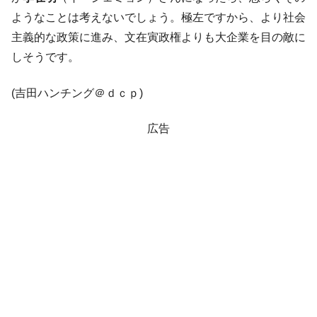
ようなことは考えないでしょう。極左ですから、より社会
平成仮面ライダーの意外すぎるモチーフとは？
Fact1
主義的な政策に進み、文在寅政権よりも大企業を目の敵に
発表から2日で大崩壊、鳴かず飛ばずに終わりそう
Fact1
しそうです。
なスーパーリーグとは？
日本人マスターズ挑戦の歴史。松山以前に最高位
Fact1
(吉田ハンチング＠ｄｃｐ)
だった選手とは？
甲子園通算本塁打、最多の清原に次いで多く打っ
Fact1
広告
ている意外な選手とは？
セレクトセールの高額取引馬が稼いだ金額とは？
Fact1