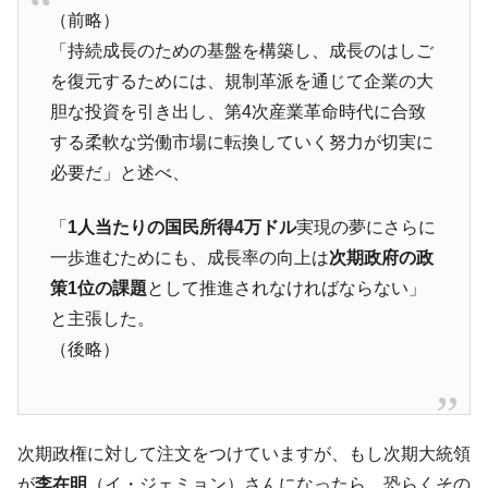
韓国「橋が落ちました」⇒ 耐久性「なさす
『Money1』
（前略）
ぎ」では。
「持続成長のための基盤を構築し、成長のはしご
韓国鉄鋼最大手『POSCO』ズブズブ沈む。
『Money1』
を復元するためには、規制革派を通じて企業の大
営業利益80.2％も減少
胆な投資を​​引き出し、第4次産業革命時代に合致
米国下院「韓国の公務員個人をターゲット
『Money1』
する柔軟な労働市場に転換していく努力が切実に
にぶん殴る法案」提出！⇒ クーパン問題は合衆国企業に対
必要だ」と述べ、
する差別。許してはおかぬ
韓国ボンクラ政策室長･金容範、株価暴落に
『Money1』
「
1人当たりの国民所得4万ドル
実現の夢にさらに
他人事のような発言。
一歩進むためにも、成長率の向上は
次期政府の政
日本の誇る海洋資源調査船『白嶺』は先進技術の
Fact1
策1位の課題
として推進されなければならない」
塊！
と主張した。
夏の甲子園、優勝校を最も多く輩出している都道
Fact1
（後略）
府県とは？
今話題の「楽天ライオンズ」とは？
Fact1
奇跡の毛色「白毛馬」とは？
Fact1
次期政権に対して注文をつけていますが、もし次期大統領
全て勝つといくら？ 競馬GI競走で勝利騎手がもら
Fact1
が
李在明
（イ・ジェミョン）さんになったら、恐らくその
える賞金とは？