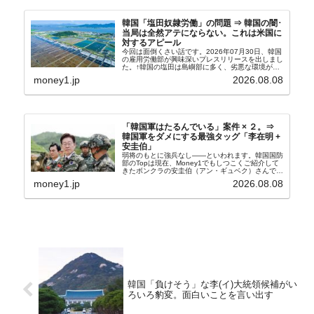
韓国「塩田奴隷労働」の問題 ⇒ 韓国の闇･
当局は全然アテにならない。これは米国に
対するアピール
今回は面倒くさい話です。2026年07月30日、韓国
の雇用労働部が興味深いプレスリリースを出しまし
た。↑韓国の塩田は島嶼部に多く、劣悪な環境が一
般に見られることが少ないため、事件の発覚を妨げ
money1.jp
2026.08.08
たといわれます（後述）。これは、いわゆる「塩田
奴隷...
「韓国軍はたるんでいる」案件 × ２。⇒
韓国軍をダメにする最強タッグ「李在明 +
安圭伯」
弱将のもとに強兵なし――といわれます。韓国国防
部のTopは現在、Money1でもしつこくご紹介して
きたボンクラの安圭伯（アン・ギュベク）さんで
す。↑経済的無知蒙昧な李在明（イ・ジェミョン）
money1.jp
2026.08.08
さんと「韓国初の文官上がり」の国防部長官安圭伯
（アン...
韓国「負けそう」な李(イ)大統領候補がい
ろいろ豹変。面白いことを言い出す