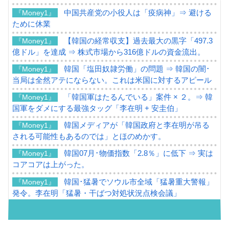
中国共産党の小役人は「疫病神」⇒ 避ける
『Money1』
ために休業
【韓国の経常収支】過去最大の黒字「497.3
『Money1』
億ドル」を達成 ⇒ 株式市場から316億ドルの資金流出。
韓国「塩田奴隷労働」の問題 ⇒ 韓国の闇･
『Money1』
当局は全然アテにならない。これは米国に対するアピール
「韓国軍はたるんでいる」案件 × ２。⇒ 韓
『Money1』
国軍をダメにする最強タッグ「李在明 + 安圭伯」
韓国メディアが「韓国政府と李在明が吊る
『Money1』
される可能性もあるのでは」とほのめかす。
韓国07月･物価指数「2.8％」に低下 ⇒ 実は
『Money1』
コアコアは上がった。
韓国･猛暑でソウル市全域「猛暑重大警報」
『Money1』
発令。李在明「猛暑・干ばつ対処状況点検会議」
【日本市場再挑戦中】韓国『現代自動車』
『Money1』
07月販売台数は去年のほぼ半分「71台」しか売れなかっ