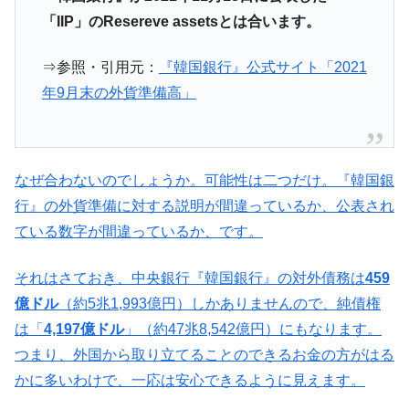
える賞金とは？
「IIP」のResereve assetsとは合います。
平成仮面ライダーの意外すぎるモチーフとは？
Fact1
発表から2日で大崩壊、鳴かず飛ばずに終わりそう
Fact1
⇒参照・引用元：
『韓国銀行』公式サイト「2021
なスーパーリーグとは？
年9月末の外貨準備高」
日本人マスターズ挑戦の歴史。松山以前に最高位
Fact1
だった選手とは？
甲子園通算本塁打、最多の清原に次いで多く打っ
Fact1
なぜ合わないのでしょうか。可能性は二つだけ。『韓国銀
ている意外な選手とは？
行』の外貨準備に対する説明が間違っているか、公表され
セレクトセールの高額取引馬が稼いだ金額とは？
Fact1
ている数字が間違っているか、です。
それはさておき、中央銀行『韓国銀行』の対外債務は
459
億ドル
（約5兆1,993億円）しかありませんので、純債権
は「
4,197億ドル
」（約47兆8,542億円）にもなります。
つまり、外国から取り立てることのできるお金の方がはる
かに多いわけで、一応は安心できるように見えます。