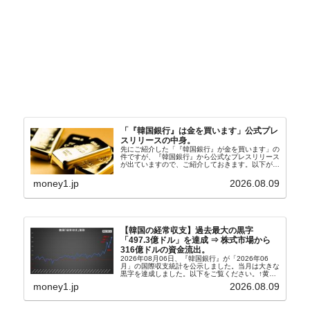
「『韓国銀行』は金を買います」公式プレ
スリリースの中身。
先にご紹介した「『韓国銀行』が金を買います」の
件ですが、『韓国銀行』から公式なプレスリリース
が出ていますので、ご紹介しておきます。以下が全
文和訳です。表題：韓国銀行、国内生産金の買い入
れ協力体制を構築□『韓国銀行』は、国内生産金の
money1.jp
2026.08.09
買い入れに...
【韓国の経常収支】過去最大の黒字
「497.3億ドル」を達成 ⇒ 株式市場から
316億ドルの資金流出。
2026年08月06日、『韓国銀行』が「2026年06
月」の国際収支統計を公示しました。当月は大きな
黒字を達成しました。以下をご覧ください。↑黄色
の傾向ペンでフォーカスしているのが2026年06月
money1.jp
2026.08.09
の経常収支です。2026年06月貿易収支：4...