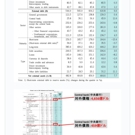
『Money1』
だ。
『韓国銀行』が「金の保有量を増やしま
『Money1』
す」⇒「金を経由するドル入手」手段ではないのか？
韓国･外為取引量「1日当たり1,214.4億ド
『Money1』
ル」まで拡大 ⇒ 海外資金の動きに強く左右される状態
韓国･帰ってきた李在明。李在明を支持しな
『Money1』
い「50.5％」に上昇
韓国大統領府ボンクラ政策室長が告発され
『Money1』
た ⇒ 国家が行った恐るべき株価操作であり、空前の国政壟
断
韓国･警察職員が「丸刈りになって抗議活
『Money1』
動」
中国だけが鉄鋼輸出を異常増加させる ⇒ 中
『Money1』
国の過剰生産が世界を蝕む。
韓国製造業「半導体絶好調」のウラで他業
『Money1』
種は全般的「不調」⇒ PSIが示す現況は決して良くない。