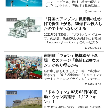
（ユン・ソギョル）政権。読者の皆さま
もご存じのとおり、尹政権は親米路線を
取ります。先にご紹介したとおり、すで
2022.04.12
に朴振（パク・ジン）議員率いる「米韓
政策協議代表団」が地ならしにアメリカ
「韓国のアマゾン」孫正義のおか
トピック
合衆国を訪問。根回しを...
げで株価上がる。30億ドル投入し
たので上がらないと困る
2021年03月30日、『ソフトバンクグルー
プ』の総帥、孫正義CEOが日本にも韓国
『Coupan（クーパン）』のサービスを導
入する可能性がある、と発表しました。
2021.03.31
『LINE』の問題で日本が疑心暗鬼になっ
ているところに、「韓国のAmazon」と...
南朝鮮「ウォン」抵抗線が正念
基礎知識
場 次ステージ「底値1,200ウォ
ン」があり得るから
誠に申し訳ありませんが、昨日の記事の
続きです。2018-2019年の「ドルウォンチ
ャート」とトレンドラインを引いたチャ
ートをご覧ください（チャートは
2019.12.30
『Investing.com』より引用：以下同）。
「レンジ相場①」「レンジ相場②」「ヘ
「ドルウォン」02月03日(水)初
トピック
ッド＆...
動・ウォン高進行「1,112ウォ
ン」！
2021年02月03日(水)00：00現在（日本時