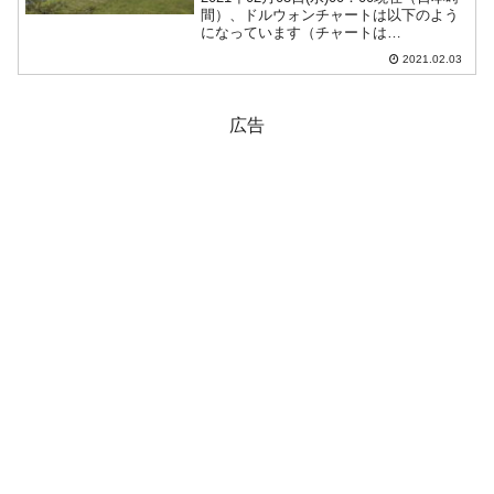
間）、ドルウォンチャートは以下のよう
になっています（チャートは
『Investing.com』より引用：以下同）。
2021.02.03
本日も陰線でウォン高方向へ進行してい
ます。ローソク足1本が1分間の値動きを
示す...
広告