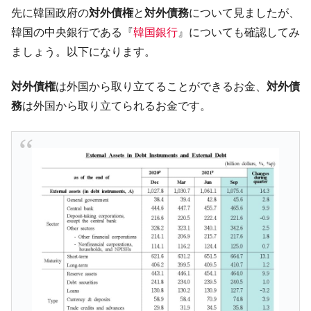
た。『起亜』は9台だけ
先に韓国政府の
対外債権
と
対外債務
について見ましたが、
韓国「信用赦免を何回やっても、何回やっ
『Money1』
韓国の中央銀行である『
韓国銀行
』についても確認してみ
ても」⇒ 257万人赦免したのに60万人がまた延滞者に転
ましょう。以下になります。
落！
韓国K9専用砲弾･装薬自動供給装甲車両･珍
『Money1』
対外債権
は外国から取り立てることができるお金、
対外債
兵器「K10」が改良に乗り出す。
務
は外国から取り立てられるお金です。
韓国「2026年07月の輸出入」絶好調。半導
『Money1』
体だけで410億ドル、輸出全体の41％もある
韓国･李在明「青年層の雇用状況が悪い。せ
『Money1』
や、若者に起業させよう」⇒ どんな雇用対策だソレ。
【韓国の外貨準備】2026年07月は4,279億ド
『Money1』
ル。外平債の発行「19.4億ドル」
韓国「ここは北朝鮮なのか。選管がサーバ
『Money1』
ーにウソのデータを入力したのは明白だ」
韓国･李在明さっそく不動産対策で浅薄な発
『Money1』
言。
韓国は「中国と同じく」投資に不適格な国