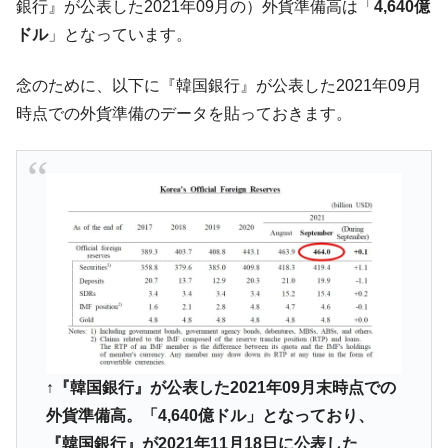
銀行』が公表した2021年09月の）外貨準備高は「
4,640億
韓国『国民年金公団』株価暴落で200兆蒸
『Money1』
ドル
」となっています。
発。
念のために、以下に『韓国銀行』が公表した2021年09月
韓国政府「ニセＫ-ブランドを通報しようキ
『Money1』
ャンペーン」⇒ あの名物教授も登場！
時点での外貨準備のデータを貼っておきます。
韓国「橋が落ちました」⇒ 耐久性「なさす
『Money1』
ぎ」では。
韓国鉄鋼最大手『POSCO』ズブズブ沈む。
『Money1』
営業利益80.2％も減少
日本の誇る海洋資源調査船『白嶺』は先進技術の
Fact1
塊！
夏の甲子園、優勝校を最も多く輩出している都道
Fact1
府県とは？
今話題の「楽天ライオンズ」とは？
Fact1
↑『韓国銀行』が公表した2021年09月末時点での
奇跡の毛色「白毛馬」とは？
Fact1
外貨準備高。「4,640億ドル」となっており、
全て勝つといくら？ 競馬GI競走で勝利騎手がもら
Fact1
『韓国銀行』が2021年11月18日に公表した