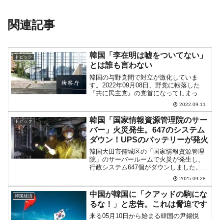
関連記事
韓国「李在明は嘘をついてない」
トピック
とは誰も言わない
韓国の与野党間で対立が激化していま
す。2022年09月08日、野党に転落した
『共に民主党』の党首になってしまった
李在明（イ・ジェミョン）国会議員が検
2022.09.11
察に起訴されました。大統領選挙期間に
虚偽の事実を述べたという疑いで――で
韓国「国家情報資源管理院のサー
トピック
す。疑いも何も、李在...
バー」火災発生。647のシステム
ダウン！UPSのバッテリーが発火
韓国大田市儒城区の「国家情報資源管理
院」のサーバールームで火災が発生し、
行政システム647個がダウンしました。こ
のうち火災の被害を直接受けたのは96
2025.09.28
個。火事の影響がサーバーの温度などを
最適に管理するためのシステムに及ぶこ
中国が韓国に「クアッドの駒にな
韓国経済
とを懸念し、電源をシ...
るな！」と忠告。これは脅迫です
来る05月10日から始まる韓国の尹錫悦