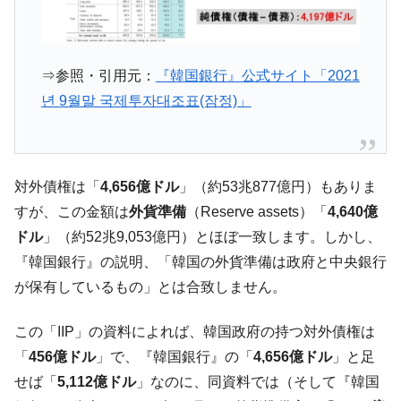
【米韓激突案件】韓国消費者院が『クーパ
『Money1』
ン』1人当たり賠償10万ウォンを認定 ⇒ 総額3兆7,000億
韓国で猛暑。南東部では干ばつ
『Money1』
⇒参照・引用元：
『韓国銀行』公式サイト「2021
韓国型イージス搭載の次世代駆逐艦
『Money1』
년 9월말 국제투자대조표(잠정)」
「KDDX」1番艦、2032年竣工と公示
【対日本円】ウォン安が急進！ 日米の協調
『Money1』
に韓国がいっちょがみしたのでは。
対外債権は「
4,656億ドル
」（約53兆877億円）もありま
韓国政府『BYD』車への補助金を全廃 ⇒ 実
『Money1』
は韓国で『BYD』車は売れている。6カ月で対前年同期比
すが、この金額は
外貨準備
（Reserve assets）「
4,640億
1.9倍！
ドル
」（約52兆9,053億円）とほぼ一致します。しかし、
在韓米国大使スティールが着韓！⇒ さっそ
『韓国銀行』の説明、「韓国の外貨準備は政府と中央銀行
『Money1』
く空港に詰めかけ「出て行け！」「極右勢力」のプラカー
が保有しているもの」とは合致しません。
ドを掲げる「在韓反米勢力」
韓国政府「2035年までに18.4GW規模のAIデ
『Money1』
この「IIP」の資料によれば、韓国政府の持つ対外債権は
ータセンター整備」⇒ だから無理だってば。
「
456億ドル
」で、『韓国銀行』の「
4,656億ドル
」と足
JPモルガン「韓国レバレッジETFの清算は
『Money1』
せば「
5,112億ドル
」なのに、同資料では（そして『韓国
ほぼ終わった」