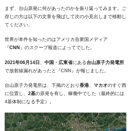
中国だけが鉄鋼輸出を異常増加させる ⇒ 中
『Money1』
まず、台山原発に何があったのかを振り返ってみます。ご
国の過剰生産が世界を蝕む。
存じの方は以下の文章を飛ばして次の小見出しまで移動し
韓国製造業「半導体絶好調」のウラで他業
『Money1』
てください。
種は全般的「不調」⇒ PSIが示す現況は決して良くない。
【米韓激突案件】韓国消費者院が『クーパ
『Money1』
世界が本件を知ったのはアメリカ合衆国メディア
ン』1人当たり賠償10万ウォンを認定 ⇒ 総額3兆7,000億
『
CNN
』のスクープ報道によってでした。
韓国で猛暑。南東部では干ばつ
『Money1』
2021年06月14日
、
中国・広東省
にある
台山原子力発電所
韓国型イージス搭載の次世代駆逐艦
『Money1』
で放射線漏れがあったと『CNN』が報じました。
「KDDX」1番艦、2032年竣工と公示
【対日本円】ウォン安が急進！ 日米の協調
『Money1』
台山原子力発電所は、下掲のとおり
香港
、
マカオ
のすぐ西
に韓国がいっちょがみしたのでは。
に位置し、
2基
の原発を有し、稼働中でした（最終的には
韓国政府『BYD』車への補助金を全廃 ⇒ 実
『Money1』
4基体制になる予定）。
は韓国で『BYD』車は売れている。6カ月で対前年同期比
1.9倍！
在韓米国大使スティールが着韓！⇒ さっそ
『Money1』
く空港に詰めかけ「出て行け！」「極右勢力」のプラカー