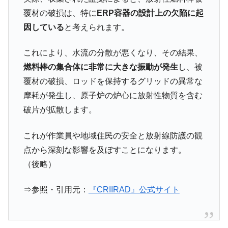
覆材の破損は、特に
ERP容器の設計上の欠陥に起
因している
と考えられます。
これにより、水流の分散が悪くなり、その結果、
燃料棒の集合体に非常に大きな振動が発生
し、被
覆材の破損、ロッドを保持するグリッドの異常な
摩耗が発生し、原子炉の炉心に放射性物質を含む
破片が拡散します。
これが作業員や地域住民の安全と放射線防護の観
点から深刻な影響を及ぼすことになります。
（後略）
⇒参照・引用元：
『CRIIRAD』公式サイト