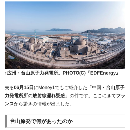
韓国「ここは北朝鮮なのか。選管がサーバ
『Money1』
ーにウソのデータを入力したのは明白だ」
韓国･李在明さっそく不動産対策で浅薄な発
『Money1』
言。
韓国は「中国と同じく」投資に不適格な国
『Money1』
だ。
『韓国銀行』が「金の保有量を増やしま
『Money1』
す」⇒「金を経由するドル入手」手段ではないのか？
韓国･外為取引量「1日当たり1,214.4億ド
『Money1』
ル」まで拡大 ⇒ 海外資金の動きに強く左右される状態
↑広州・台山原子力発電所。PHOTO(C)『EDFEnergy』
韓国･帰ってきた李在明。李在明を支持しな
『Money1』
去る
06月15日
にMoney1でもご紹介した「中国・
台山原子
い「50.5％」に上昇
力発電所所
の
放射線漏れ疑惑
」の件です。ここにきて
フラ
韓国大統領府ボンクラ政策室長が告発され
『Money1』
ンス
から驚きの情報が出ました。
た ⇒ 国家が行った恐るべき株価操作であり、空前の国政壟
断
韓国･警察職員が「丸刈りになって抗議活
『Money1』
台山原発で何があったのか
動」