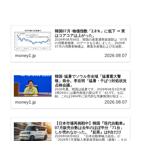
韓国07月･物価指数「2.8％」に低下 ⇒ 実
はコアコアは上がった。
2026年08月04日、韓国の産業通商資源部は「07月
の消費者物価」のデータを公表しました。2026年
07月の消費者物価は、農畜水産物および石油類の
上昇率が鈍化したことなどにより、前年同月比
2.8％上昇（06月は3.2％）となり、上昇率は前...
money1.jp
2026.08.07
韓国･猛暑でソウル市全域「猛暑重大警
報」発令。李在明「猛暑・干ばつ対処状況
点検会議」
2026年夏。韓国は猛暑です。2026年08月2日午後
1時26分には慶尚南道の梁山市で「42.5℃」を記
録。これは1904年に近代的な気象観測が始まって
以来の韓国史上最高気温です。08月04日には、ソ
money1.jp
2026.08.07
ウル市全域への「猛暑重大警報」が発令され...
【日本市場再挑戦中】韓国『現代自動車』
07月販売台数は去年のほぼ半分「71台」
しか売れなかった。『起亜』は9台だけ
2026年08月06日、『日本自動車輸入組合』が
「2026年7月度輸入車新規登録台数（速報）」を公