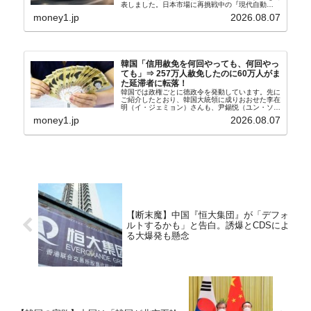
表しました。日本市場に再挑戦中の『現代自動
車』、また日本市場を攻略したい『BYD』の販売
money1.jp
2026.08.07
台数はこの中に捉えられているはずです。先月から
は韓国の...
韓国「信用赦免を何回やっても、何回やっ
ても」⇒ 257万人赦免したのに60万人がま
た延滞者に転落！
韓国では政権ごとに徳政令を発動しています。先に
ご紹介したとおり、韓国大統領に成りおおせた李在
明（イ・ジェミョン）さんも、尹錫悦（ユン・ソギ
ョル）前政権が行った――「新出発基金」をバッド
money1.jp
2026.08.07
バンクにして不良債権の買い取りを行い、分割償還
や元利減免...
【断末魔】中国『恒大集団』が「デフォ
ルトするかも」と告白。誘爆とCDSによ
る大爆発も懸念