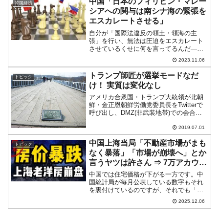
中国「日本のフィリピン・マレー
韓国経済
事を出しまし...
シアへの関与は南シナ海の緊張を
エスカレートさせる」
自分が「国際法違反の領土・領海の主
張」を行い、無法は圧迫をエスカレート
させているくせに何を言ってるんだ――
という話です。中国共産党の英語版御用
2023.11.06
新聞『Global Times』は、日本・岸田文
雄首相のフィリピン・マレーシア訪問
トランプ師匠が選挙モードなだ
トピック
（安全保障上の協...
け！ 実質は変化なし
アメリカ合衆国・トランプ大統領が北朝
鮮・金正恩朝鮮労働党委員長をTwitterで
呼び出し、DMZ(非武装地帯)での会合が
実現しました。金正恩氏が「Twitterを見
て驚いた」としているので、世界中で
2019.07.01
「見てたんかい！」という突っ込みなさ
中国上海当局「不動産市場がまも
れたこ...
トピック
なく暴落」「市場が崩壊へ」とか
言うヤツは許さん ⇒ 7万アカウン
トをバン。
中国では住宅価格が下がる一方です。中
国統計局が毎月公表している数字もそれ
を裏付けているのですが、それでも「底
なし沼」状態であることを国民が発信す
2025.12.06
るのは許さん――当局が取り締まりうに
乗り出しています。中国一の商都・上海