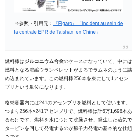
⇒参照・引用元：
『Figaro』「Incident au sein de
la centrale EPR de Taishan, en Chine」
燃料棒は
ジルコニウム合金
のケースになっていて、中には
燃料となる濃縮ウランペレットがまるでラムネのように詰
め込まれています。この燃料棒256本を束にして1アセン
ブリという単位になります。
格納容器内には241のアセンブリを燃料として使います。
つまり256本×241アセンブリで、燃料棒は計6万1,696本あ
るわけです。燃料を水につけて沸騰させ、発生した蒸気で
タービンを回して発電するのが原子力発電の基本的な仕組
みです。