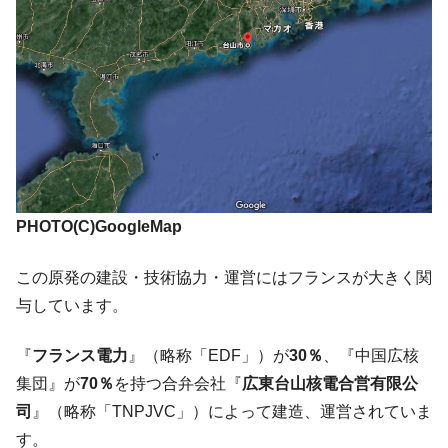
ドを掲げる「在韓反米勢力」
韓国政府「2035年までに18.4GW規模のAIデ
『Money1』
ータセンター整備」⇒ だから無理だってば。
JPモルガン「韓国レバレッジETFの清算は
『Money1』
ほぼ終わった」
韓国『国民年金公団』株価暴落で200兆蒸
『Money1』
発。
韓国政府「ニセＫ-ブランドを通報しようキ
『Money1』
ャンペーン」⇒ あの名物教授も登場！
PHOTO(C)GoogleMap
韓国「橋が落ちました」⇒ 耐久性「なさす
『Money1』
この原発の建設・技術協力・運営にはフランスが大きく関
ぎ」では。
与しています。
韓国鉄鋼最大手『POSCO』ズブズブ沈む。
『Money1』
営業利益80.2％も減少
『
フランス電力
』（略称「EDF」）が
30％
、『中国広核
米国下院「韓国の公務員個人をターゲット
『Money1』
集団』が
70％
を持つ合弁会社『
広東台山核電合営有限公
にぶん殴る法案」提出！⇒ クーパン問題は合衆国企業に対
司
』（略称「TNPJVC」）によって建造、運営されていま
する差別。許してはおかぬ
す。
韓国ボンクラ政策室長･金容範、株価暴落に
『Money1』