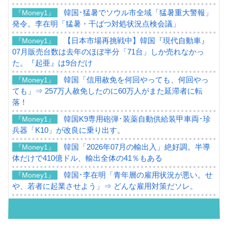
韓国･猛暑でソウル市全域「猛暑重大警報」
『Money1』
発令。李在明「猛暑・干ばつ対処状況点検会議」
【日本市場再挑戦中】韓国『現代自動車』
『Money1』
07月販売台数は去年のほぼ半分「71台」しか売れなかっ
た。『起亜』は9台だけ
韓国「信用赦免を何回やっても、何回やっ
『Money1』
ても」⇒ 257万人赦免したのに60万人がまた延滞者に転
落！
韓国K9専用砲弾･装薬自動供給装甲車両･珍
『Money1』
兵器「K10」が改良に乗り出す。
韓国「2026年07月の輸出入」絶好調。半導
『Money1』
体だけで410億ドル、輸出全体の41％もある
韓国･李在明「青年層の雇用状況が悪い。せ
『Money1』
や、若者に起業させよう」⇒ どんな雇用対策だソレ。
【韓国の外貨準備】2026年07月は4,279億ド
『Money1』
ル。外平債の発行「19.4億ドル」