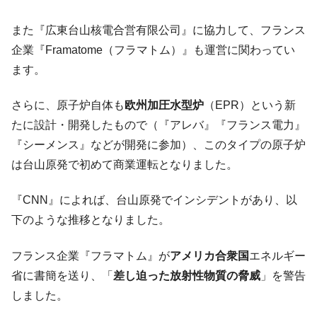
他人事のような発言。
また『広東台山核電合営有限公司』に協力して、フランス
韓国半導体『SKハイニックス』2026年2Qの
『Money1』
企業『Framatome（フラマトム）』も運営に関わってい
業績「史上最高益」当期純利益は前年同期比13.4倍に。
ます。
韓国･加徳島新国際空港「またも暗礁」の危
『Money1』
機 ⇒ 10.7兆では損が出るからできない。
さらに、原子炉自体も
欧州加圧水型炉
（EPR）という新
【速報】韓国株式市場の暴落・本日07月29
『Money1』
たに設計・開発したもので（『アレバ』『フランス電力』
日(水)もサイドカー・サーキットブレイカーの二段コンボ
『シーメンス』などが開発に参加）、このタイプの原子炉
発動！
は台山原発で初めて商業運転となりました。
IT産業は人を雇用する効果は低い。全産業の
『Money1』
半分未満しか雇用を生まない
『CNN』によれば、台山原発でインシデントがあり、以
日本の誇る海洋資源調査船『白嶺』は先進技術の
Fact1
下のような推移となりました。
塊！
夏の甲子園、優勝校を最も多く輩出している都道
Fact1
フランス企業『フラマトム』が
アメリカ合衆国
エネルギー
府県とは？
省に書簡を送り、「
差し迫った放射性物質の脅威
」を警告
今話題の「楽天ライオンズ」とは？
Fact1
しました。
奇跡の毛色「白毛馬」とは？
Fact1