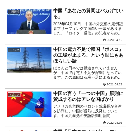
中国「あなたの質問はバカげてい
中国経済
る」
2023年04月10日、中国の外交部の定例記
者ブリーフィングで面白い一幕がありま
した。『ロイター通信』の記者からの質
問に汪文斌報道官が以下のように答えて
2023.04.12
います。『ロイター通信』記者：中国は
世界平和のための勢力としての地位を確
中国の電力不足で韓国『ポスコ』
トピック
立したいと考えて...
の工場が止まる、という世にもあ
ほらしい話
ほとんど日本では報道されていません
が、中国では電力不足が深刻になってい
ます。この原因は石炭不足によるもの
で、火力発電所が操業難に追い込まれて
2021.09.28
いるのです。まず、中国の電力不足、電
力網の危機的状況を紹介した中国語メデ
中国の言う「一つの中国」原則に
トピック
ィア『阿波罗新闻』の記事から...
賛成するのはアレな国ばかり
アメリカ合衆国のペロシ下院議長が台湾
を訪問し、中国が猛烈に反発していま
す。中国共産党の英語版御用新聞
『Global Times』も中国共産党を援護す
2022.08.05
べく「ペロシがー」な記事を乱造してい
るのですが、2022年08月03日に面白い記