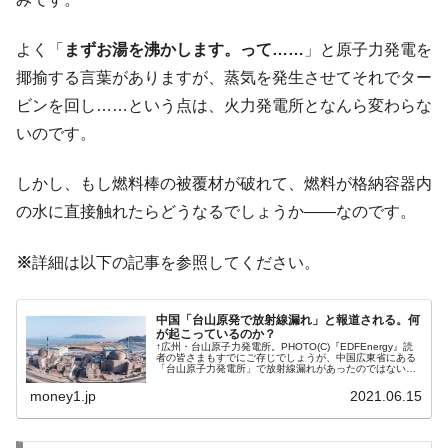
よく「
まずお湯を沸かします。って……
」と原子力発電を
揶揄する言葉がありますが、蒸気を発生させてそれでター
ビンを回し……という点は、火力発電所となんら変わらな
いのです。
しかし、もし燃料棒の被覆材が破れて、燃料が格納容器内
の水に直接触れたらどうなるでしょうか――なのです。
※
詳細は以下の記事を参照してください。
中国「台山原発で放射線漏れ」と報道される。何
が起こっているのか？
↑広州・台山原子力発電所。PHOTO(C)『EDFEnergy』読
者の皆さまもすでにご存じでしょうが、中国広東省にある
「台山原子力発電所」で放射線漏れがあったのではない
か、とCNNが報じ、注目されています。場所は香港・マカ
オのすぐ隣りまず場...
money1.jp
2021.06.15