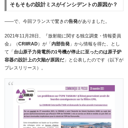
そもそもの設計ミスがインシデントの原因か？
――で、今回フランスで驚きの
告発
がありました。
2021年11月28日、『放射能に関する独立調査・情報委員
会』（
CRIIRAD
）が「
内部告発
」から情報を得た、とし
て「
台山原子力発電所の1号機が停止に至ったのは原子炉
容器の設計上の欠陥が原因だ
」と公表したのです（以下が
プレスリリース）。