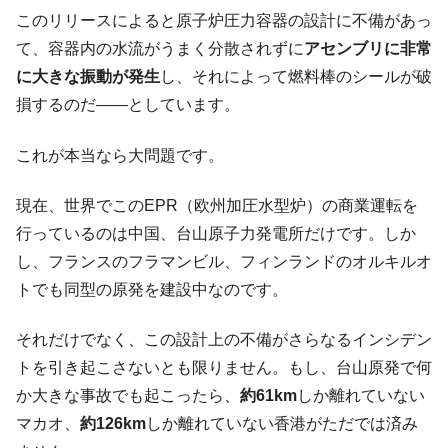
このリリースによると原子炉圧力容器の設計に不備があっ
て、容器内の水流がうまく分散されずに
アセンブリに非常
に大きな振動が発生
し、それによって燃料棒のシールが破
損するのだ――としています。
これが本当なら大問題です。
現在、世界でこのEPR（欧州加圧水型炉）の商業運転を
行っているのは中国、台山原子力発電所だけです。しか
し、フランスのフラマンビル、フィンランドのオルキルオ
トでも同型の原発を建設中なのです。
それだけでなく、この設計上の不備がさらなるインシデン
トを引き起こさないとも限りません。もし、台山原発で何
か大きな事故でも起こったら、
約61km
しか離れていない
マカオ、
約126km
しか離れていない香港がただでは済み