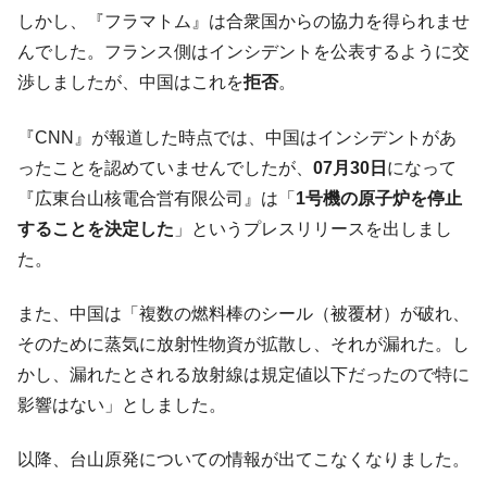
しかし、『フラマトム』は合衆国からの協力を得られませ
全て勝つといくら？ 競馬GI競走で勝利騎手がもら
Fact1
える賞金とは？
んでした。フランス側はインシデントを公表するように交
渉しましたが、中国はこれを
拒否
。
平成仮面ライダーの意外すぎるモチーフとは？
Fact1
発表から2日で大崩壊、鳴かず飛ばずに終わりそう
Fact1
『CNN』が報道した時点では、中国はインシデントがあ
なスーパーリーグとは？
ったことを認めていませんでしたが、
07月30日
になって
日本人マスターズ挑戦の歴史。松山以前に最高位
Fact1
『広東台山核電合営有限公司』は「
1号機の原子炉を停止
だった選手とは？
することを決定した
」というプレスリリースを出しまし
甲子園通算本塁打、最多の清原に次いで多く打っ
Fact1
た。
ている意外な選手とは？
セレクトセールの高額取引馬が稼いだ金額とは？
Fact1
また、中国は「複数の燃料棒のシール（被覆材）が破れ、
そのために蒸気に放射性物資が拡散し、それが漏れた。し
かし、漏れたとされる放射線は規定値以下だったので特に
影響はない」としました。
以降、台山原発についての情報が出てこなくなりました。