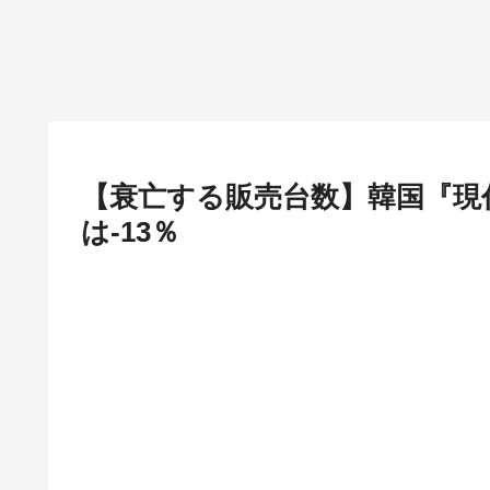
【衰亡する販売台数】韓国『現代
は-13％