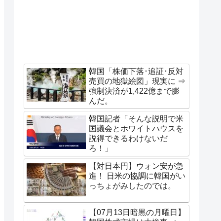
韓国「株価下落･追証･反対
売買の地獄絵図」現実に ⇒
強制決済が1,422億まで膨
んだ。
韓国記者「そんな説明で米
国議会とホワイトハウスを
説得できるわけないだ
ろ！」
【対日本円】ウォン安が急
進！ 日米の協調に韓国がい
っちょがみしたのでは。
【07月13日暗黒の月曜日】