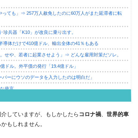
っても」⇒ 257万人赦免したのに60万人がまた延滞者に転
･珍兵器「K10」が改良に乗り出す。
。半導体だけで410億ドル、輸出全体の41％もある
。せや、若者に起業させよう」⇒ どんな雇用対策だソレ。
79億ドル。外平債の発行「19.4億ドル」
ーバーにウソのデータを入力したのは明白だ」
薄な発言。
な国だ。
ます」⇒「金を経由するドル入手」手段ではないのか？
紹介していますが、もしかしたら
コロナ禍
、
世界的車
4億ドル」まで拡大 ⇒ 海外資金の動きに強く左右される状態
るかもしれません。
ない「50.5％」に上昇