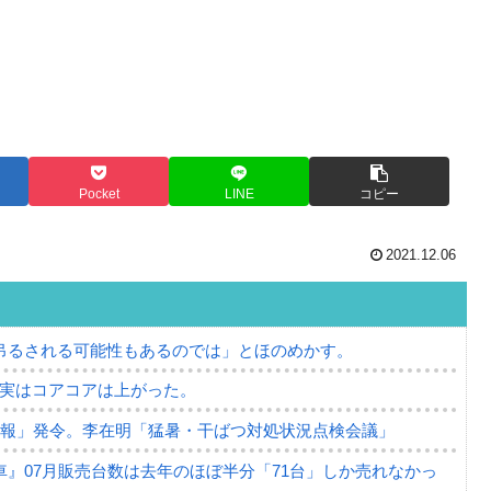
Pocket
LINE
コピー
2021.12.06
吊るされる可能性もあるのでは」とほのめかす。
⇒ 実はコアコアは上がった。
警報」発令。李在明「猛暑・干ばつ対処状況点検会議」
』07月販売台数は去年のほぼ半分「71台」しか売れなかっ