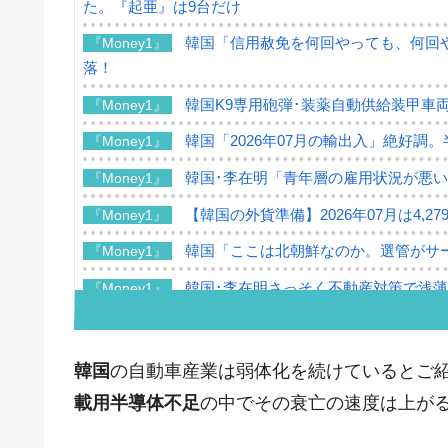
た。『起亜』は9台だけ
韓国「信用赦免を何回やっても、何回や
『Money1』
落！
韓国K9専用砲弾･装薬自動供給装甲車両
『Money1』
韓国「2026年07月の輸出入」絶好調
『Money1』
韓国･李在明「青年層の雇用状況が悪い
『Money1』
【韓国の外貨準備】2026年07月は4,2
『Money1』
韓国「ここは北朝鮮なのか。選管がサ
『Money1』
韓国･李在明さっそく不動産対策で浅
『Money1』
韓国は「中国と同じく」投資に不適格
『Money1』
『韓国銀行』が「金の保有量を増やし
『Money1』
韓国
の自動車産業は弱体化を続けているとご
韓国･外為取引量「1日当たり1,214.
『Money1』
載用半導体不足
の中でその衰亡の速度は上が
韓国･帰ってきた李在明。李在明を支持し
『Money1』