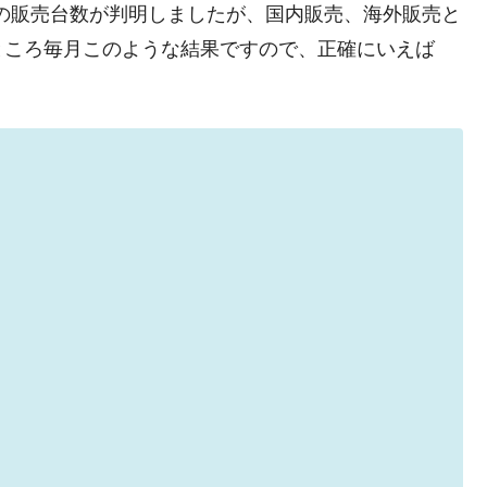
』の販売台数が判明しましたが、国内販売、海外販売と
れた ⇒ 国家が行った恐るべき株価操作であり、空前の国政
ところ毎月このような結果ですので、正確にいえば
議活動」
⇒ 中国の過剰生産が世界を蝕む。
業種は全般的「不調」⇒ PSIが示す現況は決して良くない。
ン』1人当たり賠償10万ウォンを認定 ⇒ 総額3兆7,000億
DX」1番艦、2032年竣工と公示
の協調に韓国がいっちょがみしたのでは。
⇒ 実は韓国で『BYD』車は売れている。6カ月で対前年同期比
さっそく空港に詰めかけ「出て行け！」「極右勢力」のプラカー