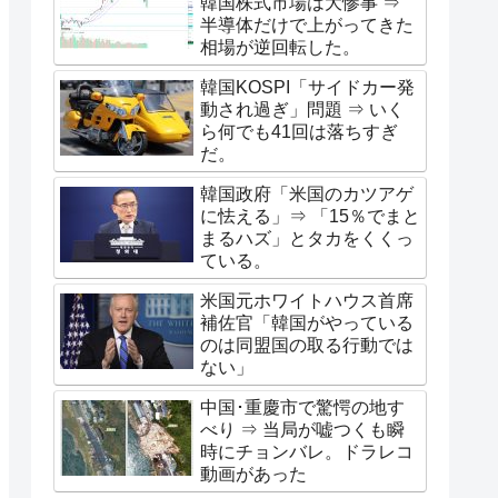
韓国株式市場は大惨事 ⇒
半導体だけで上がってきた
相場が逆回転した。
韓国KOSPI「サイドカー発
動され過ぎ」問題 ⇒ いく
ら何でも41回は落ちすぎ
だ。
韓国政府「米国のカツアゲ
に怯える」⇒ 「15％でまと
まるハズ」とタカをくくっ
ている。
米国元ホワイトハウス首席
補佐官「韓国がやっている
のは同盟国の取る行動では
ない」
中国･重慶市で驚愕の地す
べり ⇒ 当局が嘘つくも瞬
時にチョンバレ。ドラレコ
動画があった