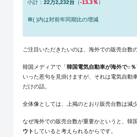
小計：
22万2,232台
（
-13.3％
）
韓国政府「2035年までに18.4GW規
『Money1』
JPモルガン「韓国レバレッジETFの
『Money1』
※
( )内は対前年同期比の増減
韓国『国民年金公団』株価暴落で200
『Money1』
韓国政府「ニセＫ-ブランドを通報しよ
『Money1』
ご注目いただきたいのは、海外での販売台数
韓国「橋が落ちました」⇒ 耐久性「な
『Money1』
韓国鉄鋼最大手『POSCO』ズブズブ沈
『Money1』
韓国メディアで「
韓国電気自動車が海外で○％
米国下院「韓国の公務員個人をターゲ
『Money1』
いった惹句を見掛けますが、それは電気自動車
する差別。許してはおかぬ
だけの話。
韓国ボンクラ政策室長･金容範、株価
『Money1』
韓国半導体『SKハイニックス』2026
『Money1』
全体像としては、上掲のとおり販売台数は減
韓国･加徳島新国際空港「またも暗礁」の
『Money1』
なぜ海外での販売台数が重要かというと、韓
【速報】韓国株式市場の暴落・本日07
『Money1』
ウト
していると考えられるからです。
発動！