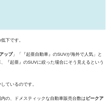
模のAIデータセンター整備」⇒ だから無理だってば。
清算はほぼ終わった」
兆蒸発。
うキャンペーン」⇒ あの名物教授も登場！
の低下です。
さすぎ」では。
む。営業利益80.2％も減少
アップ
」「『起亜自動車』のSUVが海外で人気」と
ットにぶん殴る法案」提出！⇒ クーパン問題は合衆国企業に対
、『起亜』のSUVに絞った場合にそう見えるという
暴落に他人事のような発言。
年2Qの業績「史上最高益」当期純利益は前年同期比13.4倍に。
少しているのです。
危機 ⇒ 10.7兆では損が出るからできない。
国内の、ドメスティックな自動車販売台数は
ピークア
月29日(水)もサイドカー・サーキットブレイカーの二段コンボ