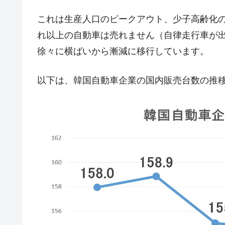
日本の誇る海洋資源調査船『白嶺』は先進技
Fact1
これは生産人口のピークアウト、少子高齢化
夏の甲子園、優勝校を最も多く輩出している
Fact1
れ以上の自動車は売れません（自律走行車が
今話題の「楽天ライオンズ」とは？
Fact1
徐々に横ばいから漸減に移行しています。
奇跡の毛色「白毛馬」とは？
Fact1
以下は、韓国自動車企業の国内販売台数の推
全て勝つといくら？ 競馬GI競走で勝利騎手
Fact1
平成仮面ライダーの意外すぎるモチーフとは
Fact1
発表から2日で大崩壊、鳴かず飛ばずに終わ
Fact1
日本人マスターズ挑戦の歴史。松山以前に最
Fact1
甲子園通算本塁打、最多の清原に次いで多く
Fact1
セレクトセールの高額取引馬が稼いだ金額と
Fact1