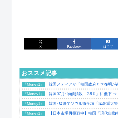
X
Facebook
はてブ
おススメ記事
韓国メディアが「韓国政府と李在明が
『Money1』
韓国07月･物価指数「2.8％」に低下 
『Money1』
韓国･猛暑でソウル市全域「猛暑重大
『Money1』
【日本市場再挑戦中】韓国『現代自動車
『Money1』