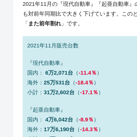
2021年11月の『現代自動車』『起亜自動車
韓国大統領府ボンクラ政策室長が告発さ
『Money1』
も対前年同期比で大きく下げています。この
壟断
「
また前年割れ
」です。
韓国･警察職員が「丸刈りになって抗
『Money1』
中国だけが鉄鋼輸出を異常増加させる 
『Money1』
2021年11月販売台数
韓国製造業「半導体絶好調」のウラで他
『Money1』
【米韓激突案件】韓国消費者院が『クーパ
『Money1』
『現代自動車』
韓国で猛暑。南東部では干ばつ
『Money1』
国内：
6万2,071台
（
-11.4％
）
韓国型イージス搭載の次世代駆逐艦「KD
『Money1』
海外：
25万531台
（
-18.4％
）
小計：
31万2,602台
（
-17.1％
）
【対日本円】ウォン安が急進！ 日米
『Money1』
韓国政府『BYD』車への補助金を全廃 
『Money1』
『起亜自動車』
1.9倍！
国内：
4万6,042台
（
-8.9％
）
在韓米国大使スティールが着韓！⇒ 
『Money1』
海外：
17万6,190台
（
-14.3％
）
ドを掲げる「在韓反米勢力」