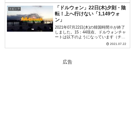
ころ陰線で、「1ドル＝1,508ウォン」近
辺の攻防となっています。ロ...
「ドルウォン」22日(木)夕刻・陰
トピック
転！上へ行けない「1,149ウォ
ン」
2021年07月22日(木)の韓国時間※が終了
しました。15：44現在、ドルウォンチャ
ートは以下のようになっています（チャ
ートは『Investing.com』より引用：以下
2021.07.22
同）。陰線となりました。しかしまだ「1
ドル＝1,149ウォン」で踏み...
広告