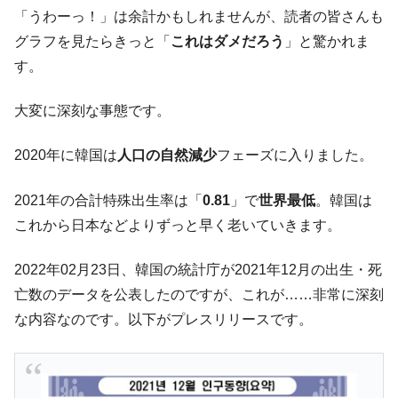
韓国「2026年07月の輸出入」絶好調。半導
『Money1』
「うわーっ！」は余計かもしれませんが、読者の皆さんも
体だけで410億ドル、輸出全体の41％もある
グラフを見たらきっと「
これはダメだろう
」と驚かれま
韓国･李在明「青年層の雇用状況が悪い。せ
『Money1』
す。
や、若者に起業させよう」⇒ どんな雇用対策だソレ。
【韓国の外貨準備】2026年07月は4,279億ド
『Money1』
大変に深刻な事態です。
ル。外平債の発行「19.4億ドル」
韓国「ここは北朝鮮なのか。選管がサーバ
『Money1』
2020年に韓国は
人口の自然減少
フェーズに入りました。
ーにウソのデータを入力したのは明白だ」
2021年の合計特殊出生率は「
0.81
」で
世界最低
。韓国は
韓国･李在明さっそく不動産対策で浅薄な発
『Money1』
言。
これから日本などよりずっと早く老いていきます。
韓国は「中国と同じく」投資に不適格な国
『Money1』
2022年02月23日、韓国の統計庁が2021年12月の出生・死
だ。
亡数のデータを公表したのですが、これが……非常に深刻
『韓国銀行』が「金の保有量を増やしま
『Money1』
す」⇒「金を経由するドル入手」手段ではないのか？
な内容なのです。以下がプレスリリースです。
韓国･外為取引量「1日当たり1,214.4億ド
『Money1』
ル」まで拡大 ⇒ 海外資金の動きに強く左右される状態
韓国･帰ってきた李在明。李在明を支持しな