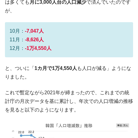
全て勝つといくら？ 競馬GI競走で勝利騎手がもら
Fact1
は多くても
月に3,000人台の人口減少
で済んでいたのです
える賞金とは？
が、
平成仮面ライダーの意外すぎるモチーフとは？
Fact1
発表から2日で大崩壊、鳴かず飛ばずに終わりそう
Fact1
10月：
-7,047人
なスーパーリーグとは？
11月：
-8,626人
日本人マスターズ挑戦の歴史。松山以前に最高位
Fact1
12月：
-1万4,550人
だった選手とは？
甲子園通算本塁打、最多の清原に次いで多く打っ
Fact1
と、ついに「
1カ月で1万4,550人
も人口が減る」ようにな
ている意外な選手とは？
りました。
セレクトセールの高額取引馬が稼いだ金額とは？
Fact1
これで暫定ながら2021年が締まったので、これまでの統
計庁の月次データを基に累計し、年次での人口増減の推移
を見ると以下のようになります。