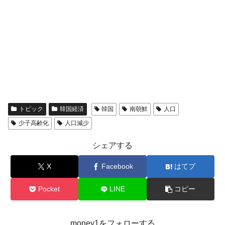
トピック
韓国経済
韓国
南朝鮮
人口
少子高齢化
人口減少
シェアする
X
Facebook
はてブ
Pocket
LINE
コピー
money1をフォローする