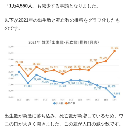
に韓国がいっちょがみしたのでは。
「
1万4,550人
」も減少する事態となりました。
韓国政府『BYD』車への補助金を全廃 ⇒ 実
『Money1』
は韓国で『BYD』車は売れている。6カ月で対前年同期比
以下が2021年の出生数と死亡数の推移をグラフ化したも
1.9倍！
のです。
在韓米国大使スティールが着韓！⇒ さっそ
『Money1』
く空港に詰めかけ「出て行け！」「極右勢力」のプラカー
ドを掲げる「在韓反米勢力」
韓国政府「2035年までに18.4GW規模のAIデ
『Money1』
ータセンター整備」⇒ だから無理だってば。
JPモルガン「韓国レバレッジETFの清算は
『Money1』
ほぼ終わった」
韓国『国民年金公団』株価暴落で200兆蒸
『Money1』
発。
韓国政府「ニセＫ-ブランドを通報しようキ
『Money1』
ャンペーン」⇒ あの名物教授も登場！
出生数が急激に落ち込み、死亡数が急増しているため、ワ
韓国「橋が落ちました」⇒ 耐久性「なさす
『Money1』
ニの口が大きく開きました。この差が人口の減少数です。
ぎ」では。