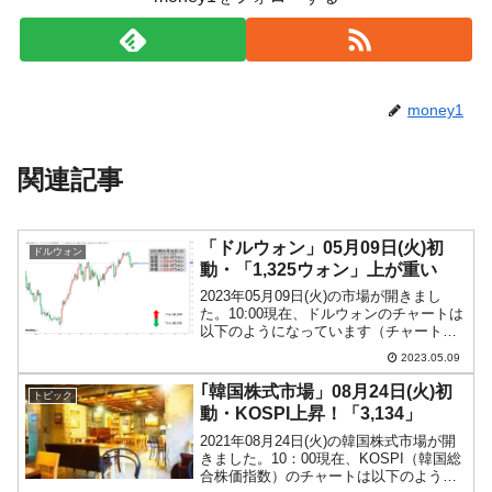
money1
関連記事
「ドルウォン」05月09日(火)初
ドルウォン
動・「1,325ウォン」上が重い
2023年05月09日(火)の市場が開きまし
た。10:00現在、ドルウォンのチャートは
以下のようになっています（チャートは
『Investing.com』より引用）。前日はな
2023.05.09
んとか陽線で締まり、本日も陽線でスタ
ートしています。現在のところ「1...
｢韓国株式市場」08月24日(火)初
トピック
動・KOSPI上昇！「3,134」
2021年08月24日(火)の韓国株式市場が開
きました。10：00現在、KOSPI（韓国総
合株価指数）のチャートは以下のように