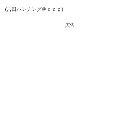
(吉田ハンチング＠ｄｃｐ)
広告