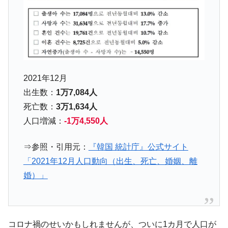
『Money1』
い「50.5％」に上昇
韓国大統領府ボンクラ政策室長が告発され
『Money1』
た ⇒ 国家が行った恐るべき株価操作であり、空前の国政壟
断
韓国･警察職員が「丸刈りになって抗議活
『Money1』
2021年12月
動」
出生数：
1万7,084人
中国だけが鉄鋼輸出を異常増加させる ⇒ 中
『Money1』
国の過剰生産が世界を蝕む。
死亡数：
3万1,634人
人口増減：
-1万4,550人
韓国製造業「半導体絶好調」のウラで他業
『Money1』
種は全般的「不調」⇒ PSIが示す現況は決して良くない。
⇒参照・引用元：
『韓国 統計庁』公式サイト
【米韓激突案件】韓国消費者院が『クーパ
『Money1』
「2021年12月人口動向（出生、死亡、婚姻、離
ン』1人当たり賠償10万ウォンを認定 ⇒ 総額3兆7,000億
婚）」
韓国で猛暑。南東部では干ばつ
『Money1』
韓国型イージス搭載の次世代駆逐艦
『Money1』
「KDDX」1番艦、2032年竣工と公示
コロナ禍のせいかもしれませんが、ついに1カ月で人口が
【対日本円】ウォン安が急進！ 日米の協調
『Money1』