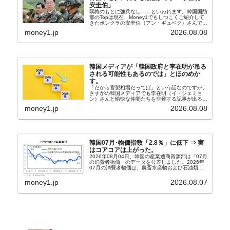
安圭伯」
弱将のもとに強兵なし――といわれます。韓国国防
部のTopは現在、Money1でもしつこくご紹介して
きたボンクラの安圭伯（アン・ギュベク）さんで
す。↑経済的無知蒙昧な李在明（イ・ジェミョン）
money1.jp
2026.08.08
さんと「韓国初の文官上がり」の国防部長官安圭伯
（アン...
韓国メディアが「韓国政府と李在明が吊る
される可能性もあるのでは」とほのめか
す。
「だから官製相場だってば」という話なのですが、
さすがの韓国メディアでも李在明（イ・ジェミョ
ン）さんと愉快な仲間たちを非難する記事が出るよ
うになっています。もちろん株価の暴落についてで
money1.jp
2026.08.08
『朝鮮日報』に面白い記事が出ています。「東西南
北」というコ...
韓国07月･物価指数「2.8％」に低下 ⇒ 実
はコアコアは上がった。
2026年08月04日、韓国の産業通商資源部は「07月
の消費者物価」のデータを公表しました。2026年
07月の消費者物価は、農畜水産物および石油類の
上昇率が鈍化したことなどにより、前年同月比
2.8％上昇（06月は3.2％）となり、上昇率は前...
money1.jp
2026.08.07