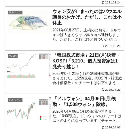
なっています（チャートは
2021.08.24
『Investing.com』より引用）。ギャップ
アップして始まり、KOSPIは「3,10...
ウォン安が止まったのはパウエル
ドルウォン
議長のおかげ。ただし、これは小
休止
2021年08月27日、上掲のとおり、ドルウ
ォンは大きくウォン高方向へ進行しまし
た。ただし、これはひと息ついただけで
す。ウォン安進行の一時休止といえま
2021.08.29
す。原因は、同日行われた「アメリカ合
衆国年次経済シンポジウム」（ジャクソ
「韓国株式市場」21日(月)決着・
KOSPI
ン会議）において、...
KOSPI「3,210」個人投資家は1
兆売り越し！
2025年07月21日(月)の韓国株式市場が締
まりました。15:59現在、KOSPI（韓国総
合株価指数）のチャートは以下のように
なっています（チャートは
2025.07.21
『Investing.com』より引用）。陽線のマ
マで終わりました。KOSPIは「3,2...
「ドルウォン」04月06日(月)初
ドルウォン
動・「1,508ウォン」陰線。
2026年04月06日(月)の市場が開きまし
た。10:00現在、ドルウォンのチャートは
以下のようになっています（チャートは
『Investing.com』より引用）。現在のと
2026.04.06