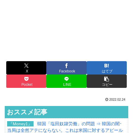
X
Facebook
はてブ
Pocket
LINE
コピー
2022.02.24
おススメ記事
韓国「塩田奴隷労働」の問題 ⇒ 韓国の闇･
『Money1』
当局は全然アテにならない。これは米国に対するアピール