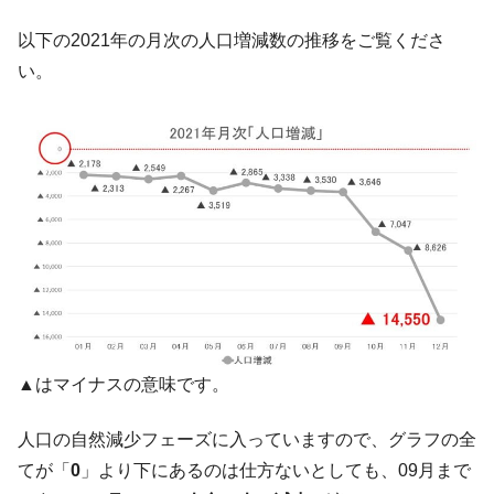
韓国鉄鋼最大手『POSCO』ズブズブ沈む。
『Money1』
以下の2021年の月次の人口増減数の推移をご覧くださ
営業利益80.2％も減少
い。
米国下院「韓国の公務員個人をターゲット
『Money1』
にぶん殴る法案」提出！⇒ クーパン問題は合衆国企業に対
する差別。許してはおかぬ
韓国ボンクラ政策室長･金容範、株価暴落に
『Money1』
他人事のような発言。
韓国半導体『SKハイニックス』2026年2Qの
『Money1』
業績「史上最高益」当期純利益は前年同期比13.4倍に。
日本の誇る海洋資源調査船『白嶺』は先進技術の
Fact1
塊！
夏の甲子園、優勝校を最も多く輩出している都道
Fact1
▲はマイナスの意味です。
府県とは？
今話題の「楽天ライオンズ」とは？
Fact1
人口の自然減少フェーズに入っていますので、グラフの全
奇跡の毛色「白毛馬」とは？
Fact1
てが「
0
」より下にあるのは仕方ないとしても、09月まで