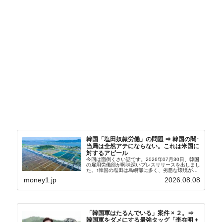
韓国「塩田奴隷労働」の問題 ⇒ 韓国の闇･
当局は全然アテにならない。これは米国に
対するアピール
今回は面倒くさい話です。2026年07月30日、韓国
の雇用労働部が興味深いプレスリリースを出しまし
た。↑韓国の塩田は島嶼部に多く、劣悪な環境が一
般に見られることが少ないため、事件の発覚を妨げ
money1.jp
2026.08.08
たといわれます（後述）。これは、いわゆる「塩田
奴隷...
「韓国軍はたるんでいる」案件 × ２。⇒
韓国軍をダメにする最強タッグ「李在明 +