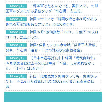
「韓国軍はたるんでいる」案件 × ２。⇒ 韓
『Money1』
国軍をダメにする最強タッグ「李在明 + 安圭伯」
韓国メディアが「韓国政府と李在明が吊る
『Money1』
される可能性もあるのでは」とほのめかす。
韓国07月･物価指数「2.8％」に低下 ⇒ 実は
『Money1』
コアコアは上がった。
韓国･猛暑でソウル市全域「猛暑重大警報」
『Money1』
発令。李在明「猛暑・干ばつ対処状況点検会議」
【日本市場再挑戦中】韓国『現代自動車』
『Money1』
07月販売台数は去年のほぼ半分「71台」しか売れなかっ
た。『起亜』は9台だけ
韓国「信用赦免を何回やっても、何回やっ
『Money1』
ても」⇒ 257万人赦免したのに60万人がまた延滞者に転
落！
韓国K9専用砲弾･装薬自動供給装甲車両･珍
『Money1』
兵器「K10」が改良に乗り出す。