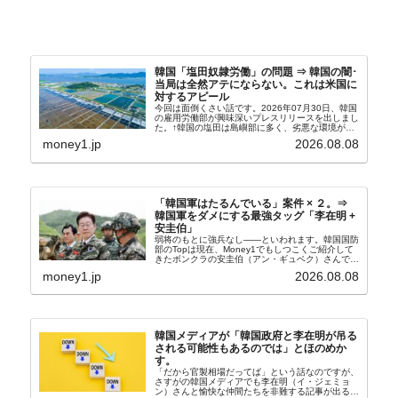
韓国「塩田奴隷労働」の問題 ⇒ 韓国の闇･
当局は全然アテにならない。これは米国に
対するアピール
今回は面倒くさい話です。2026年07月30日、韓国
の雇用労働部が興味深いプレスリリースを出しまし
た。↑韓国の塩田は島嶼部に多く、劣悪な環境が一
般に見られることが少ないため、事件の発覚を妨げ
money1.jp
2026.08.08
たといわれます（後述）。これは、いわゆる「塩田
奴隷...
「韓国軍はたるんでいる」案件 × ２。⇒
韓国軍をダメにする最強タッグ「李在明 +
安圭伯」
弱将のもとに強兵なし――といわれます。韓国国防
部のTopは現在、Money1でもしつこくご紹介して
きたボンクラの安圭伯（アン・ギュベク）さんで
す。↑経済的無知蒙昧な李在明（イ・ジェミョン）
money1.jp
2026.08.08
さんと「韓国初の文官上がり」の国防部長官安圭伯
（アン...
韓国メディアが「韓国政府と李在明が吊る
される可能性もあるのでは」とほのめか
す。
「だから官製相場だってば」という話なのですが、
さすがの韓国メディアでも李在明（イ・ジェミョ
ン）さんと愉快な仲間たちを非難する記事が出るよ