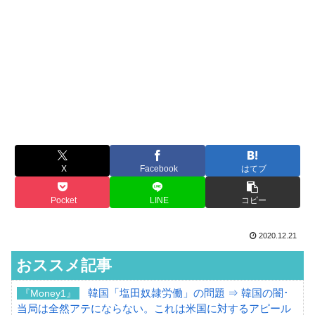
X
Facebook
はてブ
Pocket
LINE
コピー
2020.12.21
おススメ記事
韓国「塩田奴隷労働」の問題 ⇒ 韓国の闇･
『Money1』
当局は全然アテにならない。これは米国に対するアピール