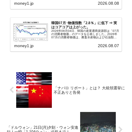
うになっています。もちろん株価の暴落についてで
money1.jp
2026.08.08
『朝鮮日報』に面白い記事が出ています。「東西南
北」というコ...
韓国07月･物価指数「2.8％」に低下 ⇒ 実
はコアコアは上がった。
2026年08月04日、韓国の産業通商資源部は「07月
の消費者物価」のデータを公表しました。2026年
07月の消費者物価は、農畜水産物および石油類の
上昇率が鈍化したことなどにより、前年同月比
2.8％上昇（06月は3.2％）となり、上昇率は前...
money1.jp
2026.08.07
「ナバロ リポート」とは？ 大統領選挙に
不正ありと告発
「ドルウォン」21日(月)夕刻・ウォン安進
行！一時「1,104ウォン」寸前まで！