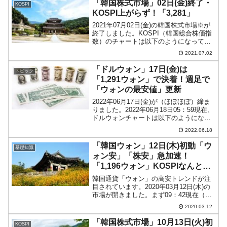
「韓国株式市場」02日(金)終了・
KOSPI
KOSPI上がらず！「3,281」
2021年07月02日(金)の韓国株式市場※が
終了しました。KOSPI（韓国総合株価指
数）のチャートは以下のようになってい
ます（チャートは『Investing.com』より
2021.07.02
引用：以下同）。上昇したぶんがほぼ戻
されたローソク足となりました。K...
「ドルウォン」17日(金)は
トピック
「1,291ウォン」で決着！週足で
「ウォンの最安値」更新
2022年06月17日(金)が（ほぼほぼ）締ま
りました。2022年06月18日05：59現在、
ドルウォンチャートは以下のようになっ
ています（チャートは『Investing.com』
2022.06.18
より引用：以下同）。ドルウォンは「1ド
ル＝1,291ウォン」...
「韓国ウォン」12日(木)初動「ウ
基礎知識
ォン安」「株安」急加速！
「1,196ウォン」KOSPIなんと
「1,880」
韓国通貨「ウォン」の高安トレンドが注
目されています。2020年03月12日(木)の
市場が開きました。まず09：42現在（日
本時間）のドルウォンチャートですが、
2020.03.12
以下のようになっています（チャートは
『Investing.com』より引用：以下同...
「韓国株式市場」10月13日(火)初
KOSPI