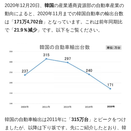
韓国「2026年07月の輸出入」絶好調。半導
『Money1』
2020年12月20日、
韓国
の産業通商資源部の自動車産業の
体だけで410億ドル、輸出全体の41％もある
動向によると、2020年11月までの韓国自動車の輸出台数
韓国･李在明「青年層の雇用状況が悪い。せ
『Money1』
は「
171万4,702台
」となっています。これは前年同期比
や、若者に起業させよう」⇒ どんな雇用対策だソレ。
で「
21.9％減少
」です。以下をご覧ください。
【韓国の外貨準備】2026年07月は4,279億ド
『Money1』
ル。外平債の発行「19.4億ドル」
韓国「ここは北朝鮮なのか。選管がサーバ
『Money1』
ーにウソのデータを入力したのは明白だ」
韓国･李在明さっそく不動産対策で浅薄な発
『Money1』
言。
韓国は「中国と同じく」投資に不適格な国
『Money1』
だ。
『韓国銀行』が「金の保有量を増やしま
『Money1』
す」⇒「金を経由するドル入手」手段ではないのか？
韓国･外為取引量「1日当たり1,214.4億ド
『Money1』
韓国の自動車輸出は2011年に「
315万台
」とピークをつけ
ル」まで拡大 ⇒ 海外資金の動きに強く左右される状態
ましたが、以降は下り坂です。先にご紹介したとおり、韓
韓国･帰ってきた李在明。李在明を支持しな