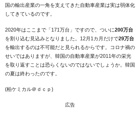
『Money1』
国の輸出産業の一角を支えてきた自動車産業は実は弱体化
い「50.5％」に上昇
してきているのです。
韓国大統領府ボンクラ政策室長が告発され
『Money1』
た ⇒ 国家が行った恐るべき株価操作であり、空前の国政壟
2020年はここまで「171万台」ですので、ついに
200万台
断
を割り込む見込みとなりました。12月1カ月だけで
29万台
韓国･警察職員が「丸刈りになって抗議活
『Money1』
を輸出するのは不可能だと見られるからです。コロナ禍の
動」
せいではありますが、韓国の自動車産業が2011年の栄光
中国だけが鉄鋼輸出を異常増加させる ⇒ 中
『Money1』
を取り返すことは恐らくないのではないでしょうか。韓国
国の過剰生産が世界を蝕む。
の夏は終わったのです。
韓国製造業「半導体絶好調」のウラで他業
『Money1』
種は全般的「不調」⇒ PSIが示す現況は決して良くない。
(柏ケミカル＠ｄｃｐ)
【米韓激突案件】韓国消費者院が『クーパ
『Money1』
ン』1人当たり賠償10万ウォンを認定 ⇒ 総額3兆7,000億
広告
韓国で猛暑。南東部では干ばつ
『Money1』
韓国型イージス搭載の次世代駆逐艦
『Money1』
「KDDX」1番艦、2032年竣工と公示
【対日本円】ウォン安が急進！ 日米の協調
『Money1』