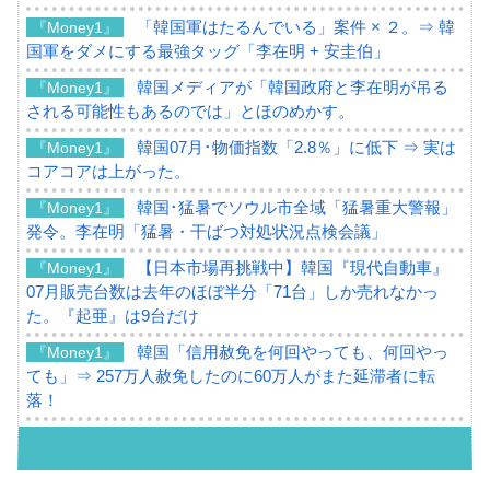
「韓国軍はたるんでいる」案件 × ２。⇒ 韓
『Money1』
国軍をダメにする最強タッグ「李在明 + 安圭伯」
韓国メディアが「韓国政府と李在明が吊る
『Money1』
される可能性もあるのでは」とほのめかす。
韓国07月･物価指数「2.8％」に低下 ⇒ 実は
『Money1』
コアコアは上がった。
韓国･猛暑でソウル市全域「猛暑重大警報」
『Money1』
発令。李在明「猛暑・干ばつ対処状況点検会議」
【日本市場再挑戦中】韓国『現代自動車』
『Money1』
07月販売台数は去年のほぼ半分「71台」しか売れなかっ
た。『起亜』は9台だけ
韓国「信用赦免を何回やっても、何回やっ
『Money1』
ても」⇒ 257万人赦免したのに60万人がまた延滞者に転
落！
韓国K9専用砲弾･装薬自動供給装甲車両･珍
『Money1』
兵器「K10」が改良に乗り出す。