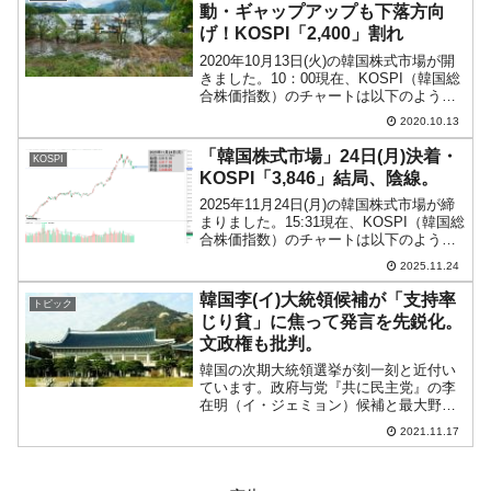
動・ギャップアップも下落方向
げ！KOSPI「2,400」割れ
2020年10月13日(火)の韓国株式市場が開
きました。10：00現在、KOSPI（韓国総
合株価指数）のチャートは以下のように
なっています（チャートは
2020.10.13
『Investing.com』より引用）。ギャップ
アップして始まりましたが、現在は大き
「韓国株式市場」24日(月)決着・
KOSPI
く下...
KOSPI「3,846」結局、陰線。
2025年11月24日(月)の韓国株式市場が締
まりました。15:31現在、KOSPI（韓国総
合株価指数）のチャートは以下のように
なっています（チャートは
2025.11.24
『Investing.com』より引用）。結局陰線
で、前日より（わずかですが）下にい
韓国李(イ)大統領候補が「支持率
トピック
き、...
じり貧」に焦って発言を先鋭化。
文政権も批判。
韓国の次期大統領選挙が刻一刻と近付い
ています。政府与党『共に民主党』の李
在明（イ・ジェミョン）候補と最大野党
『国民の力』の尹錫悦（ユン・ソギョ
2021.11.17
ル）候補の一騎打ちと見られますが、李
在明（イ・ジェミョン）さんの支持率が
伸びず、（いろいろな調査が...