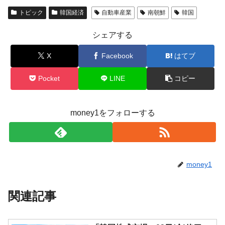
全て勝つといくら？ 競馬GI競走で勝利騎手がもら
Fact1
える賞金とは？
トピック
韓国経済
自動車産業
南朝鮮
韓国
平成仮面ライダーの意外すぎるモチーフとは？
Fact1
シェアする
発表から2日で大崩壊、鳴かず飛ばずに終わりそう
Fact1
X
Facebook
はてブ
なスーパーリーグとは？
日本人マスターズ挑戦の歴史。松山以前に最高位
Fact1
Pocket
LINE
コピー
だった選手とは？
甲子園通算本塁打、最多の清原に次いで多く打っ
Fact1
ている意外な選手とは？
money1をフォローする
セレクトセールの高額取引馬が稼いだ金額とは？
Fact1
money1
関連記事