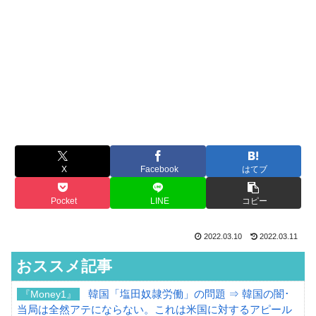
X
Facebook
はてブ
Pocket
LINE
コピー
2022.03.10
2022.03.11
おススメ記事
韓国「塩田奴隷労働」の問題 ⇒ 韓国の闇･
『Money1』
当局は全然アテにならない。これは米国に対するアピール