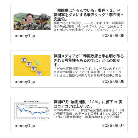
「韓国軍はたるんでいる」案件 × ２。⇒
韓国軍をダメにする最強タッグ「李在明 +
安圭伯」
弱将のもとに強兵なし――といわれます。韓国国防
部のTopは現在、Money1でもしつこくご紹介して
きたボンクラの安圭伯（アン・ギュベク）さんで
す。↑経済的無知蒙昧な李在明（イ・ジェミョン）
money1.jp
2026.08.08
さんと「韓国初の文官上がり」の国防部長官安圭伯
（アン...
韓国メディアが「韓国政府と李在明が吊る
される可能性もあるのでは」とほのめか
す。
「だから官製相場だってば」という話なのですが、
さすがの韓国メディアでも李在明（イ・ジェミョ
ン）さんと愉快な仲間たちを非難する記事が出るよ
うになっています。もちろん株価の暴落についてで
money1.jp
2026.08.08
『朝鮮日報』に面白い記事が出ています。「東西南
北」というコ...
韓国07月･物価指数「2.8％」に低下 ⇒ 実
はコアコアは上がった。
2026年08月04日、韓国の産業通商資源部は「07月
の消費者物価」のデータを公表しました。2026年
07月の消費者物価は、農畜水産物および石油類の
上昇率が鈍化したことなどにより、前年同月比
2.8％上昇（06月は3.2％）となり、上昇率は前...
money1.jp
2026.08.07