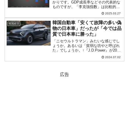
かりです。GDP成長率などその代表的な
ものですが、「李克強指数」は比較的
「操作されていない」とされます。上掲
2025.03.27
の先記事でご紹介しましたが、李克強指
数とされるのは以下の3つです。1）電力
韓国自動車「安くて故障の多い偽
韓国経済
消費2）鉄道貨物の量3...
物の日本車」だったが「今では品
質で日本車に勝った」
「ニセウルトラマン」みたいな感じでし
ょうか。あるいは「貧弱な坊やと呼ばれ
た」でしょうか。↑『J.D.Power』が2024
年06月27日に出したプレスリリース。韓
2024.07.02
国メディアが「韓国『現代自動車』が日
本車に品質で勝った」という記事を出し
ていま...
広告