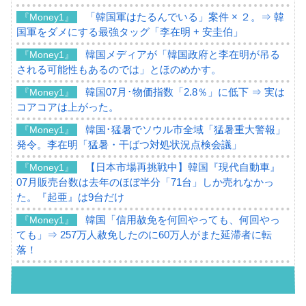
「韓国軍はたるんでいる」案件 × ２。⇒ 韓
『Money1』
国軍をダメにする最強タッグ「李在明 + 安圭伯」
韓国メディアが「韓国政府と李在明が吊る
『Money1』
される可能性もあるのでは」とほのめかす。
韓国07月･物価指数「2.8％」に低下 ⇒ 実は
『Money1』
コアコアは上がった。
韓国･猛暑でソウル市全域「猛暑重大警報」
『Money1』
発令。李在明「猛暑・干ばつ対処状況点検会議」
【日本市場再挑戦中】韓国『現代自動車』
『Money1』
07月販売台数は去年のほぼ半分「71台」しか売れなかっ
た。『起亜』は9台だけ
韓国「信用赦免を何回やっても、何回やっ
『Money1』
ても」⇒ 257万人赦免したのに60万人がまた延滞者に転
落！
韓国K9専用砲弾･装薬自動供給装甲車両･珍
『Money1』
兵器「K10」が改良に乗り出す。