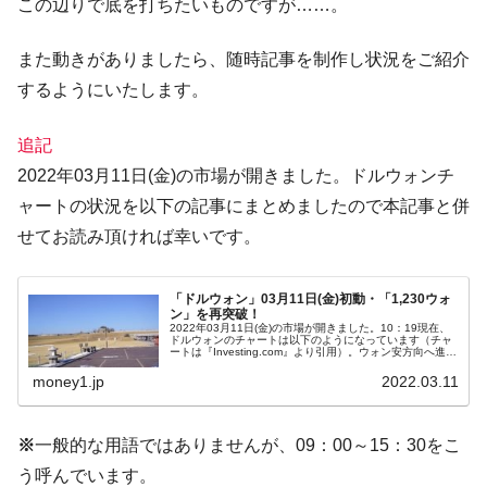
この辺りで底を打ちたいものですが……。
に韓国がいっちょがみしたのでは。
韓国政府『BYD』車への補助金を全廃 ⇒ 実
『Money1』
また動きがありましたら、随時記事を制作し状況をご紹介
は韓国で『BYD』車は売れている。6カ月で対前年同期比
するようにいたします。
1.9倍！
在韓米国大使スティールが着韓！⇒ さっそ
『Money1』
追記
く空港に詰めかけ「出て行け！」「極右勢力」のプラカー
2022年03月11日(金)の市場が開きました。ドルウォンチ
ドを掲げる「在韓反米勢力」
ャートの状況を以下の記事にまとめましたので本記事と併
韓国政府「2035年までに18.4GW規模のAIデ
『Money1』
せてお読み頂ければ幸いです。
ータセンター整備」⇒ だから無理だってば。
JPモルガン「韓国レバレッジETFの清算は
『Money1』
「ドルウォン」03月11日(金)初動・「1,230ウォ
ほぼ終わった」
ン」を再突破！
2022年03月11日(金)の市場が開きました。10：19現在、
韓国『国民年金公団』株価暴落で200兆蒸
『Money1』
ドルウォンのチャートは以下のようになっています（チャ
ートは『Investing.com』より引用）。ウォン安方向へ進行
発。
しています。現在のところ「1ドル＝1,231ウォン」近辺
の...
money1.jp
2022.03.11
韓国政府「ニセＫ-ブランドを通報しようキ
『Money1』
ャンペーン」⇒ あの名物教授も登場！
※
一般的な用語ではありませんが、09：00～15：30をこ
韓国「橋が落ちました」⇒ 耐久性「なさす
『Money1』
う呼んでいます。
ぎ」では。