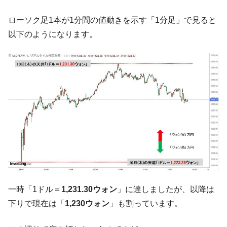
『Money1』
い「50.5％」に上昇
ローソク足1本が1分間の値動きを示す「1分足」で見ると
韓国大統領府ボンクラ政策室長が告発され
『Money1』
以下のようになります。
た ⇒ 国家が行った恐るべき株価操作であり、空前の国政壟
断
韓国･警察職員が「丸刈りになって抗議活
『Money1』
動」
中国だけが鉄鋼輸出を異常増加させる ⇒ 中
『Money1』
国の過剰生産が世界を蝕む。
韓国製造業「半導体絶好調」のウラで他業
『Money1』
種は全般的「不調」⇒ PSIが示す現況は決して良くない。
【米韓激突案件】韓国消費者院が『クーパ
『Money1』
ン』1人当たり賠償10万ウォンを認定 ⇒ 総額3兆7,000億
韓国で猛暑。南東部では干ばつ
『Money1』
一時「1ドル＝
1,231.30ウォン
」に達しましたが、以降は
韓国型イージス搭載の次世代駆逐艦
『Money1』
下りで現在は「
1,230ウォン
」も割っています。
「KDDX」1番艦、2032年竣工と公示
【対日本円】ウォン安が急進！ 日米の協調
『Money1』