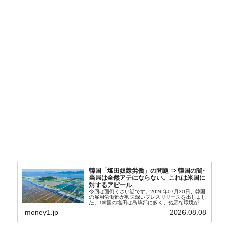
韓国「塩田奴隷労働」の問題 ⇒ 韓国の闇･
当局は全然アテにならない。これは米国に
対するアピール
今回は面倒くさい話です。2026年07月30日、韓国
の雇用労働部が興味深いプレスリリースを出しまし
た。↑韓国の塩田は島嶼部に多く、劣悪な環境が一
般に見られることが少ないため、事件の発覚を妨げ
money1.jp
2026.08.08
たといわれます（後述）。これは、いわゆる「塩田
奴隷...