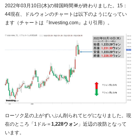
韓国「2026年07月の輸出入」絶好調。半導
『Money1』
2022年03月10日(木)の韓国時間
※
が終わりました。15：
体だけで410億ドル、輸出全体の41％もある
44現在、ドルウォンのチャートは以下のようになってい
韓国･李在明「青年層の雇用状況が悪い。せ
『Money1』
ます（チャートは『Investing.com』より引用）。
や、若者に起業させよう」⇒ どんな雇用対策だソレ。
【韓国の外貨準備】2026年07月は4,279億ド
『Money1』
ル。外平債の発行「19.4億ドル」
韓国「ここは北朝鮮なのか。選管がサーバ
『Money1』
ーにウソのデータを入力したのは明白だ」
韓国･李在明さっそく不動産対策で浅薄な発
『Money1』
言。
韓国は「中国と同じく」投資に不適格な国
『Money1』
だ。
『韓国銀行』が「金の保有量を増やしま
『Money1』
す」⇒「金を経由するドル入手」手段ではないのか？
ローソク足の上がずいぶん削られてヒゲになりました。現
韓国･外為取引量「1日当たり1,214.4億ド
『Money1』
在のところ「1ドル＝
1,228ウォン
」近辺の攻防となって
ル」まで拡大 ⇒ 海外資金の動きに強く左右される状態
います。
韓国･帰ってきた李在明。李在明を支持しな