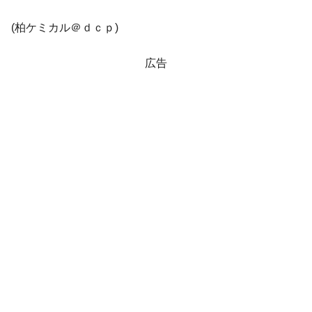
韓国鉄鋼最大手『POSCO』ズブズブ沈む。
『Money1』
(柏ケミカル＠ｄｃｐ)
営業利益80.2％も減少
米国下院「韓国の公務員個人をターゲット
『Money1』
広告
にぶん殴る法案」提出！⇒ クーパン問題は合衆国企業に対
する差別。許してはおかぬ
韓国ボンクラ政策室長･金容範、株価暴落に
『Money1』
他人事のような発言。
韓国半導体『SKハイニックス』2026年2Qの
『Money1』
業績「史上最高益」当期純利益は前年同期比13.4倍に。
日本の誇る海洋資源調査船『白嶺』は先進技術の
Fact1
塊！
夏の甲子園、優勝校を最も多く輩出している都道
Fact1
府県とは？
今話題の「楽天ライオンズ」とは？
Fact1
奇跡の毛色「白毛馬」とは？
Fact1