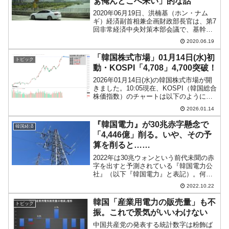
ぁ俺んとこへ来い」的な話
2020年06月19日、洪楠基（ホン・ナム
ギ）経済副首相兼企画財政部長官は、第7
回非常経済中央対策本部会議で、基幹産
業に関連する協力企業に新たな「5兆ウォ
2020.06.19
ン規模」の支援を提供するとしました。
先にご紹介した自動車部品メーカーもこ
「韓国株式市場」01月14日(水)初
トピック
の中に含まれ、...
動・KOSPI「4,708」4,700突破！
2026年01月14日(水)の韓国株式市場が開
きました。10:05現在、KOSPI（韓国総合
株価指数）のチャートは以下のようにな
っています（チャートは
2026.01.14
『Investing.com』より引用）。現在のと
ころ陽線。KOSPIは「4,708」まで...
『韓国電力』が30兆赤字懸念で
韓国経済
「4,446億」削る。いや、その予
算を削ると……
2022年は30兆ウォンという前代未聞の赤
字を出すと予測されている『韓国電力公
社』（以下『韓国電力』と表記）。何度
もご紹介しているとおり、一国の電力イ
2022.10.22
ンフラを支える企業が飛びそうなんて話
は、そもそも格好悪いことです。とても
韓国「産業用電力の販売量」も不
トピック
先進国とは思えませ...
振。これで景気がいいわけない
中国共産党の発表する統計数字は粉飾ば