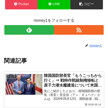
Pocket
LINE
コピー
money1をフォローする
money1
関連記事
韓国国防部長官「もうこっちから
トピック
行く」⇒ 戦時作戦統制権移転と
原子力潜水艦建造について米国と
話し合いたい。
先にご紹介したとおり、韓国国防部の部
長（長官）安圭伯（アン・ギュベク）さ
んは、2026年05月12日、国防総省（戦争
省）のピート・ヘグセス長官と会談を行
2026.05.14
いました。安圭伯（アン・ギュベク）長