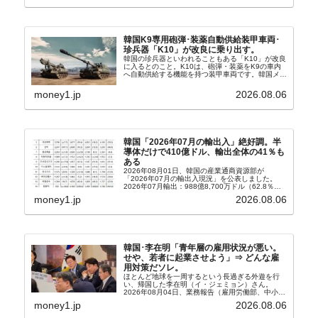
や元利減免...
韓国K9専用砲弾･装薬自動供給装甲車両･
珍兵器「K10」が改良に乗り出す。
韓国の珍兵器といわれることもある「K10」が改良
に入るとのこと。K10は、砲弾・装薬をK9の車内
へ自動供給する機能を持つ装甲車両です。韓国メデ
ィア『Chosun Biz』が報じていますので、同記事
から以下に一部を引きます。2005年に初めて...
money1.jp
2026.08.06
韓国「2026年07月の輸出入」絶好調。半
導体だけで410億ドル、輸出全体の41％も
ある
2026年08月01日、韓国の産業通商資源部が
「2026年07月の輸出入現況」を公表しました。
2026年07月輸出：988億8,700万ドル（62.8％）
輸入：685億6,300万ドル（26.5％）貿易収支：
money1.jp
2026.08.06
303億2,400万ドル2026...
韓国･李在明「青年層の雇用状況が悪い。
せや、若者に起業させよう」⇒ どんな雇
用対策だソレ。
ほとんど地球を一周するという長過ぎる外遊を行
い、帰国した李在明（イ・ジェミョン）さん。
2026年08月04日、業務報告（雇用労働部、中小ベ
ンチャー企業部、公正取引委員会）を主催。この席
money1.jp
2026.08.06
上、韓国大統領に成りおおせた李在明（イ・ジェミ
ョン）さん...