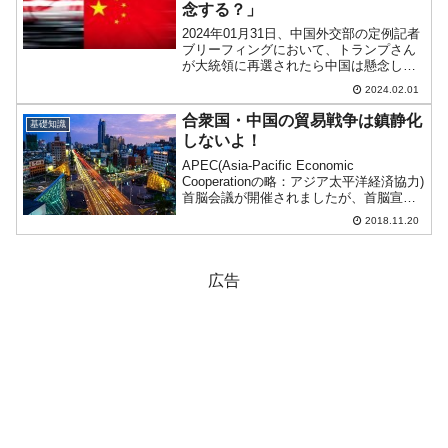
念する？」
2024年01月31日、中国外交部の定例記者
ブリーフィングにおいて、トランプさん
が大統領に再選されたら中国は懸念しま
すか？という、なんとも直球な質問がさ
2024.02.01
れました。外交部の回答は以下のような
ものでした。『ロイター通信』記者：ト
合衆国・中国の貿易戦争は鎮静化
基礎知識
ランプ氏がアメリ...
しないよ！
APEC(Asia-Pacific Economic
Cooperationの略：アジア太平洋経済協力)
首脳会議が開催されましたが、首脳宣言
が採択されないという前代未聞の事態と
2018.11.20
なりました。APECはアジア太平洋地域
の21カ国と地域が参加して...
広告