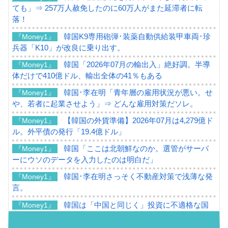
ても」⇒ 257万人赦免したのに60万人がまた延滞者に転
落！
韓国K9専用砲弾･装薬自動供給装甲車両･珍
『Money1』
兵器「K10」が改良に乗り出す。
韓国「2026年07月の輸出入」絶好調。半導
『Money1』
体だけで410億ドル、輸出全体の41％もある
韓国･李在明「青年層の雇用状況が悪い。せ
『Money1』
や、若者に起業させよう」⇒ どんな雇用対策だソレ。
【韓国の外貨準備】2026年07月は4,279億ド
『Money1』
ル。外平債の発行「19.4億ドル」
韓国「ここは北朝鮮なのか。選管がサーバ
『Money1』
ーにウソのデータを入力したのは明白だ」
韓国･李在明さっそく不動産対策で浅薄な発
『Money1』
言。
韓国は「中国と同じく」投資に不適格な国
『Money1』
だ。