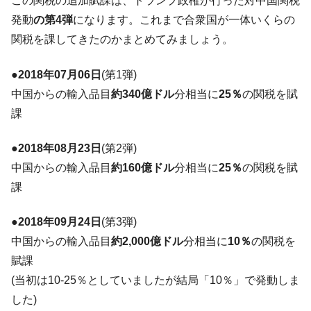
この関税の追加賦課は、トランプ政権が行った対中国関税
韓国で猛暑。南東部では干ばつ
『Money1』
発動
の第4弾
になります。これまで合衆国が一体いくらの
関税を課してきたのかまとめてみましょう。
韓国型イージス搭載の次世代駆逐艦
『Money1』
「KDDX」1番艦、2032年竣工と公示
●2018年07月06日
(第1弾)
【対日本円】ウォン安が急進！ 日米の協調
『Money1』
中国からの輸入品目
約340億ドル
分相当に
25％
の関税を賦
に韓国がいっちょがみしたのでは。
課
韓国政府『BYD』車への補助金を全廃 ⇒ 実
『Money1』
は韓国で『BYD』車は売れている。6カ月で対前年同期比
1.9倍！
●2018年08月23日
(第2弾)
中国からの輸入品目
約160億ドル
分相当に
25％
の関税を賦
在韓米国大使スティールが着韓！⇒ さっそ
『Money1』
く空港に詰めかけ「出て行け！」「極右勢力」のプラカー
課
ドを掲げる「在韓反米勢力」
●2018年09月24日
(第3弾)
韓国政府「2035年までに18.4GW規模のAIデ
『Money1』
ータセンター整備」⇒ だから無理だってば。
中国からの輸入品目
約2,000億ドル
分相当に
10％
の関税を
賦課
JPモルガン「韓国レバレッジETFの清算は
『Money1』
ほぼ終わった」
(当初は10-25％としていましたが結局「10％」で発動しま
した)
韓国『国民年金公団』株価暴落で200兆蒸
『Money1』