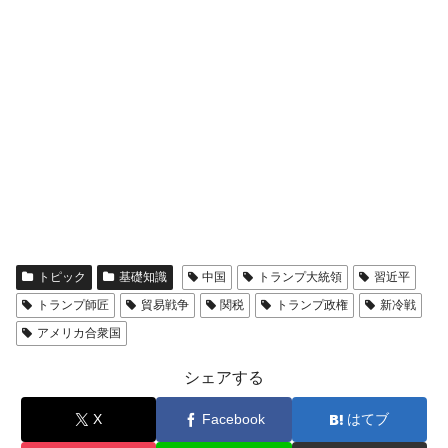
全て勝つといくら？ 競馬GI競走で勝利騎手がもら
Fact1
える賞金とは？
平成仮面ライダーの意外すぎるモチーフとは？
Fact1
発表から2日で大崩壊、鳴かず飛ばずに終わりそう
Fact1
なスーパーリーグとは？
日本人マスターズ挑戦の歴史。松山以前に最高位
Fact1
だった選手とは？
甲子園通算本塁打、最多の清原に次いで多く打っ
Fact1
ている意外な選手とは？
トピック
基礎知識
中国
トランプ大統領
習近平
セレクトセールの高額取引馬が稼いだ金額とは？
Fact1
トランプ師匠
貿易戦争
関税
トランプ政権
新冷戦
アメリカ合衆国
シェアする
X
Facebook
はてブ