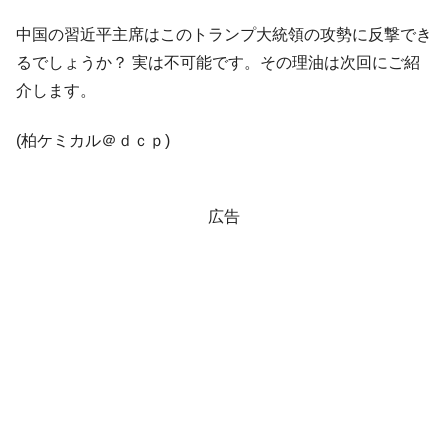
【速報】韓国株式市場の暴落・本日07月29
『Money1』
日(水)もサイドカー・サーキットブレイカーの二段コンボ
中国の習近平主席はこのトランプ大統領の攻勢に反撃でき
発動！
るでしょうか？ 実は不可能です。その理油は次回にご紹
IT産業は人を雇用する効果は低い。全産業の
『Money1』
介します。
半分未満しか雇用を生まない
韓国「株式市場が賭博場のように変質した
『Money1』
(柏ケミカル＠ｄｃｐ)
のは政界の責任だ」
韓国「2026年1Q 資金循環統計」面白い結果
『Money1』
に。
広告
韓国化学企業最大手『ロッテケミカル』純
『Money1』
借入金が約8兆。信用格付け「ネガティブ」にダウン
日本の誇る海洋資源調査船『白嶺』は先進技術の
Fact1
塊！
夏の甲子園、優勝校を最も多く輩出している都道
Fact1
府県とは？
今話題の「楽天ライオンズ」とは？
Fact1
奇跡の毛色「白毛馬」とは？
Fact1