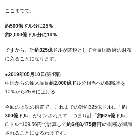
発。
ここまでで、
韓国政府「ニセＫ-ブランドを通報しようキ
『Money1』
ャンペーン」⇒ あの名物教授も登場！
約500億ドル分に25％
韓国「橋が落ちました」⇒ 耐久性「なさす
『Money1』
約2,000億ドル分に10％
ぎ」では。
韓国鉄鋼最大手『POSCO』ズブズブ沈む。
『Money1』
ですから、計
約325億ドル
が関税として合衆国政府の財布
営業利益80.2％も減少
に入ることになります。
米国下院「韓国の公務員個人をターゲット
『Money1』
にぶん殴る法案」提出！⇒ クーパン問題は合衆国企業に対
●2019年05月10日
(第4弾)
する差別。許してはおかぬ
中国からの輸入品目
約2,000億ドル
分相当への関税率を
韓国ボンクラ政策室長･金容範、株価暴落に
『Money1』
10％から
25％
に上げる
他人事のような発言。
韓国半導体『SKハイニックス』2026年2Qの
『Money1』
今回の上記の措置で、これまでの計約325億ドルに「
約
業績「史上最高益」当期純利益は前年同期比13.4倍に。
300億ドル
」がオンされます。つまり計「
約625億ドル
」
韓国･加徳島新国際空港「またも暗礁」の危
『Money1』
(1ドル=109.56円で計算して
約6兆8,475億円
)の関税が賦課
機 ⇒ 10.7兆では損が出るからできない。
されることになるわけです。