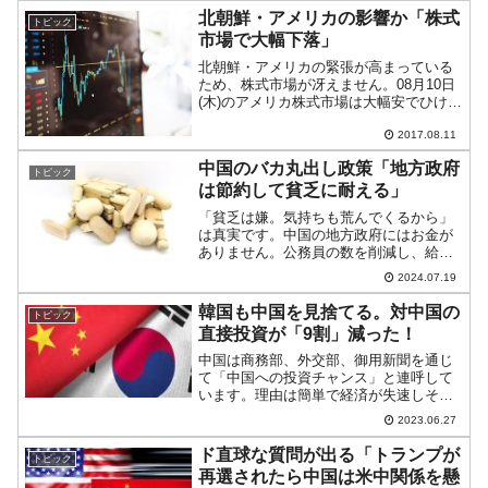
官は、ヘグセス長官だけではなく、合衆
北朝鮮・アメリカの影響か「株式
トピック
国海軍省長官代行...
市場で大幅下落」
北朝鮮・アメリカの緊張が高まっている
ため、株式市場が冴えません。08月10日
(木)のアメリカ株式市場は大幅安でひけま
した。ダウ工業株30種：21844.01 前日
比 ▲204.69 ▲0.93％ ナスダック総合：
2017.08.11
6216.87 前日比 ▲1...
中国のバカ丸出し政策「地方政府
トピック
は節約して貧乏に耐える」
「貧乏は嫌。気持ちも荒んでくるから」
は真実です。中国の地方政府にはお金が
ありません。公務員の数を削減し、給料
をカット（支払った賞与を返却させる行
2024.07.19
為まで行っています）。体制を維持する
ための公安の給料まで削減しているほど
韓国も中国を見捨てる。対中国の
トピック
です。とにかくお金がない...
直接投資が「9割」減った！
中国は商務部、外交部、御用新聞を通じ
て「中国への投資チャンス」と連呼して
います。理由は簡単で経済が失速しそう
なことに加えて、自由主義陣営国が本当
2023.06.27
に「手切れ」しそうだからです。韓国は
どうするのか？――ですが、2023年06月
ド直球な質問が出る「トランプが
トピック
26日、企画財政部...
再選されたら中国は米中関係を懸