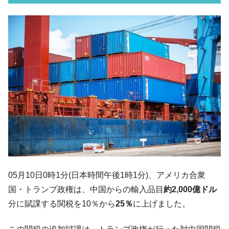
『韓国銀行』が「金の保有量を増やしま
『Money1』
す」⇒「金を経由するドル入手」手段ではないのか？
韓国･外為取引量「1日当たり1,214.4億ド
『Money1』
ル」まで拡大 ⇒ 海外資金の動きに強く左右される状態
韓国･帰ってきた李在明。李在明を支持しな
『Money1』
い「50.5％」に上昇
韓国大統領府ボンクラ政策室長が告発され
『Money1』
た ⇒ 国家が行った恐るべき株価操作であり、空前の国政壟
断
韓国･警察職員が「丸刈りになって抗議活
『Money1』
動」
中国だけが鉄鋼輸出を異常増加させる ⇒ 中
『Money1』
国の過剰生産が世界を蝕む。
05月10日0時1分(日本時間午後1時1分)、アメリカ合衆
韓国製造業「半導体絶好調」のウラで他業
『Money1』
国・トランプ政権は、中国からの輸入品目
約2,000億ドル
種は全般的「不調」⇒ PSIが示す現況は決して良くない。
分に賦課する関税を10％から
25％
に上げました。
【米韓激突案件】韓国消費者院が『クーパ
『Money1』
ン』1人当たり賠償10万ウォンを認定 ⇒ 総額3兆7,000億