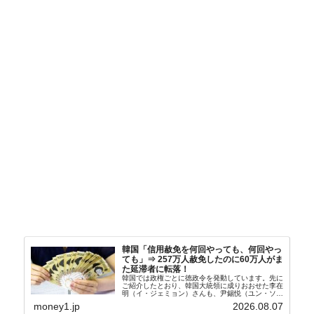
韓国「信用赦免を何回やっても、何回やっ
ても」⇒ 257万人赦免したのに60万人がま
た延滞者に転落！
韓国では政権ごとに徳政令を発動しています。先に
ご紹介したとおり、韓国大統領に成りおおせた李在
明（イ・ジェミョン）さんも、尹錫悦（ユン・ソギ
ョル）前政権が行った――「新出発基金」をバッド
money1.jp
2026.08.07
バンクにして不良債権の買い取りを行い、分割償還