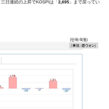
三日連続の上昇でKOSPIは「
2,695
」まで戻ってい
兆蒸発。
うキャンペーン」⇒ あの名物教授も登場！
さすぎ」では。
む。営業利益80.2％も減少
ットにぶん殴る法案」提出！⇒ クーパン問題は合衆国企業に対
暴落に他人事のような発言。
年2Qの業績「史上最高益」当期純利益は前年同期比13.4倍に。
危機 ⇒ 10.7兆では損が出るからできない。
月29日(水)もサイドカー・サーキットブレイカーの二段コンボ
産業の半分未満しか雇用を生まない
術の塊！