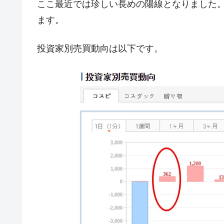
ここ最近では珍しい長めの陽線となりました。
韓国『国民年金公団』株価暴落で200
『Money1』
ます。
韓国政府「ニセＫ-ブランドを通報しよ
『Money1』
韓国「橋が落ちました」⇒ 耐久性「な
『Money1』
投資家別売買動向は以下です。
韓国鉄鋼最大手『POSCO』ズブズブ沈
『Money1』
米国下院「韓国の公務員個人をターゲ
『Money1』
する差別。許してはおかぬ
韓国ボンクラ政策室長･金容範、株価
『Money1』
韓国半導体『SKハイニックス』2026
『Money1』
韓国･加徳島新国際空港「またも暗礁」の
『Money1』
【速報】韓国株式市場の暴落・本日07
『Money1』
発動！
IT産業は人を雇用する効果は低い。全
『Money1』
日本の誇る海洋資源調査船『白嶺』は先進技
Fact1