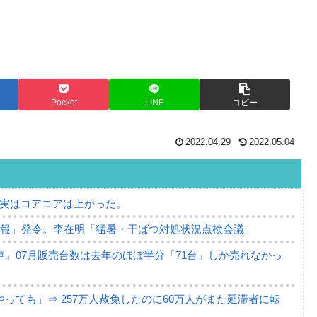
Pocket
LINE
コピー
2022.04.29
2022.05.04
⇒ 実はコアコアは上がった。
警報」発令。李在明「猛暑・干ばつ対処状況点検会議」
』07月販売台数は去年のほぼ半分「71台」しか売れなかっ
っても」⇒ 257万人赦免したのに60万人がまた延滞者に転