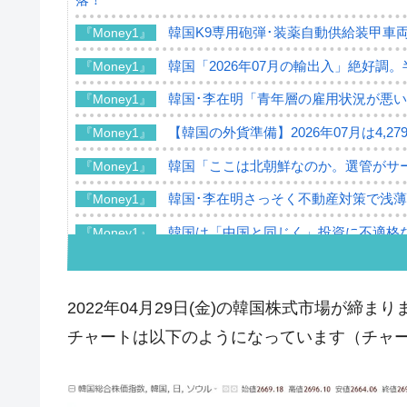
韓国K9専用砲弾･装薬自動供給装甲車両
『Money1』
韓国「2026年07月の輸出入」絶好調
『Money1』
韓国･李在明「青年層の雇用状況が悪い
『Money1』
【韓国の外貨準備】2026年07月は4,2
『Money1』
韓国「ここは北朝鮮なのか。選管がサ
『Money1』
韓国･李在明さっそく不動産対策で浅
『Money1』
韓国は「中国と同じく」投資に不適格
『Money1』
『韓国銀行』が「金の保有量を増やし
『Money1』
韓国･外為取引量「1日当たり1,214.
『Money1』
2022年04月29日(金)の韓国株式市場が締まり
韓国･帰ってきた李在明。李在明を支持し
『Money1』
チャートは以下のようになっています（チャートは『
韓国大統領府ボンクラ政策室長が告発さ
『Money1』
壟断