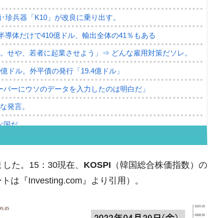
･珍兵器「K10」が改良に乗り出す。
。半導体だけで410億ドル、輸出全体の41％もある
。せや、若者に起業させよう」⇒ どんな雇用対策だソレ。
79億ドル。外平債の発行「19.4億ドル」
ーバーにウソのデータを入力したのは明白だ」
薄な発言。
な国だ。
ます」⇒「金を経由するドル入手」手段ではないのか？
4億ドル」まで拡大 ⇒ 海外資金の動きに強く左右される状態
ました。15：30現在、
KOSPI
（韓国総合株価指数）の
ない「50.5％」に上昇
Investing.com』より引用）。
れた ⇒ 国家が行った恐るべき株価操作であり、空前の国政