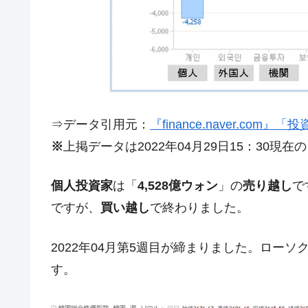
夏の甲子園、優勝校を最も多く輩出している
Fact1
今話題の「楽天ライオンズ」とは？
Fact1
奇跡の毛色「白毛馬」とは？
Fact1
全て勝つといくら？ 競馬GI競走で勝利騎手
Fact1
平成仮面ライダーの意外すぎるモチーフとは
Fact1
⇒データ引用元：
『finance.naver.com
発表から2日で大崩壊、鳴かず飛ばずに終わ
Fact1
※
上掲データは2022年04月29日15：30現在
日本人マスターズ挑戦の歴史。松山以前に最
Fact1
個人投資家
は「
4,528億ウォン
」の
売り越し
で
甲子園通算本塁打、最多の清原に次いで多く
Fact1
ですが、
買い越し
で終わりました。
セレクトセールの高額取引馬が稼いだ金額と
Fact1
2022年04月第5週目が締まりました。ローソ
す。