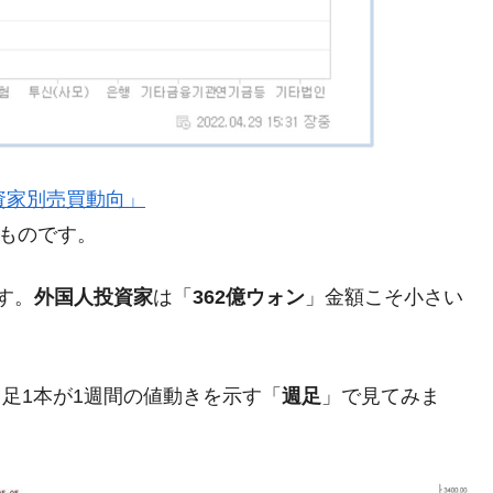
都道府県とは？
がもらえる賞金とは？
？
』「投資家別売買動向」
りそうなスーパーリーグとは？
のものです。
高位だった選手とは？
す。
外国人投資家
は「
362億ウォン
」金額こそ小さい
打っている意外な選手とは？
は？
ク足1本が1週間の値動きを示す「
週足
」で見てみま