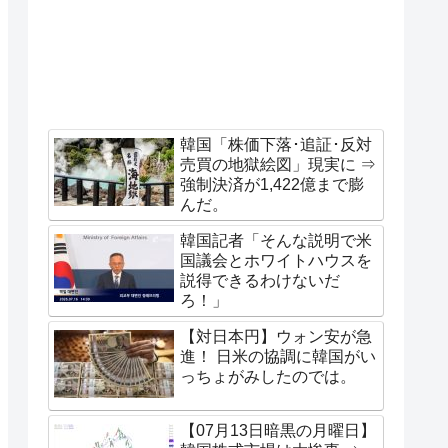
韓国「株価下落･追証･反対
売買の地獄絵図」現実に ⇒
強制決済が1,422億まで膨
んだ。
韓国記者「そんな説明で米
国議会とホワイトハウスを
説得できるわけないだ
ろ！」
【対日本円】ウォン安が急
進！ 日米の協調に韓国がい
っちょがみしたのでは。
【07月13日暗黒の月曜日】