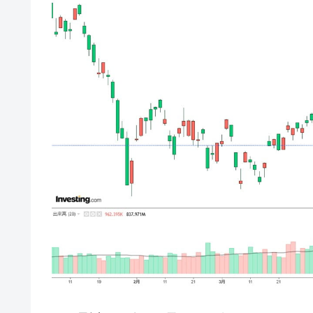
韓国･警察職員が「丸刈りになって抗
『Money1』
中国だけが鉄鋼輸出を異常増加させる 
『Money1』
韓国製造業「半導体絶好調」のウラで他
『Money1』
【米韓激突案件】韓国消費者院が『クーパ
『Money1』
韓国で猛暑。南東部では干ばつ
『Money1』
韓国型イージス搭載の次世代駆逐艦「KD
『Money1』
【対日本円】ウォン安が急進！ 日米
『Money1』
韓国政府『BYD』車への補助金を全廃 
『Money1』
1.9倍！
在韓米国大使スティールが着韓！⇒ 
『Money1』
ドを掲げる「在韓反米勢力」
韓国政府「2035年までに18.4GW規
『Money1』
JPモルガン「韓国レバレッジETFの
『Money1』