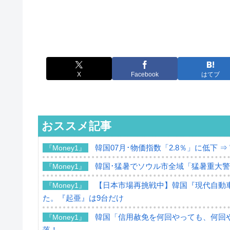
X
Facebook
はてブ
おススメ記事
韓国07月･物価指数「2.8％」に低下 
『Money1』
韓国･猛暑でソウル市全域「猛暑重大
『Money1』
【日本市場再挑戦中】韓国『現代自動車
『Money1』
た。『起亜』は9台だけ
韓国「信用赦免を何回やっても、何回や
『Money1』
落！