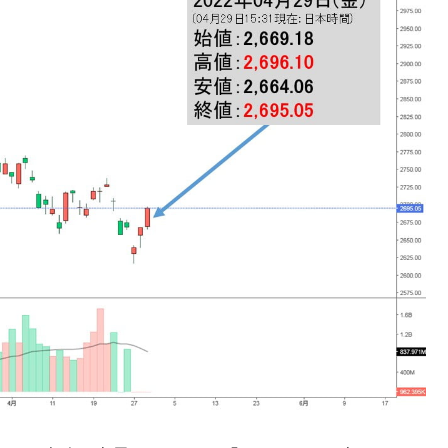
議活動」
⇒ 中国の過剰生産が世界を蝕む。
業種は全般的「不調」⇒ PSIが示す現況は決して良くない。
ン』1人当たり賠償10万ウォンを認定 ⇒ 総額3兆7,000億
DX」1番艦、2032年竣工と公示
の協調に韓国がいっちょがみしたのでは。
⇒ 実は韓国で『BYD』車は売れている。6カ月で対前年同期比
さっそく空港に詰めかけ「出て行け！」「極右勢力」のプラカー
模のAIデータセンター整備」⇒ だから無理だってば。
清算はほぼ終わった」