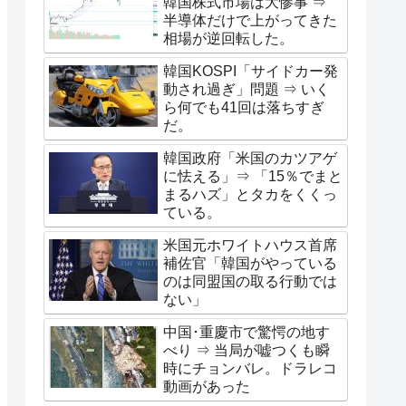
韓国株式市場は大惨事 ⇒
半導体だけで上がってきた
相場が逆回転した。
韓国KOSPI「サイドカー発
動され過ぎ」問題 ⇒ いく
ら何でも41回は落ちすぎ
だ。
韓国政府「米国のカツアゲ
に怯える」⇒ 「15％でまと
まるハズ」とタカをくくっ
ている。
米国元ホワイトハウス首席
補佐官「韓国がやっている
のは同盟国の取る行動では
ない」
中国･重慶市で驚愕の地す
べり ⇒ 当局が嘘つくも瞬
時にチョンバレ。ドラレコ
動画があった