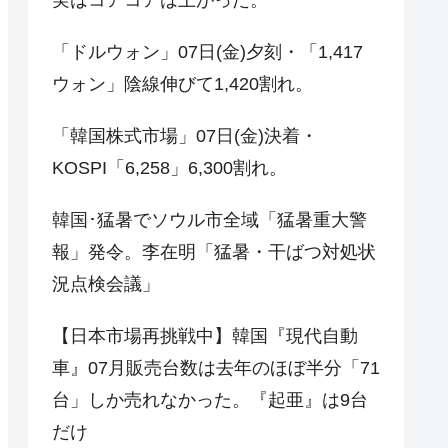
「ドルウォン」07日(金)夕刻・「1,417
ウォン」陰線伸びて1,420割れ。
「韓国株式市場」07日(金)決着・
KOSPI「6,258」6,300割れ。
韓国･猛暑でソウル市全域「猛暑重大警
報」発令。李在明「猛暑・干ばつ対処状
況点検会議」
【日本市場再挑戦中】韓国『現代自動
車』07月販売台数は去年のほぼ半分「71
台」しか売れなかった。『起亜』は9台
だけ