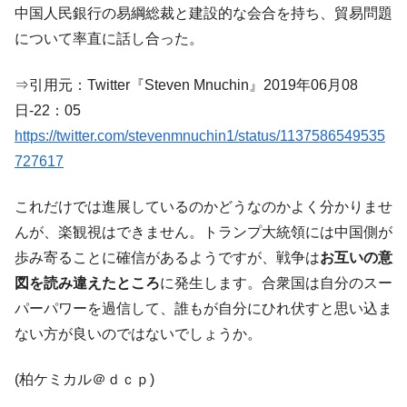
中国人民銀行の易綱総裁と建設的な会合を持ち、貿易問題
韓国政府「ニセＫ-ブランドを通報しようキ
『Money1』
ャンペーン」⇒ あの名物教授も登場！
について率直に話し合った。
韓国「橋が落ちました」⇒ 耐久性「なさす
『Money1』
ぎ」では。
⇒引用元：Twitter『Steven Mnuchin』2019年06月08
日-22：05
韓国鉄鋼最大手『POSCO』ズブズブ沈む。
『Money1』
営業利益80.2％も減少
https://twitter.com/stevenmnuchin1/status/1137586549535
727617
米国下院「韓国の公務員個人をターゲット
『Money1』
にぶん殴る法案」提出！⇒ クーパン問題は合衆国企業に対
する差別。許してはおかぬ
これだけでは進展しているのかどうなのかよく分かりませ
んが、楽観視はできません。トランプ大統領には中国側が
韓国ボンクラ政策室長･金容範、株価暴落に
『Money1』
他人事のような発言。
歩み寄ることに確信があるようですが、戦争は
お互いの意
図を読み違えたところ
に発生します。合衆国は自分のスー
韓国半導体『SKハイニックス』2026年2Qの
『Money1』
業績「史上最高益」当期純利益は前年同期比13.4倍に。
パーパワーを過信して、誰もが自分にひれ伏すと思い込ま
ない方が良いのではないでしょうか。
韓国･加徳島新国際空港「またも暗礁」の危
『Money1』
機 ⇒ 10.7兆では損が出るからできない。
(柏ケミカル＠ｄｃｐ)
【速報】韓国株式市場の暴落・本日07月29
『Money1』
日(水)もサイドカー・サーキットブレイカーの二段コンボ