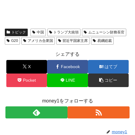
全て勝つといくら？ 競馬GI競走で勝利騎手がもら
Fact1
える賞金とは？
平成仮面ライダーの意外すぎるモチーフとは？
Fact1
発表から2日で大崩壊、鳴かず飛ばずに終わりそう
Fact1
トピック
中国
トランプ大統領
ムニューシン財務長官
なスーパーリーグとは？
G20
アメリカ合衆国
習近平国家主席
易綱総裁
日本人マスターズ挑戦の歴史。松山以前に最高位
Fact1
だった選手とは？
シェアする
甲子園通算本塁打、最多の清原に次いで多く打っ
Fact1
X
Facebook
はてブ
ている意外な選手とは？
セレクトセールの高額取引馬が稼いだ金額とは？
Fact1
Pocket
LINE
コピー
money1をフォローする
money1