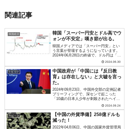
関連記事
韓国「スーパー円安とドル高でウ
韓国経済
ォンが不安定」嘆き節が出る。
韓国メディアでは「スーパー円安」とい
う言葉が登場するようになっています。
2024年06月28日の終値で、ドル円は「1
ドル＝160.83円」まで円安が進行してい
2024.06.30
ます（チャートは『Investing.com』より
引用／日足：以下同）。↑2024...
中国政府が「中国には『反日教
トピック
育』は存在しない」と大嘘を言っ
た。
2024年09月23日、中国外交部の定例記者
ブリーフィングで、深センで起こった
「10歳の日本人少年が刺殺されたヘイト
クライム」について、見逃せない回答が
2024.09.24
ありましたのでご紹介します。本件につ
いて記者が質問したこと、外交部の報道
【中国の外貨準備】258億ドルも
トピック
官がなんと答えた...
減った！
2022年04月06日、中国の国家外貨管理局