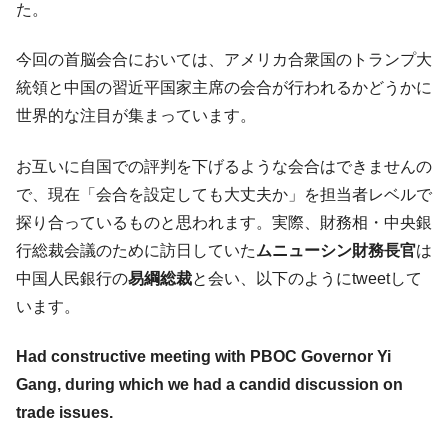
『Money1』
た。
韓国型イージス搭載の次世代駆逐艦
『Money1』
「KDDX」1番艦、2032年竣工と公示
今回の首脳会合においては、アメリカ合衆国のトランプ大
統領と中国の習近平国家主席の会合が行われるかどうかに
【対日本円】ウォン安が急進！ 日米の協調
『Money1』
に韓国がいっちょがみしたのでは。
世界的な注目が集まっています。
韓国政府『BYD』車への補助金を全廃 ⇒ 実
『Money1』
は韓国で『BYD』車は売れている。6カ月で対前年同期比
お互いに自国での評判を下げるような会合はできませんの
1.9倍！
で、現在「会合を設定しても大丈夫か」を担当者レベルで
在韓米国大使スティールが着韓！⇒ さっそ
『Money1』
探り合っているものと思われます。実際、財務相・中央銀
く空港に詰めかけ「出て行け！」「極右勢力」のプラカー
行総裁会議のために訪日していた
ムニューシン財務長官
は
ドを掲げる「在韓反米勢力」
中国人民銀行の
易綱総裁
と会い、以下のようにtweetして
韓国政府「2035年までに18.4GW規模のAIデ
『Money1』
います。
ータセンター整備」⇒ だから無理だってば。
JPモルガン「韓国レバレッジETFの清算は
『Money1』
Had constructive meeting with PBOC Governor Yi
ほぼ終わった」
Gang, during which we had a candid discussion on
韓国『国民年金公団』株価暴落で200兆蒸
『Money1』
trade issues.
発。