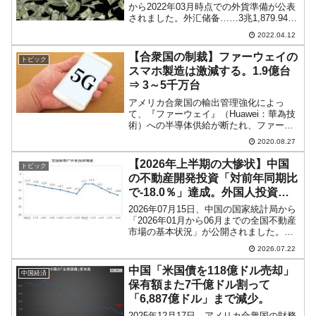
から2022年03月時点での外貨準備が公表
されました。外汇储备……3兆1,879.94億
ドル(Foreign currency reserves)対前月
2022.04.12
比：-258.33億ドル基金组织储备头
寸……...
【合衆国の制裁】ファーウェイの
トピック
スマホ製造は激減する。1.9億台
⇒ 3～5千万台
アメリカ合衆国の輸出管理強化によっ
て、『ファーウェイ』（Huawei：華為技
術）への半導体供給が断たれ、ファーウ
ェイもこれでおしまいだ、といわれてい
2020.08.27
ます。しかし、この輸出管理強化は特に
半導体に限ったことではないのです。合
【2026年上半期の大惨状】中国
トピック
衆国の技術が使われて...
の不動産開発投資「対前年同期比
で-18.0％」達成。外国人投資家
は帰ってこない
2026年07月15日、中国の国家統計局から
「2026年01月から06月までの全国不動産
市場の基本状況」が公開されました。こ
れで2026年も上半期ぶんの状況が締まっ
2026.07.22
たわけです。毎月のように今回も惨憺た
る状況です。まず「不動産開発投資の完
中国「米国債を118億ドル売却」
中国経済
了状...
保有額また7千億ドル割って
「6,887億ドル」まで減少。
2025年12月17日、アメリカ合衆国の財務