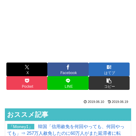
X
Facebook
はてブ
Pocket
LINE
コピー
2019.06.10
2019.06.19
おススメ記事
韓国「信用赦免を何回やっても、何回やっ
『Money1』
ても」⇒ 257万人赦免したのに60万人がまた延滞者に転