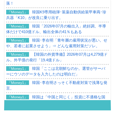
落！
韓国K9専用砲弾･装薬自動供給装甲車両･珍
『Money1』
兵器「K10」が改良に乗り出す。
韓国「2026年07月の輸出入」絶好調。半導
『Money1』
体だけで410億ドル、輸出全体の41％もある
韓国･李在明「青年層の雇用状況が悪い。せ
『Money1』
や、若者に起業させよう」⇒ どんな雇用対策だソレ。
【韓国の外貨準備】2026年07月は4,279億ド
『Money1』
ル。外平債の発行「19.4億ドル」
韓国「ここは北朝鮮なのか。選管がサーバ
『Money1』
ーにウソのデータを入力したのは明白だ」
韓国･李在明さっそく不動産対策で浅薄な発
『Money1』
言。
韓国は「中国と同じく」投資に不適格な国
『Money1』
だ。
『韓国銀行』が「金の保有量を増やしま
『Money1』