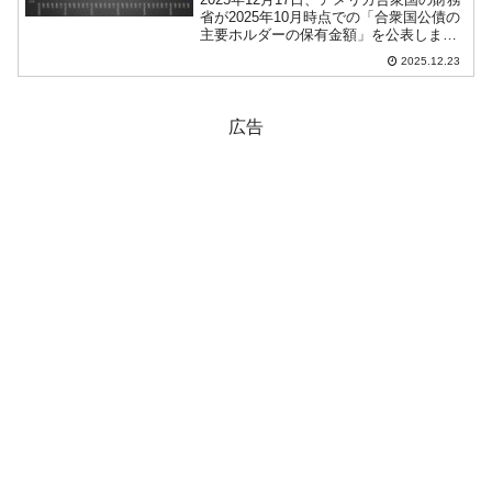
省が2025年10月時点での「合衆国公債の
主要ホルダーの保有金額」を公表しまし
た。2025年10月中国：6,887億ドル⇒参
2025.12.23
照・引用元：『アメリカ合衆国 財務省』
「Table 5: Major F...
広告