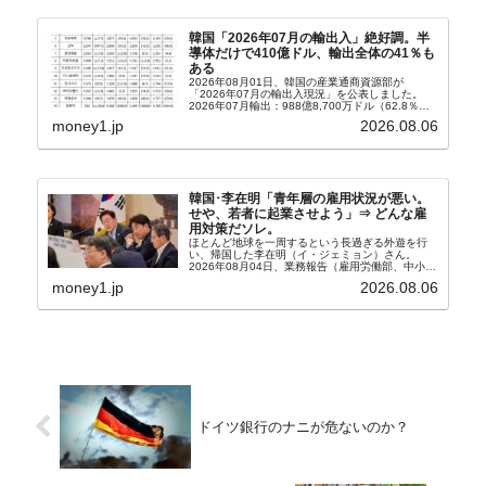
韓国「2026年07月の輸出入」絶好調。半
導体だけで410億ドル、輸出全体の41％も
ある
2026年08月01日、韓国の産業通商資源部が
「2026年07月の輸出入現況」を公表しました。
2026年07月輸出：988億8,700万ドル（62.8％）
輸入：685億6,300万ドル（26.5％）貿易収支：
money1.jp
2026.08.06
303億2,400万ドル2026...
韓国･李在明「青年層の雇用状況が悪い。
せや、若者に起業させよう」⇒ どんな雇
用対策だソレ。
ほとんど地球を一周するという長過ぎる外遊を行
い、帰国した李在明（イ・ジェミョン）さん。
2026年08月04日、業務報告（雇用労働部、中小ベ
ンチャー企業部、公正取引委員会）を主催。この席
money1.jp
2026.08.06
上、韓国大統領に成りおおせた李在明（イ・ジェミ
ョン）さん...
ドイツ銀行のナニが危ないのか？