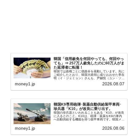
韓国「信用赦免を何回やっても、何回やっ
ても」⇒ 257万人赦免したのに60万人がま
た延滞者に転落！
韓国では政権ごとに徳政令を発動しています。先に
ご紹介したとおり、韓国大統領に成りおおせた李在
明（イ・ジェミョン）さんも、尹錫悦（ユン・ソギ
ョル）前政権が行った――「新出発基金」をバッド
money1.jp
2026.08.07
バンクにして不良債権の買い取りを行い、分割償還
や元利減免...
韓国K9専用砲弾･装薬自動供給装甲車両･
珍兵器「K10」が改良に乗り出す。
韓国の珍兵器といわれることもある「K10」が改良
に入るとのこと。K10は、砲弾・装薬をK9の車内
へ自動供給する機能を持つ装甲車両です。韓国メデ
ィア『Chosun Biz』が報じていますので、同記事
から以下に一部を引きます。2005年に初めて...
money1.jp
2026.08.06