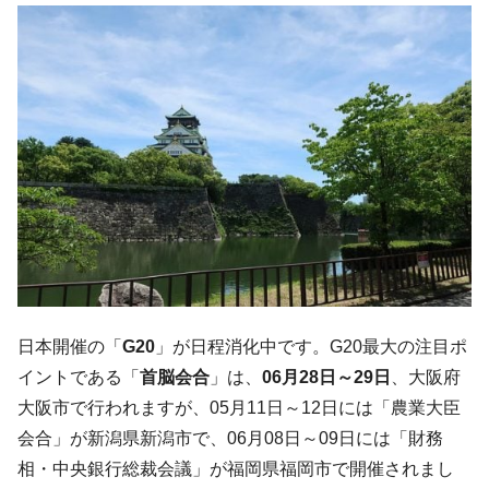
す」⇒「金を経由するドル入手」手段ではないのか？
韓国･外為取引量「1日当たり1,214.4億ド
『Money1』
ル」まで拡大 ⇒ 海外資金の動きに強く左右される状態
韓国･帰ってきた李在明。李在明を支持しな
『Money1』
い「50.5％」に上昇
韓国大統領府ボンクラ政策室長が告発され
『Money1』
た ⇒ 国家が行った恐るべき株価操作であり、空前の国政壟
断
韓国･警察職員が「丸刈りになって抗議活
『Money1』
動」
中国だけが鉄鋼輸出を異常増加させる ⇒ 中
『Money1』
国の過剰生産が世界を蝕む。
日本開催の「
G20
」が日程消化中です。G20最大の注目ポ
韓国製造業「半導体絶好調」のウラで他業
『Money1』
イントである「
首脳会合
」は、
06月28日～29日
、大阪府
種は全般的「不調」⇒ PSIが示す現況は決して良くない。
大阪市で行われますが、05月11日～12日には「農業大臣
【米韓激突案件】韓国消費者院が『クーパ
『Money1』
会合」が新潟県新潟市で、06月08日～09日には「財務
ン』1人当たり賠償10万ウォンを認定 ⇒ 総額3兆7,000億
相・中央銀行総裁会議」が福岡県福岡市で開催されまし
韓国で猛暑。南東部では干ばつ