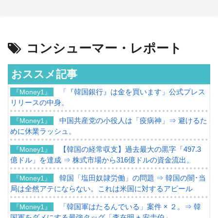
コンシューマー・レポート
おススメ記事
「『韓国銀行』は金を買います」公式プレス
『Money1』
リリースの中身。
中国共産党の小役人は「疫病神」⇒ 避けるた
『Money1』
めに休業ラッシュ。
【韓国の経常収支】過去最大の黒字「497.3
『Money1』
億ドル」を達成 ⇒ 株式市場から316億ドルの資金流出。
韓国「塩田奴隷労働」の問題 ⇒ 韓国の闇･当
『Money1』
局は全然アテにならない。これは米国に対するアピール
「韓国軍はたるんでいる」案件 × ２。⇒ 韓
『Money1』
国軍をダメにする最強タッグ「李在明 + 安圭伯」