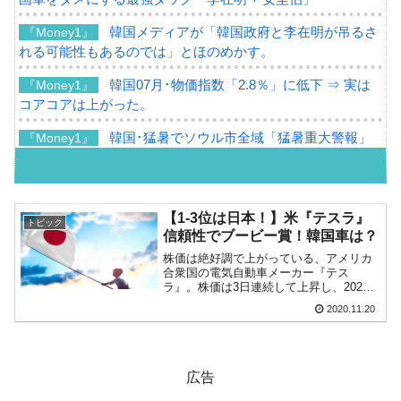
韓国メディアが「韓国政府と李在明が吊るさ
『Money1』
れる可能性もあるのでは」とほのめかす。
韓国07月･物価指数「2.8％」に低下 ⇒ 実は
『Money1』
コアコアは上がった。
韓国･猛暑でソウル市全域「猛暑重大警報」
『Money1』
発令。李在明「猛暑・干ばつ対処状況点検会議」
【日本市場再挑戦中】韓国『現代自動車』07
『Money1』
月販売台数は去年のほぼ半分「71台」しか売れなかった。
【1-3位は日本！】米『テスラ』
トピック
『起亜』は9台だけ
信頼性でブービー賞！韓国車は？
株価は絶好調で上がっている、アメリカ
韓国「信用赦免を何回やっても、何回やって
『Money1』
合衆国の電気自動車メーカー『テス
も」⇒ 257万人赦免したのに60万人がまた延滞者に転落！
ラ』。株価は3日連続して上昇し、2020
年11月19日(現地時間)、株価はついに
2020.11.20
韓国K9専用砲弾･装薬自動供給装甲車両･珍兵
『Money1』
「499.27ドル」をつけました。上掲は
『テスラ』の日足チャートですがまさに
器「K10」が改良に乗り出す。
急騰しています（...
韓国「2026年07月の輸出入」絶好調。半導体
『Money1』
広告
だけで410億ドル、輸出全体の41％もある