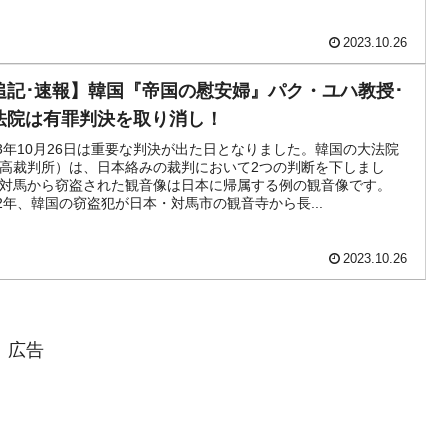
模のAIデータセンター整備」⇒ だから無理だってば。
2023.10.26
追記･速報】韓国『帝国の慰安婦』パク・ユハ教授･
法院は有罪判決を取り消し！
23年10月26日は重要な判決が出た日となりました。韓国の大法院
高裁判所）は、日本絡みの裁判において2つの判断を下しまし
対馬から窃盗された観音像は日本に帰属する例の観音像です。
12年、韓国の窃盗犯が日本・対馬市の観音寺から長...
2023.10.26
広告