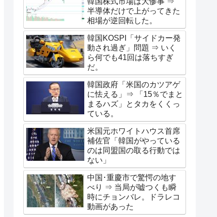
韓国株式市場は大惨事 ⇒
半導体だけで上がってきた
相場が逆回転した。
韓国KOSPI「サイドカー発
動され過ぎ」問題 ⇒ いく
ら何でも41回は落ちすぎ
だ。
韓国政府「米国のカツアゲ
に怯える」⇒ 「15％でまと
まるハズ」とタカをくくっ
ている。
米国元ホワイトハウス首席
補佐官「韓国がやっている
のは同盟国の取る行動では
ない」
中国･重慶市で驚愕の地す
べり ⇒ 当局が嘘つくも瞬
時にチョンバレ。ドラレコ
動画があった