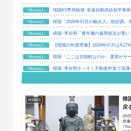
韓国K9専用砲弾･装薬自動供給装甲車両
『Money1』
韓国「2026年07月の輸出入」絶好調。
『Money1』
韓国･李在明「青年層の雇用状況が悪い
『Money1』
【韓国の外貨準備】2026年07月は4,2
『Money1』
韓国「ここは北朝鮮なのか。選管がサ
『Money1』
韓国･李在明さっそく不動産対策で浅薄
『Money1』
韓国は「中国と同じく」投資に不適格
『Money1』
『韓国銀行』が「金の保有量を増やし
『Money1』
韓
韓国経済
韓国･外為取引量「1日当たり1,214.
『Money1』
戻
韓国･帰ってきた李在明。李在明を支持し
『Money1』
20
坐像
↑Y
韓国大統領府ボンクラ政策室長が告発さ
『Money1』