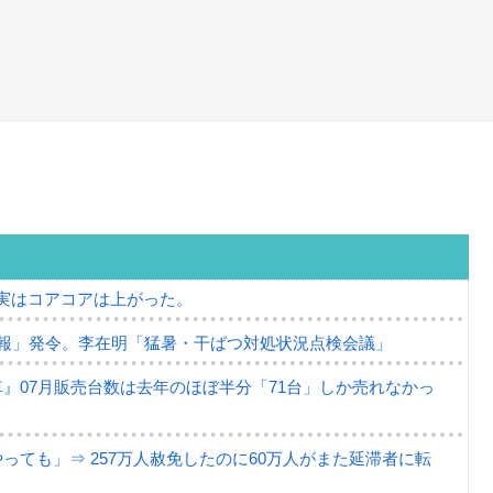
⇒ 実はコアコアは上がった。
報」発令。李在明「猛暑・干ばつ対処状況点検会議」
』07月販売台数は去年のほぼ半分「71台」しか売れなかっ
ても」⇒ 257万人赦免したのに60万人がまた延滞者に転