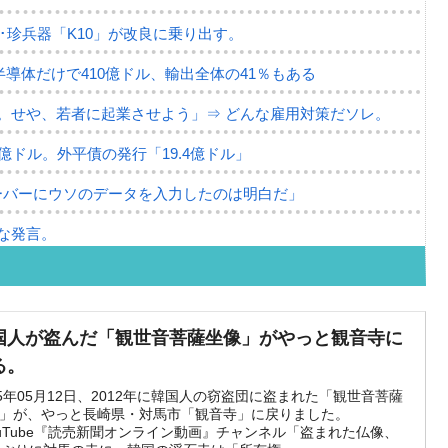
･珍兵器「K10」が改良に乗り出す。
半導体だけで410億ドル、輸出全体の41％もある
。せや、若者に起業させよう」⇒ どんな雇用対策だソレ。
79億ドル。外平債の発行「19.4億ドル」
ーバーにウソのデータを入力したのは明白だ」
な発言。
な国だ。
ます」⇒「金を経由するドル入手」手段ではないのか？
国人が盗んだ「観世音菩薩坐像」がやっと観音寺に
4億ドル」まで拡大 ⇒ 海外資金の動きに強く左右される状態
る。
ない「50.5％」に上昇
25年05月12日、2012年に韓国人の窃盗団に盗まれた「観世音菩薩
」が、やっと長崎県・対馬市「観音寺」に戻りました。
ouTube『読売新聞オンライン動画』チャンネル「盗まれた仏像、
れた ⇒ 国家が行った恐るべき株価操作であり、空前の国政壟