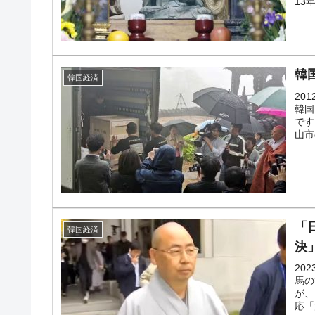
13
断
韓国･警察職員が「丸刈りになって抗議
『Money1』
中国だけが鉄鋼輸出を異常増加させる 
『Money1』
韓
韓国経済
韓国製造業「半導体絶好調」のウラで他
『Money1』
20
韓国
【米韓激突案件】韓国消費者院が『クーパン
『Money1』
です
山市
韓国で猛暑。南東部では干ばつ
『Money1』
韓国型イージス搭載の次世代駆逐艦「KD
『Money1』
【対日本円】ウォン安が急進！ 日米の
『Money1』
「
韓国経済
韓国政府『BYD』車への補助金を全廃 
『Money1』
決
1.9倍！
20
在韓米国大使スティールが着韓！⇒ さ
『Money1』
馬の
が、
ドを掲げる「在韓反米勢力」
応「