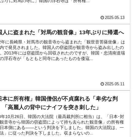
年ぶりに対馬の寺に」韓国の浮石寺は「所有権...
活動」
2025.05.13
⇒ 中国の過剰生産が世界を蝕む。
国人に盗まれた「対馬の観音像」13年ぶりに帰還へ
業種は全般的「不調」⇒ PSIが示す現況は決して良くない。
12年に長崎県・対馬市の観音寺から盗まれた「観世音菩薩坐像」は
内で発見されました。韓国人の窃盗団が観音寺から盗み出したの
』1人当たり賠償10万ウォンを認定 ⇒ 総額3兆7,000億
。2013年には窃盗団から回収されたのですが、韓国・忠清南道瑞
の浮石寺が「もともと同寺にあったものを倭寇...
DX」1番艦、2032年竣工と公示
2025.05.11
協調に韓国がいっちょがみしたのでは。
日本に所有権」韓国僧侶が不貞腐れる「卑劣な判
⇒ 実は韓国で『BYD』車は売れている。6カ月で対前年同期比
」「高麗人の背中にナイフを突き刺した」
23年10月26日、韓国の大法院（最高裁判所に相当）は、「日本･対
っそく空港に詰めかけ「出て行け！」「極右勢力」のプラカー
観音寺から韓国の窃盗団によって持ち去られた観音像」の所有権
日本側にある――という判決を下しました。韓国の大法院は、一
法」に従った判決を下しました。収まらないの...