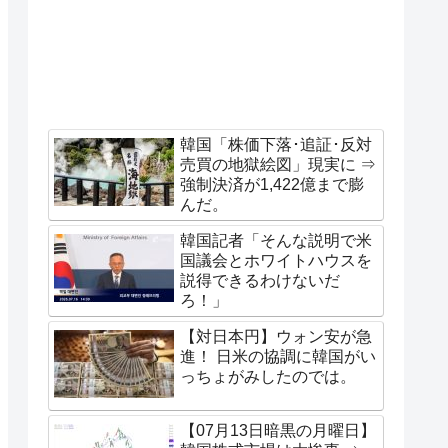
韓国「株価下落･追証･反対
売買の地獄絵図」現実に ⇒
強制決済が1,422億まで膨
んだ。
韓国記者「そんな説明で米
国議会とホワイトハウスを
説得できるわけないだ
ろ！」
【対日本円】ウォン安が急
進！ 日米の協調に韓国がい
っちょがみしたのでは。
【07月13日暗黒の月曜日】