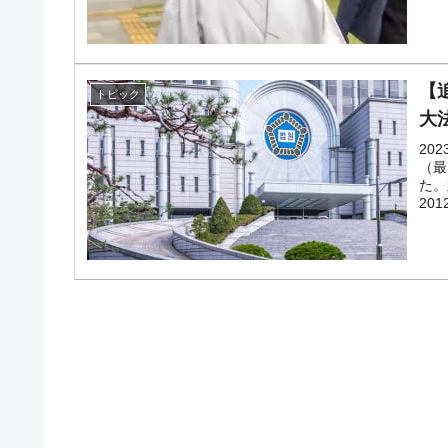
韓国政府「2035年までに18.4GW規
『Money1』
【
トピック
大
20
（最
た。
20