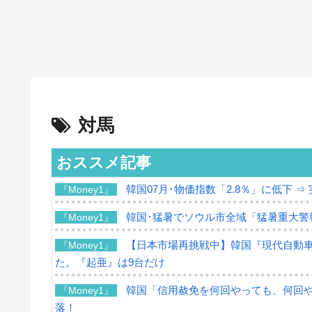
対馬
おススメ記事
韓国07月･物価指数「2.8％」に低下 
『Money1』
韓国･猛暑でソウル市全域「猛暑重大警
『Money1』
【日本市場再挑戦中】韓国『現代自動車
『Money1』
た。『起亜』は9台だけ
韓国「信用赦免を何回やっても、何回やっ
『Money1』
落！