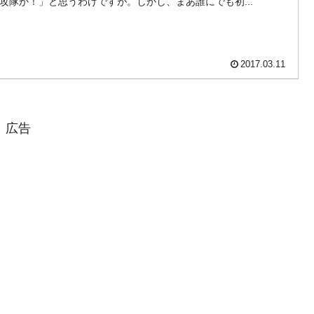
攻隊か！」と思うわけですが。しかし、まあ誰にでも初...
4億ドル」まで拡大 ⇒ 海外資金の動きに強く左右される状態
ない「50.5％」に上昇
2017.03.11
れた ⇒ 国家が行った恐るべき株価操作であり、空前の国政壟
活動」
広告
⇒ 中国の過剰生産が世界を蝕む。
業種は全般的「不調」⇒ PSIが示す現況は決して良くない。
』1人当たり賠償10万ウォンを認定 ⇒ 総額3兆7,000億
DX」1番艦、2032年竣工と公示
協調に韓国がいっちょがみしたのでは。