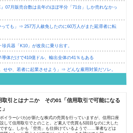
』07月販売台数は去年のほぼ半分「71台」しか売れなかっ
ても」⇒ 257万人赦免したのに60万人がまた延滞者に転
･珍兵器「K10」が改良に乗り出す。
半導体だけで410億ドル、輸出全体の41％もある
。せや、若者に起業させよう」⇒ どんな雇用対策だソレ。
79億ドル。外平債の発行「19.4億ドル」
ーバーにウソのデータを入力したのは明白だ」
用取引とはナニか その01「信用取引で可能になる
な発言。
と」
な国だ。
ボイラー(バカ)が新たな株式の売買を行っていますが、信用口座
設して信用取引でとのこと。ど素人で売買も5回目なのに大した
ですな。しかも「空売」も仕掛けているようで……筆者などは
ます」⇒「金を経由するドル入手」手段ではないのか？