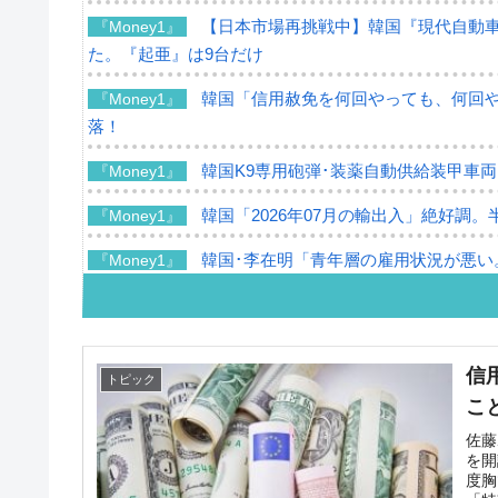
【日本市場再挑戦中】韓国『現代自動車
『Money1』
た。『起亜』は9台だけ
韓国「信用赦免を何回やっても、何回やっ
『Money1』
落！
韓国K9専用砲弾･装薬自動供給装甲車両
『Money1』
韓国「2026年07月の輸出入」絶好調。
『Money1』
韓国･李在明「青年層の雇用状況が悪い
『Money1』
【韓国の外貨準備】2026年07月は4,2
『Money1』
韓国「ここは北朝鮮なのか。選管がサ
『Money1』
信
トピック
韓国･李在明さっそく不動産対策で浅薄
『Money1』
こ
韓国は「中国と同じく」投資に不適格
『Money1』
佐藤
を開
度胸
『韓国銀行』が「金の保有量を増やし
『Money1』