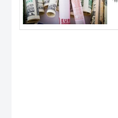
「特
韓国･外為取引量「1日当たり1,214.
『Money1』
韓国･帰ってきた李在明。李在明を支持し
『Money1』
韓国大統領府ボンクラ政策室長が告発さ
『Money1』
断
韓国･警察職員が「丸刈りになって抗議
『Money1』
中国だけが鉄鋼輸出を異常増加させる 
『Money1』
韓国製造業「半導体絶好調」のウラで他
『Money1』
【米韓激突案件】韓国消費者院が『クーパン
『Money1』
韓国で猛暑。南東部では干ばつ
『Money1』
韓国型イージス搭載の次世代駆逐艦「KD
『Money1』
【対日本円】ウォン安が急進！ 日米の
『Money1』