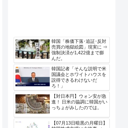
韓国「株価下落･追証･反対
売買の地獄絵図」現実に ⇒
強制決済が1,422億まで膨
んだ。
韓国記者「そんな説明で米
国議会とホワイトハウスを
説得できるわけないだ
ろ！」
【対日本円】ウォン安が急
進！ 日米の協調に韓国がい
っちょがみしたのでは。
【07月13日暗黒の月曜日】