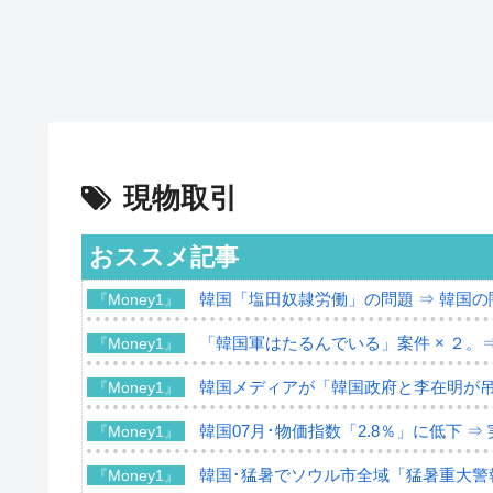
現物取引
おススメ記事
韓国「塩田奴隷労働」の問題 ⇒ 韓国
『Money1』
「韓国軍はたるんでいる」案件 × ２。
『Money1』
韓国メディアが「韓国政府と李在明が
『Money1』
韓国07月･物価指数「2.8％」に低下 
『Money1』
韓国･猛暑でソウル市全域「猛暑重大警
『Money1』