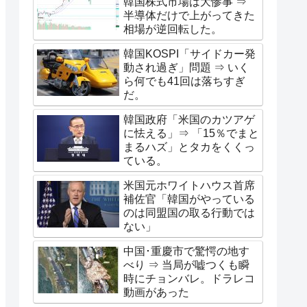
韓国株式市場は大惨事 ⇒
半導体だけで上がってきた
相場が逆回転した。
韓国KOSPI「サイドカー発
動され過ぎ」問題 ⇒ いく
ら何でも41回は落ちすぎ
だ。
韓国政府「米国のカツアゲ
に怯える」⇒ 「15％でまと
まるハズ」とタカをくくっ
ている。
米国元ホワイトハウス首席
補佐官「韓国がやっている
のは同盟国の取る行動では
ない」
中国･重慶市で驚愕の地す
べり ⇒ 当局が嘘つくも瞬
時にチョンバレ。ドラレコ
動画があった