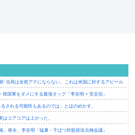
の闇･当局は全然アテにならない。これは米国に対するアピール
⇒ 韓国軍をダメにする最強タッグ「李在明 + 安圭伯」
吊るされる可能性もあるのでは」とほのめかす。
⇒ 実はコアコアは上がった。
報」発令。李在明「猛暑・干ばつ対処状況点検会議」