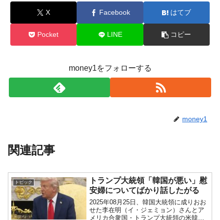
X
Facebook
はてブ
Pocket
LINE
コピー
money1をフォローする
money1
関連記事
トランプ大統領「韓国が悪い」慰
トピック
安婦についてばかり話したがる
2025年08月25日、韓国大統領に成りおお
せた李在明（イ・ジェミョン）さんとア
メリカ合衆国・トランプ大統領の米韓首