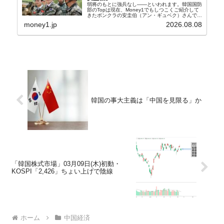
弱将のもとに強兵なし――といわれます。韓国国防
部のTopは現在、Money1でもしつこくご紹介して
きたボンクラの安圭伯（アン・ギュベク）さんで
す。↑経済的無知蒙昧な李在明（イ・ジェミョン）
money1.jp
2026.08.08
さんと「韓国初の文官上がり」の国防部長官安圭伯
（アン...
韓国の事大主義は「中国を見限る」か
「韓国株式市場」03月09日(木)初動・
KOSPI「2,426」ちょい上げで陰線
ホーム
中国経済