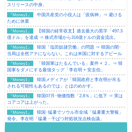
スリリースの中身。
中国共産党の小役人は「疫病神」⇒ 避ける
『Money1』
ために休業
【韓国の経常収支】過去最大の黒字「497.3
『Money1』
億ドル」を達成 ⇒ 株式市場から316億ドルの資金流出。
韓国「塩田奴隷労働」の問題 ⇒ 韓国の闇･
『Money1』
当局は全然アテにならない。これは米国に対するアピール
「韓国軍はたるんでいる」案件 × ２。⇒ 韓
『Money1』
国軍をダメにする最強タッグ「李在明 + 安圭伯」
韓国メディアが「韓国政府と李在明が吊る
『Money1』
される可能性もあるのでは」とほのめかす。
韓国07月･物価指数「2.8％」に低下 ⇒ 実は
『Money1』
コアコアは上がった。
韓国･猛暑でソウル市全域「猛暑重大警報」
『Money1』
発令。李在明「猛暑・干ばつ対処状況点検会議」
【日本市場再挑戦中】韓国『現代自動車』
『Money1』