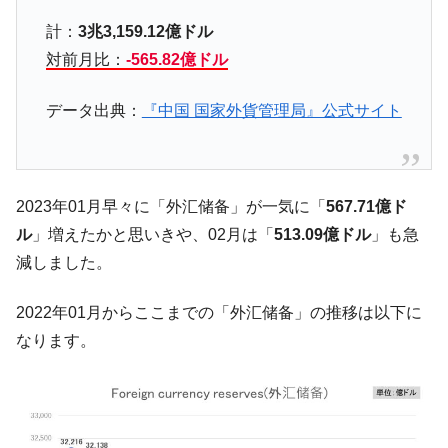
種は全般的「不調」⇒ PSIが示す現況は決して良くない。
計：
3兆3,159.12億ドル
【米韓激突案件】韓国消費者院が『クーパ
『Money1』
対前月比：
-565.82億ドル
ン』1人当たり賠償10万ウォンを認定 ⇒ 総額3兆7,000億
韓国で猛暑。南東部では干ばつ
『Money1』
データ出典：
『中国 国家外貨管理局』公式サイト
韓国型イージス搭載の次世代駆逐艦
『Money1』
「KDDX」1番艦、2032年竣工と公示
【対日本円】ウォン安が急進！ 日米の協調
『Money1』
に韓国がいっちょがみしたのでは。
2023年01月早々に「外汇储备」が一気に「
567.71億ド
ル
」増えたかと思いきや、02月は「
513.09億ドル
」も急
韓国政府『BYD』車への補助金を全廃 ⇒ 実
『Money1』
は韓国で『BYD』車は売れている。6カ月で対前年同期比
減しました。
1.9倍！
2022年01月からここまでの「外汇储备」の推移は以下に
在韓米国大使スティールが着韓！⇒ さっそ
『Money1』
く空港に詰めかけ「出て行け！」「極右勢力」のプラカー
なります。
ドを掲げる「在韓反米勢力」
韓国政府「2035年までに18.4GW規模のAIデ
『Money1』
ータセンター整備」⇒ だから無理だってば。