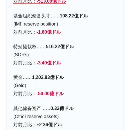
対前月比：
-513.09億ドル
韓国は「中国と同じく」投資に不適格な国
『Money1』
だ。
基金组织储备头寸……
108.22億ドル
『韓国銀行』が「金の保有量を増やしま
『Money1』
(IMF reserve position)
す」⇒「金を経由するドル入手」手段ではないのか？
対前月比：
-1.60億ドル
韓国･外為取引量「1日当たり1,214.4億ド
『Money1』
ル」まで拡大 ⇒ 海外資金の動きに強く左右される状態
特别提款权……
516.22億ドル
(SDRs)
韓国･帰ってきた李在明。李在明を支持しな
『Money1』
い「50.5％」に上昇
対前月比：
-3.49億ドル
韓国大統領府ボンクラ政策室長が告発され
『Money1』
黄金……
1,202.83億ドル
た ⇒ 国家が行った恐るべき株価操作であり、空前の国政壟
断
(Gold)
韓国･警察職員が「丸刈りになって抗議活
対前月比：
-50.00億ドル
『Money1』
動」
其他储备资产……
0.32億ドル
中国だけが鉄鋼輸出を異常増加させる ⇒ 中
『Money1』
国の過剰生産が世界を蝕む。
(Other reserve assets)
対前月比：
+2.36億ドル
韓国製造業「半導体絶好調」のウラで他業
『Money1』