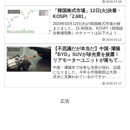
2026.07.09
『Investing.com』より引用）。結局、陰
線終わりました。前日よりは上で締まっ
「韓国株式市場」12日(火)決着・
トピック
て...
KOSPI「2,681」
2024年03月12日(火)の韓国株式市場が締
まりました。15:40現在、KOSPI（韓国総
合株価指数）のチャートは以下のように
なっています（チャートは
2024.03.12
『Investing.com』より引用）。投資家別
売買動向は以下です。⇒データ引用元：
【不思議だが本当だ】中国･瀋陽
トピック
『...
『BYD』SUVが珍光景を披露！
リアモーターユニットが落ちて
る。
中国・瀋陽市で珍奇な光景が現れ、話題
になりました。今年も中国南部は大雨・
洪水に見舞われているのですが……。電
気自動車メーカー『BYD』のSUV「唐
2026.07.17
（Tang）」が何かを引きずりながら走
行、止まったところが目撃されました
（2026年07月13...
広告