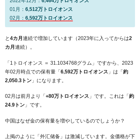
2022年12月：
6,464万トロイオンス
全て勝つといくら？ 競馬GI競走で勝利騎手がもら
Fact1
える賞金とは？
01月：
6,512万トロイオンス
02月：
6,592万トロイオンス
平成仮面ライダーの意外すぎるモチーフとは？
Fact1
発表から2日で大崩壊、鳴かず飛ばずに終わりそう
Fact1
なスーパーリーグとは？
と
4カ月
連続で増加しています（2023年に入ってからは
2
日本人マスターズ挑戦の歴史。松山以前に最高位
Fact1
カ月
連続）。
だった選手とは？
「1トロイオンス ＝ 31.1034768グラム」ですから、2023
甲子園通算本塁打、最多の清原に次いで多く打っ
Fact1
ている意外な選手とは？
年02月時点での保有量「
6,592万トロイオンス
」は「
約
2,050.3トン
」になります。
セレクトセールの高額取引馬が稼いだ金額とは？
Fact1
02月は前月より「
+80万トロイオンス
」です。これは「
約
24.9トン
」です。
中国はなぜ金の保有量を増やしているのでしょうか？
上掲のように「外汇储备」は激減しています。金価格が下