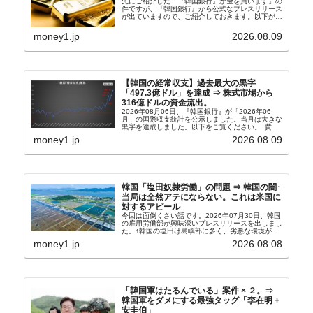
先にご紹介した「『韓国銀行』が金を買います」の
件ですが、『韓国銀行』から公式なプレスリリース
が出ていますので、ご紹介しておきます。以下が全
文和訳です。表題：韓国銀行、国内生産金の買い入
れ協力体制を構築□『韓国銀行』は、国内生産金の
money1.jp
2026.08.09
買い入れに...
【韓国の経常収支】過去最大の黒字
「497.3億ドル」を達成 ⇒ 株式市場から
316億ドルの資金流出。
2026年08月06日、『韓国銀行』が「2026年06
月」の国際収支統計を公示しました。当月は大きな
黒字を達成しました。以下をご覧ください。↑黄色
の傾向ペンでフォーカスしているのが2026年06月
money1.jp
2026.08.09
の経常収支です。2026年06月貿易収支：4...
韓国「塩田奴隷労働」の問題 ⇒ 韓国の闇･
当局は全然アテにならない。これは米国に
対するアピール
今回は面倒くさい話です。2026年07月30日、韓国
の雇用労働部が興味深いプレスリリースを出しまし
た。↑韓国の塩田は島嶼部に多く、劣悪な環境が一
般に見られることが少ないため、事件の発覚を妨げ
money1.jp
2026.08.08
たといわれます（後述）。これは、いわゆる「塩田
奴隷...
「韓国軍はたるんでいる」案件 × ２。⇒
韓国軍をダメにする最強タッグ「李在明 +
安圭伯」