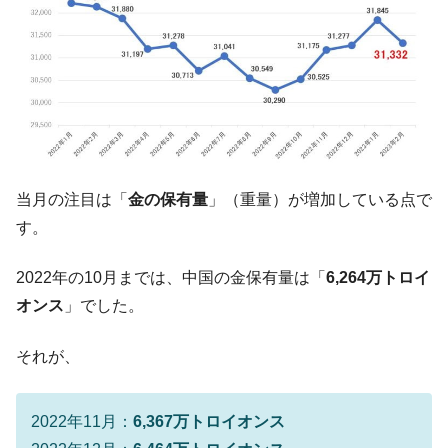
JPモルガン「韓国レバレッジETFの清算は
『Money1』
ほぼ終わった」
韓国『国民年金公団』株価暴落で200兆蒸
『Money1』
発。
韓国政府「ニセＫ-ブランドを通報しようキ
『Money1』
ャンペーン」⇒ あの名物教授も登場！
韓国「橋が落ちました」⇒ 耐久性「なさす
『Money1』
ぎ」では。
当月の注目は「
金の保有量
」（重量）が増加している点で
韓国鉄鋼最大手『POSCO』ズブズブ沈む。
『Money1』
す。
営業利益80.2％も減少
日本の誇る海洋資源調査船『白嶺』は先進技術の
Fact1
2022年の10月までは、中国の金保有量は「
6,264万トロイ
塊！
オンス
」でした。
夏の甲子園、優勝校を最も多く輩出している都道
Fact1
府県とは？
それが、
今話題の「楽天ライオンズ」とは？
Fact1
奇跡の毛色「白毛馬」とは？
Fact1
2022年11月：
6,367万トロイオンス