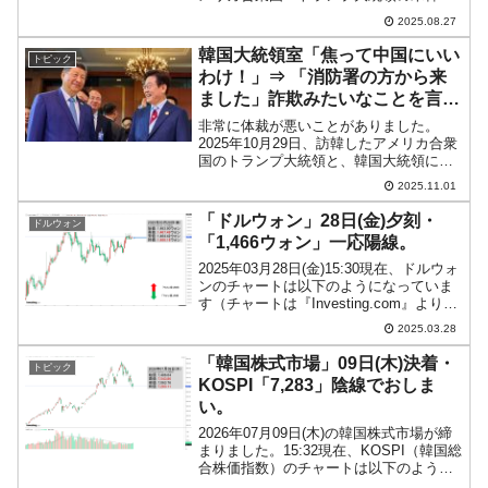
脳会談が行われました。非公開の会談が
2025.08.27
行われる前に、公開で記者からの質問に
答える場が設けられました。この中に
韓国大統領室「焦って中国にいい
トピック
「李大統領はこの会...
わけ！」⇒ 「消防署の方から来
ました」詐欺みたいなことを言っ
てしまう。
非常に体裁が悪いことがありました。
2025年10月29日、訪韓したアメリカ合衆
国のトランプ大統領と、韓国大統領に成
りおおせた李在明（イ・ジェミョン）さ
2025.11.01
んと間で日米首脳会談を開催されまし
た。↑冒頭発言で李在明（イ・ジェミョ
「ドルウォン」28日(金)夕刻・
ドルウォン
ン）さんは「核燃料を...
「1,466ウォン」一応陽線。
2025年03月28日(金)15:30現在、ドルウォ
ンのチャートは以下のようになっていま
す（チャートは『Investing.com』より引
用）。上がらないねえ(笑)――となってい
2025.03.28
ます。現在のところ「1ドル＝1,466ウォ
ン」近辺の攻防となっ...
「韓国株式市場」09日(木)決着・
トピック
KOSPI「7,283」陰線でおしま
い。
2026年07月09日(木)の韓国株式市場が締
まりました。15:32現在、KOSPI（韓国総
合株価指数）のチャートは以下のように
なっています（チャートは