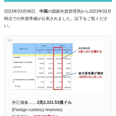
07月販売台数は去年のほぼ半分「71台」しか売れなかっ
た。『起亜』は9台だけ
2023年03月06日、
中国
の国家外貨管理局から2023年02月
韓国「信用赦免を何回やっても、何回やっ
『Money1』
時点での外貨準備が公表されました。以下をご覧くださ
ても」⇒ 257万人赦免したのに60万人がまた延滞者に転
い。
落！
韓国K9専用砲弾･装薬自動供給装甲車両･珍
『Money1』
兵器「K10」が改良に乗り出す。
韓国「2026年07月の輸出入」絶好調。半導
『Money1』
体だけで410億ドル、輸出全体の41％もある
韓国･李在明「青年層の雇用状況が悪い。せ
『Money1』
や、若者に起業させよう」⇒ どんな雇用対策だソレ。
【韓国の外貨準備】2026年07月は4,279億ド
『Money1』
ル。外平債の発行「19.4億ドル」
韓国「ここは北朝鮮なのか。選管がサーバ
『Money1』
ーにウソのデータを入力したのは明白だ」
外汇储备……
3兆3,331.53億ドル
韓国･李在明さっそく不動産対策で浅薄な発
『Money1』
(Foreign currency reserves)
言。