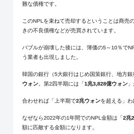
難な債権です。
韓国は「中国と同じく」投資に不適格
『Money1』
『韓国銀行』が「金の保有量を増やし
『Money1』
このNPLを束ねて売却するということは商売
韓国･外為取引量「1日当たり1,214.
きの不良債権などが売買されています。
『Money1』
韓国･帰ってきた李在明。李在明を支持し
『Money1』
バブルが崩壊した後には、簿価の5～10％で
韓国大統領府ボンクラ政策室長が告発さ
『Money1』
う業者も出現しました。
壟断
韓国･警察職員が「丸刈りになって抗
『Money1』
韓国の銀行（5大銀行はじめ国策銀行、地方銀
中国だけが鉄鋼輸出を異常増加させる 
『Money1』
ウォン
。第2四半期には「
1兆3,828億ウォン
」
韓国製造業「半導体絶好調」のウラで他
『Money1』
合わせれば「上半期で
2兆ウォン
を超える」わ
【米韓激突案件】韓国消費者院が『クーパ
『Money1』
韓国で猛暑。南東部では干ばつ
『Money1』
なぜなら2022年の1年間でのNPL金額は「
2兆
韓国型イージス搭載の次世代駆逐艦「KD
『Money1』
額に匹敵する金額になります。