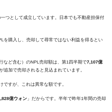
な国だ。
ます」⇒「金を経由するドル入手」手段ではないのか？
の一つとして成立しています。日本でも不動産担保付
4億ドル」まで拡大 ⇒ 海外資金の動きに強く左右される状態
ない「50.5％」に上昇
NPLを購入し、売却して尋常ではない利益を得るとい
れた ⇒ 国家が行った恐るべき株価操作であり、空前の国政
議活動」
行など含む）のNPL売却額は、第1四半期で
7,107億
⇒ 中国の過剰生産が世界を蝕む。
が追加で売却されると見込まれています。
業種は全般的「不調」⇒ PSIが示す現況は決して良くない。
けですが、これは異常な額です。
ン』1人当たり賠償10万ウォンを認定 ⇒ 総額3兆7,000億
2,828億ウォン
」だからです。半年で昨年1年間の売却
DX」1番艦、2032年竣工と公示