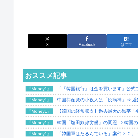
X
Facebook
はてブ
おススメ記事
「『韓国銀行』は金を買います」公式
『Money1』
中国共産党の小役人は「疫病神」⇒ 避
『Money1』
【韓国の経常収支】過去最大の黒字「49
『Money1』
韓国「塩田奴隷労働」の問題 ⇒ 韓国
『Money1』
「韓国軍はたるんでいる」案件 × ２。
『Money1』