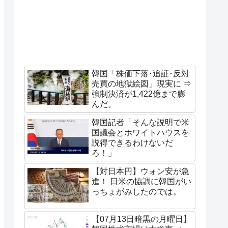
韓国「株価下落･追証･反対
売買の地獄絵図」現実に ⇒
強制決済が1,422億まで膨
んだ。
韓国記者「そんな説明で米
国議会とホワイトハウスを
説得できるわけないだ
ろ！」
【対日本円】ウォン安が急
進！ 日米の協調に韓国がい
っちょがみしたのでは。
【07月13日暗黒の月曜日】