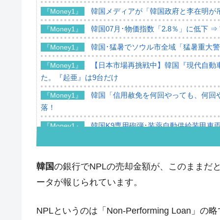
韓国メディアが「韓国政府と李在明が
『Money1』
韓国07月･物価指数「2.8％」に低下 
『Money1』
韓国･猛暑でソウル市全域「猛暑重大
『Money1』
【日本市場再挑戦中】韓国『現代自動車
『Money1』
た。『起亜』は9台だけ
韓国「信用赦免を何回やっても、何回や
『Money1』
落！
韓国K9専用砲弾･装薬自動供給装甲車両
『Money1』
韓国「2026年07月の輸出入」絶好調
『Money1』
韓国･李在明「青年層の雇用状況が悪い
『Money1』
韓国
の銀行でNPLの売却金額が、このままだ
【韓国の外貨準備】2026年07月は4,2
『Money1』
ータが報じられています。
韓国「ここは北朝鮮なのか。選管がサ
『Money1』
NPLというのは「Non-Performing L
韓国･李在明さっそく不動産対策で浅
『Money1』