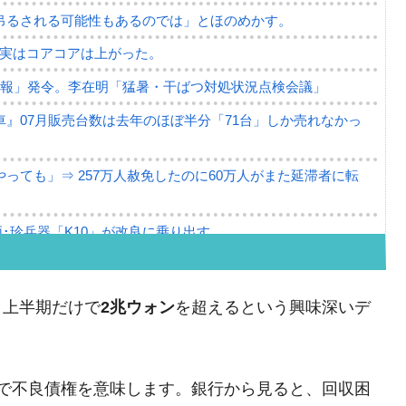
吊るされる可能性もあるのでは」とほのめかす。
⇒ 実はコアコアは上がった。
警報」発令。李在明「猛暑・干ばつ対処状況点検会議」
』07月販売台数は去年のほぼ半分「71台」しか売れなかっ
っても」⇒ 257万人赦免したのに60万人がまた延滞者に転
･珍兵器「K10」が改良に乗り出す。
。半導体だけで410億ドル、輸出全体の41％もある
。せや、若者に起業させよう」⇒ どんな雇用対策だソレ。
と上半期だけで
2兆ウォン
を超えるという興味深いデ
79億ドル。外平債の発行「19.4億ドル」
ーバーにウソのデータを入力したのは明白だ」
oan」の略で不良債権を意味します。銀行から見ると、回収困
薄な発言。