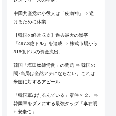
中国共産党の小役人は「疫病神」⇒ 避
けるために休業
【韓国の経常収支】過去最大の黒字
「497.3億ドル」を達成 ⇒ 株式市場から
316億ドルの資金流出。
韓国「塩田奴隷労働」の問題 ⇒ 韓国の
闇･当局は全然アテにならない。これは
米国に対するアピール
「韓国軍はたるんでいる」案件 × ２。⇒
韓国軍をダメにする最強タッグ「李在明
+ 安圭伯」