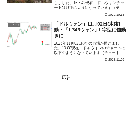
しました。15：42現在、ドルウォンチャ
ートは以下のようになっています（チャ
ートは『Investing.com』より引用：以下
2020.10.15
同）。長い陰線となっています。一時は
「1ドル＝1,141ウォン」まで...
「ドルウォン」11月02日(木)初
トピック
動・「1,343ウォン」L字型に値動
きに
2023年11月02日(木)の市場が開きまし
た。10:00現在、ドルウォンのチャートは
以下のようになっています（チャートは
『Investing.com』より引用）。これから
2023.11.02
ローソク足の調整が入るかもしれません
が、前日は陰線となり、ローソク足...
広告