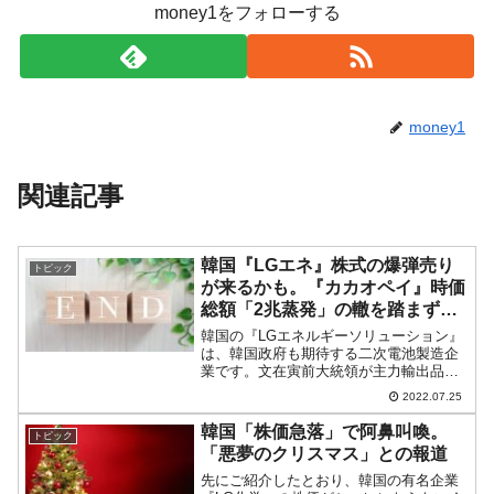
money1をフォローする
money1
関連記事
韓国『LGエネ』株式の爆弾売り
トピック
が来るかも。『カカオペイ』時価
総額「2兆蒸発」の轍を踏まずに
済むか
韓国の『LGエネルギーソリューション』
は、韓国政府も期待する二次電池製造企
業です。文在寅前大統領が主力輸出品と
して期待した「K-バッテリー」を支える3
2022.07.25
社のうちの1社です。もともと『LG化
学』の一事業部でしたが、同社の完全子
韓国「株価急落」で阿鼻叫喚。
トピック
会社として分社化、...
「悪夢のクリスマス」との報道
先にご紹介したとおり、韓国の有名企業