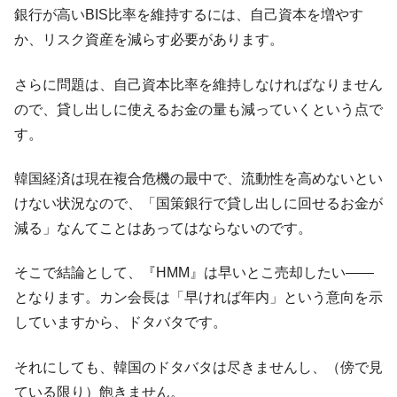
銀行が高いBIS比率を維持するには、自己資本を増やす
韓国『国民年金公団』株価暴落で200兆蒸
『Money1』
か、リスク資産を減らす必要があります。
発。
韓国政府「ニセＫ-ブランドを通報しようキ
『Money1』
さらに問題は、自己資本比率を維持しなければなりません
ャンペーン」⇒ あの名物教授も登場！
ので、貸し出しに使えるお金の量も減っていくという点で
韓国「橋が落ちました」⇒ 耐久性「なさす
『Money1』
す。
ぎ」では。
韓国鉄鋼最大手『POSCO』ズブズブ沈む。
『Money1』
韓国経済は現在複合危機の最中で、流動性を高めないとい
営業利益80.2％も減少
けない状況なので、「国策銀行で貸し出しに回せるお金が
日本の誇る海洋資源調査船『白嶺』は先進技術の
Fact1
減る」なんてことはあってはならないのです。
塊！
夏の甲子園、優勝校を最も多く輩出している都道
Fact1
そこで結論として、『HMM』は早いとこ売却したい――
府県とは？
となります。カン会長は「早ければ年内」という意向を示
今話題の「楽天ライオンズ」とは？
Fact1
していますから、ドタバタです。
奇跡の毛色「白毛馬」とは？
Fact1
それにしても、韓国のドタバタは尽きませんし、（傍で見
全て勝つといくら？ 競馬GI競走で勝利騎手がもら
Fact1
ている限り）飽きません。