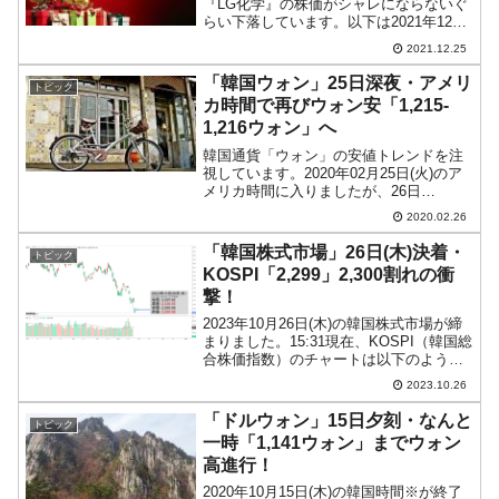
『LG化学』の株価がシャレにならないぐ
らい下落しています。以下は2021年12月
24日の市場が終わった時点でのチャート
2021.12.25
ですが、先の記事よりもさらに下にいき
ました（チャートは『Investing.com』
「韓国ウォン」25日深夜・アメリ
トピック
よ...
カ時間で再びウォン安「1,215-
1,216ウォン」へ
韓国通貨「ウォン」の安値トレンドを注
視しています。2020年02月25日(火)のア
メリカ時間に入りましたが、26日
(水)00：55現在（日本時間）ドルウォン
2020.02.26
チャートは以下のようになっています
（チャートは『Investing.com』より引
「韓国株式市場」26日(木)決着・
トピック
用...
KOSPI「2,299」2,300割れの衝
撃！
2023年10月26日(木)の韓国株式市場が締
まりました。15:31現在、KOSPI（韓国総
合株価指数）のチャートは以下のように
なっています（チャートは
2023.10.26
『Investing.com』より引用）。「うわー
っ！」という結果になりました。2,30...
「ドルウォン」15日夕刻・なんと
トピック
一時「1,141ウォン」までウォン
高進行！
2020年10月15日(木)の韓国時間※が終了