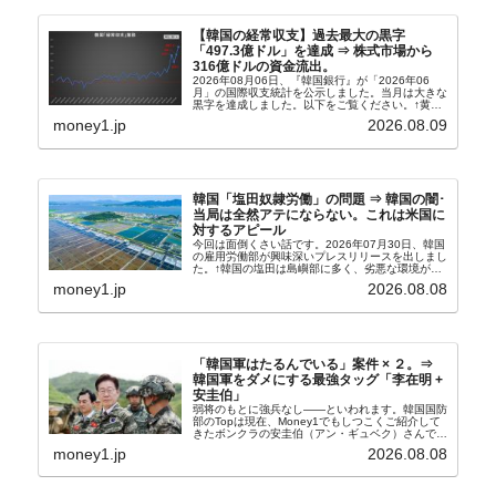
【韓国の経常収支】過去最大の黒字
「497.3億ドル」を達成 ⇒ 株式市場から
316億ドルの資金流出。
2026年08月06日、『韓国銀行』が「2026年06
月」の国際収支統計を公示しました。当月は大きな
黒字を達成しました。以下をご覧ください。↑黄色
の傾向ペンでフォーカスしているのが2026年06月
money1.jp
2026.08.09
の経常収支です。2026年06月貿易収支：4...
韓国「塩田奴隷労働」の問題 ⇒ 韓国の闇･
当局は全然アテにならない。これは米国に
対するアピール
今回は面倒くさい話です。2026年07月30日、韓国
の雇用労働部が興味深いプレスリリースを出しまし
た。↑韓国の塩田は島嶼部に多く、劣悪な環境が一
般に見られることが少ないため、事件の発覚を妨げ
money1.jp
2026.08.08
たといわれます（後述）。これは、いわゆる「塩田
奴隷...
「韓国軍はたるんでいる」案件 × ２。⇒
韓国軍をダメにする最強タッグ「李在明 +
安圭伯」
弱将のもとに強兵なし――といわれます。韓国国防
部のTopは現在、Money1でもしつこくご紹介して
きたボンクラの安圭伯（アン・ギュベク）さんで
す。↑経済的無知蒙昧な李在明（イ・ジェミョン）
money1.jp
2026.08.08
さんと「韓国初の文官上がり」の国防部長官安圭伯
（アン...