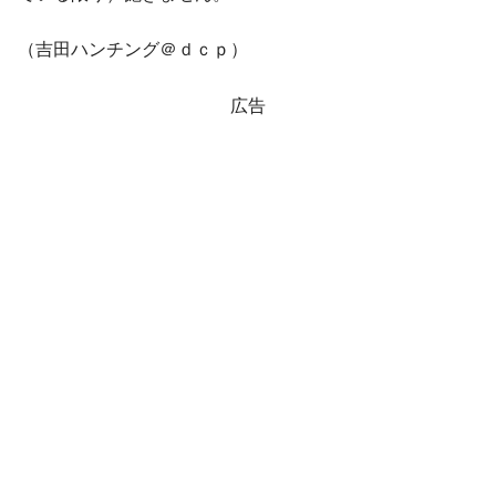
える賞金とは？
平成仮面ライダーの意外すぎるモチーフとは？
Fact1
（吉田ハンチング＠ｄｃｐ）
発表から2日で大崩壊、鳴かず飛ばずに終わりそう
Fact1
なスーパーリーグとは？
広告
日本人マスターズ挑戦の歴史。松山以前に最高位
Fact1
だった選手とは？
甲子園通算本塁打、最多の清原に次いで多く打っ
Fact1
ている意外な選手とは？
セレクトセールの高額取引馬が稼いだ金額とは？
Fact1