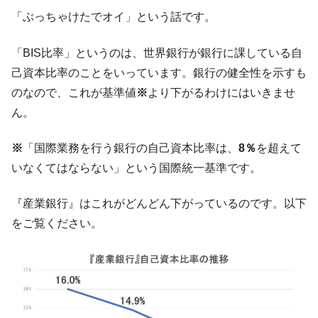
『Money1』
だ。
「ぶっちゃけたでオイ」という話です。
『韓国銀行』が「金の保有量を増やしま
『Money1』
「BIS比率」というのは、世界銀行が銀行に課している自
す」⇒「金を経由するドル入手」手段ではないのか？
己資本比率のことをいっています。銀行の健全性を示すも
韓国･外為取引量「1日当たり1,214.4億ド
『Money1』
のなので、これが基準値
※
より下がるわけにはいきませ
ル」まで拡大 ⇒ 海外資金の動きに強く左右される状態
ん。
韓国･帰ってきた李在明。李在明を支持しな
『Money1』
い「50.5％」に上昇
※
「国際業務を行う銀行の自己資本比率は、
8％
を超えて
韓国大統領府ボンクラ政策室長が告発され
『Money1』
いなくてはならない」という国際統一基準です。
た ⇒ 国家が行った恐るべき株価操作であり、空前の国政壟
断
『産業銀行』はこれがどんどん下がっているのです。以下
韓国･警察職員が「丸刈りになって抗議活
『Money1』
をご覧ください。
動」
中国だけが鉄鋼輸出を異常増加させる ⇒ 中
『Money1』
国の過剰生産が世界を蝕む。
韓国製造業「半導体絶好調」のウラで他業
『Money1』
種は全般的「不調」⇒ PSIが示す現況は決して良くない。