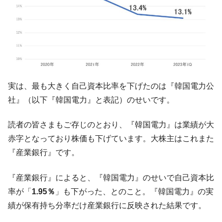
【米韓激突案件】韓国消費者院が『クーパ
『Money1』
ン』1人当たり賠償10万ウォンを認定 ⇒ 総額3兆7,000億
韓国で猛暑。南東部では干ばつ
『Money1』
韓国型イージス搭載の次世代駆逐艦
『Money1』
「KDDX」1番艦、2032年竣工と公示
【対日本円】ウォン安が急進！ 日米の協調
『Money1』
実は、最も大きく自己資本比率を下げたのは『韓国電力公
に韓国がいっちょがみしたのでは。
社』（以下『韓国電力』と表記）のせいです。
韓国政府『BYD』車への補助金を全廃 ⇒ 実
『Money1』
は韓国で『BYD』車は売れている。6カ月で対前年同期比
読者の皆さまもご存じのとおり、『韓国電力』は業績が大
1.9倍！
赤字となっており株価も下げています。大株主はこれまた
在韓米国大使スティールが着韓！⇒ さっそ
『Money1』
『産業銀行』です。
く空港に詰めかけ「出て行け！」「極右勢力」のプラカー
ドを掲げる「在韓反米勢力」
『産業銀行』によると、『韓国電力』のせいで自己資本比
韓国政府「2035年までに18.4GW規模のAIデ
『Money1』
率が「
1.95％
」も下がった、とのこと。『韓国電力』の実
ータセンター整備」⇒ だから無理だってば。
績が保有持ち分率だけ産業銀行に反映された結果です。
JPモルガン「韓国レバレッジETFの清算は
『Money1』
ほぼ終わった」