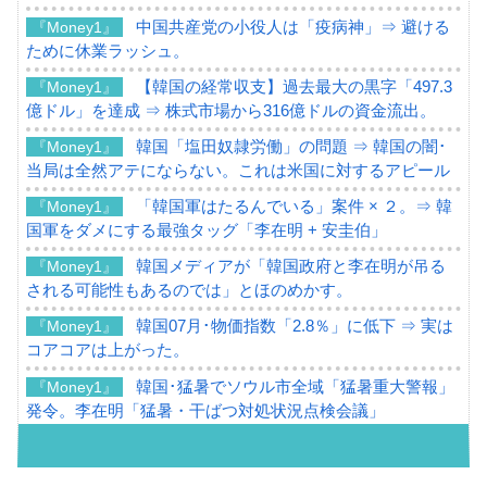
中国共産党の小役人は「疫病神」⇒ 避ける
『Money1』
ために休業ラッシュ。
【韓国の経常収支】過去最大の黒字「497.3
『Money1』
億ドル」を達成 ⇒ 株式市場から316億ドルの資金流出。
韓国「塩田奴隷労働」の問題 ⇒ 韓国の闇･
『Money1』
当局は全然アテにならない。これは米国に対するアピール
「韓国軍はたるんでいる」案件 × ２。⇒ 韓
『Money1』
国軍をダメにする最強タッグ「李在明 + 安圭伯」
韓国メディアが「韓国政府と李在明が吊る
『Money1』
される可能性もあるのでは」とほのめかす。
韓国07月･物価指数「2.8％」に低下 ⇒ 実は
『Money1』
コアコアは上がった。
韓国･猛暑でソウル市全域「猛暑重大警報」
『Money1』
発令。李在明「猛暑・干ばつ対処状況点検会議」
【日本市場再挑戦中】韓国『現代自動車』
『Money1』
07月販売台数は去年のほぼ半分「71台」しか売れなかっ