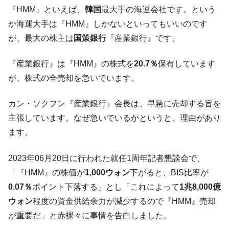
た。『起亜』は9台だけ
『HMM』といえば、
韓国
最大手の海運会社です。という
韓国「信用赦免を何回やっても、何回やっ
『Money1』
か海運大手は『HMM』しかないといってもいいのです
ても」⇒ 257万人赦免したのに60万人がまた延滞者に転
が、最大の株主は
国策銀行
『産業銀行』です。
落！
韓国K9専用砲弾･装薬自動供給装甲車両･珍
『Money1』
『産業銀行』は『HMM』の株式を
20.7％
保有しています
兵器「K10」が改良に乗り出す。
が、株式の全売却を急いでいます。
韓国「2026年07月の輸出入」絶好調。半導
『Money1』
体だけで410億ドル、輸出全体の41％もある
カン・ソクフン『産業銀行』会長は、早急に売却する旨を
韓国･李在明「青年層の雇用状況が悪い。せ
『Money1』
主張しています。なぜ急いでいるかというと、理由があり
や、若者に起業させよう」⇒ どんな雇用対策だソレ。
ます。
【韓国の外貨準備】2026年07月は4,279億ド
『Money1』
ル。外平債の発行「19.4億ドル」
2023年06月20日に行われた就任1周年記者懇談会で、
「『HMM』の株価が
1,000ウォン
下がると、BIS比率が
韓国「ここは北朝鮮なのか。選管がサーバ
『Money1』
ーにウソのデータを入力したのは明白だ」
0.07％
ポイント下落する」とし「これによって
1兆8,000億
韓国･李在明さっそく不動産対策で浅薄な発
ウォン
程度の資金供給余力が減少するので『HMM』売却
『Money1』
言。
が重要だ」と赤裸々に事情を告白しました。
韓国は「中国と同じく」投資に不適格な国