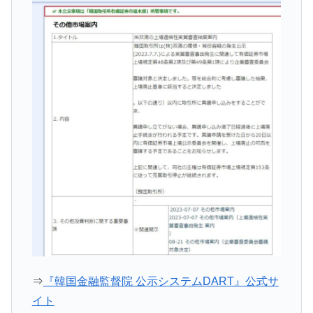
韓国･外為取引量「1日当たり1,214.4億ド
『Money1』
ル」まで拡大 ⇒ 海外資金の動きに強く左右される状態
韓国･帰ってきた李在明。李在明を支持しな
『Money1』
い「50.5％」に上昇
韓国大統領府ボンクラ政策室長が告発され
『Money1』
た ⇒ 国家が行った恐るべき株価操作であり、空前の国政壟
断
韓国･警察職員が「丸刈りになって抗議活
『Money1』
動」
中国だけが鉄鋼輸出を異常増加させる ⇒ 中
『Money1』
国の過剰生産が世界を蝕む。
韓国製造業「半導体絶好調」のウラで他業
『Money1』
種は全般的「不調」⇒ PSIが示す現況は決して良くない。
【米韓激突案件】韓国消費者院が『クーパ
『Money1』
ン』1人当たり賠償10万ウォンを認定 ⇒ 総額3兆7,000億
⇒
『韓国金融監督院 公示システムDART』公式サ
イト
韓国で猛暑。南東部では干ばつ
『Money1』