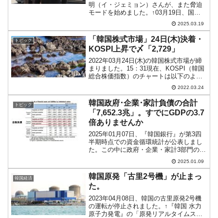
明（イ・ジェミョン）さんが、また脅迫
モードを始めました。↑03月19日、国会
に入る李在明（イ・ジェミョン）さん。
2025.03.19
いるじゃん！――です。李在明（イ・ジ
ェミョン）が暗殺されるかもしれない
「韓国株式市場」24日(木)決着・
トピック
――と『共に民主党』...
KOSPI上昇で〆「2,729」
2022年03月24日(木)の韓国株式市場が締
まりました。15：31現在、KOSPI（韓国
総合株価指数）のチャートは以下のよう
になっています（チャートは
2022.03.24
『Investing.com』より引用）。終値と高
値が一致するといういい終わり方をしま
韓国政府･企業･家計負債の合計
トピック
し...
「7,652.3兆」。すでにGDPの3.7
倍ありませんか
2025年01月07日、『韓国銀行』が第3四
半期時点での資金循環統計が公表しまし
た。この中に政府・企業・家計3部門の負
債残高のデータがあります。以下をご覧
2025.01.09
ください。2024年第3四半期時点政府負
債：1,474.5兆ウォン（+18.5兆ウォン...
韓国原発「古里2号機」が止まっ
韓国経済
た。
2023年04月08日、韓国の古里原発2号機
の運転が停止されました。↑『韓国 水力
原子力発電』の「原発リアルタイムステ