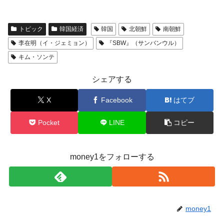
トピック
韓国経済
韓国
北朝鮮
南朝鮮
李在明（イ・ジェミョン）
『SBW』（サンバンウル）
キム・ソンテ
シェアする
X
Facebook
はてブ
Pocket
LINE
コピー
money1をフォローする
money1