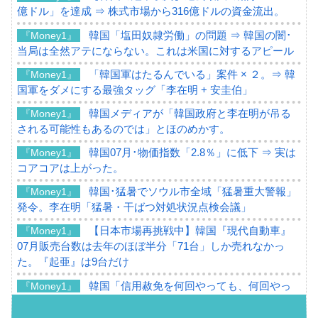
億ドル」を達成 ⇒ 株式市場から316億ドルの資金流出。
韓国「塩田奴隷労働」の問題 ⇒ 韓国の闇･
『Money1』
当局は全然アテにならない。これは米国に対するアピール
「韓国軍はたるんでいる」案件 × ２。⇒ 韓
『Money1』
国軍をダメにする最強タッグ「李在明 + 安圭伯」
韓国メディアが「韓国政府と李在明が吊る
『Money1』
される可能性もあるのでは」とほのめかす。
韓国07月･物価指数「2.8％」に低下 ⇒ 実は
『Money1』
コアコアは上がった。
韓国･猛暑でソウル市全域「猛暑重大警報」
『Money1』
発令。李在明「猛暑・干ばつ対処状況点検会議」
【日本市場再挑戦中】韓国『現代自動車』
『Money1』
07月販売台数は去年のほぼ半分「71台」しか売れなかっ
た。『起亜』は9台だけ
韓国「信用赦免を何回やっても、何回やっ
『Money1』
ても」⇒ 257万人赦免したのに60万人がまた延滞者に転
落！