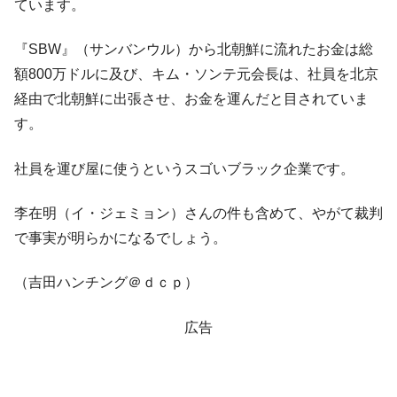
ています。
全て勝つといくら？ 競馬GI競走で勝利騎手がもら
Fact1
える賞金とは？
『SBW』（サンバンウル）から北朝鮮に流れたお金は総
平成仮面ライダーの意外すぎるモチーフとは？
Fact1
額800万ドルに及び、キム・ソンテ元会長は、社員を北京
経由で北朝鮮に出張させ、お金を運んだと目されていま
発表から2日で大崩壊、鳴かず飛ばずに終わりそう
Fact1
なスーパーリーグとは？
す。
日本人マスターズ挑戦の歴史。松山以前に最高位
Fact1
社員を運び屋に使うというスゴいブラック企業です。
だった選手とは？
甲子園通算本塁打、最多の清原に次いで多く打っ
Fact1
李在明（イ・ジェミョン）さんの件も含めて、やがて裁判
ている意外な選手とは？
で事実が明らかになるでしょう。
セレクトセールの高額取引馬が稼いだ金額とは？
Fact1
（吉田ハンチング＠ｄｃｐ）
広告