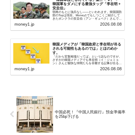
韓国軍をダメにする最強タッグ「李在明 +
安圭伯」
弱将のもとに強兵なし――といわれます。韓国国防
部のTopは現在、Money1でもしつこくご紹介して
きたボンクラの安圭伯（アン・ギュベク）さんで
す。↑経済的無知蒙昧な李在明（イ・ジェミョン）
money1.jp
2026.08.08
さんと「韓国初の文官上がり」の国防部長官安圭伯
（アン...
韓国メディアが「韓国政府と李在明が吊る
される可能性もあるのでは」とほのめか
す。
「だから官製相場だってば」という話なのですが、
さすがの韓国メディアでも李在明（イ・ジェミョ
ン）さんと愉快な仲間たちを非難する記事が出るよ
うになっています。もちろん株価の暴落についてで
money1.jp
2026.08.08
『朝鮮日報』に面白い記事が出ています。「東西南
北」というコ...
中国必死！『中国人民銀行』預金準備率
を25bp下げる