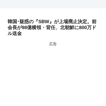
韓国･疑惑の『SBW』が上場廃止決定。前
会長が98億横領・背任、北朝鮮に800万ド
ル送金
広告