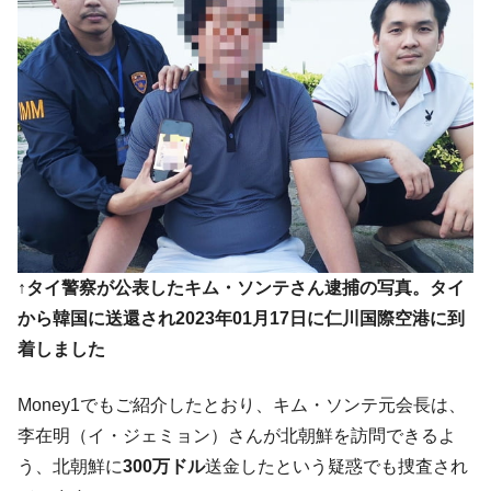
韓国政府「ニセＫ-ブランドを通報しようキ
『Money1』
ャンペーン」⇒ あの名物教授も登場！
韓国「橋が落ちました」⇒ 耐久性「なさす
『Money1』
ぎ」では。
韓国鉄鋼最大手『POSCO』ズブズブ沈む。
『Money1』
営業利益80.2％も減少
米国下院「韓国の公務員個人をターゲット
『Money1』
にぶん殴る法案」提出！⇒ クーパン問題は合衆国企業に対
する差別。許してはおかぬ
韓国ボンクラ政策室長･金容範、株価暴落に
『Money1』
↑タイ警察が公表したキム・ソンテさん逮捕の写真。タイ
他人事のような発言。
から韓国に送還され2023年01月17日に仁川国際空港に到
日本の誇る海洋資源調査船『白嶺』は先進技術の
Fact1
着しました
塊！
夏の甲子園、優勝校を最も多く輩出している都道
Fact1
Money1でもご紹介したとおり、キム・ソンテ元会長は、
府県とは？
李在明（イ・ジェミョン）さんが北朝鮮を訪問できるよ
今話題の「楽天ライオンズ」とは？
Fact1
う、北朝鮮に
300万ドル
送金したという疑惑でも捜査され
奇跡の毛色「白毛馬」とは？
Fact1