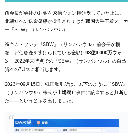
韓国K9専用砲弾･装薬自動供給装甲車両･珍
『Money1』
前会長が会社のお金を98億ウォン横領
※
していた上に、
兵器「K10」が改良に乗り出す。
北朝鮮への送金疑惑が操作されてきた
韓国
大手下着メーカ
韓国「2026年07月の輸出入」絶好調。半導
『Money1』
ー『SBW』（サンバンウル）。
体だけで410億ドル、輸出全体の41％もある
韓国･李在明「青年層の雇用状況が悪い。せ
『Money1』
※
キム・ソンテ『SBW』（サンバンウル）前会長が横
や、若者に起業させよう」⇒ どんな雇用対策だソレ。
領・背任容疑を掛けられている金額は
98億4,000万ウォ
【韓国の外貨準備】2026年07月は4,279億ド
『Money1』
ン
。2022年末時点での『SBW』（サンバンウル）の自己
ル。外平債の発行「19.4億ドル」
資本の7.1％に相当します。
韓国「ここは北朝鮮なのか。選管がサーバ
『Money1』
ーにウソのデータを入力したのは明白だ」
2023年09月15日、韓国取引所は、以下のように『SBW』
韓国･李在明さっそく不動産対策で浅薄な発
『Money1』
（サンバンウル）株式が
上場廃止
事由に該当すると判断し
言。
た――という公示を出しました。
韓国は「中国と同じく」投資に不適格な国
『Money1』
だ。
『韓国銀行』が「金の保有量を増やしま
『Money1』
す」⇒「金を経由するドル入手」手段ではないのか？