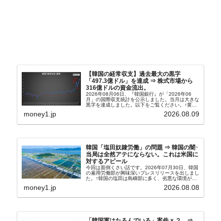
【韓国の経常収支】過去最大の黒字
「497.3億ドル」を達成 ⇒ 株式市場から
316億ドルの資金流出。
2026年08月06日、『韓国銀行』が「2026年06
月」の国際収支統計を公示しました。当月は大きな
黒字を達成しました。以下をご覧ください。↑黄色
の傾向ペンでフォーカスしているのが2026年06月
money1.jp
2026.08.09
の経常収支です。2026年06月貿易収支：4...
韓国「塩田奴隷労働」の問題 ⇒ 韓国の闇･
当局は全然アテにならない。これは米国に
対するアピール
今回は面倒くさい話です。2026年07月30日、韓国
の雇用労働部が興味深いプレスリリースを出しまし
た。↑韓国の塩田は島嶼部に多く、劣悪な環境が一
般に見られることが少ないため、事件の発覚を妨げ
money1.jp
2026.08.08
たといわれます（後述）。これは、いわゆる「塩田
奴隷...
「韓国軍はたるんでいる」案件 × ２。⇒