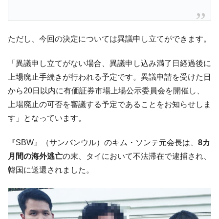
韓国型イージス搭載の次世代駆逐艦
『Money1』
「KDDX」1番艦、2032年竣工と公示
【対日本円】ウォン安が急進！ 日米の協調
『Money1』
ただし、今回の決定については異議申し立てができます。
に韓国がいっちょがみしたのでは。
韓国政府『BYD』車への補助金を全廃 ⇒ 実
「異議申し立てがない場合、異議申し込み満了日経過後に
『Money1』
は韓国で『BYD』車は売れている。6カ月で対前年同期比
上場廃止手続きが行われる予定です。異議申請を受けた日
1.9倍！
から20日以内に有価証券市場上場公示委員会を開催し、
在韓米国大使スティールが着韓！⇒ さっそ
『Money1』
上場廃止の可否を審議する予定であることをお知らせしま
く空港に詰めかけ「出て行け！」「極右勢力」のプラカー
す」となっています。
ドを掲げる「在韓反米勢力」
韓国政府「2035年までに18.4GW規模のAIデ
『Money1』
『SBW』（サンバンウル）のキム・ソンテ元会長は、
8カ
ータセンター整備」⇒ だから無理だってば。
月間の海外逃亡
の末、タイにおいて不法滞在で逮捕され、
JPモルガン「韓国レバレッジETFの清算は
『Money1』
韓国に送還されました。
ほぼ終わった」
韓国『国民年金公団』株価暴落で200兆蒸
『Money1』
発。