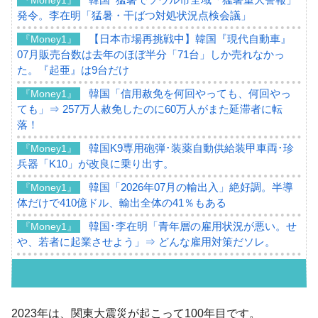
発令。李在明「猛暑・干ばつ対処状況点検会議」
【日本市場再挑戦中】韓国『現代自動車』
『Money1』
07月販売台数は去年のほぼ半分「71台」しか売れなかっ
た。『起亜』は9台だけ
韓国「信用赦免を何回やっても、何回やっ
『Money1』
ても」⇒ 257万人赦免したのに60万人がまた延滞者に転
落！
韓国K9専用砲弾･装薬自動供給装甲車両･珍
『Money1』
兵器「K10」が改良に乗り出す。
韓国「2026年07月の輸出入」絶好調。半導
『Money1』
体だけで410億ドル、輸出全体の41％もある
韓国･李在明「青年層の雇用状況が悪い。せ
『Money1』
や、若者に起業させよう」⇒ どんな雇用対策だソレ。
【韓国の外貨準備】2026年07月は4,279億ド
『Money1』
ル。外平債の発行「19.4億ドル」
韓国「ここは北朝鮮なのか。選管がサーバ
『Money1』
2023年は、関東大震災が起こって100年目です。