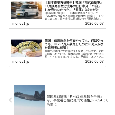
【日本市場再挑戦中】韓国『現代自動車』
07月販売台数は去年のほぼ半分「71台」
しか売れなかった。『起亜』は9台だけ
2026年08月06日、『日本自動車輸入組合』が
「2026年7月度輸入車新規登録台数（速報）」を公
表しました。日本市場に再挑戦中の『現代自動
車』、また日本市場を攻略したい『BYD』の販売
money1.jp
2026.08.07
台数はこの中に捉えられているはずです。先月から
は韓国の...
韓国「信用赦免を何回やっても、何回やっ
ても」⇒ 257万人赦免したのに60万人がま
た延滞者に転落！
韓国では政権ごとに徳政令を発動しています。先に
ご紹介したとおり、韓国大統領に成りおおせた李在
明（イ・ジェミョン）さんも、尹錫悦（ユン・ソギ
ョル）前政権が行った――「新出発基金」をバッド
money1.jp
2026.08.07
バンクにして不良債権の買い取りを行い、分割償還
や元利減免...
韓国産戦闘機「KF-21 生産数を半減」
か。事業妥当性に疑問で価格がF-35Aより
高価に