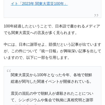
イト「2023年 関東大震災100年」
国の過剰生産が世界を蝕む。
韓国製造業「半導体絶好調」のウラで他業
『Money1』
種は全般的「不調」⇒ PSIが示す現況は決して良くない。
【米韓激突案件】韓国消費者院が『クーパ
『Money1』
100年経過したということで、日本語で書かれるメディア
ン』1人当たり賠償10万ウォンを認定 ⇒ 総額3兆7,000億
でも関東大震災への言及が多く見られます。
韓国で猛暑。南東部では干ばつ
『Money1』
中には、日本に謝罪せよ、賠償だという記事が出ています
韓国型イージス搭載の次世代駆逐艦
『Money1』
「KDDX」1番艦、2032年竣工と公示
が、この件について『統一日報』が興味深い記事を出して
いますので、以下に一部を引用します。
【対日本円】ウォン安が急進！ 日米の協調
『Money1』
に韓国がいっちょがみしたのでは。
韓国政府『BYD』車への補助金を全廃 ⇒ 実
『Money1』
関東大震災から100年となった今年、各地で朝鮮
は韓国で『BYD』車は売れている。6カ月で対前年同期比
総連が関与した関連イベントが開催されている。
1.9倍！
在韓米国大使スティールが着韓！⇒ さっそ
『Money1』
震災の混乱の中で朝鮮人が虐殺されたことについ
く空港に詰めかけ「出て行け！」「極右勢力」のプラカー
て、シンポジウムや集会で執拗に真相究明と謝罪
ドを掲げる「在韓反米勢力」