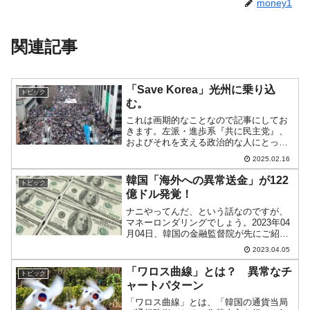
money1
関連記事
「Save Korea」光州に乗り込
トピック
む。
これは画期的なことなので記事にしてお
きます。左派・進歩系『共に民主党』、
およびそれを支える政治的な人にとって
は韓国「光州市」は非常に特別な場所で
2025.02.16
す。5.18があったからです。「5.18」
は、1980年05月18日に起こりました。全
韓国「海外への異常送金」が122
トピック
斗煥独裁政...
億ドル発覚！
ナニやってんだ、という話なのですが、
マネーロンダリングでしょう。2023年04
月04日、韓国の金融監督院が先にご紹介
した「海外への違法な外貨送金」につい
2023.04.05
ての調査報告書を公表しました。上掲は
2022年07月時点での記事です。このとき
「ワロス曲線」とは？ 異常なチ
トピック
は『ウリィ...
ャートパターン
「ワロス曲線」とは、「韓国の通貨当局