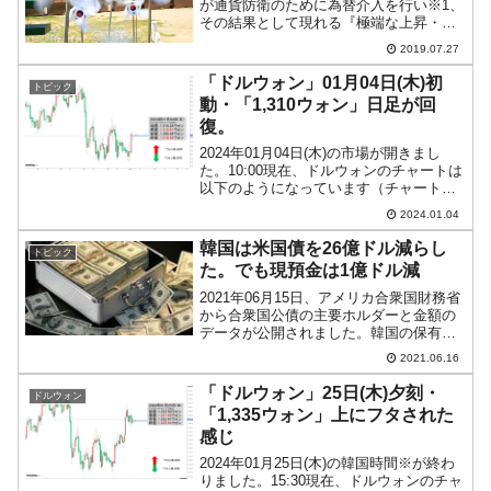
が通貨防衛のために為替介入を行い※1、
その結果として現れる『極端な上昇・下
降を繰り返すチャートパターン』のこ
2019.07.27
と」です。チャート上に下降「＼」して
は、上昇「／」するというパターンを繰
「ドルウォン」01月04日(木)初
トピック
り返すため、「＼／＼／」...
動・「1,310ウォン」日足が回
復。
2024年01月04日(木)の市場が開きまし
た。10:00現在、ドルウォンのチャートは
以下のようになっています（チャートは
『Investing.com』より引用）。やっと日
2024.01.04
足の異常表示がなくなりました。現在の
ところ「1ドル＝1,310ウォン...
韓国は米国債を26億ドル減らし
トピック
た。でも現預金は1億ドル減
2021年06月15日、アメリカ合衆国財務省
から合衆国公債の主要ホルダーと金額の
データが公開されました。韓国の保有金
額を確認してみます。2021年04月末時点
2021.06.16
で韓国の保有金額は「1,203億ドル」（約
13兆2,462億円）です。前月より「2...
「ドルウォン」25日(木)夕刻・
ドルウォン
「1,335ウォン」上にフタされた
感じ
2024年01月25日(木)の韓国時間※が終わ
りました。15:30現在、ドルウォンのチャ