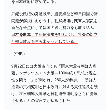
を日本政府に求めている。
韓国政府「2035年までに18.4GW規模のAIデ
『Money1』
ータセンター整備」⇒ だから無理だってば。
尹錫悦政権の発足以降、慰安婦など韓日両国で諸
JPモルガン「韓国レバレッジETFの清算は
『Money1』
問題が解決に向かう中、朝鮮総連は
関東大震災を
ほぼ終わった」
新たな争点にして韓国の親北勢力をも取り込み、
韓国『国民年金公団』株価暴落で200兆蒸
『Money1』
日本を断罪して賠償請求を打ち出し、社会の対立
発。
と韓日離反を生み出そうとしている。
韓国政府「ニセＫ-ブランドを通報しようキ
『Money1』
ャンペーン」⇒ あの名物教授も登場！
（中略）
韓国「橋が落ちました」⇒ 耐久性「なさす
『Money1』
ぎ」では。
9月22日には大阪市内でも「関東大震災朝鮮人虐
韓国鉄鋼最大手『POSCO』ズブズブ沈む。
『Money1』
殺シンポジウムｉｎ大阪―100年続く思想と現在
営業利益80.2％も減少
性を問う―」が開かれ、280人が参加。「朝鮮人
米国下院「韓国の公務員個人をターゲット
『Money1』
虐殺の真相究明と日本政府に対する責任追及を続
にぶん殴る法案」提出！⇒ クーパン問題は合衆国企業に対
け、在日朝鮮人運動と日朝連帯運動をさらに発展
する差別。許してはおかぬ
させる」との宣言文が採択された。
韓国ボンクラ政策室長･金容範、株価暴落に
『Money1』
他人事のような発言。