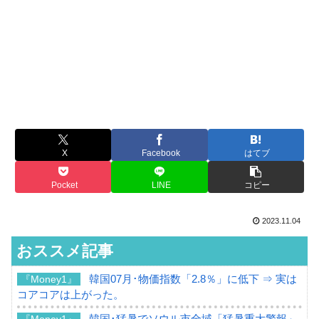
X
Facebook
はてブ
Pocket
LINE
コピー
2023.11.04
おススメ記事
韓国07月･物価指数「2.8％」に低下 ⇒ 実は
『Money1』
コアコアは上がった。
韓国･猛暑でソウル市全域「猛暑重大警報」
『Money1』