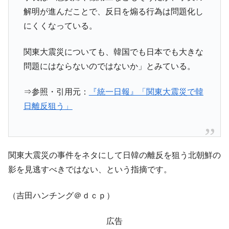
える賞金とは？
解明が進んだことで、反日を煽る行為は問題化し
にくくなっている。
平成仮面ライダーの意外すぎるモチーフとは？
Fact1
発表から2日で大崩壊、鳴かず飛ばずに終わりそう
Fact1
関東大震災についても、韓国でも日本でも大きな
なスーパーリーグとは？
問題にはならないのではないか」とみている。
日本人マスターズ挑戦の歴史。松山以前に最高位
Fact1
だった選手とは？
⇒参照・引用元：
『統一日報』「関東大震災で韓
甲子園通算本塁打、最多の清原に次いで多く打っ
Fact1
日離反狙う」
ている意外な選手とは？
セレクトセールの高額取引馬が稼いだ金額とは？
Fact1
関東大震災の事件をネタにして日韓の離反を狙う北朝鮮の
影を見逃すべきではない、という指摘です。
（吉田ハンチング＠ｄｃｐ）
広告