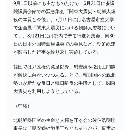
9月1日以前にも主なものだけで、6月21日に参議
韓国半導体『SKハイニックス』2026年2Qの
『Money1』
院議員会館での緊急集会「関東大震災・朝鮮人虐
業績「史上最高益」当期純利益は前年同期比13.4倍に。
殺の本質と今後」、7月15日には名古屋市立大学
韓国･加徳島新国際空港「またも暗礁」の危
『Money1』
で企画展「関東大震災における朝鮮人虐殺につい
機 ⇒ 10.7兆では損が出るからできない。
て」、8月21日には都内でデモ行進と集会、同30
【速報】韓国株式市場の暴落・本日07月29
『Money1』
日の日本外国特派員協会での会見など、朝鮮総連
日(水)もサイドカー・サーキットブレイカーの二段コンボ
が関与した行事を繰り返し実施している。
発動！
IT産業は人を雇用する効果は低い。全産業の
『Money1』
韓国では尹政権の発足以降、慰安婦や徴用工問題
半分未満しか雇用を生まない
が解決に向かいつつあることで、韓国国内の親北
日本の誇る海洋資源調査船『白嶺』は先進技術の
Fact1
勢力が新たな反日と韓日離反の手段として、関東
塊！
大震災を利用しようとしている。
夏の甲子園、優勝校を最も多く輩出している都道
Fact1
府県とは？
（中略）
今話題の「楽天ライオンズ」とは？
Fact1
奇跡の毛色「白毛馬」とは？
北朝鮮帰国者の生命と人権を守る会の佐伯浩明理
Fact1
事長は「慰安婦や徴用工などもそうだが、事実の
全て勝つといくら？ 競馬GI競走で勝利騎手がもら
Fact1