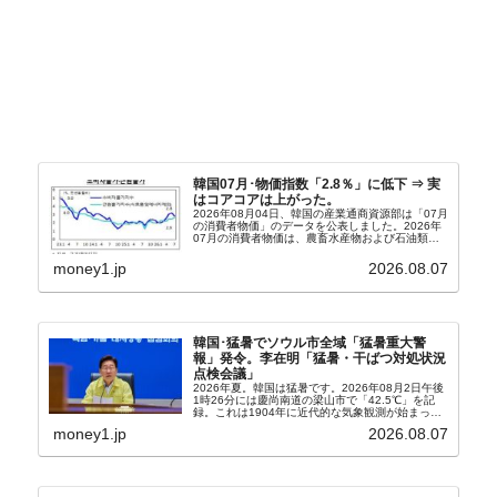
韓国07月･物価指数「2.8％」に低下 ⇒ 実
はコアコアは上がった。
2026年08月04日、韓国の産業通商資源部は「07月
の消費者物価」のデータを公表しました。2026年
07月の消費者物価は、農畜水産物および石油類の
上昇率が鈍化したことなどにより、前年同月比
2.8％上昇（06月は3.2％）となり、上昇率は前...
money1.jp
2026.08.07
韓国･猛暑でソウル市全域「猛暑重大警
報」発令。李在明「猛暑・干ばつ対処状況
点検会議」
2026年夏。韓国は猛暑です。2026年08月2日午後
1時26分には慶尚南道の梁山市で「42.5℃」を記
録。これは1904年に近代的な気象観測が始まって
以来の韓国史上最高気温です。08月04日には、ソ
money1.jp
2026.08.07
ウル市全域への「猛暑重大警報」が発令され...