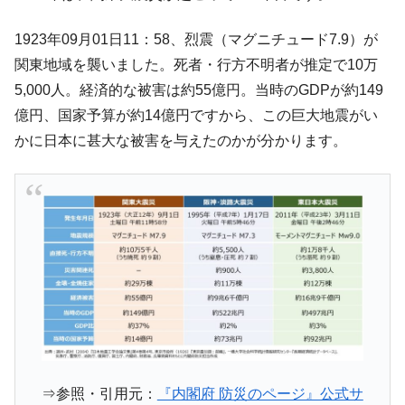
ーにウソのデータを入力したのは明白だ」
韓国･李在明さっそく不動産対策で浅薄な発
『Money1』
1923年09月01日11：58、烈震（マグニチュード7.9）が
言。
関東地域を襲いました。死者・行方不明者が推定で10万
韓国は「中国と同じく」投資に不適格な国
『Money1』
5,000人。経済的な被害は約55億円。当時のGDPが約149
だ。
億円、国家予算が約14億円ですから、この巨大地震がい
『韓国銀行』が「金の保有量を増やしま
『Money1』
かに日本に甚大な被害を与えたのかが分かります。
す」⇒「金を経由するドル入手」手段ではないのか？
韓国･外為取引量「1日当たり1,214.4億ド
『Money1』
ル」まで拡大 ⇒ 海外資金の動きに強く左右される状態
韓国･帰ってきた李在明。李在明を支持しな
『Money1』
い「50.5％」に上昇
韓国大統領府ボンクラ政策室長が告発され
『Money1』
た ⇒ 国家が行った恐るべき株価操作であり、空前の国政壟
断
韓国･警察職員が「丸刈りになって抗議活
『Money1』
動」
⇒参照・引用元：
『内閣府 防災のページ』公式サ
中国だけが鉄鋼輸出を異常増加させる ⇒ 中
『Money1』