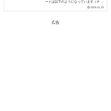
ートは以下のようになっています（チャ
ートは『Investing.com』より引用）。上
2024.01.25
が重く、ふたをされた感じです。とりあ
えず陽線ですが、現在のところ「...
広告