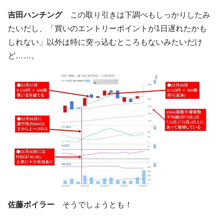
『Money1』
だ。
吉田ハンチング
この取り引きは下調べもしっかりしたみ
『韓国銀行』が「金の保有量を増やしま
『Money1』
たいだし、「買いのエントリーポイントが1日遅れたかも
す」⇒「金を経由するドル入手」手段ではないのか？
しれない」以外は特に突っ込むところもないみたいだけ
韓国･外為取引量「1日当たり1,214.4億ド
『Money1』
ど……。
ル」まで拡大 ⇒ 海外資金の動きに強く左右される状態
韓国･帰ってきた李在明。李在明を支持しな
『Money1』
い「50.5％」に上昇
韓国大統領府ボンクラ政策室長が告発され
『Money1』
た ⇒ 国家が行った恐るべき株価操作であり、空前の国政壟
断
韓国･警察職員が「丸刈りになって抗議活
『Money1』
動」
中国だけが鉄鋼輸出を異常増加させる ⇒ 中
『Money1』
国の過剰生産が世界を蝕む。
韓国製造業「半導体絶好調」のウラで他業
『Money1』
佐藤ボイラー
そうでしょうとも！
種は全般的「不調」⇒ PSIが示す現況は決して良くない。