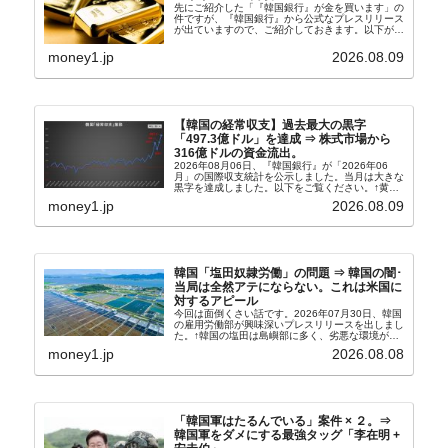
先にご紹介した「『韓国銀行』が金を買います」の
件ですが、『韓国銀行』から公式なプレスリリース
が出ていますので、ご紹介しておきます。以下が全
文和訳です。表題：韓国銀行、国内生産金の買い入
れ協力体制を構築□『韓国銀行』は、国内生産金の
money1.jp
2026.08.09
買い入れに...
【韓国の経常収支】過去最大の黒字
「497.3億ドル」を達成 ⇒ 株式市場から
316億ドルの資金流出。
2026年08月06日、『韓国銀行』が「2026年06
月」の国際収支統計を公示しました。当月は大きな
黒字を達成しました。以下をご覧ください。↑黄色
の傾向ペンでフォーカスしているのが2026年06月
money1.jp
2026.08.09
の経常収支です。2026年06月貿易収支：4...
韓国「塩田奴隷労働」の問題 ⇒ 韓国の闇･
当局は全然アテにならない。これは米国に
対するアピール
今回は面倒くさい話です。2026年07月30日、韓国
の雇用労働部が興味深いプレスリリースを出しまし
た。↑韓国の塩田は島嶼部に多く、劣悪な環境が一
般に見られることが少ないため、事件の発覚を妨げ
money1.jp
2026.08.08
たといわれます（後述）。これは、いわゆる「塩田
奴隷...
「韓国軍はたるんでいる」案件 × ２。⇒
韓国軍をダメにする最強タッグ「李在明 +