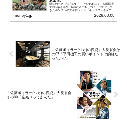
安圭伯」
弱将のもとに強兵なし――といわれます。韓国国防
部のTopは現在、Money1でもしつこくご紹介して
きたボンクラの安圭伯（アン・ギュベク）さんで
す。↑経済的無知蒙昧な李在明（イ・ジェミョン）
money1.jp
2026.08.08
さんと「韓国初の文官上がり」の国防部長官安圭伯
（アン...
「佐藤ボイラー(バカ)の投資」大反省会そ
の07「平田機工の買いポイントは的確だ
ったか!?」
「佐藤ボイラー(バカ)の投資」大反省会
その09「空売りってあんた」