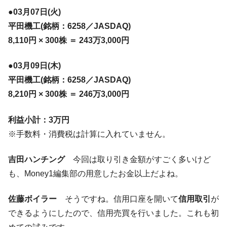
【米韓激突案件】韓国消費者院が『クーパ
『Money1』
●03月07日(火)
ン』1人当たり賠償10万ウォンを認定 ⇒ 総額3兆7,000億
平田機工(銘柄：6258／JASDAQ)
韓国で猛暑。南東部では干ばつ
『Money1』
8,110円 × 300株 ＝ 243万3,000円
韓国型イージス搭載の次世代駆逐艦
『Money1』
「KDDX」1番艦、2032年竣工と公示
●03月09日(木)
平田機工(銘柄：6258／JASDAQ)
【対日本円】ウォン安が急進！ 日米の協調
『Money1』
に韓国がいっちょがみしたのでは。
8,210円 × 300株 ＝ 246万3,000円
韓国政府『BYD』車への補助金を全廃 ⇒ 実
『Money1』
利益小計：3万円
は韓国で『BYD』車は売れている。6カ月で対前年同期比
1.9倍！
※手数料・消費税は計算に入れていません。
在韓米国大使スティールが着韓！⇒ さっそ
『Money1』
く空港に詰めかけ「出て行け！」「極右勢力」のプラカー
吉田ハンチング
今回は取り引き金額がすごく多いけど
ドを掲げる「在韓反米勢力」
も、Money1編集部の用意したお金以上だよね。
韓国政府「2035年までに18.4GW規模のAIデ
『Money1』
ータセンター整備」⇒ だから無理だってば。
佐藤ボイラー
そうですね。信用口座を開いて
信用取引
が
できるようにしたので、信用売買を行いました。これも初
JPモルガン「韓国レバレッジETFの清算は
『Money1』
ほぼ終わった」