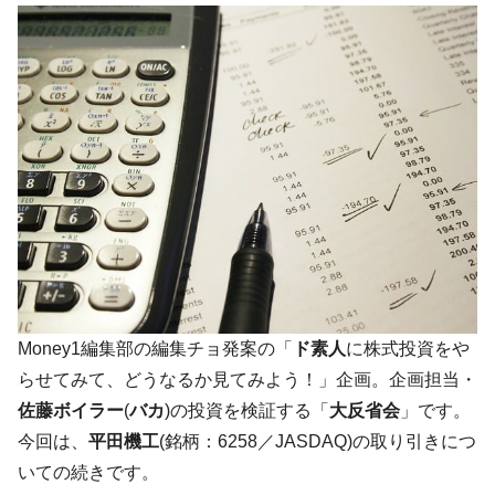
た。『起亜』は9台だけ
韓国「信用赦免を何回やっても、何回やっ
『Money1』
ても」⇒ 257万人赦免したのに60万人がまた延滞者に転
落！
韓国K9専用砲弾･装薬自動供給装甲車両･珍
『Money1』
兵器「K10」が改良に乗り出す。
韓国「2026年07月の輸出入」絶好調。半導
『Money1』
体だけで410億ドル、輸出全体の41％もある
韓国･李在明「青年層の雇用状況が悪い。せ
『Money1』
や、若者に起業させよう」⇒ どんな雇用対策だソレ。
【韓国の外貨準備】2026年07月は4,279億ド
『Money1』
ル。外平債の発行「19.4億ドル」
Money1編集部の編集チョ発案の「
ド素人
に株式投資をや
韓国「ここは北朝鮮なのか。選管がサーバ
『Money1』
らせてみて、どうなるか見てみよう！」企画。企画担当・
ーにウソのデータを入力したのは明白だ」
佐藤ボイラー
(
バカ
)の投資を検証する「
大
反省会
」です。
韓国･李在明さっそく不動産対策で浅薄な発
『Money1』
今回は、
平田機工
(銘柄：6258／JASDAQ)の取り引きにつ
言。
いての続きです。
韓国は「中国と同じく」投資に不適格な国