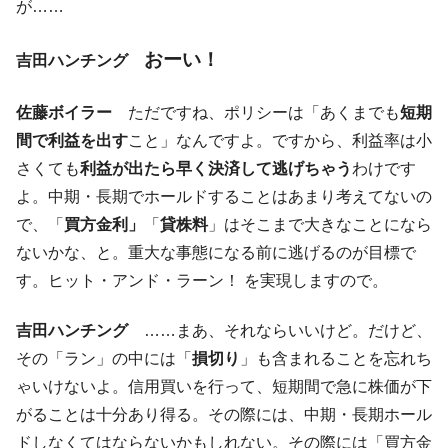
える賞金とは？
が……
平成仮面ライダーの意外すぎるモチーフとは？
Fact1
おーい！
吉田ハンチング
発表から2日で大崩壊、鳴かず飛ばずに終わりそう
Fact1
なスーパーリーグとは？
佐藤ボイラー
ただですね、ポリシーは「あくまでも
短期
日本人マスターズ挑戦の歴史。松山以前に最高位
Fact1
間で利益を出す
こと」なんですよ。ですから、利益率は小
だった選手とは？
さくても
利益が出たら早く決済して逃げちゃう
わけです
甲子園通算本塁打、最多の清原に次いで多く打っ
Fact1
よ。中期・長期でホールドすることはあまり考えてないの
ている意外な選手とは？
で、「
買方金利」
「
貸株料
」はそこまで大きなことになら
セレクトセールの高額取引馬が稼いだ金額とは？
Fact1
ないかな、と。重大な事態になる前に逃げるのが目標で
す。ヒット・アンド・ラーン！ を実現しますので。
吉田ハンチング
……まあ、それならいいけど。だけど、
その「ラン」の中には「
損切り
」も含まれることを忘れち
ゃいけないよ。信用買いを行って、短期間で急に株価が下
がることは十分あり得る。その際には、中期・長期ホール
ドしなくてはならないかもしれない。その際には「買方金