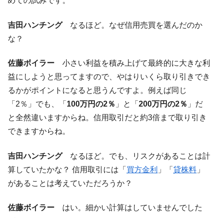
めての試みです。
韓国『国民年金公団』株価暴落で200兆蒸
『Money1』
吉田ハンチング
なるほど。なぜ信用売買を選んだのか
発。
な？
韓国政府「ニセＫ-ブランドを通報しようキ
『Money1』
ャンペーン」⇒ あの名物教授も登場！
佐藤ボイラー
小さい利益を積み上げて最終的に大きな利
韓国「橋が落ちました」⇒ 耐久性「なさす
『Money1』
益にしようと思ってますので、やはりいくら取り引きでき
ぎ」では。
るかがポイントになると思うんですよ。例えば同じ
韓国鉄鋼最大手『POSCO』ズブズブ沈む。
『Money1』
「2％」でも、「
100万円の2％
」と「
200万円の2％
」だ
営業利益80.2％も減少
と全然違いますからね。信用取引だと約3倍まで取り引き
日本の誇る海洋資源調査船『白嶺』は先進技術の
Fact1
できますからね。
塊！
夏の甲子園、優勝校を最も多く輩出している都道
Fact1
吉田ハンチング
なるほど。でも、リスクがあることは計
府県とは？
算していたかな？ 信用取引には「
買方金利
」「
貸株料
」
今話題の「楽天ライオンズ」とは？
Fact1
があることは考えていただろうか？
奇跡の毛色「白毛馬」とは？
Fact1
佐藤ボイラー
はい。細かい計算はしていませんでした
全て勝つといくら？ 競馬GI競走で勝利騎手がもら
Fact1