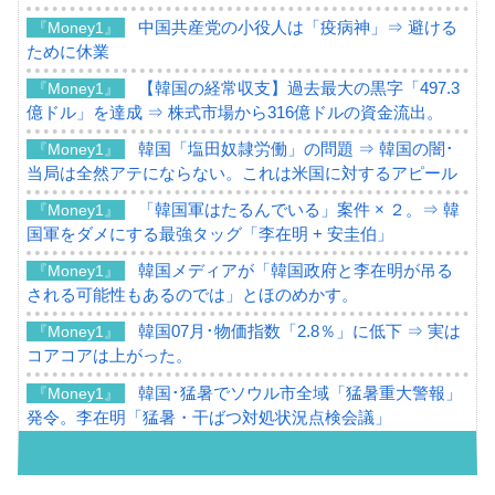
中国共産党の小役人は「疫病神」⇒ 避ける
『Money1』
ために休業
【韓国の経常収支】過去最大の黒字「497.3
『Money1』
億ドル」を達成 ⇒ 株式市場から316億ドルの資金流出。
韓国「塩田奴隷労働」の問題 ⇒ 韓国の闇･
『Money1』
当局は全然アテにならない。これは米国に対するアピール
「韓国軍はたるんでいる」案件 × ２。⇒ 韓
『Money1』
国軍をダメにする最強タッグ「李在明 + 安圭伯」
韓国メディアが「韓国政府と李在明が吊る
『Money1』
される可能性もあるのでは」とほのめかす。
韓国07月･物価指数「2.8％」に低下 ⇒ 実は
『Money1』
コアコアは上がった。
韓国･猛暑でソウル市全域「猛暑重大警報」
『Money1』
発令。李在明「猛暑・干ばつ対処状況点検会議」
【日本市場再挑戦中】韓国『現代自動車』
『Money1』
07月販売台数は去年のほぼ半分「71台」しか売れなかっ