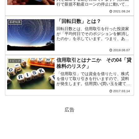
行で新規不動産ローンの停止に動いてい
るという件をご紹介しましたが、今度は
2021.08.24
証券市場です。証券会社が投資家に対す
る資金提供を絞ろうという動きに出てい
「回転日数」とは？
基礎知識
ます。『韓国投資証券』は...
回転日数とは、信用取引を行った投資家
が「平均何日でそのポジションを解消し
たのか」を示しています。つまり、ある
銘柄を信用取引で買ってから、売ってそ
のポジションを解消するまでの日数ある
2019.06.07
銘柄を信用取引で売ってから、買ってそ
のポジションを解消するま...
信用取引とはナニか その04「貸
トピック
株料のリスク」
「信用取引」では資金を借りたり、株式
を借りて取り引きを行いますので、貸料
が発生します。信用買い(買い玉を建てる)
の場合には「買方金利」が取られ、信用
2017.03.14
売り(売り玉を建てる)場合には「貸株料」
が取られます。前回は「買方金利のリス
ク」についてご紹...
広告