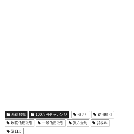
基礎知識
100万円チャレンジ
損切り
信用取引
制度信用取引
一般信用取引
買方金利
貸株料
逆日歩