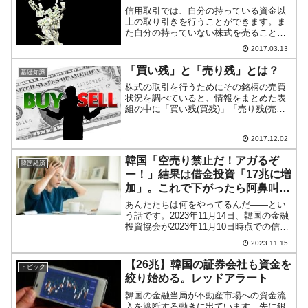
信用取引では、自分の持っている資金以
上の取り引きを行うことができます。ま
た自分の持っていない株式を売ることも
できます。ただし、この特殊な取り引き
2017.03.13
にはリスクもあります。今回はそのリス
クについてご紹介します。「信用買い」
「買い残」と「売り残」とは？
基礎知識
「信用売り」どちらの場合...
株式の取引を行うためにその銘柄の売買
状況を調べていると、情報をまとめた表
組の中に「買い残(買残)」「売り残(売
残)」(あるいは「信用残・買」「信用残・
売」など)という項目があるのに気付くで
2017.12.02
しょう。■「買い残」「売り残」は信用取
引における株式...
韓国「空売り禁止だ！アガるぞ
韓国経済
ー！」結果は借金投資「17兆に増
加」。これで下がったら阿鼻叫喚
の地獄絵図です
あんたたちは何をやってるんだ――とい
う話です。2023年11月14日、韓国の金融
投資協会が2023年11月10日時点での信用
融資取引残高を公表したのですが、これ
2023.11.15
が「17兆1,173億ウォン」となりました。
何度もご紹介しているとおり、韓国金
【26兆】韓国の証券会社も資金を
トピック
融...
絞り始める。レッドアラート
韓国の金融当局が不動産市場への資金流
入を遮断する動きに出ています。先に銀