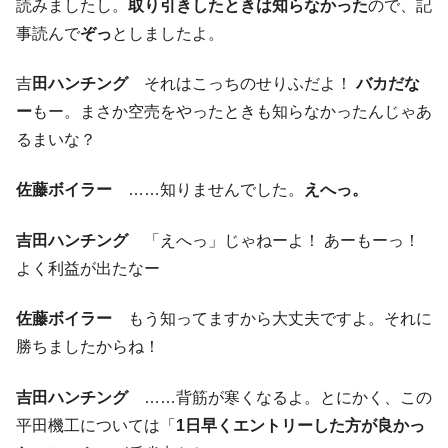
読みましたし。
取り引きしたときは知らなかった
ので、記
事読んで
ぞっ
としましたよ。
吉
田ハンチング
それはこっちのせりふだよ！
バカだな
ー
もー。まさか空売をやったときも知らなかったんじゃあ
るまいな？
佐藤ボイラー
……知りませんでした。
えへっ。
吉田ハンチング
「えへっ」じゃねーよ！ あーもーっ！
よく利益が出たなー
佐藤ボイラー
もう知ってますから大丈夫ですよ。それに
勝ちましたからね！
吉田ハンチング
……背筋が寒くなるよ。とにかく、この
平田機工については「
1日早くエントリーした方が良かっ