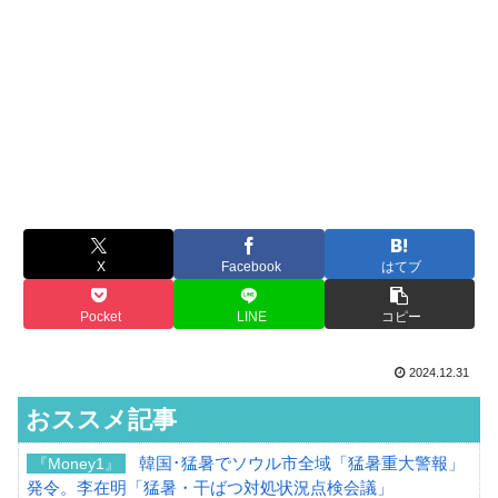
X
Facebook
はてブ
Pocket
LINE
コピー
2024.12.31
おススメ記事
韓国･猛暑でソウル市全域「猛暑重大警報」
『Money1』
発令。李在明「猛暑・干ばつ対処状況点検会議」