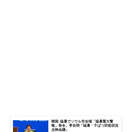
韓国･猛暑でソウル市全域「猛暑重大警
報」発令。李在明「猛暑・干ばつ対処状況
点検会議」