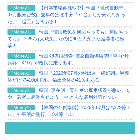
【日本市場再挑戦中】韓国『現代自動車』
『Money1』
07月販売台数は去年のほぼ半分「71台」しか売れなかっ
た。『起亜』は9台だけ
韓国「信用赦免を何回やっても、何回やっ
『Money1』
ても」⇒ 257万人赦免したのに60万人がまた延滞者に転
落！
韓国K9専用砲弾･装薬自動供給装甲車両･珍
『Money1』
兵器「K10」が改良に乗り出す。
韓国「2026年07月の輸出入」絶好調。半導
『Money1』
体だけで410億ドル、輸出全体の41％もある
韓国･李在明「青年層の雇用状況が悪い。せ
『Money1』
や、若者に起業させよう」⇒ どんな雇用対策だソレ。
【韓国の外貨準備】2026年07月は4,279億ド
『Money1』
ル。外平債の発行「19.4億ドル」
韓国「ここは北朝鮮なのか。選管がサーバ
『Money1』
ーにウソのデータを入力したのは明白だ」