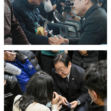
韓国製造業「半導体絶好調」のウラで他業
『Money1』
種は全般的「不調」⇒ PSIが示す現況は決して良くない。
【米韓激突案件】韓国消費者院が『クーパ
『Money1』
ン』1人当たり賠償10万ウォンを認定 ⇒ 総額3兆7,000億
韓国で猛暑。南東部では干ばつ
『Money1』
韓国型イージス搭載の次世代駆逐艦
『Money1』
「KDDX」1番艦、2032年竣工と公示
【対日本円】ウォン安が急進！ 日米の協調
『Money1』
に韓国がいっちょがみしたのでは。
韓国政府『BYD』車への補助金を全廃 ⇒ 実
『Money1』
は韓国で『BYD』車は売れている。6カ月で対前年同期比
1.9倍！
在韓米国大使スティールが着韓！⇒ さっそ
『Money1』
く空港に詰めかけ「出て行け！」「極右勢力」のプラカー
ドを掲げる「在韓反米勢力」
韓国政府「2035年までに18.4GW規模のAIデ
『Money1』