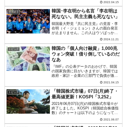
に掲げていました。現在「大統領職引き
2022.04.15
継ぎ委員会」でも政府組織、機関の再編
プランを練っているので、韓国が「航空
韓国･李在明から名言「李在明は
韓国経済
宇宙庁」を新設す...
死なない。民主主義も死なない」
韓国最大野党『共に民主党』の党首・李
在明（イ・ジェミョン）さんの面白発言
が止まりません。この人はウソばっかり
言ってる人ですが、2024年11月15日に
2024.11.21
（想定してたよりも重い量刑の）有罪判
決が出たため、さすがに焦っています。
韓国の「個人向け融資」1,000兆
トピック
「とにかく監獄に行...
ウォン突破！借り倒しているのだ
なあ
『IMF』の公表データのおかげで、韓国
の国家負債に目がいきますが、韓国では
政府・家計・企業の三部門で負債が激増
しているのです。2021年04月14日、『韓
2021.04.15
国銀行』公表の「2021年3月の金融市場
の動向」によりますと個人向けの融資が
「韓国株式市場」07日(月)終了・
トピック
「1009...
最高値更新！KOSPI「3,252」
2021年06月07日(月)の韓国株式市場※が
終了しました。KOSPI（韓国総合株価指
数）のチャートは以下のようになってい
ます（チャートは『Investing.com』より
2021.06.07
引用：以下同）。上へ抜きました！
KOSPIは「3,252」に到達し...