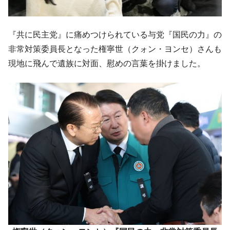
ータセンター整備」⇒ だから無理だってば。
JPモルガン「韓国レバレッジETFの清算は
『Money1』
ほぼ終わった」
『共に民主党』に痛めつけられている与党『国民の力』の
韓国『国民年金公団』株価暴落で200兆蒸
『Money1』
非常対策委員長となった権寧世（クォン・ヨンセ）さんも
発。
現地に飛んで遺族に対面、慰めの言葉を掛けました。
韓国政府「ニセＫ-ブランドを通報しようキ
『Money1』
ャンペーン」⇒ あの名物教授も登場！
韓国「橋が落ちました」⇒ 耐久性「なさす
『Money1』
ぎ」では。
韓国鉄鋼最大手『POSCO』ズブズブ沈む。
『Money1』
営業利益80.2％も減少
米国下院「韓国の公務員個人をターゲット
『Money1』
にぶん殴る法案」提出！⇒ クーパン問題は合衆国企業に対
する差別。許してはおかぬ
韓国ボンクラ政策室長･金容範、株価暴落に
『Money1』
他人事のような発言。
韓国半導体『SKハイニックス』2026年2Qの
『Money1』