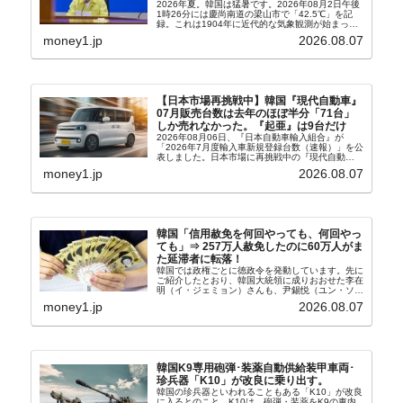
2026年夏。韓国は猛暑です。2026年08月2日午後
1時26分には慶尚南道の梁山市で「42.5℃」を記
録。これは1904年に近代的な気象観測が始まって
以来の韓国史上最高気温です。08月04日には、ソ
money1.jp
2026.08.07
ウル市全域への「猛暑重大警報」が発令され...
【日本市場再挑戦中】韓国『現代自動車』
07月販売台数は去年のほぼ半分「71台」
しか売れなかった。『起亜』は9台だけ
2026年08月06日、『日本自動車輸入組合』が
「2026年7月度輸入車新規登録台数（速報）」を公
表しました。日本市場に再挑戦中の『現代自動
車』、また日本市場を攻略したい『BYD』の販売
money1.jp
2026.08.07
台数はこの中に捉えられているはずです。先月から
は韓国の...
韓国「信用赦免を何回やっても、何回やっ
ても」⇒ 257万人赦免したのに60万人がま
た延滞者に転落！
韓国では政権ごとに徳政令を発動しています。先に
ご紹介したとおり、韓国大統領に成りおおせた李在
明（イ・ジェミョン）さんも、尹錫悦（ユン・ソギ
ョル）前政権が行った――「新出発基金」をバッド
money1.jp
2026.08.07
バンクにして不良債権の買い取りを行い、分割償還
や元利減免...
韓国K9専用砲弾･装薬自動供給装甲車両･
珍兵器「K10」が改良に乗り出す。
韓国の珍兵器といわれることもある「K10」が改良
に入るとのこと。K10は、砲弾・装薬をK9の車内