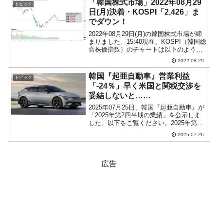
「韓国株式市場」2022年08月29
トピック
日(月)決着・KOSPI「2,426」ま
でダウン！
2022年08月29日(月)の韓国株式市場が締
まりました。15:40現在、KOSPI（韓国総
合株価指数）のチャートは以下のように
なっています（チャートは
2022.08.29
『Investing.com』より引用）。陰線で締
まりました。KOSPIは「2,426」...
韓国『起亜自動車』営業利益
トピック
「-24％」早く米国と関税交渉を
妥結しないと……
2025年07月25日、韓国『起亜自動車』が
「2025年第2四半期の業績」を公示しま
した。以下をご覧ください。2025年第2
四半期総売上：29兆3,496億3,500万ウォ
2025.07.26
ン（+6.5％）営業利益：2兆7,647億6,600
万ウォン（-24...
広告