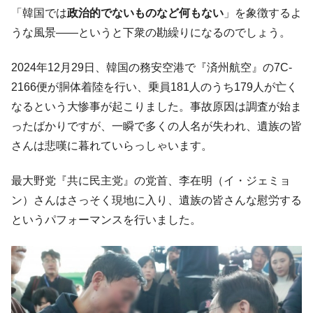
韓国･李在明さっそく不動産対策で浅薄な発
『Money1』
「韓国では
政治的でないものなど何もない
」を象徴するよ
言。
うな風景――というと下衆の勘繰りになるのでしょう。
韓国は「中国と同じく」投資に不適格な国
『Money1』
だ。
2024年12月29日、韓国の務安空港で『済州航空』の7C-
『韓国銀行』が「金の保有量を増やしま
『Money1』
2166便が胴体着陸を行い、乗員181人のうち179人が亡く
す」⇒「金を経由するドル入手」手段ではないのか？
なるという大惨事が起こりました。事故原因は調査が始ま
韓国･外為取引量「1日当たり1,214.4億ド
『Money1』
ったばかりですが、一瞬で多くの人名が失われ、遺族の皆
ル」まで拡大 ⇒ 海外資金の動きに強く左右される状態
さんは悲嘆に暮れていらっしゃいます。
韓国･帰ってきた李在明。李在明を支持しな
『Money1』
い「50.5％」に上昇
最大野党『共に民主党』の党首、李在明（イ・ジェミョ
韓国大統領府ボンクラ政策室長が告発され
『Money1』
ン）さんはさっそく現地に入り、遺族の皆さんな慰労する
た ⇒ 国家が行った恐るべき株価操作であり、空前の国政壟
というパフォーマンスを行いました。
断
韓国･警察職員が「丸刈りになって抗議活
『Money1』
動」
中国だけが鉄鋼輸出を異常増加させる ⇒ 中
『Money1』
国の過剰生産が世界を蝕む。