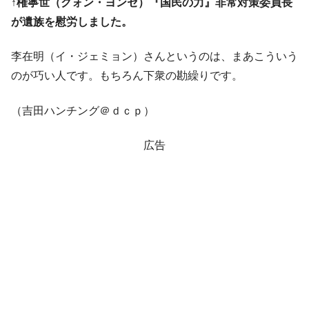
↑権寧世（クォン・ヨンセ）『国民の力』非常対策委員長
業績「史上最高益」当期純利益は前年同期比13.4倍に。
が遺族を慰労しました。
韓国･加徳島新国際空港「またも暗礁」の危
『Money1』
機 ⇒ 10.7兆では損が出るからできない。
李在明（イ・ジェミョン）さんというのは、まあこういう
【速報】韓国株式市場の暴落・本日07月29
『Money1』
のが巧い人です。もちろん下衆の勘繰りです。
日(水)もサイドカー・サーキットブレイカーの二段コンボ
発動！
（吉田ハンチング＠ｄｃｐ）
IT産業は人を雇用する効果は低い。全産業の
『Money1』
半分未満しか雇用を生まない
広告
韓国「株式市場が賭博場のように変質した
『Money1』
のは政界の責任だ」
日本の誇る海洋資源調査船『白嶺』は先進技術の
Fact1
塊！
夏の甲子園、優勝校を最も多く輩出している都道
Fact1
府県とは？
今話題の「楽天ライオンズ」とは？
Fact1
奇跡の毛色「白毛馬」とは？
Fact1