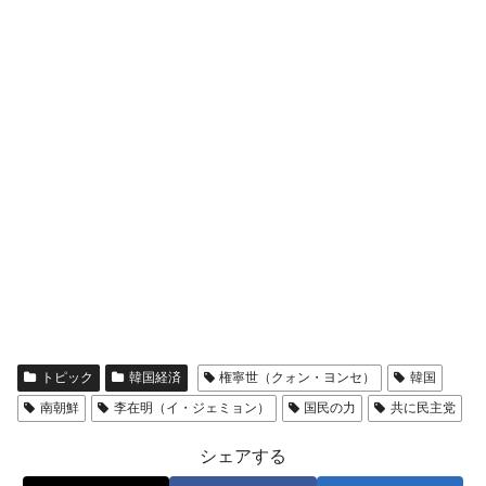
トピック
韓国経済
権寧世（クォン・ヨンセ）
韓国
南朝鮮
李在明（イ・ジェミョン）
国民の力
共に民主党
シェアする