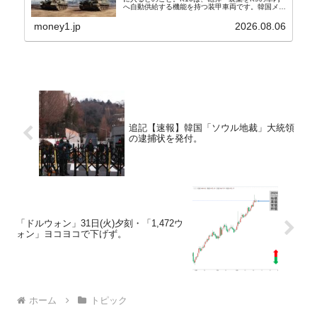
へ自動供給する機能を持つ装甲車両です。韓国メデ
ィア『Chosun Biz』が報じていますので、同記事
から以下に一部を引きます。2005年に初めて...
money1.jp
2026.08.06
追記【速報】韓国「ソウル地裁」大統領
の逮捕状を発付。
「ドルウォン」31日(火)夕刻・「1,472ウ
ォン」ヨコヨコで下げず。
ホーム
トピック