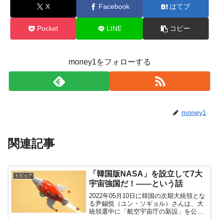
X
Facebook
はてブ
Pocket
LINE
コピー
money1をフォローする
money1
関連記事
「韓国版NASA」を設立して7大
トピック
宇宙強国だ！――という話
2022年05月10日に韓国の次期大統領とな
る尹錫悦（ユン・ソギョル）さんは、大
統領選中に「航空宇宙庁の新設」を公約