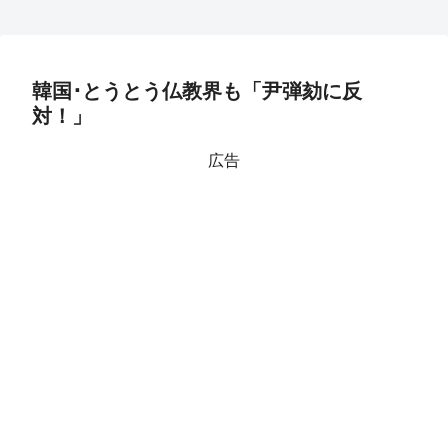
韓国･とうとう仏教界も「尹弾劾に反
対！」
広告