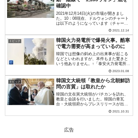
確認中
2021年12月14日(火)の市場が開きまし
た。10：08現在、ドルウォンのチャート
は以下のようになっています（チャート
は『Investing.com』より引用）。前日は
2021.12.14
「1ドル＝1,185ウォン」に達し、本日は
それを受けてのスタートです。...
韓国火力発電所で爆発火事。酷寒
トピック
で電力需要が高まっているのに
韓国では想像の斜め上の出来事が起こる
などといわれますが、本件もまた驚きと
いう他ありません。↑「泰安火力発電所」
の位置。『韓国西部発電』公式サイトよ
2023.01.08
り引用2023年01月08日08：46、『韓国西
部発電』管轄下の泰安火力発電所で爆発
韓国文大統領「教皇から北朝鮮訪
トピック
が起こり、...
問の言質」は取れたか
韓国の文在寅大統領がバチカンを訪れ、
教皇と会談を行いました。韓国の青瓦
台・大統領府からプレスリリースが出ま
した。以下です。主要20カ国首脳会談で
2021.10.31
ある『G20』と国連気候変動協約締約国
総会である『COP26』およびハンガリー
国防訪問のためにヨ...
広告