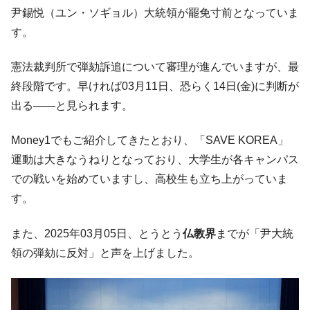
た。『起亜』は9台だけ
尹錫悦（ユン・ソギョル）大統領が罷免寸前となっていま
韓国「信用赦免を何回やっても、何回やっ
『Money1』
す。
ても」⇒ 257万人赦免したのに60万人がまた延滞者に転
落！
憲法裁判所で弾劾訴追について審理が進んでいますが、最
韓国K9専用砲弾･装薬自動供給装甲車両･珍
『Money1』
終段階です。早ければ03月11日、恐らく14日(金)に判断が
兵器「K10」が改良に乗り出す。
出る――と見られます。
韓国「2026年07月の輸出入」絶好調。半導
『Money1』
体だけで410億ドル、輸出全体の41％もある
Money1でもご紹介してきたとおり、「SAVE KOREA」
韓国･李在明「青年層の雇用状況が悪い。せ
『Money1』
運動は大きなうねりとなっており、大学生が各キャンパス
や、若者に起業させよう」⇒ どんな雇用対策だソレ。
での戦いを始めていますし、高校生も立ち上がっていま
【韓国の外貨準備】2026年07月は4,279億ド
『Money1』
す。
ル。外平債の発行「19.4億ドル」
また、2025年03月05日、とうとう
仏教界
までが「尹大統
韓国「ここは北朝鮮なのか。選管がサーバ
『Money1』
ーにウソのデータを入力したのは明白だ」
領の弾劾に反対」と声を上げました。
韓国･李在明さっそく不動産対策で浅薄な発
『Money1』
言。
韓国は「中国と同じく」投資に不適格な国