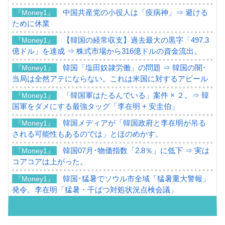
中国共産党の小役人は「疫病神」⇒ 避ける
『Money1』
ために休業
【韓国の経常収支】過去最大の黒字「497.3
『Money1』
億ドル」を達成 ⇒ 株式市場から316億ドルの資金流出。
韓国「塩田奴隷労働」の問題 ⇒ 韓国の闇･
『Money1』
当局は全然アテにならない。これは米国に対するアピール
「韓国軍はたるんでいる」案件 × ２。⇒ 韓
『Money1』
国軍をダメにする最強タッグ「李在明 + 安圭伯」
韓国メディアが「韓国政府と李在明が吊る
『Money1』
される可能性もあるのでは」とほのめかす。
韓国07月･物価指数「2.8％」に低下 ⇒ 実は
『Money1』
コアコアは上がった。
韓国･猛暑でソウル市全域「猛暑重大警報」
『Money1』
発令。李在明「猛暑・干ばつ対処状況点検会議」
【日本市場再挑戦中】韓国『現代自動車』
『Money1』
07月販売台数は去年のほぼ半分「71台」しか売れなかっ