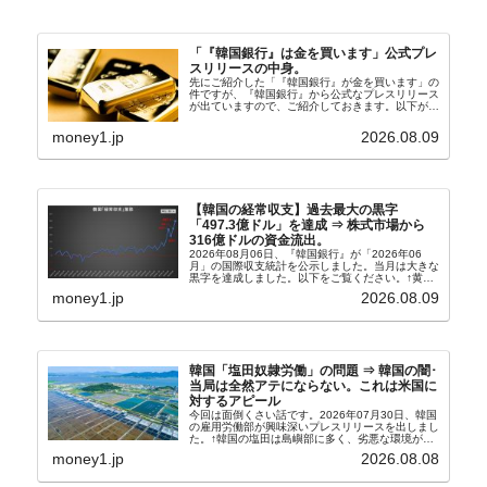
「『韓国銀行』は金を買います」公式プレ
スリリースの中身。
先にご紹介した「『韓国銀行』が金を買います」の
件ですが、『韓国銀行』から公式なプレスリリース
が出ていますので、ご紹介しておきます。以下が全
文和訳です。表題：韓国銀行、国内生産金の買い入
れ協力体制を構築□『韓国銀行』は、国内生産金の
money1.jp
2026.08.09
買い入れに...
【韓国の経常収支】過去最大の黒字
「497.3億ドル」を達成 ⇒ 株式市場から
316億ドルの資金流出。
2026年08月06日、『韓国銀行』が「2026年06
月」の国際収支統計を公示しました。当月は大きな
黒字を達成しました。以下をご覧ください。↑黄色
の傾向ペンでフォーカスしているのが2026年06月
money1.jp
2026.08.09
の経常収支です。2026年06月貿易収支：4...
韓国「塩田奴隷労働」の問題 ⇒ 韓国の闇･
当局は全然アテにならない。これは米国に
対するアピール
今回は面倒くさい話です。2026年07月30日、韓国
の雇用労働部が興味深いプレスリリースを出しまし
た。↑韓国の塩田は島嶼部に多く、劣悪な環境が一
般に見られることが少ないため、事件の発覚を妨げ
money1.jp
2026.08.08
たといわれます（後述）。これは、いわゆる「塩田
奴隷...