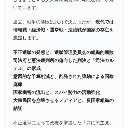
いています。
韓国『国民年金公団』株価暴落で200兆蒸
『Money1』
発。
過去、戦争の勝敗は武力で決まったが、
現代では
韓国政府「ニセＫ-ブランドを通報しようキ
『Money1』
情報戦・経済戦・選挙戦・法治戦が国家の存亡を
ャンペーン」⇒ あの名物教授も登場！
決定します。
韓国「橋が落ちました」⇒ 耐久性「なさす
『Money1』
ぎ」では。
不正選挙の疑惑と、選挙管理委員会の組織的腐敗
韓国鉄鋼最大手『POSCO』ズブズブ沈む。
『Money1』
司法府と憲法裁判所の偏向した判決と「司法カル
営業利益80.2％も減少
テル」の形成
日本の誇る海洋資源調査船『白嶺』は先進技術の
Fact1
意図的な予算削減と、乱発された弾劾による国政
塊！
麻痺
夏の甲子園、優勝校を最も多く輩出している都道
Fact1
国家機密の流出と、スパイ勢力の活動強化
府県とは？
大韓民国を崩壊させるメディアと、反国家組織の
今話題の「楽天ライオンズ」とは？
Fact1
結託
奇跡の毛色「白毛馬」とは？
Fact1
全て勝つといくら？ 競馬GI競走で勝利騎手がもら
Fact1
不正選挙によって政権を掌握した「共に民主党」