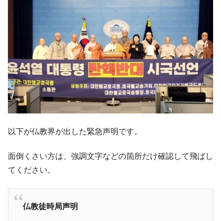
『Money1』
だ。
『韓国銀行』が「金の保有量を増やしま
『Money1』
す」⇒「金を経由するドル入手」手段ではないのか？
韓国･外為取引量「1日当たり1,214.4億ド
『Money1』
ル」まで拡大 ⇒ 海外資金の動きに強く左右される状態
韓国･帰ってきた李在明。李在明を支持しな
『Money1』
い「50.5％」に上昇
韓国大統領府ボンクラ政策室長が告発され
『Money1』
た ⇒ 国家が行った恐るべき株価操作であり、空前の国政壟
断
以下が仏教界が出した緊急声明です。
韓国･警察職員が「丸刈りになって抗議活
『Money1』
面倒くさい方は、強調文字などの箇所だけ確認して飛ばし
動」
てください。
中国だけが鉄鋼輸出を異常増加させる ⇒ 中
『Money1』
国の過剰生産が世界を蝕む。
韓国製造業「半導体絶好調」のウラで他業
『Money1』
仏教徒時局声明
種は全般的「不調」⇒ PSIが示す現況は決して良くない。