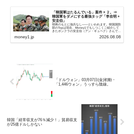
「韓国軍はたるんでいる」案件 × ２。⇒
韓国軍をダメにする最強タッグ「李在明 +
安圭伯」
弱将のもとに強兵なし――といわれます。韓国国防
部のTopは現在、Money1でもしつこくご紹介して
きたボンクラの安圭伯（アン・ギュベク）さんで
す。↑経済的無知蒙昧な李在明（イ・ジェミョン）
money1.jp
2026.08.08
さんと「韓国初の文官上がり」の国防部長官安圭伯
（アン...
「ドルウォン」03月07日(金)初動・
「1,446ウォン」うっすら陰線。
韓国「経常収支が76％減少！」貿易収支
が25億ドルしかない