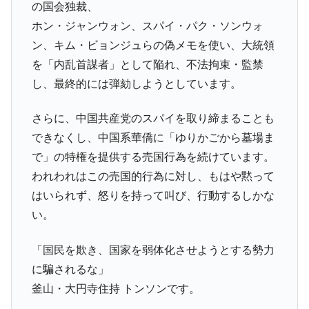
える賞金とは？
の国会独裁、
平成仮面ライダーの意外すぎるモチーフとは？
Fact1
ホン・ジャンウォン、スパイ・パク・ソンウォ
ン、キム・ビョンジュらの偽メモを使い、大統領
発表から2日で大崩壊、鳴かず飛ばずに終わりそう
Fact1
なスーパーリーグとは？
を「内乱首謀者」として陥れ、不法拘束・監禁
し、最終的には弾劾しようとしています。
日本人マスターズ挑戦の歴史。松山以前に最高位
Fact1
だった選手とは？
さらに、中国共産党のスパイを取り締まることも
甲子園通算本塁打、最多の清原に次いで多く打っ
Fact1
できなくし、中国系華僑に「ゆりかごから墓場ま
ている意外な選手とは？
で」の特権を提供する売国行為を続けています。
セレクトセールの高額取引馬が稼いだ金額とは？
Fact1
われわれはこの売国的行為に対し、もはや黙って
はいられず、怒りを持って叫び、行動するしかな
い。
「国民を欺き、国家を弱体化させようとする勢力
に騙されるな」
釜山・大円寺住持 トンソンです。