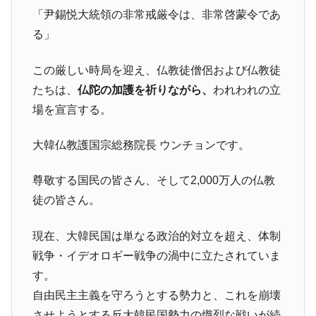
【米韓激突案件】韓国消費者院が『クーパ
『Money1』
「尹錫悦大統領の非常戒厳令は、非常啓蒙令であ
ン』1人当たり賠償10万ウォンを認定 ⇒ 総額3兆7,000億
る」
韓国で猛暑。南東部では干ばつ
『Money1』
この厳しい時局を迎え、仏教徒僧侶および仏教徒
韓国型イージス搭載の次世代駆逐艦
『Money1』
「KDDX」1番艦、2032年竣工と公示
たちは、
仏陀の加護を祈りながら、
われわれの立
場を宣言する。
【対日本円】ウォン安が急進！ 日米の協調
『Money1』
に韓国がいっちょがみしたのでは。
大韓仏教護国宗総務院長 ウンチョンです。
韓国政府『BYD』車への補助金を全廃 ⇒ 実
『Money1』
は韓国で『BYD』車は売れている。6カ月で対前年同期比
尊敬する国民の皆さん、そして2,000万人の仏教
1.9倍！
徒の皆さん。
在韓米国大使スティールが着韓！⇒ さっそ
『Money1』
く空港に詰めかけ「出て行け！」「極右勢力」のプラカー
現在、大韓民国は単なる政治的対立を超え、体制
ドを掲げる「在韓反米勢力」
戦争・イデオロギー戦争の渦中に立たされていま
韓国政府「2035年までに18.4GW規模のAIデ
『Money1』
す。
ータセンター整備」⇒ だから無理だってば。
自由民主主義を守ろうとする勢力と、これを崩壊
JPモルガン「韓国レバレッジETFの清算は
『Money1』
ほぼ終わった」
させようとする反大韓民国勢力の熾烈な戦いが続