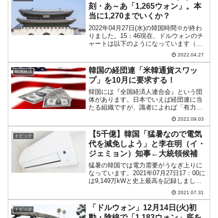
刻・あ～あ「1,265ウォン」。本
当に1,270までいくか？
2022年04月27日(水)の韓国時間※が終わ
りました。15：46現在、ドルウォンのチ
ャートは以下のようになっています（チ
ャートは『Investing.com』より引用）。
2022.04.27
ウォン安圧力が高まって陽線が長くなり
ました。現在のところ「1ドル＝1...
韓国の経団連「米韓通貨スワッ
韓国経済
プ」を10月に要求する！
韓国には『全国経済人連合会』という団
体があります。日本でいえば経団連に当
たる組織ですが、識者によれば「有力企
業が抜けているため、昔ほど力はない」
2022.09.03
とのこと。ただ、看板は古く、名の通っ
た組織なので、いまだ一目置かれる存在
【5千億】韓国「猛暑なので電気
トピック
です。Money1では何...
代を減免しよう」と李在明（イ・
ジェミョン）知事←大統領候補
猛暑の韓国では電力需要がうなぎ上りに
なっています。2021年07月27日17：00に
は9,149万kWと史上最高を記録しまし
た。この暑い中、次期大統領選挙に出馬
2021.07.31
を表明している各候補は国民からの支持
を取り付けるように各種の発言を行って
「ドルウォン」12月14日(火)初
トピック
います。...
動・陰線で「1,183ウォン」底を