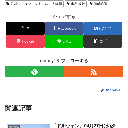
尹錫悦（ユン・ソギョル）大統領
非常戒厳
弾劾訴追
シェアする
X
Facebook
はてブ
Pocket
LINE
コピー
money1をフォローする
money1
関連記事
「ドルウォン」04月27日(水)夕
韓国経済