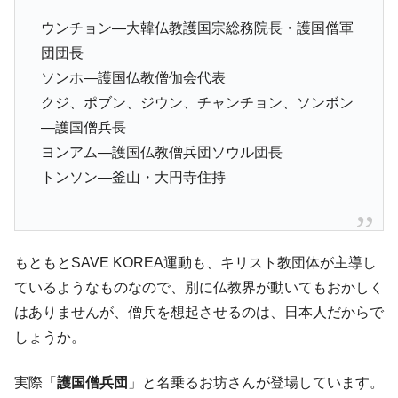
ウンチョン—大韓仏教護国宗総務院長・護国僧軍
団団長
ソンホ—護国仏教僧伽会代表
クジ、ポブン、ジウン、チャンチョン、ソンボン
—護国僧兵長
ヨンアム—護国仏教僧兵団ソウル団長
トンソン—釜山・大円寺住持
もともとSAVE KOREA運動も、キリスト教団体が主導し
ているようなものなので、別に仏教界が動いてもおかしく
はありませんが、僧兵を想起させるのは、日本人だからで
しょうか。
実際「
護国僧兵団
」と名乗るお坊さんが登場しています。