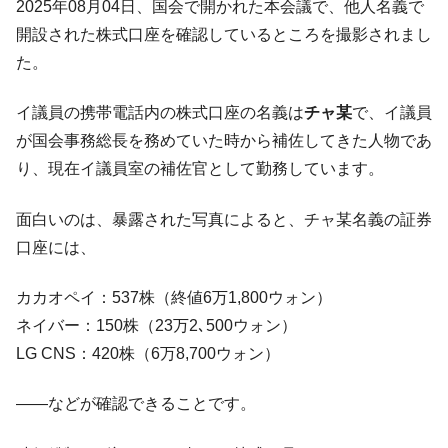
2025年08月04日、国会で開かれた本会議で、他人名義で
米国下院「韓国の公務員個人をターゲット
『Money1』
開設された株式口座を確認しているところを撮影されまし
にぶん殴る法案」提出！⇒ クーパン問題は合衆国企業に対
た。
する差別。許してはおかぬ
韓国ボンクラ政策室長･金容範、株価暴落に
『Money1』
イ議員の携帯電話内の株式口座の名義は
チャ某
で、イ議員
他人事のような発言。
が国会事務総長を務めていた時から補佐してきた人物であ
韓国半導体『SKハイニックス』2026年2Qの
『Money1』
り、現在イ議員室の補佐官として勤務しています。
業績「史上最高益」当期純利益は前年同期比13.4倍に。
韓国･加徳島新国際空港「またも暗礁」の危
面白いのは、暴露された写真によると、チャ某名義の証券
『Money1』
機 ⇒ 10.7兆では損が出るからできない。
口座には、
日本の誇る海洋資源調査船『白嶺』は先進技術の
Fact1
塊！
カカオペイ：537株（終値6万1,800ウォン）
ネイバー：150株（23万2､500ウォン）
夏の甲子園、優勝校を最も多く輩出している都道
Fact1
府県とは？
LG CNS：420株（6万8,700ウォン）
今話題の「楽天ライオンズ」とは？
Fact1
――などが確認できることです。
奇跡の毛色「白毛馬」とは？
Fact1