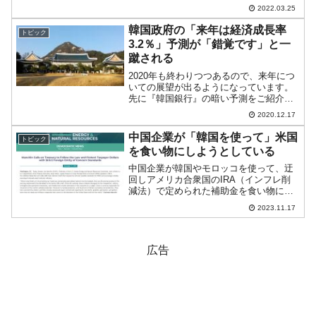
た。つまり、借りたお金の利子払い、返済を当面しなくてもいい...
2022.03.25
韓国政府の「来年は経済成長率
トピック
3.2％」予測が「錯覚です」と一
蹴される
2020年も終わりつつあるので、来年につ
いての展望が出るようになっています。
先に『韓国銀行』の暗い予測をご紹介し
ましたが、今度は韓国企画財政部から
2020.12.17
「2021年の経済政策の方向」という資料
が出ました。この中に経済成長率の予測
中国企業が「韓国を使って」米国
トピック
があるのですが以下...
を食い物にしようとしている
中国企業が韓国やモロッコを使って、迂
回しアメリカ合衆国のIRA（インフレ削
減法）で定められた補助金を食い物にし
ようとしている――と指摘が出ていま
2023.11.17
す。2023年11月13日、合衆国・民主党の
Joe Manchin（ジョー・マンチン）上院
議員が...
広告