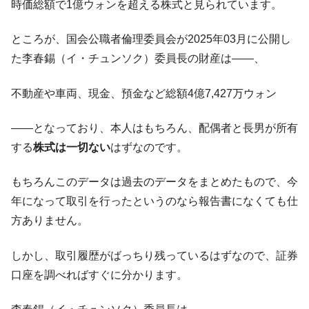
全て勝つといくら？ 競馬GI競走で勝利騎手がもら
Fact1
時価総額で1億ウォンを超える株式と見られています。
える賞金とは？
ところが、国会公職者倫理委員会が2025年03月に公開し
平成仮面ライダーの意外すぎるモチーフとは？
Fact1
た李春錫（イ・チュンソク）委員長の財産は――、
発表から2日で大崩壊、鳴かず飛ばずに終わりそう
Fact1
なスーパーリーグとは？
不動産や車両、現金、預金など総額4億7,427万ウォン
日本人マスターズ挑戦の歴史。松山以前に最高位
Fact1
だった選手とは？
――となっており、本人はもちろん、配偶者と長男が所有
甲子園通算本塁打、最多の清原に次いで多く打っ
Fact1
する
株式は一切ない
はずなのです。
ている意外な選手とは？
セレクトセールの高額取引馬が稼いだ金額とは？
Fact1
もちろんこのデータは過去のデータをまとめたもので、今
年になって取引を行ったというのなら報告書になくても仕
方ありません。
しかし、取引履歴がばっちり残っているはずなので、証券
口座を調べればすぐに分かります。