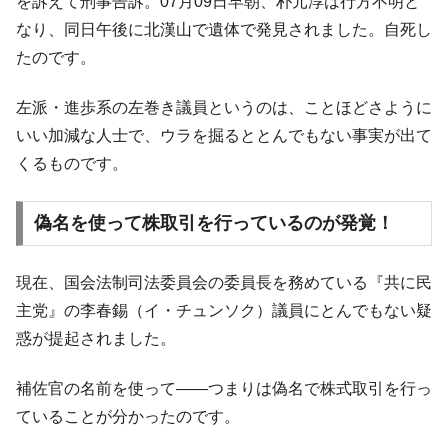
『Money1』
を訴えて刑事告訴。07月09日早朝、朴元淳は行方不明と
た ⇒ 国家が行った恐るべき株価操作であり、空前の国政壟
なり、同日午後に北漢山で遺体で発見されました。自死し
断
たのです。
韓国･警察職員が「丸刈りになって抗議活
『Money1』
動」
左派・進歩系の左巻き議員というのは、ことほどさように
中国だけが鉄鋼輸出を異常増加させる ⇒ 中
『Money1』
いい加減な人士で、ウラを掘るととんでもない事実が出て
国の過剰生産が世界を蝕む。
くるものです。
韓国製造業「半導体絶好調」のウラで他業
『Money1』
種は全般的「不調」⇒ PSIが示す現況は決して良くない。
偽名を使って株取引を行っているのが発覚！
【米韓激突案件】韓国消費者院が『クーパ
『Money1』
ン』1人当たり賠償10万ウォンを認定 ⇒ 総額3兆7,000億
現在、国会法制司法委員会の委員長を務めている『共に民
韓国で猛暑。南東部では干ばつ
『Money1』
主党』の李春錫（イ・チュンソク）議員にとんでもない疑
韓国型イージス搭載の次世代駆逐艦
『Money1』
惑が提起されました。
「KDDX」1番艦、2032年竣工と公示
【対日本円】ウォン安が急進！ 日米の協調
『Money1』
補佐官の名前を使って――つまりは偽名で株式取引を行っ
に韓国がいっちょがみしたのでは。
ていることが分かったのです。
韓国政府『BYD』車への補助金を全廃 ⇒ 実
『Money1』