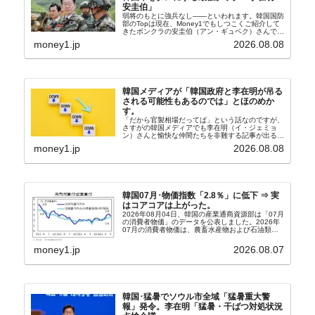
安圭伯」
弱将のもとに強兵なし――といわれます。韓国国防
部のTopは現在、Money1でもしつこくご紹介して
きたボンクラの安圭伯（アン・ギュベク）さんで
す。↑経済的無知蒙昧な李在明（イ・ジェミョン）
money1.jp
2026.08.08
さんと「韓国初の文官上がり」の国防部長官安圭伯
（アン...
韓国メディアが「韓国政府と李在明が吊る
される可能性もあるのでは」とほのめか
す。
「だから官製相場だってば」という話なのですが、
さすがの韓国メディアでも李在明（イ・ジェミョ
ン）さんと愉快な仲間たちを非難する記事が出るよ
うになっています。もちろん株価の暴落についてで
money1.jp
2026.08.08
『朝鮮日報』に面白い記事が出ています。「東西南
北」というコ...
韓国07月･物価指数「2.8％」に低下 ⇒ 実
はコアコアは上がった。
2026年08月04日、韓国の産業通商資源部は「07月
の消費者物価」のデータを公表しました。2026年
07月の消費者物価は、農畜水産物および石油類の
上昇率が鈍化したことなどにより、前年同月比
2.8％上昇（06月は3.2％）となり、上昇率は前...
money1.jp
2026.08.07
韓国･猛暑でソウル市全域「猛暑重大警
報」発令。李在明「猛暑・干ばつ対処状況