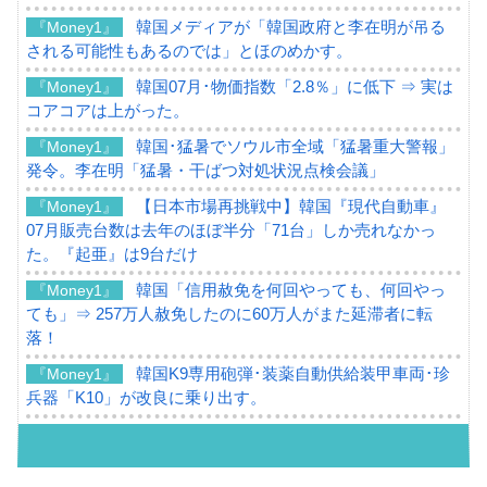
韓国メディアが「韓国政府と李在明が吊る
『Money1』
される可能性もあるのでは」とほのめかす。
韓国07月･物価指数「2.8％」に低下 ⇒ 実は
『Money1』
コアコアは上がった。
韓国･猛暑でソウル市全域「猛暑重大警報」
『Money1』
発令。李在明「猛暑・干ばつ対処状況点検会議」
【日本市場再挑戦中】韓国『現代自動車』
『Money1』
07月販売台数は去年のほぼ半分「71台」しか売れなかっ
た。『起亜』は9台だけ
韓国「信用赦免を何回やっても、何回やっ
『Money1』
ても」⇒ 257万人赦免したのに60万人がまた延滞者に転
落！
韓国K9専用砲弾･装薬自動供給装甲車両･珍
『Money1』
兵器「K10」が改良に乗り出す。
韓国「2026年07月の輸出入」絶好調。半導
『Money1』
体だけで410億ドル、輸出全体の41％もある