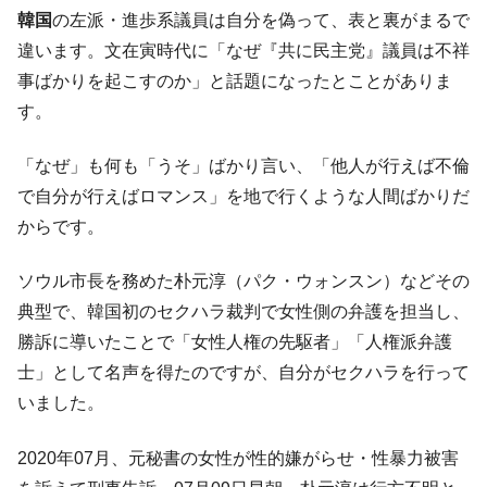
韓国･李在明「青年層の雇用状況が悪い。せ
『Money1』
韓国
の左派・進歩系議員は自分を偽って、表と裏がまるで
や、若者に起業させよう」⇒ どんな雇用対策だソレ。
違います。文在寅時代に「なぜ『共に民主党』議員は不祥
【韓国の外貨準備】2026年07月は4,279億ド
『Money1』
事ばかりを起こすのか」と話題になったとことがありま
ル。外平債の発行「19.4億ドル」
す。
韓国「ここは北朝鮮なのか。選管がサーバ
『Money1』
ーにウソのデータを入力したのは明白だ」
「なぜ」も何も「うそ」ばかり言い、「他人が行えば不倫
韓国･李在明さっそく不動産対策で浅薄な発
『Money1』
で自分が行えばロマンス」を地で行くような人間ばかりだ
言。
からです。
韓国は「中国と同じく」投資に不適格な国
『Money1』
だ。
ソウル市長を務めた朴元淳（パク・ウォンスン）などその
『韓国銀行』が「金の保有量を増やしま
『Money1』
典型で、韓国初のセクハラ裁判で女性側の弁護を担当し、
す」⇒「金を経由するドル入手」手段ではないのか？
勝訴に導いたことで「女性人権の先駆者」「人権派弁護
韓国･外為取引量「1日当たり1,214.4億ド
『Money1』
士」として名声を得たのですが、自分がセクハラを行って
ル」まで拡大 ⇒ 海外資金の動きに強く左右される状態
いました。
韓国･帰ってきた李在明。李在明を支持しな
『Money1』
い「50.5％」に上昇
2020年07月、元秘書の女性が性的嫌がらせ・性暴力被害
韓国大統領府ボンクラ政策室長が告発され