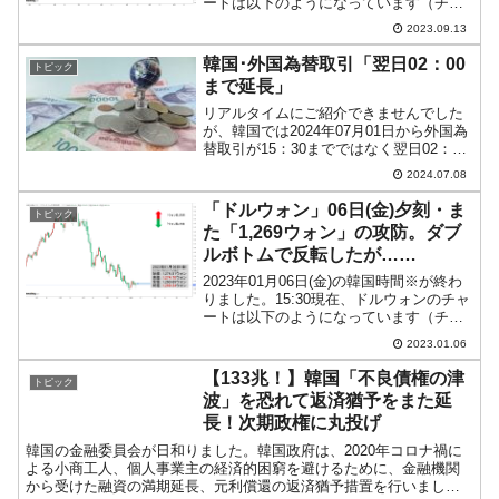
ートは以下のようになっています（チャ
ートは『Investing.com』より引用）。現
2023.09.13
在のところ「1ドル＝1,329ウォン」近辺
の攻防となっています。ロ...
韓国･外国為替取引「翌日02：00
トピック
まで延長」
リアルタイムにご紹介できませんでした
が、韓国では2024年07月01日から外国為
替取引が15：30までではなく翌日02：00
までに延長されました（以下が企画財政
2024.07.08
部が出したプレスリリースです）。⇒参
照・引用元：『韓国 企画財政部』公式サ
「ドルウォン」06日(金)夕刻・ま
トピック
イト「...
た「1,269ウォン」の攻防。ダブ
ルボトムで反転したが……
2023年01月06日(金)の韓国時間※が終わ
りました。15:30現在、ドルウォンのチャ
ートは以下のようになっています（チャ
ートは『Investing.com』より引用）。一
2023.01.06
時「1,260ウォン」まで下げましたが、跳
ね返して下ヒゲが長くなっ...
【133兆！】韓国「不良債権の津
トピック
波」を恐れて返済猶予をまた延
長！次期政権に丸投げ
韓国の金融委員会が日和りました。韓国政府は、2020年コロナ禍に
よる小商工人、個人事業主の経済的困窮を避けるために、金融機関
から受けた融資の満期延長、元利償還の返済猶予措置を行いまし