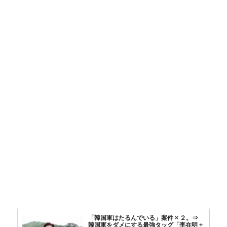
「韓国軍はたるんでいる」案件 × ２。⇒
韓国軍をダメにする最強タッグ「李在明 +