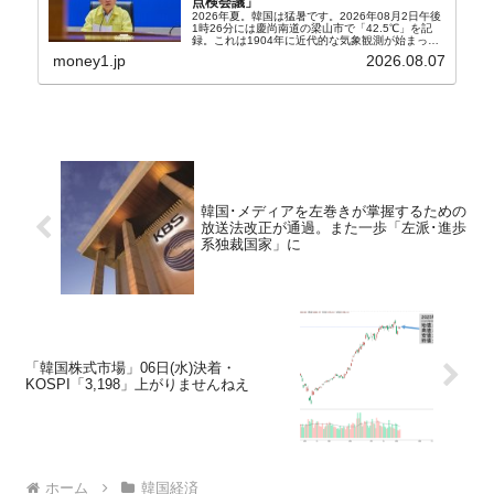
点検会議」
2026年夏。韓国は猛暑です。2026年08月2日午後
1時26分には慶尚南道の梁山市で「42.5℃」を記
録。これは1904年に近代的な気象観測が始まって
以来の韓国史上最高気温です。08月04日には、ソ
money1.jp
2026.08.07
ウル市全域への「猛暑重大警報」が発令され...
韓国･メディアを左巻きが掌握するための
放送法改正が通過。また一歩「左派･進歩
系独裁国家」に
「韓国株式市場」06日(水)決着・
KOSPI「3,198」上がりませんねえ
ホーム
韓国経済