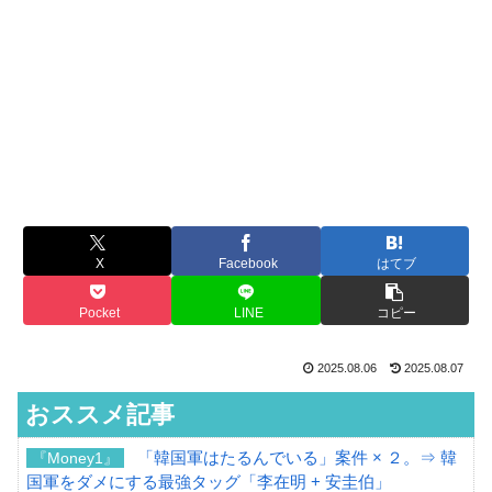
X
Facebook
はてブ
Pocket
LINE
コピー
2025.08.06
2025.08.07
おススメ記事
「韓国軍はたるんでいる」案件 × ２。⇒ 韓
『Money1』
国軍をダメにする最強タッグ「李在明 + 安圭伯」