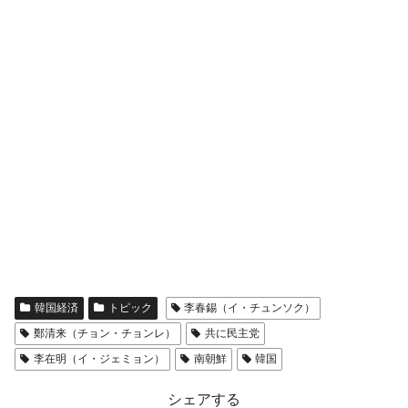
韓国経済
トピック
李春錫（イ・チュンソク）
鄭清来（チョン・チョンレ）
共に民主党
李在明（イ・ジェミョン）
南朝鮮
韓国
シェアする