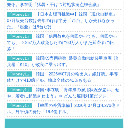
発令。李在明「猛暑・干ばつ対処状況点検会議」
【日本市場再挑戦中】韓国『現代自動車』
『Money1』
07月販売台数は去年のほぼ半分「71台」しか売れなかっ
た。『起亜』は9台だけ
韓国「信用赦免を何回やっても、何回やっ
『Money1』
ても」⇒ 257万人赦免したのに60万人がまた延滞者に転
落！
韓国K9専用砲弾･装薬自動供給装甲車両･珍
『Money1』
兵器「K10」が改良に乗り出す。
韓国「2026年07月の輸出入」絶好調。半導
『Money1』
体だけで410億ドル、輸出全体の41％もある
韓国･李在明「青年層の雇用状況が悪い。せ
『Money1』
や、若者に起業させよう」⇒ どんな雇用対策だソレ。
【韓国の外貨準備】2026年07月は4,279億ド
『Money1』
ル。外平債の発行「19.4億ドル」
韓国「ここは北朝鮮なのか。選管がサーバ
『Money1』
ーにウソのデータを入力したのは明白だ」