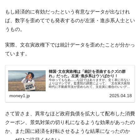
奇跡の毛色「白毛馬」とは？
Fact1
もし経済的に有効だったという有意なデータが出なけれ
全て勝つといくら？ 競馬GI競走で勝利騎手がもら
Fact1
ば、数字を歪めてでも発表するのが左派・進歩系人士とい
える賞金とは？
うもの。
平成仮面ライダーの意外すぎるモチーフとは？
Fact1
発表から2日で大崩壊、鳴かず飛ばずに終わりそう
Fact1
実際、文在寅政権下では統計データを歪めたことが分かっ
なスーパーリーグとは？
ています。
日本人マスターズ挑戦の歴史。松山以前に最高位
Fact1
だった選手とは？
韓国･文在寅政権は「統計を歪曲するクズの群
れ」だった。左派･進歩系はウソばかり！
甲子園通算本塁打、最多の清原に次いで多く打っ
Fact1
今ゆってもなあ……な話ではありますが、全く表に出ない
よりはマシです。監査院の調査によって、「文在寅大統領
ている意外な選手とは？
時代に不動産市況が歪められて、文在寅に都合のいいデー
タを公開していたこと」が明らかになりました。↑まさに
「なに笑わろてんねん」という文在...
セレクトセールの高額取引馬が稼いだ金額とは？
Fact1
money1.jp
2025.04.18
さて皆さま、異常なほど政府負債を拡大して配布した消費
クーポン、景気対策の切り札になるような効果があったの
か、また国に経済を好転させるような結果になったのか
――ぜひご注目ください。