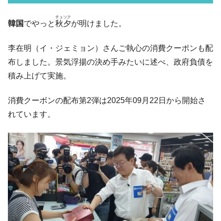
韓国･李在明さっそく不動産対策で浅薄な発
『Money1』
チュソク
韓国
でやっと
秋夕
が明けました。
言。
韓国は「中国と同じく」投資に不適格な国
『Money1』
李在明（イ・ジェミョン）さんご執心の消費クーポンも配
だ。
布しました。景気浮揚の決め手みたいに述べ、政府負債を
『韓国銀行』が「金の保有量を増やしま
『Money1』
積み上げて実施。
す」⇒「金を経由するドル入手」手段ではないのか？
韓国･外為取引量「1日当たり1,214.4億ド
『Money1』
消費クーボンの配布第2弾は2025年09月22日から開始さ
ル」まで拡大 ⇒ 海外資金の動きに強く左右される状態
れています。
韓国･帰ってきた李在明。李在明を支持しな
『Money1』
い「50.5％」に上昇
韓国大統領府ボンクラ政策室長が告発され
『Money1』
た ⇒ 国家が行った恐るべき株価操作であり、空前の国政壟
断
韓国･警察職員が「丸刈りになって抗議活
『Money1』
動」
中国だけが鉄鋼輸出を異常増加させる ⇒ 中
『Money1』