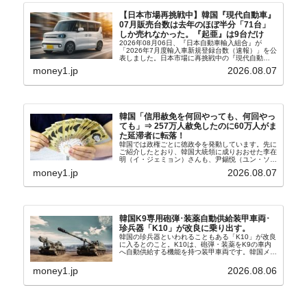
【日本市場再挑戦中】韓国『現代自動車』
07月販売台数は去年のほぼ半分「71台」
しか売れなかった。『起亜』は9台だけ
2026年08月06日、『日本自動車輸入組合』が
「2026年7月度輸入車新規登録台数（速報）」を公
表しました。日本市場に再挑戦中の『現代自動
車』、また日本市場を攻略したい『BYD』の販売
money1.jp
2026.08.07
台数はこの中に捉えられているはずです。先月から
は韓国の...
韓国「信用赦免を何回やっても、何回やっ
ても」⇒ 257万人赦免したのに60万人がま
た延滞者に転落！
韓国では政権ごとに徳政令を発動しています。先に
ご紹介したとおり、韓国大統領に成りおおせた李在
明（イ・ジェミョン）さんも、尹錫悦（ユン・ソギ
ョル）前政権が行った――「新出発基金」をバッド
money1.jp
2026.08.07
バンクにして不良債権の買い取りを行い、分割償還
や元利減免...
韓国K9専用砲弾･装薬自動供給装甲車両･
珍兵器「K10」が改良に乗り出す。
韓国の珍兵器といわれることもある「K10」が改良
に入るとのこと。K10は、砲弾・装薬をK9の車内
へ自動供給する機能を持つ装甲車両です。韓国メデ
ィア『Chosun Biz』が報じていますので、同記事
から以下に一部を引きます。2005年に初めて...
money1.jp
2026.08.06