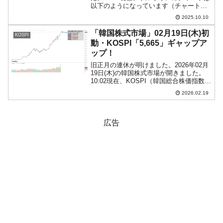
以下のようになっています（チャートは
『Investing.com』より引用）。陰線が伸
2025.10.10
びましています。現在のところ「1ドル＝
1,419ウォン」近辺の攻防で...
「韓国株式市場」02月19日(木)初
KOSPI
動・KOSPI「5,665」ギャップア
ップ！
旧正月の連休が明けました。2026年02月
19日(木)の韓国株式市場が開きました。
10:02現在、KOSPI（韓国総合株価指数）
のチャートは以下のようになっています
2026.02.19
（チャートは『Investing.com』より引
用）。ギャップアップして始ま...
広告