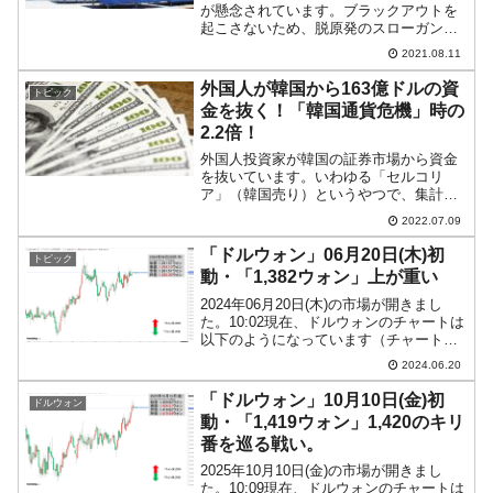
が懸念されています。ブラックアウトを
起こさないため、脱原発のスローガンを
投げ捨てて、無理矢理休止させていた原
2021.08.11
発を再稼働するドタバタになっているの
ですが、ガックリする事実が明らかにな
外国人が韓国から163億ドルの資
トピック
りました。韓国政府の公表...
金を抜く！「韓国通貨危機」時の
2.2倍！
外国人投資家が韓国の証券市場から資金
を抜いています。いわゆる「セルコリ
ア」（韓国売り）というやつで、集計結
果、その総額が大変なことになっている
2022.07.09
ことが分かりました。アメリカ合衆国が
金融引き締め方向で動いており、政策金
「ドルウォン」06月20日(木)初
トピック
利を上げていますのでこれは...
動・「1,382ウォン」上が重い
2024年06月20日(木)の市場が開きまし
た。10:02現在、ドルウォンのチャートは
以下のようになっています（チャートは
『Investing.com』より引用）。じわじわ
2024.06.20
とウォン安方向に進み、本日は1,380を超
えての攻防となっています。...
「ドルウォン」10月10日(金)初
ドルウォン
動・「1,419ウォン」1,420のキリ
番を巡る戦い。
2025年10月10日(金)の市場が開きまし
た。10:09現在、ドルウォンのチャートは