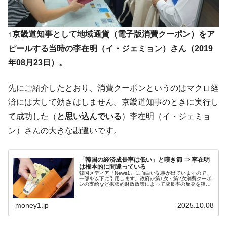
国の過剰生産が世界を蝕む。
韓国製造業「半導体絶好調」のウラで他業
『Money1』
↑京畿道知事として地域通貨（電子版消費クーポン）をア
種は全般的「不調」⇒ PSIが示す現況は決して良くない。
ピールする当時の李在明（イ・ジェミョン）さん（2019
【米韓激突案件】韓国消費者院が『クーパ
『Money1』
年08月23日）。
ン』1人当たり賠償10万ウォンを認定 ⇒ 総額3兆7,000億
韓国で猛暑。南東部では干ばつ
『Money1』
先にご紹介したとおり、消費クーポンというのはマクロ経
韓国型イージス搭載の次世代駆逐艦
『Money1』
済には大して効きはしません。京畿道知事のときに実行し
「KDDX」1番艦、2032年竣工と公示
て成功した（
と思い込んでいる
）李在明（イ・ジェミョ
【対日本円】ウォン安が急進！ 日米の協調
『Money1』
ン）さんの大きな勘違いです。
に韓国がいっちょがみしたのでは。
韓国政府『BYD』車への補助金を全廃 ⇒ 実
『Money1』
「韓国の経済成長率は低い」と嘆き節 ⇒ 李在明
は韓国で『BYD』車は売れている。6カ月で対前年同期比
は根本的に間違っている
1.9倍！
韓国メディア『News1』に面白い記事が出ていますので、
一部を以下に引用します。政府が第1次・第2次消費クーポ
ンの支給など拡張的財政政策によって成長率の反発を狙っ
たものの、今年の成長率が1％を超えられないという見通
在韓米国大使スティールが着韓！⇒ さっそ
『Money1』
しが強くなっている。国内外...
く空港に詰めかけ「出て行け！」「極右勢力」のプラカー
money1.jp
2025.10.08
ドを掲げる「在韓反米勢力」