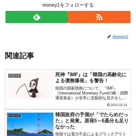
money1をフォローする
money1
関連記事
死神『IMF』は「韓国の高齢化に
トピック
よる債務爆発」を警告！
韓国の国家債務について、『IMF』
（International Monetary Fundの略：国際
通貨基金）が非常に悲観的な見方をして
いることを先の記事でご紹介しました。
2021.04.14
これを受けたかのような記事が
『Bloomberg』に出ました。『IM...
韓国政府の予測が「でたらめだっ
トピック
た」と発覚。原発5～6基分も足り
なかった
韓国では電力不足によるブラックアウト