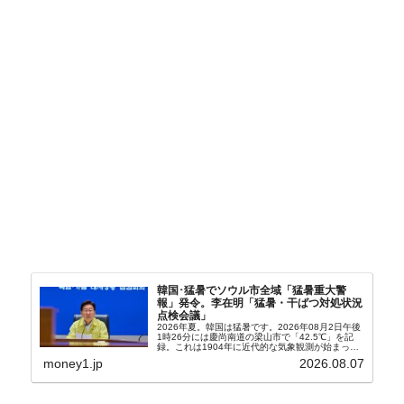
韓国･猛暑でソウル市全域「猛暑重大警
報」発令。李在明「猛暑・干ばつ対処状況
点検会議」
2026年夏。韓国は猛暑です。2026年08月2日午後
1時26分には慶尚南道の梁山市で「42.5℃」を記
録。これは1904年に近代的な気象観測が始まって
以来の韓国史上最高気温です。08月04日には、ソ
money1.jp
2026.08.07
ウル市全域への「猛暑重大警報」が発令され...