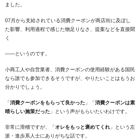
ました。
韓国半導体『SKハイニックス』2026年2Qの
『Money1』
業績「史上最高益」当期純利益は前年同期比13.4倍に。
07月から支給されている消費クーポンが商店街に及ぼし
韓国･加徳島新国際空港「またも暗礁」の危
『Money1』
た影響、利用過程で感じた物足りなさ、提案などを直接聞
機 ⇒ 10.7兆では損が出るからできない。
く
【速報】韓国株式市場の暴落・本日07月29
『Money1』
日(水)もサイドカー・サーキットブレイカーの二段コンボ
――というのです。
発動！
IT産業は人を雇用する効果は低い。全産業の
『Money1』
小商工人や自営業者、消費クーポンの使用経験がある国民
半分未満しか雇用を生まない
なら誰でも参加できるそうですが、やりたいことはもうお
韓国「株式市場が賭博場のように変質した
『Money1』
分かりでしょう。
のは政界の責任だ」
日本の誇る海洋資源調査船『白嶺』は先進技術の
Fact1
「
消費クーポンをもらって良かった
」「
消費クーポンは素
塊！
晴らしい施策だった
」という声がもらいたいわけです。
夏の甲子園、優勝校を最も多く輩出している都道
Fact1
府県とは？
非常に滑稽ですが、「
オレをもっと褒めてくれ
」という左
今話題の「楽天ライオンズ」とは？
Fact1
派・進歩系人士にありがちな話です。