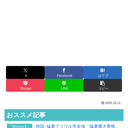
X
Facebook
はてブ
Pocket
LINE
コピー
2025.10.11
おススメ記事
韓国･猛暑でソウル市全域「猛暑重大警報」
『Money1』