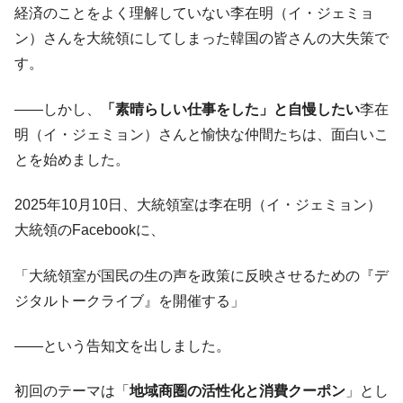
韓国政府「2035年までに18.4GW規模のAIデ
『Money1』
経済のことをよく理解していない李在明（イ・ジェミョ
ータセンター整備」⇒ だから無理だってば。
ン）さんを大統領にしてしまった韓国の皆さんの大失策で
JPモルガン「韓国レバレッジETFの清算は
『Money1』
す。
ほぼ終わった」
韓国『国民年金公団』株価暴落で200兆蒸
『Money1』
――しかし、
「素晴らしい仕事をした」と自慢したい
李在
発。
明（イ・ジェミョン）さんと愉快な仲間たちは、面白いこ
韓国政府「ニセＫ-ブランドを通報しようキ
『Money1』
とを始めました。
ャンペーン」⇒ あの名物教授も登場！
2025年10月10日、大統領室は李在明（イ・ジェミョン）
韓国「橋が落ちました」⇒ 耐久性「なさす
『Money1』
ぎ」では。
大統領のFacebookに、
韓国鉄鋼最大手『POSCO』ズブズブ沈む。
『Money1』
営業利益80.2％も減少
「大統領室が国民の生の声を政策に反映させるための『デ
ジタルトークライブ』を開催する」
米国下院「韓国の公務員個人をターゲット
『Money1』
にぶん殴る法案」提出！⇒ クーパン問題は合衆国企業に対
する差別。許してはおかぬ
――という告知文を出しました。
韓国ボンクラ政策室長･金容範、株価暴落に
『Money1』
初回のテーマは「
地域商圏の活性化と消費クーポン
」とし
他人事のような発言。