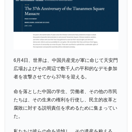
「KDDX」1番艦、2032年竣工と公示
【対日本円】ウォン安が急進！ 日米の協調
『Money1』
に韓国がいっちょがみしたのでは。
韓国政府『BYD』車への補助金を全廃 ⇒ 実
『Money1』
は韓国で『BYD』車は売れている。6カ月で対前年同期比
1.9倍！
在韓米国大使スティールが着韓！⇒ さっそ
『Money1』
く空港に詰めかけ「出て行け！」「極右勢力」のプラカー
6月4日、世界は、中国共産党が軍に命じて天安門
ドを掲げる「在韓反米勢力」
広場およびその周辺で数千人の平和的なデモ参加
韓国政府「2035年までに18.4GW規模のAIデ
『Money1』
者を攻撃させてから37年を迎える。
ータセンター整備」⇒ だから無理だってば。
JPモルガン「韓国レバレッジETFの清算は
『Money1』
命を落とした中国の学生、労働者、その他の市民
ほぼ終わった」
たちは、その生来の権利を行使し、民主的改革と
韓国『国民年金公団』株価暴落で200兆蒸
『Money1』
腐敗に対する説明責任を求めるために集まってい
発。
た。
韓国政府「ニセＫ-ブランドを通報しようキ
『Money1』
ャンペーン」⇒ あの名物教授も登場！
私たちは彼らの命を追悼し、その遺産を称える。