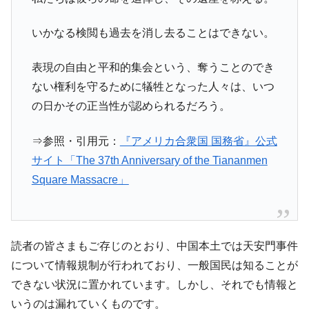
韓国「橋が落ちました」⇒ 耐久性「なさす
『Money1』
ぎ」では。
いかなる検閲も過去を消し去ることはできない。
韓国鉄鋼最大手『POSCO』ズブズブ沈む。
『Money1』
営業利益80.2％も減少
表現の自由と平和的集会という、奪うことのでき
ない権利を守るために犠牲となった人々は、いつ
米国下院「韓国の公務員個人をターゲット
『Money1』
にぶん殴る法案」提出！⇒ クーパン問題は合衆国企業に対
の日かその正当性が認められるだろう。
する差別。許してはおかぬ
⇒参照・引用元：
『アメリカ合衆国 国務省』公式
韓国ボンクラ政策室長･金容範、株価暴落に
『Money1』
他人事のような発言。
サイト「The 37th Anniversary of the Tiananmen
Square Massacre」
韓国半導体『SKハイニックス』2026年2Qの
『Money1』
業績「史上最高益」当期純利益は前年同期比13.4倍に。
韓国･加徳島新国際空港「またも暗礁」の危
『Money1』
機 ⇒ 10.7兆では損が出るからできない。
読者の皆さまもご存じのとおり、中国本土では天安門事件
【速報】韓国株式市場の暴落・本日07月29
『Money1』
について情報規制が行われており、一般国民は知ることが
日(水)もサイドカー・サーキットブレイカーの二段コンボ
できない状況に置かれています。しかし、それでも情報と
発動！
いうのは漏れていくものです。