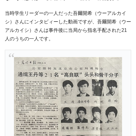
全て勝つといくら？ 競馬GI競走で勝利騎手がもら
Fact1
える賞金とは？
当時学生リーダーの一人だった吾爾開希（ウーアルカイ
平成仮面ライダーの意外すぎるモチーフとは？
Fact1
シ）さんにインタビィーした動画ですが、吾爾開希（ウー
発表から2日で大崩壊、鳴かず飛ばずに終わりそう
Fact1
アルカイシ）さんは事件後に当局から指名手配された21
なスーパーリーグとは？
人のうちの一人です。
日本人マスターズ挑戦の歴史。松山以前に最高位
Fact1
だった選手とは？
甲子園通算本塁打、最多の清原に次いで多く打っ
Fact1
ている意外な選手とは？
セレクトセールの高額取引馬が稼いだ金額とは？
Fact1