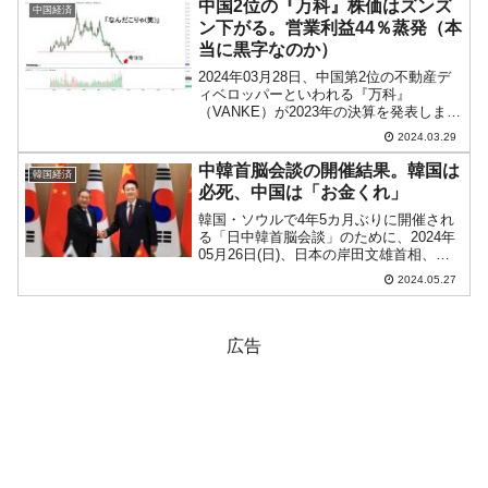
中国2位の『万科』株価はズンズ
中国経済
う高級マンション...
ン下がる。営業利益44％蒸発（本
当に黒字なのか）
2024年03月28日、中国第2位の不動産デ
ィベロッパーといわれる『万科』
（VANKE）が2023年の決算を発表しまし
た。以下はその公示データから切り出し
2024.03.29
たものです。総売上：4,657億3,907万
6,702.23元（-7.56％）営業利益...
中韓首脳会談の開催結果。韓国は
韓国経済
必死、中国は「お金くれ」
韓国・ソウルで4年5カ月ぶりに開催され
る「日中韓首脳会談」のために、2024年
05月26日(日)、日本の岸田文雄首相、中
国の李強首相が韓国に到着。日中韓首脳
2024.05.27
会談自体は27日(月)ですが、韓国の尹錫
悦（ユン・ソギョル）大統領は中韓首脳
会談、日...
広告