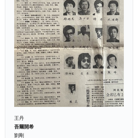
王丹
吾爾開希
劉剛