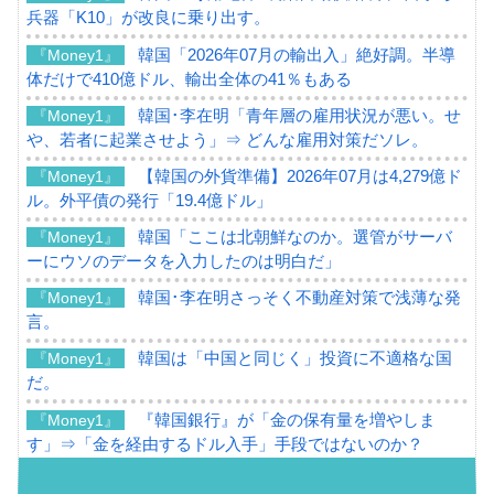
兵器「K10」が改良に乗り出す。
韓国「2026年07月の輸出入」絶好調。半導
『Money1』
体だけで410億ドル、輸出全体の41％もある
韓国･李在明「青年層の雇用状況が悪い。せ
『Money1』
や、若者に起業させよう」⇒ どんな雇用対策だソレ。
【韓国の外貨準備】2026年07月は4,279億ド
『Money1』
ル。外平債の発行「19.4億ドル」
韓国「ここは北朝鮮なのか。選管がサーバ
『Money1』
ーにウソのデータを入力したのは明白だ」
韓国･李在明さっそく不動産対策で浅薄な発
『Money1』
言。
韓国は「中国と同じく」投資に不適格な国
『Money1』
だ。
『韓国銀行』が「金の保有量を増やしま
『Money1』
す」⇒「金を経由するドル入手」手段ではないのか？
韓国･外為取引量「1日当たり1,214.4億ド
『Money1』