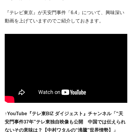
IT産業は人を雇用する効果は低い。全産業の
『Money1』
半分未満しか雇用を生まない
『テレビ東京』が天安門事件「6.4」について、興味深い
韓国「株式市場が賭博場のように変質した
『Money1』
動画を上げていますのでご紹介しておきます。
のは政界の責任だ」
韓国「2026年1Q 資金循環統計」面白い結果
『Money1』
に。
韓国化学企業最大手『ロッテケミカル』純
『Money1』
借入金が約8兆。信用格付け「ネガティブ」にダウン
韓国株式市場･暗黒の火曜日。サーキットブ
『Money1』
レイカーも発動！ 半導体2銘柄の暴落
日本の誇る海洋資源調査船『白嶺』は先進技術の
Fact1
塊！
夏の甲子園、優勝校を最も多く輩出している都道
Fact1
府県とは？
↑YouTube『テレ東BIZ ダイジェスト』チャンネル「“天
今話題の「楽天ライオンズ」とは？
Fact1
安門事件37年”テレ東独自映像も公開 中国では伝えられ
奇跡の毛色「白毛馬」とは？
Fact1
ないその意味は？【中村ワタルの“沸騰”世界情勢】」