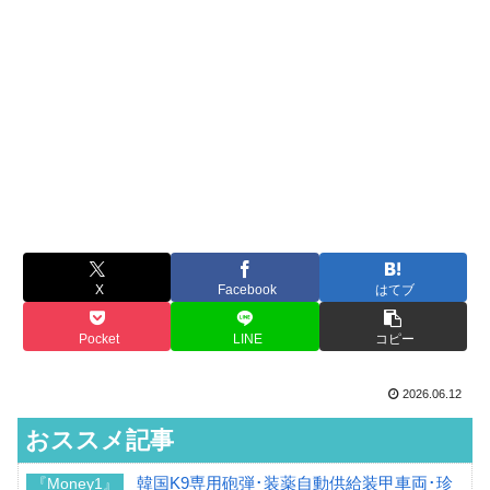
X
Facebook
はてブ
Pocket
LINE
コピー
2026.06.12
おススメ記事
韓国K9専用砲弾･装薬自動供給装甲車両･珍
『Money1』