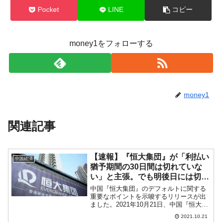
Pocket
LINE
コピー
money1をフォローする
money1
関連記事
【速報】『恒大集団』が「利払い
中国経済
猶予期間の30日間は切れていな
い」と主張。でも明後日には切れ
る
中国『恒大集団』のデフォルトに関する
重要なポイントを示唆するリリースが出
ました。2021年10月21日、中国『恒大集
団』がプレスリリースを2つ出しました。
2021.10.21
一つは『恒大物業集團有限公司』の株式