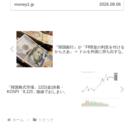
⇒Securities：3,80...
money1.jp
2026.08.06
『韓国銀行』が「FRB並の利息を付ける
からさあ」⇒ ドルを外国に持ち出すな。
「韓国株式市場」12日(金)決着・
KOSPI「8,123」陰線でおしまい。
ホーム
トピック