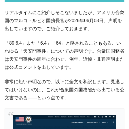
ル」まで拡大 ⇒ 海外資金の動きに強く左右される状態
韓国･帰ってきた李在明。李在明を支持しな
リアルタイムにご紹介しそこないましたが、アメリカ合衆
『Money1』
い「50.5％」に上昇
国のマルコ・ルビオ国務長官が2026年06月03日、声明を
韓国大統領府ボンクラ政策室長が告発され
『Money1』
出していますので、ご紹介しておきます。
た ⇒ 国家が行った恐るべき株価操作であり、空前の国政壟
断
「89.6.4」また「6.4」「64」と略されることもある、い
韓国･警察職員が「丸刈りになって抗議活
『Money1』
わゆる「天安門事件」についての声明です。合衆国国務省
動」
は天安門事件の周年に合わせ、例年、追悼・非難声明また
中国だけが鉄鋼輸出を異常増加させる ⇒ 中
『Money1』
は公式コメントを出しています。
国の過剰生産が世界を蝕む。
非常に短い声明なので、以下に全文を和訳します。見逃し
韓国製造業「半導体絶好調」のウラで他業
『Money1』
種は全般的「不調」⇒ PSIが示す現況は決して良くない。
てはいけないのは、これが合衆国の国務省から出ている公
文書である――という点です。
【米韓激突案件】韓国消費者院が『クーパ
『Money1』
ン』1人当たり賠償10万ウォンを認定 ⇒ 総額3兆7,000億
韓国で猛暑。南東部では干ばつ
『Money1』
韓国型イージス搭載の次世代駆逐艦
『Money1』