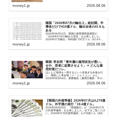
ィア『Chosun Biz』が報じていますので、同記事
から以下に一部を引きます。2005年に初めて...
money1.jp
2026.08.06
韓国「2026年07月の輸出入」絶好調。半
導体だけで410億ドル、輸出全体の41％も
ある
2026年08月01日、韓国の産業通商資源部が
「2026年07月の輸出入現況」を公表しました。
2026年07月輸出：988億8,700万ドル（62.8％）
輸入：685億6,300万ドル（26.5％）貿易収支：
money1.jp
2026.08.06
303億2,400万ドル2026...
韓国･李在明「青年層の雇用状況が悪い。
せや、若者に起業させよう」⇒ どんな雇
用対策だソレ。
ほとんど地球を一周するという長過ぎる外遊を行
い、帰国した李在明（イ・ジェミョン）さん。
2026年08月04日、業務報告（雇用労働部、中小ベ
ンチャー企業部、公正取引委員会）を主催。この席
money1.jp
2026.08.06
上、韓国大統領に成りおおせた李在明（イ・ジェミ
ョン）さん...
【韓国の外貨準備】2026年07月は4,279億
ドル。外平債の発行「19.4億ドル」
2026年08月05日、『韓国銀行』が「2026年07月
の外貨準備高」を公表しました。以下をご覧くださ
い。2026年07月外貨準備高：4,279億ドル（約67
兆4,456億円）※前月比：+6億ドル＜＜内訳＞＞