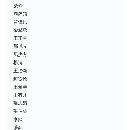
柴玲
周鋒鎖
翟偉民
梁擎墩
王正雲
鄭旭光
馬少方
楊濤
王治新
封従徳
王超華
王有才
張志清
張伯笠
李録
張銘