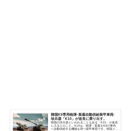
韓国K9専用砲弾･装薬自動供給装甲車両･
珍兵器「K10」が改良に乗り出す。
韓国の珍兵器といわれることもある「K10」が改良
に入るとのこと。K10は、砲弾・装薬をK9の車内
へ自動供給する機能を持つ装甲車両です。韓国メデ