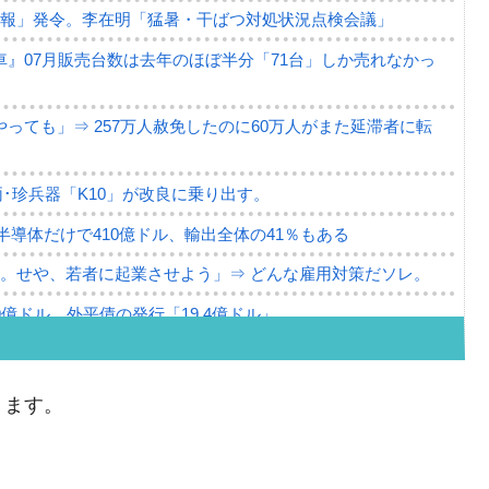
警報」発令。李在明「猛暑・干ばつ対処状況点検会議」
』07月販売台数は去年のほぼ半分「71台」しか売れなかっ
っても」⇒ 257万人赦免したのに60万人がまた延滞者に転
･珍兵器「K10」が改良に乗り出す。
。半導体だけで410億ドル、輸出全体の41％もある
。せや、若者に起業させよう」⇒ どんな雇用対策だソレ。
79億ドル。外平債の発行「19.4億ドル」
ーバーにウソのデータを入力したのは明白だ」
薄な発言。
ります。
な国だ。
ます」⇒「金を経由するドル入手」手段ではないのか？