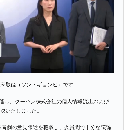
さっそく空港に詰めかけ「出て行け！」「極右勢力」のプラカー
模のAIデータセンター整備」⇒ だから無理だってば。
清算はほぼ終わった」
兆蒸発。
うキャンペーン」⇒ あの名物教授も登場！
さすぎ」では。
む。営業利益80.2％も減少
の宋敬姫（ソン・ギョンヒ）です。
ットにぶん殴る法案」提出！⇒ クーパン問題は合衆国企業に対
を開催し、クーパン株式会社の個人情報流出および
暴落に他人事のような発言。
議決いたしました。
年2Qの業績「史上最高益」当期純利益は前年同期比13.4倍に。
事業者側の意見陳述を聴取し、委員間で十分な議論
術の塊！