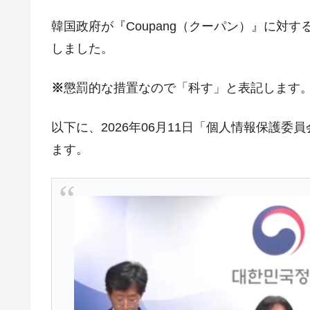
韓国･外為取引量「1日当たり1,214.
『Money1』
韓国政府が『Coupang（クーパン）』に対
韓国･帰ってきた李在明。李在明を支持し
『Money1』
しました。
韓国大統領府ボンクラ政策室長が告発さ
『Money1』
壟断
※
懲罰的な措置なので「科す」と表記します
韓国･警察職員が「丸刈りになって抗
『Money1』
以下に、2026年06月11日「個人情報保護
中国だけが鉄鋼輸出を異常増加させる 
『Money1』
ます。
韓国製造業「半導体絶好調」のウラで他
『Money1』
【米韓激突案件】韓国消費者院が『クーパ
『Money1』
韓国で猛暑。南東部では干ばつ
『Money1』
韓国型イージス搭載の次世代駆逐艦「KD
『Money1』
【対日本円】ウォン安が急進！ 日米
『Money1』
韓国政府『BYD』車への補助金を全廃 
『Money1』
1.9倍！