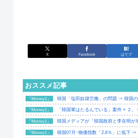
X
Facebook
はてブ
おススメ記事
韓国「塩田奴隷労働」の問題 ⇒ 韓国
『Money1』
「韓国軍はたるんでいる」案件 × ２。
『Money1』
韓国メディアが「韓国政府と李在明が
『Money1』
韓国07月･物価指数「2.8％」に低下 
『Money1』