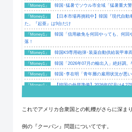
韓国･猛暑でソウル市全域「猛暑重大
『Money1』
【日本市場再挑戦中】韓国『現代自動車
『Money1』
た。『起亜』は9台だけ
韓国「信用赦免を何回やっても、何回や
『Money1』
落！
韓国K9専用砲弾･装薬自動供給装甲車両
『Money1』
韓国「2026年07月の輸出入」絶好調
『Money1』
韓国･李在明「青年層の雇用状況が悪い
『Money1』
【韓国の外貨準備】2026年07月は4,2
『Money1』
韓国「ここは北朝鮮なのか。選管がサ
『Money1』
韓国･李在明さっそく不動産対策で浅
『Money1』
これでアメリカ合衆国との軋轢がさらに深ま
韓国は「中国と同じく」投資に不適格
『Money1』
例の『クーパン』問題についてです。
『韓国銀行』が「金の保有量を増やし
『Money1』