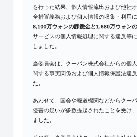
を行った結果、個人情報流出および他社
夏の甲子園、優勝校を最も多く輩出している
Fact1
全措置義務および個人情報の収集・利用
今話題の「楽天ライオンズ」とは？
Fact1
8,100万ウォンの課徴金と1,680万ウォ
奇跡の毛色「白毛馬」とは？
Fact1
サービスの個人情報処理に関する違反等
全て勝つといくら？ 競馬GI競走で勝利騎手
Fact1
しました。
平成仮面ライダーの意外すぎるモチーフとは
Fact1
当委員会は、クーパン株式会社からの個人情
発表から2日で大崩壊、鳴かず飛ばずに終わ
Fact1
関する事実関係および個人情報保護法違
日本人マスターズ挑戦の歴史。松山以前に最
Fact1
た。
甲子園通算本塁打、最多の清原に次いで多く
Fact1
セレクトセールの高額取引馬が稼いだ金額と
Fact1
あわせて、国会や報道機関などからクー
侵害の疑いが多数提起されたことを受け、
ました。