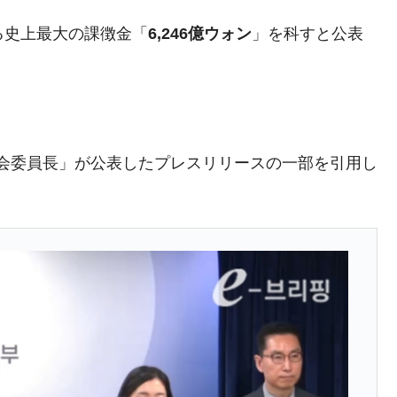
4億ドル」まで拡大 ⇒ 海外資金の動きに強く左右される状態
する史上最大の課徴金「
6,246億ウォン
」を科すと公表
ない「50.5％」に上昇
れた ⇒ 国家が行った恐るべき株価操作であり、空前の国政
。
議活動」
委員会委員長」が公表したプレスリリースの一部を引用し
⇒ 中国の過剰生産が世界を蝕む。
業種は全般的「不調」⇒ PSIが示す現況は決して良くない。
ン』1人当たり賠償10万ウォンを認定 ⇒ 総額3兆7,000億
DX」1番艦、2032年竣工と公示
の協調に韓国がいっちょがみしたのでは。
⇒ 実は韓国で『BYD』車は売れている。6カ月で対前年同期比