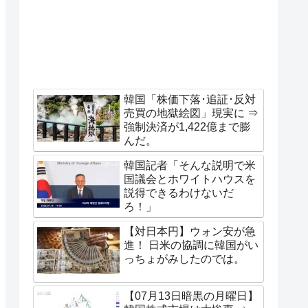
韓国「株価下落･追証･反対
売買の地獄絵図」現実に ⇒
強制決済が1,422億まで膨
んだ。
韓国記者「そんな説明で米
国議会とホワイトハウスを
説得できるわけないだ
ろ！」
【対日本円】ウォン安が急
進！ 日米の協調に韓国がい
っちょがみしたのでは。
【07月13日暗黒の月曜日】