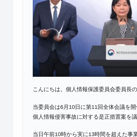
在韓米国大使スティールが着韓！⇒ 
『Money1』
ドを掲げる「在韓反米勢力」
韓国政府「2035年までに18.4GW規
『Money1』
JPモルガン「韓国レバレッジETFの
『Money1』
韓国『国民年金公団』株価暴落で200
『Money1』
韓国政府「ニセＫ-ブランドを通報しよ
『Money1』
韓国「橋が落ちました」⇒ 耐久性「な
『Money1』
韓国鉄鋼最大手『POSCO』ズブズブ沈
『Money1』
こんにちは。個人情報保護委員会委員長
米国下院「韓国の公務員個人をターゲ
『Money1』
する差別。許してはおかぬ
当委員会は6月10日に第11回全体会議
韓国ボンクラ政策室長･金容範、株価
『Money1』
個人情報侵害事故に対する是正措置案を
韓国半導体『SKハイニックス』2026
『Money1』
当日午前10時から実に13時間を超えた
日本の誇る海洋資源調査船『白嶺』は先進技
Fact1