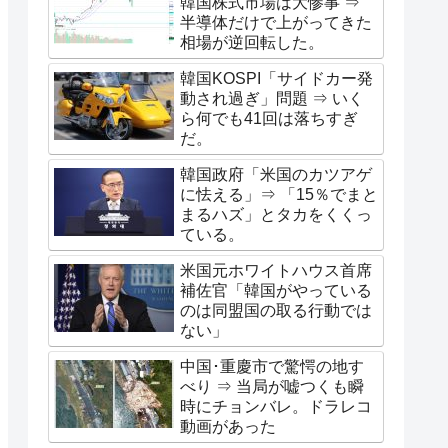
韓国株式市場は大惨事 ⇒
半導体だけで上がってきた
相場が逆回転した。
韓国KOSPI「サイドカー発
動され過ぎ」問題 ⇒ いく
ら何でも41回は落ちすぎ
だ。
韓国政府「米国のカツアゲ
に怯える」⇒ 「15％でまと
まるハズ」とタカをくくっ
ている。
米国元ホワイトハウス首席
補佐官「韓国がやっている
のは同盟国の取る行動では
ない」
中国･重慶市で驚愕の地す
べり ⇒ 当局が嘘つくも瞬
時にチョンバレ。ドラレコ
動画があった