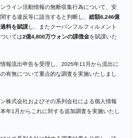
オンライン活動情報の無断収集行為について、安
都道府県とは？
に関する違反等に該当すると判断し、
総額6,246億
ンの過料を賦課
し、またクーパンフルフィルメント
については
2億4,800万ウォンの課徴金
を賦課いた
がもらえる賞金とは？
？
報流出申告を受理し、2025年11月から流出に
りそうなスーパーリーグとは？
反の有無について重点的な調査を実施いたしまし
高位だった選手とは？
打っている意外な選手とは？
は？
パン株式会社およびその系列会社による個人情報
本年1月からこれに対する追加調査を実施いたし