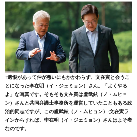
韓国大統領府ボンクラ政策室長が告発され
『Money1』
た ⇒ 国家が行った恐るべき株価操作であり、空前の国政壟
断
韓国･警察職員が「丸刈りになって抗議活
『Money1』
動」
中国だけが鉄鋼輸出を異常増加させる ⇒ 中
『Money1』
国の過剰生産が世界を蝕む。
韓国製造業「半導体絶好調」のウラで他業
『Money1』
種は全般的「不調」⇒ PSIが示す現況は決して良くない。
↑遺恨があって仲が悪いにもかかわらず、文在寅と会うこ
【米韓激突案件】韓国消費者院が『クーパ
『Money1』
とになった李在明（イ・ジェミョン）さん。「よくやる
ン』1人当たり賠償10万ウォンを認定 ⇒ 総額3兆7,000億
よ」な写真です。そもそも文在寅は盧武鉉（ノ・ムヒョ
韓国で猛暑。南東部では干ばつ
『Money1』
ン）さんと共同弁護士事務所を運営していたこともある政
韓国型イージス搭載の次世代駆逐艦
『Money1』
治的同志ですが、この盧武鉉（ノ・ムヒョン）-文在寅ラ
「KDDX」1番艦、2032年竣工と公示
インからすれば、李在明（イ・ジェミョン）さんはよそ者
【対日本円】ウォン安が急進！ 日米の協調
『Money1』
なのです。
に韓国がいっちょがみしたのでは。