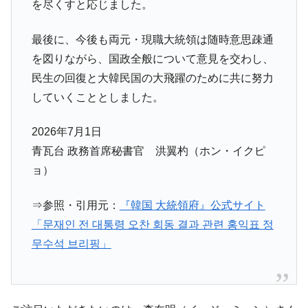
を尽くすと応じました。
最後に、今後も両元・現職大統領は随時意思疎通
を図りながら、国政全般について意見を交わし、
民生の回復と大韓民国の大飛躍のために共に努力
していくこととしました。
2026年7月1日
青瓦台 政務首席秘書官 洪翼杓（ホン・イクピ
ョ）
⇒参照・引用元：
『韓国 大統領府』公式サイト
「문재인 전 대통령 오찬 회동 결과 관련 홍익표 정
무수석 브리핑」