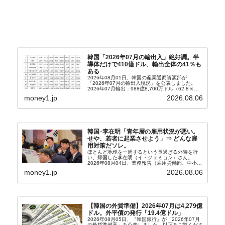
韓国「2026年07月の輸出入」絶好調。半
導体だけで410億ドル、輸出全体の41％も
ある
2026年08月01日、韓国の産業通商資源部が
「2026年07月の輸出入現況」を公表しました。
2026年07月輸出：988億8,700万ドル（62.8％）
輸入：685億6,300万ドル（26.5％）貿易収支：
money1.jp
2026.08.06
303億2,400万ドル2026...
韓国･李在明「青年層の雇用状況が悪い。
せや、若者に起業させよう」⇒ どんな雇
用対策だソレ。
ほとんど地球を一周するという長過ぎる外遊を行
い、帰国した李在明（イ・ジェミョン）さん。
2026年08月04日、業務報告（雇用労働部、中小ベ
ンチャー企業部、公正取引委員会）を主催。この席
money1.jp
2026.08.06
上、韓国大統領に成りおおせた李在明（イ・ジェミ
ョン）さん...
【韓国の外貨準備】2026年07月は4,279億
ドル。外平債の発行「19.4億ドル」
2026年08月05日、『韓国銀行』が「2026年07月
の外貨準備高」を公表しました。以下をご覧くださ