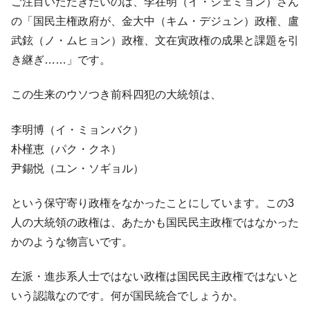
ご注目いただきたいのは、李在明（イ・ジェミョン）さん
の「国民主権政府が、金大中（キム・デジュン）政権、盧
武鉉（ノ・ムヒョン）政権、文在寅政権の成果と課題を引
き継ぎ……」です。
この生来のウソつき前科四犯の大統領は、
李明博（イ・ミョンバク）
朴槿恵（パク・クネ）
尹錫悦（ユン・ソギョル）
という保守寄り政権をなかったことにしています。この3
人の大統領の政権は、あたかも国民民主政権ではなかった
かのような物言いです。
左派・進歩系人士ではない政権は国民民主政権ではないと
いう認識なのです。何が国民統合でしょうか。