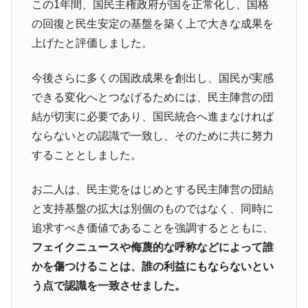
この1年間、国民主権政府が国を正常化し、国格
平成仮面ライダーの意外すぎるモチーフとは？
Fact1
の回復と民生安定の基盤を築く上で大きな成果を
発表から2日で大崩壊、鳴かず飛ばずに終わりそう
Fact1
上げたと評価しました。
なスーパーリーグとは？
日本人マスターズ挑戦の歴史。松山以前に最高位
Fact1
今後さらに多くの国政成果を創出し、国民が実感
だった選手とは？
できる変化へとつなげるためには、民主陣営の団
甲子園通算本塁打、最多の清原に次いで多く打っ
Fact1
結が切実に必要であり、国民統合へ進まなければ
ている意外な選手とは？
ならないとの認識で一致し、そのために共に努力
セレクトセールの高額取引馬が稼いだ金額とは？
Fact1
することとしました。
お二人は、民主党をはじめとする民主陣営の団結
と支持基盤の拡大は別個のものではなく、同時に
追求すべき価値であることを強調するとともに、
フェイクニュースや侮蔑的な呼称などによって誰
かを傷つけることは、誰の利益にもならないとい
う点で認識を一致させました。