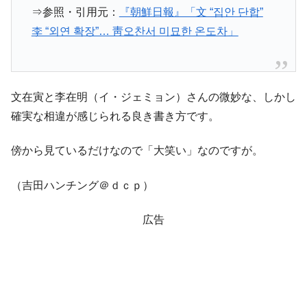
⇒参照・引用元：
『朝鮮日報』「文 “집안 단합”
李 “외연 확장”… 靑오찬서 미묘한 온도차」
文在寅と李在明（イ・ジェミョン）さんの微妙な、しかし
確実な相違が感じられる良き書き方です。
傍から見ているだけなので「大笑い」なのですが。
（吉田ハンチング＠ｄｃｐ）
広告