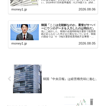
い。2026年07月外貨準備高：4,279億ドル（約67
兆4,456億円）※前月比：+6億ドル＜＜内訳＞＞
⇒Securities：3,80...
money1.jp
2026.08.06
韓国「ここは北朝鮮なのか。選管がサーバ
ーにウソのデータを入力したのは明白だ」
先にご紹介した、韓国の全国同時地方選挙で投票用
紙が足らなかった件がまだ尾を引いています。韓国
の国会では「6・3地方選挙投票用紙不足事態・国
政調査特別委員会」が設けられ、調査を続けていま
す。『国民の力』の朱晋佑（チュ・ジヌ）議員はそ
money1.jp
2026.08.05
の委員の一...
韓国『中央日報』は経営権売却に進む。