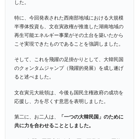
した。
韓国「2026年1Q 資金循環統計」面白い結果
『Money1』
に。
特に、今回発表された西南部地域における大規模
半導体投資も、文在寅政権が推進した湖南地域の
韓国化学企業最大手『ロッテケミカル』純
『Money1』
借入金が約8兆。信用格付け「ネガティブ」にダウン
再生可能エネルギー事業がその土台を築いたから
韓国株式市場･暗黒の火曜日。サーキットブ
こそ実現できたものであることを強調しました。
『Money1』
レイカーも発動！ 半導体2銘柄の暴落
そして、これを飛躍の足掛かりとして、大韓民国
韓国･カードローン金利「15％」突破！
『Money1』
のクォンタムジャンプ（飛躍的発展）を成し遂げ
日本の誇る海洋資源調査船『白嶺』は先進技術の
Fact1
ると述べました。
塊！
夏の甲子園、優勝校を最も多く輩出している都道
Fact1
文在寅元大統領は、今後も国民主権政府の成功を
府県とは？
応援し、力を尽くす意思を表明しました。
今話題の「楽天ライオンズ」とは？
Fact1
奇跡の毛色「白毛馬」とは？
Fact1
第二に、お二人は、
「一つの大韓民国」のために
共に力を合わせることとしました。
全て勝つといくら？ 競馬GI競走で勝利騎手がもら
Fact1
える賞金とは？