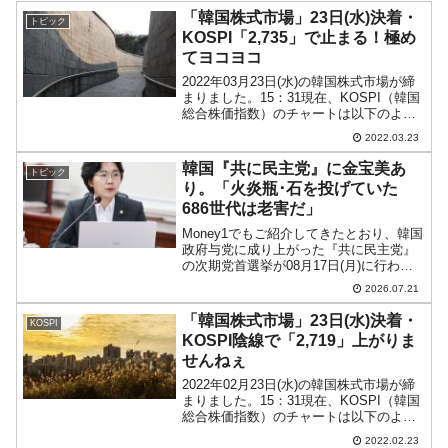
「韓国株式市場」23日(水)決着・
トピック
KOSPI「2,735」で止まる！極め
てヨコヨコ
2022年03月23日(水)の韓国株式市場が締
まりました。15：31現在、KOSPI（韓国
総合株価指数）のチャートは以下のよう
になっています（チャートは
2022.03.23
『Investing.com』より引用）。上昇しま
したが、抵抗線を越えることはできませ
韓国『共に民主党』に金宝美あ
トピック
ん...
り。「火炎瓶･石を投げていた
686世代は老害だ」
Money1でもご紹介してきたとおり、韓国
政府与党に成り上がった『共に民主党』
の次期党首選挙が08月17日(月)に行われ
ます。李在明（イ・ジェミョン）政権の
2026.07.21
初代国務総理（首相）になった前科三犯
の金民錫（キム・ミンソク）さんと、元
「韓国株式市場」23日(水)決着・
KOSPI
反米テロリス...
KOSPI陰線で「2,719」上がりま
せんねぇ
2022年02月23日(水)の韓国株式市場が締
まりました。15：31現在、KOSPI（韓国
総合株価指数）のチャートは以下のよう
になっています（チャートは
2022.02.23