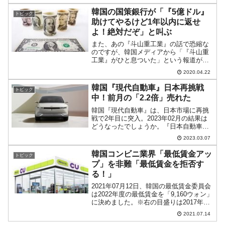
『Investing.com』より引用）。一時は
「2,705」まで下げたのですが、「2,...
韓国の国策銀行が「『5億ドル』
トピック
助けてやるけど1年以内に返せ
よ！絶対だぞ」と叫ぶ
また、あの『斗山重工業』の話で恐縮な
のですが、韓国メディアから「『斗山重
工業』がひと息ついた」という報道が出
ていますのでスルーはできません。ま
2020.04.22
た、とてもそれで助かるとは思えない面
白い状況ですのでお付き合いください。
韓国『現代自動車』日本再挑戦
トピック
かねてからお伝えしていると...
中！前月の「2.2倍」売れた
韓国『現代自動車』は、日本市場に再挑
戦で2年目に突入。2023年02月の結果は
どうなったでしょうか。『日本自動車輸
入組合』から「輸入車新規登録台数（速
2023.03.07
報） 発表資料」が公表されましたので、
確認してみます。以下をご覧ください。
韓国コンビニ業界「最低賃金アッ
トピック
2023年02月...
プ」を非難「最低賃金を拒否す
る！」
2021年07月12日、韓国の最低賃金委員会
は2022年度の最低賃金を「9,160ウォン」
に決めました。※右の目盛りは2017年を
100とした際のパーセント表示2022年度
2021.07.14
の最低賃金アップについては、先に『全