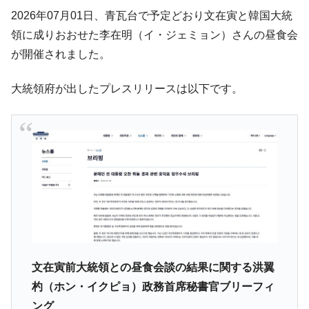
韓国政府『BYD』車への補助金を全廃 ⇒ 実
『Money1』
2026年07月01日、青瓦台で予定どおり文在寅と韓国大統
は韓国で『BYD』車は売れている。6カ月で対前年同期比
領に成りおおせた李在明（イ・ジェミョン）さんの昼食会
1.9倍！
が開催されました。
在韓米国大使スティールが着韓！⇒ さっそ
『Money1』
く空港に詰めかけ「出て行け！」「極右勢力」のプラカー
大統領府が出したプレスリリースは以下です。
ドを掲げる「在韓反米勢力」
韓国政府「2035年までに18.4GW規模のAIデ
『Money1』
ータセンター整備」⇒ だから無理だってば。
JPモルガン「韓国レバレッジETFの清算は
『Money1』
ほぼ終わった」
韓国『国民年金公団』株価暴落で200兆蒸
『Money1』
発。
韓国政府「ニセＫ-ブランドを通報しようキ
『Money1』
ャンペーン」⇒ あの名物教授も登場！
韓国「橋が落ちました」⇒ 耐久性「なさす
『Money1』
文在寅前大統領との昼食会談の結果に関する洪翼
ぎ」では。
杓（ホン・イクピョ）政務首席秘書官ブリーフィ
韓国鉄鋼最大手『POSCO』ズブズブ沈む。
『Money1』
ング