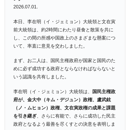
営業利益80.2％も減少
2026.07.01.
米国下院「韓国の公務員個人をターゲット
『Money1』
にぶん殴る法案」提出！⇒ クーパン問題は合衆国企業に対
本日、李在明（イ・ジェミョン）大統領と文在寅
する差別。許してはおかぬ
前大統領は、約2時間にわたり昼食と散策を共に
韓国ボンクラ政策室長･金容範、株価暴落に
『Money1』
し、この間の所感や国政上のさまざまな懸案につ
他人事のような発言。
いて、率直に意見を交わしました。
韓国半導体『SKハイニックス』2026年2Qの
『Money1』
業績「史上最高益」当期純利益は前年同期比13.4倍に。
まず、お二人は、国民主権政府が国家と国民のた
韓国･加徳島新国際空港「またも暗礁」の危
めに必ず成功する政府とならなければならないと
『Money1』
機 ⇒ 10.7兆では損が出るからできない。
いう認識を共有しました。
【速報】韓国株式市場の暴落・本日07月29
『Money1』
日(水)もサイドカー・サーキットブレイカーの二段コンボ
李在明（イ・ジェミョン）大統領は、
国民主権政
発動！
府が、金大中（キム・デジュン）政権、盧武鉉
IT産業は人を雇用する効果は低い。全産業の
『Money1』
（ノ・ムヒョン）政権、文在寅政権の成果と課題
半分未満しか雇用を生まない
を引き継ぎ
、さらに有能で、さらに成功した民主
韓国「株式市場が賭博場のように変質した
『Money1』
政府となるよう最善を尽くすとの決意を表明しま
のは政界の責任だ」