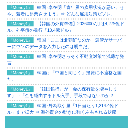
韓国･李在明「青年層の雇用状況が悪い。せ
『Money1』
や、若者に起業させよう」⇒ どんな雇用対策だソレ。
【韓国の外貨準備】2026年07月は4,279億ド
『Money1』
ル。外平債の発行「19.4億ドル」
韓国「ここは北朝鮮なのか。選管がサーバ
『Money1』
ーにウソのデータを入力したのは明白だ」
韓国･李在明さっそく不動産対策で浅薄な発
『Money1』
言。
韓国は「中国と同じく」投資に不適格な国
『Money1』
だ。
『韓国銀行』が「金の保有量を増やしま
『Money1』
す」⇒「金を経由するドル入手」手段ではないのか？
韓国･外為取引量「1日当たり1,214.4億ド
『Money1』
ル」まで拡大 ⇒ 海外資金の動きに強く左右される状態
韓国･帰ってきた李在明。李在明を支持しな
『Money1』
い「50.5％」に上昇