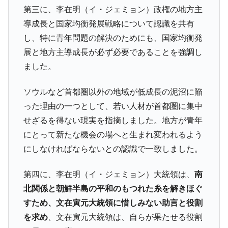
第三に、李在明（イ・ジェミョン）政権の地方主
導成長と国家均衡発展戦略について認識を共有
し、特に青年問題の解決のためにも、国家均衡発
展と地方主導成長が必ず必要であることを強調し
ました。
ソウルなど首都圏以外の地域が低成長の泥沼に陥
った理由の一つとして、若い人材が首都圏に集中
せざるを得ない現実を指摘しました。地方が青年
にとって新たな機会の場へと生まれ変われるよう
にしなければならないとの認識で一致しました。
第四に、李在明（イ・ジェミョン）大統領は、
南
北関係と朝鮮半島の平和のもつれた糸を解きほぐ
すため、文在寅元大統領に惜しみない助言と役割
を求め
、文在寅元大統領は、自らが果たせる役割