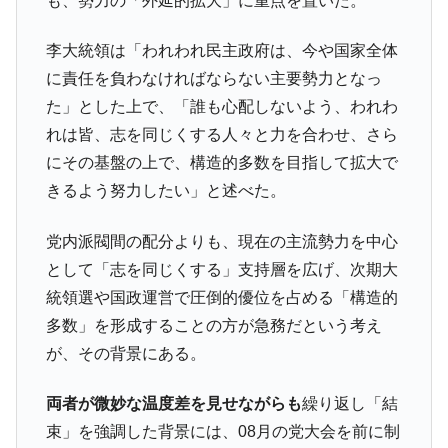
も、勢力の「外延的拡大」に重点を置いた。
李大統領は「われわれ民主政府は、今や国家全体
に責任を負わなければならない主要勢力となっ
た」とした上で、「誰も心配しないよう、われわ
れは皆、志を同じくする人々と力を合わせ、さら
にその基盤の上で、構造的多数を目指して拡大で
きるよう努力したい」と述べた。
党内派閥間の配分よりも、現在の主流勢力を中心
として「志を同じくする」支持層を広げ、次期大
統領選や国政運営で圧倒的優位を占める「構造的
多数」を形成することの方が急務だという考え
が、その背景にある。
両者が微妙な温度差を見せながらも
繰り返し「結
束」を強調した背景には、08月の党大会を前に制