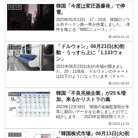
韓国「今度は変圧器爆発」で停
トピック
電。
2023年01月13日、17：21頃、韓国のソウ
ル市テヘラン路一帯が停電しました。↑本
件を報じる『MBCニュース』／
YouTube『MBCニュース』チャンネル停
2023.01.15
電が発生したのは、有名な江南カンナム
区です。この停電によって信号が止まっ
「ドルウォン」06月23日(水)初
トピック
て渋滞が...
動・うっすら上に「1,133ウォ
ン」
2021年06月23日(水)の市場が開きまし
た。10：11現在、ドルウォンのチャート
は以下のようになっています（チャート
は『Investing.com』より引用）。うっす
2021.06.23
らウォン安方向ですが、抵抗線を上に抜
けません。現在のところ「1ドル＝1...
韓国「不良兆候企業」が25％増
韓国経済
加。来るかリストラの嵐
2023年12月18日、韓国の金融監督院が非
常に面白いデータを公表しましたのでご
紹介します。「2023年定期信用リスク評
価の結果」というもので、企業の信用リ
2023.12.19
スクがどのような状況なのかを示しま
す。⇒参照・引用元：『韓国 金融監督
「韓国株式市場」06月13日(火)初
トピック
院』公式サイト...