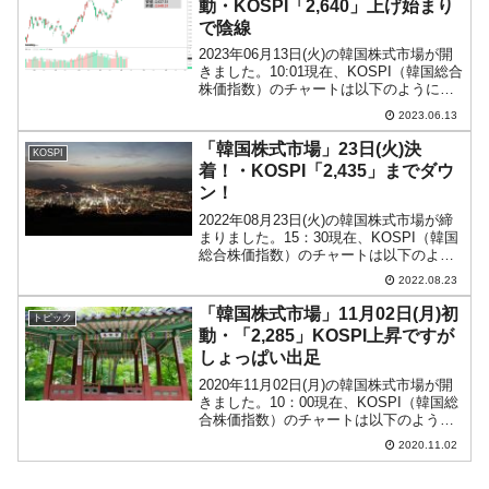
動・KOSPI「2,640」上げ始まり
で陰線
2023年06月13日(火)の韓国株式市場が開
きました。10:01現在、KOSPI（韓国総合
株価指数）のチャートは以下のようにな
っています（チャートは
2023.06.13
『Investing.com』より引用）。上げて始
まっていますが、現在のところ陰線。
「韓国株式市場」23日(火)決
KOSPI
KOS...
着！・KOSPI「2,435」までダウ
ン！
2022年08月23日(火)の韓国株式市場が締
まりました。15：30現在、KOSPI（韓国
総合株価指数）のチャートは以下のよう
になっています（チャートは
2022.08.23
『Investing.com』より引用）。ギャップ
ダウンして始まって、陰線も長くなりま
「韓国株式市場」11月02日(月)初
トピック
し...
動・「2,285」KOSPI上昇ですが
しょっぱい出足
2020年11月02日(月)の韓国株式市場が開
きました。10：00現在、KOSPI（韓国総
合株価指数）のチャートは以下のように
なっています（チャートは
2020.11.02
『Investing.com』より引用）。前日がド
ーンと下にいったのでさすがに戻しがき