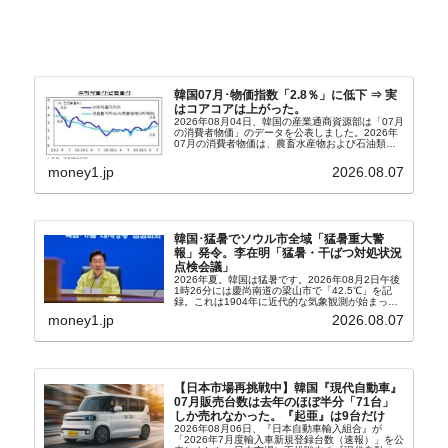
韓国07月･物価指数「2.8％」に低下 ⇒ 実
はコアコアは上がった。
2026年08月04日、韓国の産業通商資源部は「07月
の消費者物価」のデータを公表しました。2026年
07月の消費者物価は、農畜水産物および石油類の
上昇率が鈍化したことなどにより、前年同月比
2.8％上昇（06月は3.2％）となり、上昇率は前...
money1.jp
2026.08.07
韓国･猛暑でソウル市全域「猛暑重大警
報」発令。李在明「猛暑・干ばつ対処状況
点検会議」
2026年夏。韓国は猛暑です。2026年08月2日午後
1時26分には慶尚南道の梁山市で「42.5℃」を記
録。これは1904年に近代的な気象観測が始まって
以来の韓国史上最高気温です。08月04日には、ソ
money1.jp
2026.08.07
ウル市全域への「猛暑重大警報」が発令され...
【日本市場再挑戦中】韓国『現代自動車』
07月販売台数は去年のほぼ半分「71台」
しか売れなかった。『起亜』は9台だけ
2026年08月06日、『日本自動車輸入組合』が
「2026年7月度輸入車新規登録台数（速報）」を公