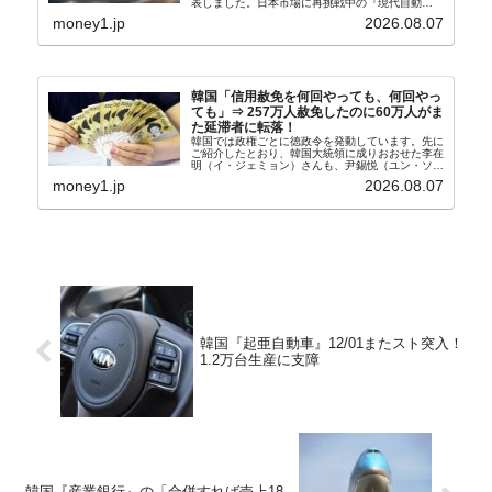
表しました。日本市場に再挑戦中の『現代自動
車』、また日本市場を攻略したい『BYD』の販売
money1.jp
2026.08.07
台数はこの中に捉えられているはずです。先月から
は韓国の...
韓国「信用赦免を何回やっても、何回やっ
ても」⇒ 257万人赦免したのに60万人がま
た延滞者に転落！
韓国では政権ごとに徳政令を発動しています。先に
ご紹介したとおり、韓国大統領に成りおおせた李在
明（イ・ジェミョン）さんも、尹錫悦（ユン・ソギ
ョル）前政権が行った――「新出発基金」をバッド
money1.jp
2026.08.07
バンクにして不良債権の買い取りを行い、分割償還
や元利減免...
韓国『起亜自動車』12/01またスト突入！
1.2万台生産に支障
韓国『産業銀行』の「合併すれば売上18