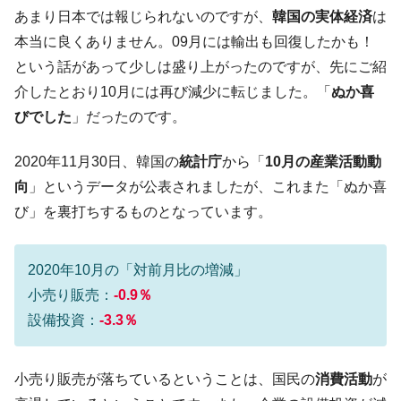
韓国「ここは北朝鮮なのか。選管がサーバ
『Money1』
あまり日本では報じられないのですが、
韓国の実体経済
は
ーにウソのデータを入力したのは明白だ」
本当に良くありません。09月には輸出も回復したかも！
韓国･李在明さっそく不動産対策で浅薄な発
『Money1』
という話があって少しは盛り上がったのですが、先にご紹
言。
介したとおり10月には再び減少に転じました。「
ぬか喜
韓国は「中国と同じく」投資に不適格な国
『Money1』
びでした
」だったのです。
だ。
『韓国銀行』が「金の保有量を増やしま
『Money1』
2020年11月30日、韓国の
統計庁
から「
10月の産業活動動
す」⇒「金を経由するドル入手」手段ではないのか？
向
」というデータが公表されましたが、これまた「ぬか喜
韓国･外為取引量「1日当たり1,214.4億ド
『Money1』
び」を裏打ちするものとなっています。
ル」まで拡大 ⇒ 海外資金の動きに強く左右される状態
韓国･帰ってきた李在明。李在明を支持しな
『Money1』
2020年10月の「対前月比の増減」
い「50.5％」に上昇
小売り販売：
-0.9％
韓国大統領府ボンクラ政策室長が告発され
『Money1』
設備投資：
-3.3％
た ⇒ 国家が行った恐るべき株価操作であり、空前の国政壟
断
韓国･警察職員が「丸刈りになって抗議活
『Money1』
小売り販売が落ちているということは、国民の
消費活動
が
動」