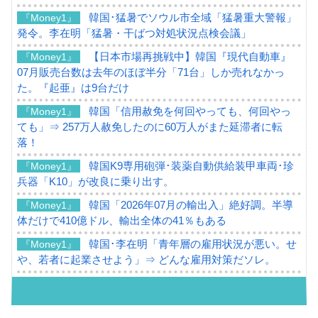
韓国･猛暑でソウル市全域「猛暑重大警報」
『Money1』
発令。李在明「猛暑・干ばつ対処状況点検会議」
【日本市場再挑戦中】韓国『現代自動車』
『Money1』
07月販売台数は去年のほぼ半分「71台」しか売れなかっ
た。『起亜』は9台だけ
韓国「信用赦免を何回やっても、何回やっ
『Money1』
ても」⇒ 257万人赦免したのに60万人がまた延滞者に転
落！
韓国K9専用砲弾･装薬自動供給装甲車両･珍
『Money1』
兵器「K10」が改良に乗り出す。
韓国「2026年07月の輸出入」絶好調。半導
『Money1』
体だけで410億ドル、輸出全体の41％もある
韓国･李在明「青年層の雇用状況が悪い。せ
『Money1』
や、若者に起業させよう」⇒ どんな雇用対策だソレ。
【韓国の外貨準備】2026年07月は4,279億ド
『Money1』
ル。外平債の発行「19.4億ドル」