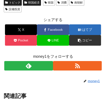
トピック
韓国経済
韓国
消費
南朝鮮
全て勝つといくら？ 競馬GI競走で勝利騎手がもら
Fact1
設備投資
える賞金とは？
平成仮面ライダーの意外すぎるモチーフとは？
Fact1
シェアする
発表から2日で大崩壊、鳴かず飛ばずに終わりそう
Fact1
X
Facebook
はてブ
なスーパーリーグとは？
日本人マスターズ挑戦の歴史。松山以前に最高位
Fact1
Pocket
LINE
コピー
だった選手とは？
甲子園通算本塁打、最多の清原に次いで多く打っ
Fact1
money1をフォローする
ている意外な選手とは？
セレクトセールの高額取引馬が稼いだ金額とは？
Fact1
money1
関連記事