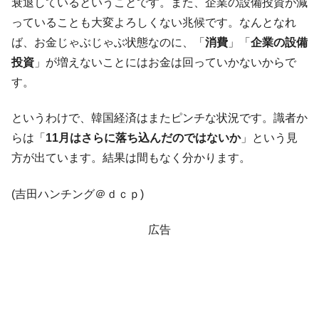
衰退しているということです。また、企業の設備投資が減
中国だけが鉄鋼輸出を異常増加させる ⇒ 中
『Money1』
っていることも大変よろしくない兆候です。なんとなれ
国の過剰生産が世界を蝕む。
ば、お金じゃぶじゃぶ状態なのに、「
消費
」「
企業の設備
韓国製造業「半導体絶好調」のウラで他業
『Money1』
投資
」が増えないことにはお金は回っていかないからで
種は全般的「不調」⇒ PSIが示す現況は決して良くない。
す。
【米韓激突案件】韓国消費者院が『クーパ
『Money1』
ン』1人当たり賠償10万ウォンを認定 ⇒ 総額3兆7,000億
というわけで、韓国経済はまたピンチな状況です。識者か
韓国で猛暑。南東部では干ばつ
『Money1』
らは「
11月はさらに落ち込んだのではないか
」という見
韓国型イージス搭載の次世代駆逐艦
『Money1』
方が出ています。結果は間もなく分かります。
「KDDX」1番艦、2032年竣工と公示
(吉田ハンチング＠ｄｃｐ)
【対日本円】ウォン安が急進！ 日米の協調
『Money1』
に韓国がいっちょがみしたのでは。
広告
韓国政府『BYD』車への補助金を全廃 ⇒ 実
『Money1』
は韓国で『BYD』車は売れている。6カ月で対前年同期比
1.9倍！
在韓米国大使スティールが着韓！⇒ さっそ
『Money1』
く空港に詰めかけ「出て行け！」「極右勢力」のプラカー