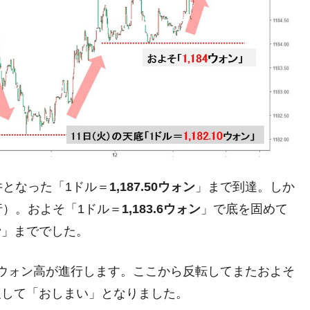
術の塊！
都道府県とは？
がもらえる賞金とは？
？
りそうなスーパーリーグとは？
となった「1ドル＝
1,187.50ウォン
」まで到達。しか
高位だった選手とは？
）。およそ「1ドル＝
1,183.6ウォン
」で底を固めて
打っている意外な選手とは？
ン
」まででした。
は？
ウォン高が進行します。ここから反転してまたおよそ
戻して「おしまい」となりました。