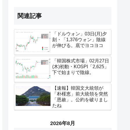
関連記事
「ドルウォン」03日(月)夕
刻・「1,376ウォン」陰線
が伸びる。底でヨコヨコ
「韓国株式市場」02月27日
(木)初動・KOSPI「2,625」
下で始まりで陰線。
【速報】韓国文大統領が
「朴槿恵」前大統領を突然
「恩赦」。公約を破りまし
たね
2026年8月