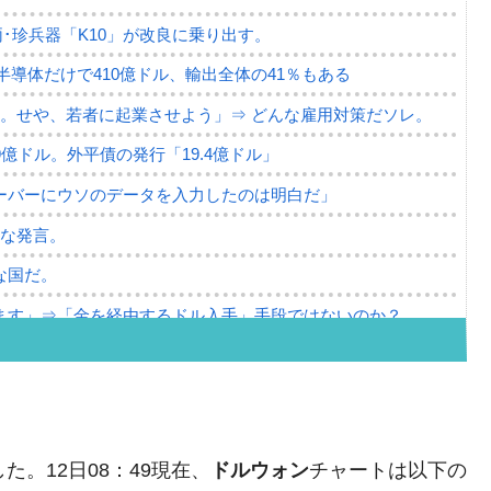
･珍兵器「K10」が改良に乗り出す。
。半導体だけで410億ドル、輸出全体の41％もある
。せや、若者に起業させよう」⇒ どんな雇用対策だソレ。
79億ドル。外平債の発行「19.4億ドル」
ーバーにウソのデータを入力したのは明白だ」
薄な発言。
な国だ。
ます」⇒「金を経由するドル入手」手段ではないのか？
4億ドル」まで拡大 ⇒ 海外資金の動きに強く左右される状態
ない「50.5％」に上昇
れた ⇒ 国家が行った恐るべき株価操作であり、空前の国政
た。12日08：49現在、
ドルウォン
チャートは以下の