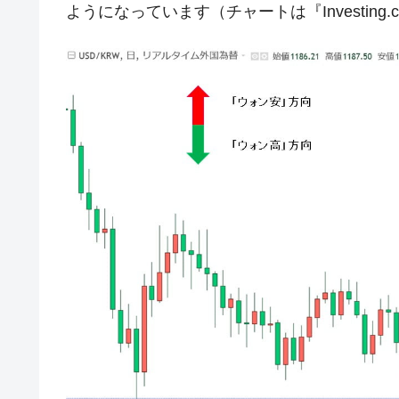
韓国･警察職員が「丸刈りになって抗
ようになっています（チャートは『Investing
『Money1』
中国だけが鉄鋼輸出を異常増加させる 
『Money1』
韓国製造業「半導体絶好調」のウラで他
『Money1』
【米韓激突案件】韓国消費者院が『クーパ
『Money1』
韓国で猛暑。南東部では干ばつ
『Money1』
韓国型イージス搭載の次世代駆逐艦「KD
『Money1』
【対日本円】ウォン安が急進！ 日米
『Money1』
韓国政府『BYD』車への補助金を全廃 
『Money1』
1.9倍！
在韓米国大使スティールが着韓！⇒ 
『Money1』
ドを掲げる「在韓反米勢力」
韓国政府「2035年までに18.4GW規
『Money1』
JPモルガン「韓国レバレッジETFの
『Money1』