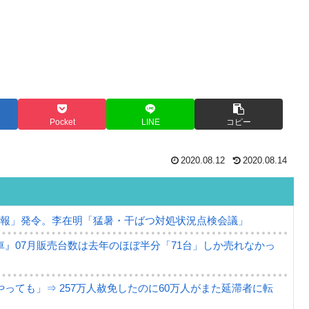
Pocket
LINE
コピー
2020.08.12
2020.08.14
警報」発令。李在明「猛暑・干ばつ対処状況点検会議」
』07月販売台数は去年のほぼ半分「71台」しか売れなかっ
っても」⇒ 257万人赦免したのに60万人がまた延滞者に転