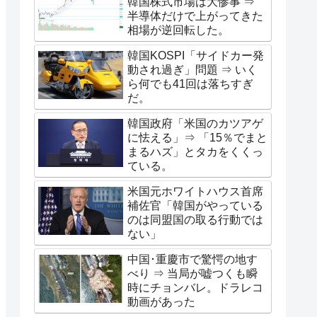
韓国株式市場は大惨事 ⇒
半導体だけで上がってきた
相場が逆回転した。
韓国KOSPI「サイドカー発
動され過ぎ」問題 ⇒ いく
ら何でも41回は落ちすぎ
だ。
韓国政府「米国のカツアゲ
に怯える」⇒ 「15％でまと
まるハズ」とタカをくくっ
ている。
米国元ホワイトハウス首席
補佐官「韓国がやっている
のは同盟国の取る行動では
ない」
中国･重慶市で驚愕の地す
べり ⇒ 当局が嘘つくも瞬
時にチョンバレ。ドラレコ
動画があった