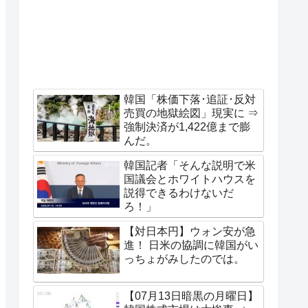
韓国「株価下落･追証･反対
売買の地獄絵図」現実に ⇒
強制決済が1,422億まで膨
んだ。
韓国記者「そんな説明で米
国議会とホワイトハウスを
説得できるわけないだ
ろ！」
【対日本円】ウォン安が急
進！ 日米の協調に韓国がい
っちょがみしたのでは。
【07月13日暗黒の月曜日】