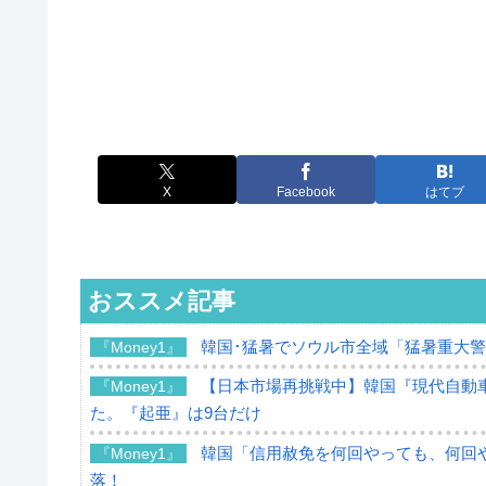
X
Facebook
はてブ
おススメ記事
韓国･猛暑でソウル市全域「猛暑重大
『Money1』
【日本市場再挑戦中】韓国『現代自動車
『Money1』
た。『起亜』は9台だけ
韓国「信用赦免を何回やっても、何回や
『Money1』
落！