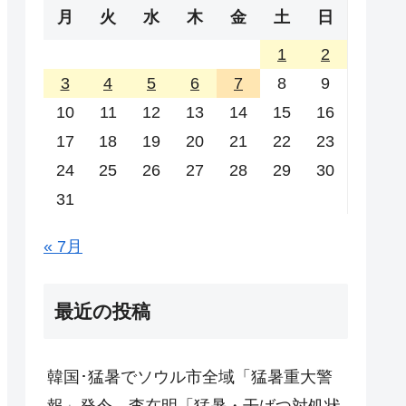
月
火
水
木
金
土
日
1
2
3
4
5
6
7
8
9
10
11
12
13
14
15
16
17
18
19
20
21
22
23
24
25
26
27
28
29
30
31
« 7月
最近の投稿
韓国･猛暑でソウル市全域「猛暑重大警
報」発令。李在明「猛暑・干ばつ対処状