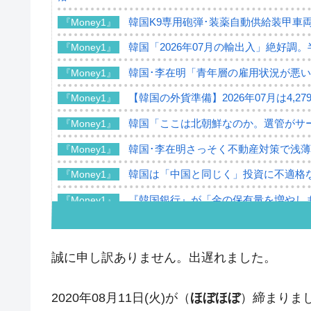
韓国K9専用砲弾･装薬自動供給装甲車両
『Money1』
韓国「2026年07月の輸出入」絶好調
『Money1』
韓国･李在明「青年層の雇用状況が悪い
『Money1』
【韓国の外貨準備】2026年07月は4,2
『Money1』
韓国「ここは北朝鮮なのか。選管がサ
『Money1』
韓国･李在明さっそく不動産対策で浅
『Money1』
韓国は「中国と同じく」投資に不適格
『Money1』
『韓国銀行』が「金の保有量を増やし
『Money1』
韓国･外為取引量「1日当たり1,214.
『Money1』
韓国･帰ってきた李在明。李在明を支持し
『Money1』
誠に申し訳ありません。出遅れました。
韓国大統領府ボンクラ政策室長が告発さ
『Money1』
壟断
2020年08月11日(火)が（
ほぼほぼ
）締まりまし