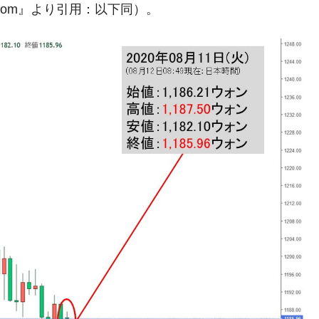
議活動」
.com』より引用：以下同）。
⇒ 中国の過剰生産が世界を蝕む。
業種は全般的「不調」⇒ PSIが示す現況は決して良くない。
ン』1人当たり賠償10万ウォンを認定 ⇒ 総額3兆7,000億
DX」1番艦、2032年竣工と公示
の協調に韓国がいっちょがみしたのでは。
⇒ 実は韓国で『BYD』車は売れている。6カ月で対前年同期比
さっそく空港に詰めかけ「出て行け！」「極右勢力」のプラカー
模のAIデータセンター整備」⇒ だから無理だってば。
清算はほぼ終わった」