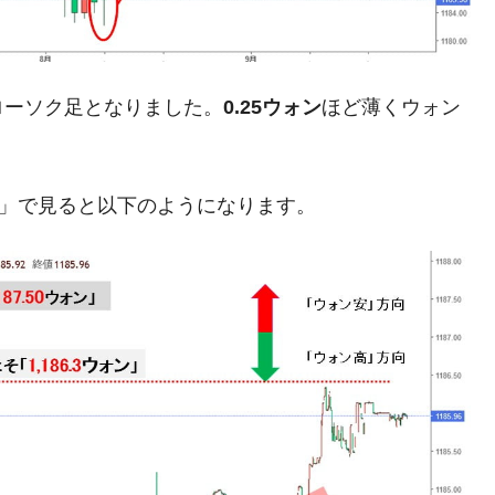
兆蒸発。
うキャンペーン」⇒ あの名物教授も登場！
さすぎ」では。
ローソク足となりました。
0.25ウォン
ほど薄くウォン
む。営業利益80.2％も減少
ットにぶん殴る法案」提出！⇒ クーパン問題は合衆国企業に対
足」で見ると以下のようになります。
暴落に他人事のような発言。
年2Qの業績「史上最高益」当期純利益は前年同期比13.4倍に。
危機 ⇒ 10.7兆では損が出るからできない。
月29日(水)もサイドカー・サーキットブレイカーの二段コンボ
産業の半分未満しか雇用を生まない
したのは政界の責任だ」