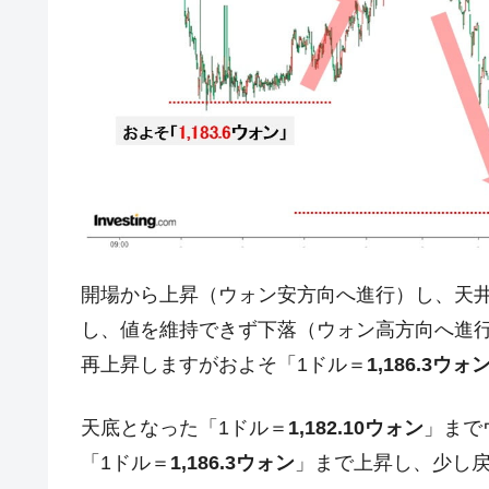
日本の誇る海洋資源調査船『白嶺』は先進技
Fact1
夏の甲子園、優勝校を最も多く輩出している
Fact1
今話題の「楽天ライオンズ」とは？
Fact1
奇跡の毛色「白毛馬」とは？
Fact1
全て勝つといくら？ 競馬GI競走で勝利騎手
Fact1
平成仮面ライダーの意外すぎるモチーフとは
Fact1
発表から2日で大崩壊、鳴かず飛ばずに終わ
Fact1
開場から上昇（ウォン安方向へ進行）し、天井
日本人マスターズ挑戦の歴史。松山以前に最
Fact1
し、値を維持できず下落（ウォン高方向へ進行
甲子園通算本塁打、最多の清原に次いで多く
Fact1
再上昇しますがおよそ「1ドル＝
1,186.3ウォ
セレクトセールの高額取引馬が稼いだ金額と
Fact1
天底となった「1ドル＝
1,182.10ウォン
」まで
「1ドル＝
1,186.3ウォン
」まで上昇し、少し