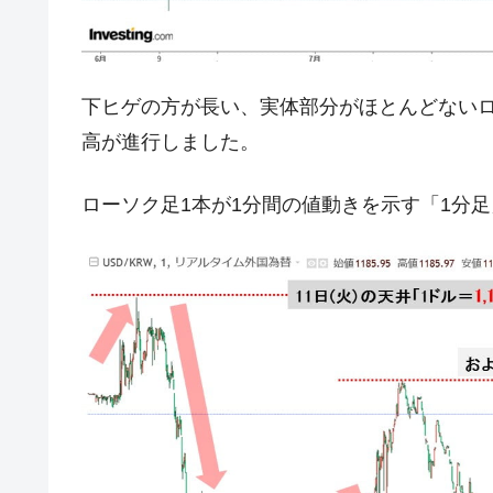
韓国『国民年金公団』株価暴落で200
『Money1』
韓国政府「ニセＫ-ブランドを通報しよ
『Money1』
韓国「橋が落ちました」⇒ 耐久性「な
『Money1』
下ヒゲの方が長い、実体部分がほとんどない
韓国鉄鋼最大手『POSCO』ズブズブ沈
『Money1』
高が進行しました。
米国下院「韓国の公務員個人をターゲ
『Money1』
ローソク足1本が1分間の値動きを示す「1分
する差別。許してはおかぬ
韓国ボンクラ政策室長･金容範、株価
『Money1』
韓国半導体『SKハイニックス』2026
『Money1』
韓国･加徳島新国際空港「またも暗礁」の
『Money1』
【速報】韓国株式市場の暴落・本日07
『Money1』
発動！
IT産業は人を雇用する効果は低い。全
『Money1』
韓国「株式市場が賭博場のように変質
『Money1』