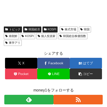
奇跡の毛色「白毛馬」とは？
Fact1
全て勝つといくら？ 競馬GI競走で勝利騎手がもら
Fact1
える賞金とは？
平成仮面ライダーの意外すぎるモチーフとは？
Fact1
トピック
韓国経済
KOSPI
株式市場
韓国
発表から2日で大崩壊、鳴かず飛ばずに終わりそう
Fact1
南朝鮮
KOSPI
個人投資家
韓国総合株価指数
なスーパーリーグとは？
東学アリ
日本人マスターズ挑戦の歴史。松山以前に最高位
Fact1
だった選手とは？
シェアする
甲子園通算本塁打、最多の清原に次いで多く打っ
Fact1
X
Facebook
はてブ
ている意外な選手とは？
セレクトセールの高額取引馬が稼いだ金額とは？
Fact1
Pocket
LINE
コピー
money1をフォローする