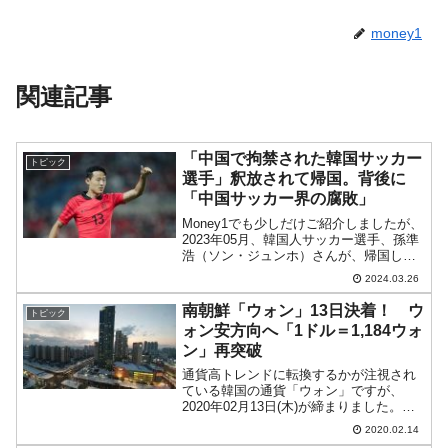
money1
関連記事
「中国で拘禁された韓国サッカー
トピック
選手」釈放されて帰国。背後に
「中国サッカー界の腐敗」
Money1でも少しだけご紹介しましたが、
2023年05月、韓国人サッカー選手、孫準
浩（ソン・ジュンホ）さんが、帰国しよ
うとしていたところを中国・上海虹橋空
2024.03.26
港で、中国公安によって拘束されまし
た。孫さんは、中国の『山東泰山』に所
南朝鮮「ウォン」13日決着！ ウ
トピック
属し、中国リー...
ォン安方向へ「1ドル＝1,184ウォ
ン」再突破
通貨高トレンドに転換するかが注視され
ている韓国の通貨「ウォン」ですが、
2020年02月13日(木)が締まりました。結
局、ドルウォンチャートは以下のように
2020.02.14
決着がついています（チャートは