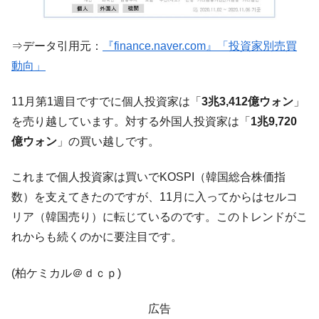
断
韓国･警察職員が「丸刈りになって抗議活
『Money1』
⇒データ引用元：
『finance.naver.com』「投資家別売買
動」
動向」
中国だけが鉄鋼輸出を異常増加させる ⇒ 中
『Money1』
国の過剰生産が世界を蝕む。
11月第1週目ですでに個人投資家は「
3兆3,412億ウォン
」
韓国製造業「半導体絶好調」のウラで他業
『Money1』
を売り越しています。対する外国人投資家は「
1兆9,720
種は全般的「不調」⇒ PSIが示す現況は決して良くない。
億ウォン
」の買い越しです。
【米韓激突案件】韓国消費者院が『クーパ
『Money1』
ン』1人当たり賠償10万ウォンを認定 ⇒ 総額3兆7,000億
これまで個人投資家は買いでKOSPI（韓国総合株価指
韓国で猛暑。南東部では干ばつ
『Money1』
数）を支えてきたのですが、11月に入ってからはセルコ
韓国型イージス搭載の次世代駆逐艦
『Money1』
リア（韓国売り）に転じているのです。このトレンドがこ
「KDDX」1番艦、2032年竣工と公示
れからも続くのかに要注目です。
【対日本円】ウォン安が急進！ 日米の協調
『Money1』
に韓国がいっちょがみしたのでは。
(柏ケミカル＠ｄｃｐ)
韓国政府『BYD』車への補助金を全廃 ⇒ 実
『Money1』
は韓国で『BYD』車は売れている。6カ月で対前年同期比
広告