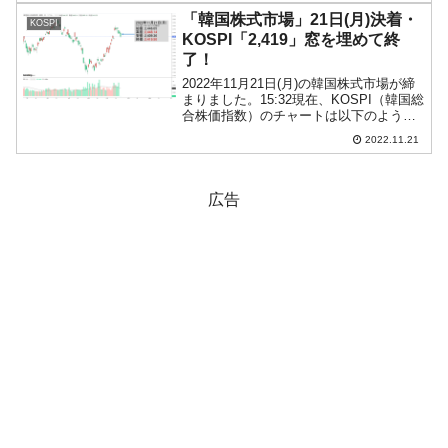
まりましたが現在のところ陰線。
「韓国株式市場」21日(月)決着・
KOSPI
KOSPI...
KOSPI「2,419」窓を埋めて終
了！
2022年11月21日(月)の韓国株式市場が締
まりました。15:32現在、KOSPI（韓国総
合株価指数）のチャートは以下のように
なっています（チャートは
2022.11.21
『Investing.com』より引用）。KOSPIは
「2,419」で締まりました。6日...
広告