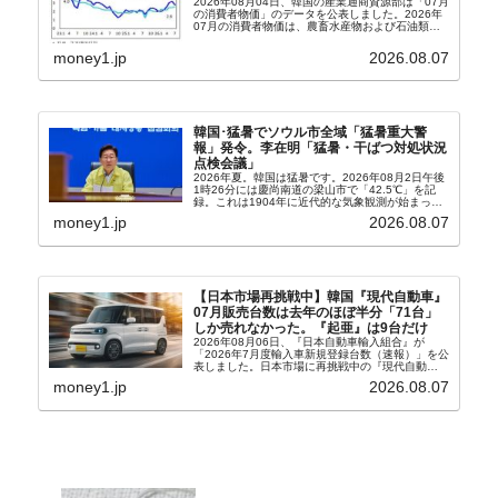
2026年08月04日、韓国の産業通商資源部は「07月
の消費者物価」のデータを公表しました。2026年
07月の消費者物価は、農畜水産物および石油類の
上昇率が鈍化したことなどにより、前年同月比
2.8％上昇（06月は3.2％）となり、上昇率は前...
money1.jp
2026.08.07
韓国･猛暑でソウル市全域「猛暑重大警
報」発令。李在明「猛暑・干ばつ対処状況
点検会議」
2026年夏。韓国は猛暑です。2026年08月2日午後
1時26分には慶尚南道の梁山市で「42.5℃」を記
録。これは1904年に近代的な気象観測が始まって
以来の韓国史上最高気温です。08月04日には、ソ
money1.jp
2026.08.07
ウル市全域への「猛暑重大警報」が発令され...
【日本市場再挑戦中】韓国『現代自動車』
07月販売台数は去年のほぼ半分「71台」
しか売れなかった。『起亜』は9台だけ
2026年08月06日、『日本自動車輸入組合』が
「2026年7月度輸入車新規登録台数（速報）」を公
表しました。日本市場に再挑戦中の『現代自動
車』、また日本市場を攻略したい『BYD』の販売
money1.jp
2026.08.07
台数はこの中に捉えられているはずです。先月から
は韓国の...