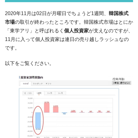
【韓国の外貨準備】2026年07月は4,279億ド
『Money1』
2020年11月は02日が月曜日でちょうど1週間、
韓国株式
ル。外平債の発行「19.4億ドル」
市場
の取引が終わったところです。韓国株式市場はとにか
韓国「ここは北朝鮮なのか。選管がサーバ
『Money1』
「東学アリ」と呼ばれるく
個人投資家
が支えなのですが、
ーにウソのデータを入力したのは明白だ」
11月に入って個人投資家は連日の売り越しラッシュなの
韓国･李在明さっそく不動産対策で浅薄な発
『Money1』
です。
言。
韓国は「中国と同じく」投資に不適格な国
『Money1』
以下をご覧ください。
だ。
『韓国銀行』が「金の保有量を増やしま
『Money1』
す」⇒「金を経由するドル入手」手段ではないのか？
韓国･外為取引量「1日当たり1,214.4億ド
『Money1』
ル」まで拡大 ⇒ 海外資金の動きに強く左右される状態
韓国･帰ってきた李在明。李在明を支持しな
『Money1』
い「50.5％」に上昇
韓国大統領府ボンクラ政策室長が告発され
『Money1』
た ⇒ 国家が行った恐るべき株価操作であり、空前の国政壟