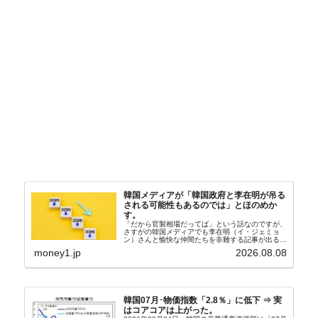
韓国メディアが「韓国政府と李在明が吊る
される可能性もあるのでは」とほのめか
す。
「だから官製相場だってば」という話なのですが、
さすがの韓国メディアでも李在明（イ・ジェミョ
ン）さんと愉快な仲間たちを非難する記事が出るよ
うになっています。もちろん株価の暴落についてで
money1.jp
2026.08.08
『朝鮮日報』に面白い記事が出ています。「東西南
北」というコ...
韓国07月･物価指数「2.8％」に低下 ⇒ 実
はコアコアは上がった。