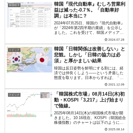
『Investing.com』より引用：以下同）。
韓国『現代自動車』むしろ営業利
韓国経済
終わって...
益は減った-0.7％。「自動車好
調」は本当に？
2024年07月25日、韓国の『現代自動車』
が「2024年第2四半期の業績」を公示し
ました。これを受けて、韓国メディアが
一斉にアーニングサプライズだと喜びの
2024.07.28
記事を出しています。まず、公示された
業績は以下です。2024年第2四半期売上
韓国「日韓関係は改善しない」と
トピック
高；45...
悲観。しかし「日韓の協力は必
須」と厚かましい結果
韓国は反日姿勢を鮮明にする割には、経
済では仲良くしよう――という矛盾した
態度を取ります。日本からすれば、「な
ぜそれが両立すると思うのか」が非常に
2021.12.09
不思議ですが、韓国では「用日」などと
いう言葉がまかり通っています。現在、
「韓国株式市場」08月14日(木)初
トピック
日韓関係は最悪と呼ばれて...
動・KOSPI「3,217」上げ始まり
で陰線。
2025年08月14日(木)の韓国株式市場が開
きました。10:16現在、KOSPI（韓国総合
株価指数）のチャートは以下のようにな
っています（チャートは
2025.08.14
『Investing.com』より引用）。上げて始