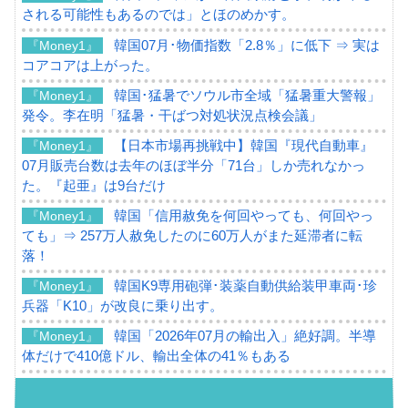
される可能性もあるのでは」とほのめかす。
韓国07月･物価指数「2.8％」に低下 ⇒ 実は
『Money1』
コアコアは上がった。
韓国･猛暑でソウル市全域「猛暑重大警報」
『Money1』
発令。李在明「猛暑・干ばつ対処状況点検会議」
【日本市場再挑戦中】韓国『現代自動車』
『Money1』
07月販売台数は去年のほぼ半分「71台」しか売れなかっ
た。『起亜』は9台だけ
韓国「信用赦免を何回やっても、何回やっ
『Money1』
ても」⇒ 257万人赦免したのに60万人がまた延滞者に転
落！
韓国K9専用砲弾･装薬自動供給装甲車両･珍
『Money1』
兵器「K10」が改良に乗り出す。
韓国「2026年07月の輸出入」絶好調。半導
『Money1』
体だけで410億ドル、輸出全体の41％もある
韓国･李在明「青年層の雇用状況が悪い。せ
『Money1』
や、若者に起業させよう」⇒ どんな雇用対策だソレ。