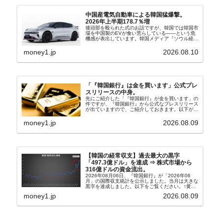
中国産電気自動車による韓国猛爆撃。
2026年上半期178.7％増
後頭部を殴られた式のお話ですが、韓国では韓国市
場を中国製のEVが食い荒らしている――という危
機感が表出しています。韓国メディア『ソウル経
済』の記事から一部を以下に引きます。記事タイト
ルは「中国EVの大攻勢…東風もプジョーと手を組
money1.jp
2026.08.10
み韓国進出」...
「『韓国銀行』は金を買います」公式プレ
スリリースの中身。
先にご紹介した「『韓国銀行』が金を買います」の
件ですが、『韓国銀行』から公式なプレスリリース
が出ていますので、ご紹介しておきます。以下が全
文和訳です。表題：韓国銀行、国内生産金の買い入
れ協力体制を構築□『韓国銀行』は、国内生産金の
money1.jp
2026.08.09
買い入れに...
【韓国の経常収支】過去最大の黒字
「497.3億ドル」を達成 ⇒ 株式市場から
316億ドルの資金流出。
2026年08月06日、『韓国銀行』が「2026年06
月」の国際収支統計を公示しました。当月は大きな
黒字を達成しました。以下をご覧ください。↑黄色
の傾向ペンでフォーカスしているのが2026年06月
money1.jp
2026.08.09
の経常収支です。2026年06月貿易収支：4...