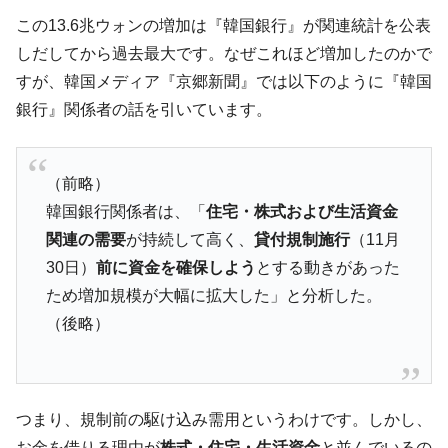
韓国「ここは北朝鮮なのか。選管がサーバ
『Money1』
この13.6兆ウォンの増加は『韓国銀行』が関連統計を公表
ーにウソのデータを入力したのは明白だ」
しだしてから過去最大です。なぜこれほど増加したのかで
韓国･李在明さっそく不動産対策で浅薄な発
『Money1』
すが、韓国メディア『京郷新聞』では以下のように『韓国
言。
銀行』関係者の話を引いています。
韓国は「中国と同じく」投資に不適格な国
『Money1』
だ。
（前略）
『韓国銀行』が「金の保有量を増やしま
『Money1』
す」⇒「金を経由するドル入手」手段ではないのか？
韓国銀行関係者は、「
住宅・株式および生活資金
関連の需要
が持続して高く、
貸付規制施行
（11月
韓国･外為取引量「1日当たり1,214.4億ド
『Money1』
ル」まで拡大 ⇒ 海外資金の動きに強く左右される状態
30日）
前に資金を確保しよう
とする動きがあった
ため増加規模が大幅に拡大した」と分析した。
韓国･帰ってきた李在明。李在明を支持しな
『Money1』
い「50.5％」に上昇
（後略）
韓国大統領府ボンクラ政策室長が告発され
『Money1』
た ⇒ 国家が行った恐るべき株価操作であり、空前の国政壟
断
つまり、規制前の駆け込み需用というわけです。しかし、
韓国･警察職員が「丸刈りになって抗議活
『Money1』
お金を借りる理由が
株式・住宅・生活資金
と並んでいるの