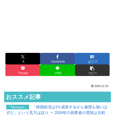
X
Facebook
はてブ
Pocket
LINE
コピー
2020.12.10
おススメ記事
「韓国経済は3％成長するから雇用も強いは
『Money1』
ずだ」という見方は誤り ⇒ 2026年の就業者の増加は当初