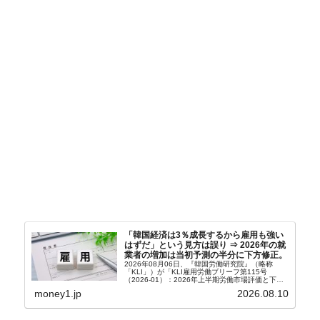
「韓国経済は3％成長するから雇用も強い
はずだ」という見方は誤り ⇒ 2026年の就
業者の増加は当初予測の半分に下方修正。
2026年08月06日、『韓国労働研究院』（略称
「KLI」）が「KLI雇用労働ブリーフ第115号
（2026-01）：2026年上半期労働市場評価と下半
期労働市場展望」を公表しました。Money1でも何
money1.jp
2026.08.10
度もご紹介していますが、政府が何よりも大...