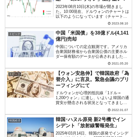
2023年08月10日(木)の市場が開きまし
た。10:00現在、ドルウォンのチャートは
以下のようになっています（チャートは
『Investing.com』より引用）。前日も結
2023.08.10
局、「1ドル＝1,320ウォン」超えを確定
できず。上が重いママで、現...
中国「米国債」を38億ドル(4,141
トピック
億円)売却
中国についての定点観測です。アメリカ
合衆国財務省から合衆国公債の主要ホル
ダー保有額のデータが公表されましたの
で、確認してみます。以下です。2021年
2021.05.20
03月末時点で中国は合衆国公債を「1兆
1,004億ドル」（約119兆9,216億円）保有
【ウォン安急伸】で韓国政府「為
トピック
して...
替介入」に言及。緊急会議のブリ
ーフィングにて
ドルウォンが心理的抵抗線「1ドル＝
1,200ウォン」に達し、いよいよ韓国の通
貨安が懸念される状況となってきまし
た。1,200ウォン突破が（日足で）確定し
2022.01.07
たのは2020年07月27日以来のことです。
韓国経済は、これまで1,200ウォンに達す
韓国･ハヌル原発 新2号機でイン
韓国経済
る...
シデント「放射線警報発生」
2025年03月14日、韓国の原発でインシデ