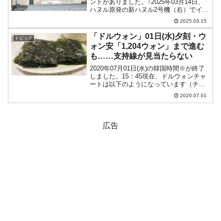
ントがありました。↑2025年03月14日、
ハヌル原発の新ハヌル2号機（右）でイン
シデントが発生しました。新ハヌル2号機
2025.03.15
原子炉補助建屋内で放射線警報発生原子
力安全委員会（委員長：チェ・ウォノ、
「ドルウォン」01日(水)夕刻・ウ
トピック
以...
ォン安「1,204ウォン」まで進む
も……支持線が見当たらない
2020年07月01日(水)の韓国時間※が終了
しました。15：45現在、ドルウォンチャ
ートは以下のようになっています（チャ
ートは『Investing.com』より引用：以下
2020.07.01
同）。陽線となり、とりあえずウォン安
方向へ進行しています。毎日毎日疲...
広告