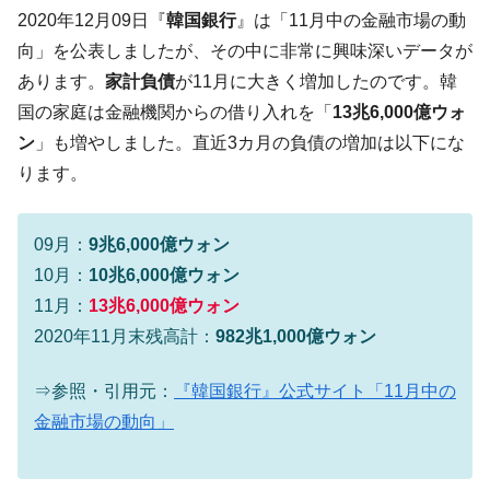
コアコアは上がった。
2020年12月09日『
韓国銀行
』は「11月中の金融市場の動
韓国･猛暑でソウル市全域「猛暑重大警報」
『Money1』
向」を公表しましたが、その中に非常に興味深いデータが
発令。李在明「猛暑・干ばつ対処状況点検会議」
あります。
家計負債
が11月に大きく増加したのです。韓
【日本市場再挑戦中】韓国『現代自動車』
『Money1』
国の家庭は金融機関からの借り入れを「
13兆6,000億ウォ
07月販売台数は去年のほぼ半分「71台」しか売れなかっ
ン
」も増やしました。直近3カ月の負債の増加は以下にな
た。『起亜』は9台だけ
ります。
韓国「信用赦免を何回やっても、何回やっ
『Money1』
ても」⇒ 257万人赦免したのに60万人がまた延滞者に転
落！
09月：
9兆6,000億ウォン
韓国K9専用砲弾･装薬自動供給装甲車両･珍
『Money1』
10月：
10兆6,000億ウォン
兵器「K10」が改良に乗り出す。
11月：
13兆6,000億ウォン
韓国「2026年07月の輸出入」絶好調。半導
『Money1』
2020年11月末残高計：
982兆1,000億ウォン
体だけで410億ドル、輸出全体の41％もある
⇒参照・引用元：
『韓国銀行』公式サイト「11月中の
韓国･李在明「青年層の雇用状況が悪い。せ
『Money1』
や、若者に起業させよう」⇒ どんな雇用対策だソレ。
金融市場の動向」
【韓国の外貨準備】2026年07月は4,279億ド
『Money1』
ル。外平債の発行「19.4億ドル」