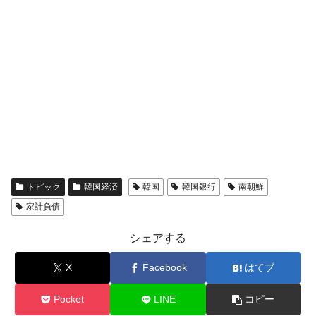
全て勝つといくら？ 競馬GI競走で勝利騎手がもら
Fact1
える賞金とは？
平成仮面ライダーの意外すぎるモチーフとは？
Fact1
発表から2日で大崩壊、鳴かず飛ばずに終わりそう
Fact1
なスーパーリーグとは？
日本人マスターズ挑戦の歴史。松山以前に最高位
Fact1
だった選手とは？
甲子園通算本塁打、最多の清原に次いで多く打っ
Fact1
ている意外な選手とは？
セレクトセールの高額取引馬が稼いだ金額とは？
Fact1
トピック
韓国経済
韓国
韓国銀行
南朝鮮
家計負債
シェアする
X
Facebook
はてブ
Pocket
LINE
コピー