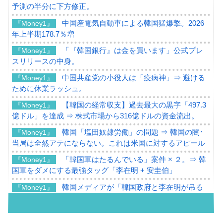
予測の半分に下方修正。
中国産電気自動車による韓国猛爆撃。2026
『Money1』
年上半期178.7％増
「『韓国銀行』は金を買います」公式プレ
『Money1』
スリリースの中身。
中国共産党の小役人は「疫病神」⇒ 避ける
『Money1』
ために休業ラッシュ。
【韓国の経常収支】過去最大の黒字「497.3
『Money1』
億ドル」を達成 ⇒ 株式市場から316億ドルの資金流出。
韓国「塩田奴隷労働」の問題 ⇒ 韓国の闇･
『Money1』
当局は全然アテにならない。これは米国に対するアピール
「韓国軍はたるんでいる」案件 × ２。⇒ 韓
『Money1』
国軍をダメにする最強タッグ「李在明 + 安圭伯」
韓国メディアが「韓国政府と李在明が吊る
『Money1』
される可能性もあるのでは」とほのめかす。
韓国07月･物価指数「2.8％」に低下 ⇒ 実は
『Money1』