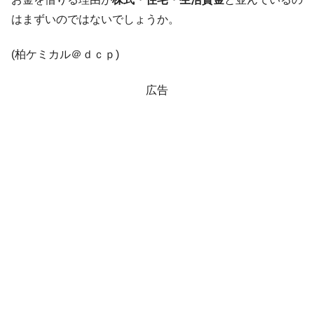
動」
はまずいのではないでしょうか。
中国だけが鉄鋼輸出を異常増加させる ⇒ 中
『Money1』
国の過剰生産が世界を蝕む。
(柏ケミカル＠ｄｃｐ)
韓国製造業「半導体絶好調」のウラで他業
『Money1』
種は全般的「不調」⇒ PSIが示す現況は決して良くない。
広告
【米韓激突案件】韓国消費者院が『クーパ
『Money1』
ン』1人当たり賠償10万ウォンを認定 ⇒ 総額3兆7,000億
韓国で猛暑。南東部では干ばつ
『Money1』
韓国型イージス搭載の次世代駆逐艦
『Money1』
「KDDX」1番艦、2032年竣工と公示
【対日本円】ウォン安が急進！ 日米の協調
『Money1』
に韓国がいっちょがみしたのでは。
韓国政府『BYD』車への補助金を全廃 ⇒ 実
『Money1』
は韓国で『BYD』車は売れている。6カ月で対前年同期比
1.9倍！
在韓米国大使スティールが着韓！⇒ さっそ
『Money1』
く空港に詰めかけ「出て行け！」「極右勢力」のプラカー