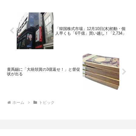
「韓国株式市場」12月10日(木)初動・個
人早くも「6千億」買い越し！「2,734」
黄禹錫に「大統領賞の3億返せ！」と督促
状が出る
ホーム
トピック