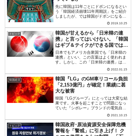
先に韓国は11年ごとにドボンになるとい
う「韓国経済崩壊11年周期説」をご紹介
しましたが、では韓国がドボンになると
必ず出馬を要請されるであろう「世界を
2019.10.25
股に掛ける高利貸し『IMF』」は、韓国
の経済状況についてはどのように述べて
韓国が甘えるから「日米韓の連
トピック
いるのでしょうか？...
携」と言ってはいけない。「韓国
はギブ＆テイクができる国ではな
い」
日本でもアメリカ合衆国でも「日米韓の
連携」といい、この言葉はよく使われま
す。しかし、この「日米韓の連携」は日
本の政治家は使うべきではない、と鈴置
2022.01.15
高史先生が指摘していらっしゃいます。
鈴置先生は韓国に対して非常に正確で透
韓国『LG』のGM車リコール負担
韓国経済
徹した視点をお持ちです。...
「2,153億円」が確定！業績に甚
大な被害
韓国『LGグループ』にとっては大変な結
果です。火事を起こすことで問題になっ
ていた『シボレー』ブランドの電気自動
車「ボルト」（シボレーは『GM』傘
2021.10.15
下）。↑電気自動車「ボルトEV」発火の
原因は『LGエネルギーソリューション』
韓国政府･原油資源安全保障危機
トピック
（当時は『LG化学』...
警報を「警戒」に引き上げ！ ク