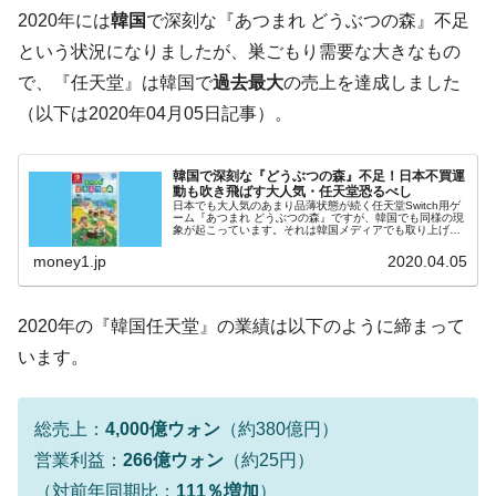
韓国「ここは北朝鮮なのか。選管がサーバ
『Money1』
2020年には
韓国
で深刻な『あつまれ どうぶつの森』不足
ーにウソのデータを入力したのは明白だ」
という状況になりましたが、巣ごもり需要な大きなもの
韓国･李在明さっそく不動産対策で浅薄な発
『Money1』
で、『任天堂』は韓国で
過去最大
の売上を達成しました
言。
（以下は2020年04月05日記事）。
韓国は「中国と同じく」投資に不適格な国
『Money1』
だ。
韓国で深刻な『どうぶつの森』不足！日本不買運
『韓国銀行』が「金の保有量を増やしま
『Money1』
動も吹き飛ばす大人気・任天堂恐るべし
日本でも大人気のあまり品薄状態が続く任天堂Switch用ゲ
す」⇒「金を経由するドル入手」手段ではないのか？
ーム『あつまれ どうぶつの森』ですが、韓国でも同様の現
象が起こっています。それは韓国メディアでも取り上げる
ほどの勢いです。2020年04月04日『ソウル経済』に「日
韓国･外為取引量「1日当たり1,214.4億ド
『Money1』
本不買もスキップ『...
money1.jp
2020.04.05
ル」まで拡大 ⇒ 海外資金の動きに強く左右される状態
韓国･帰ってきた李在明。李在明を支持しな
『Money1』
2020年の『韓国任天堂』の業績は以下のように締まって
い「50.5％」に上昇
います。
韓国大統領府ボンクラ政策室長が告発され
『Money1』
た ⇒ 国家が行った恐るべき株価操作であり、空前の国政壟
断
総売上：
4,000億ウォン
（約380億円）
韓国･警察職員が「丸刈りになって抗議活
『Money1』
営業利益：
266億ウォン
（約25円）
動」
（対前年同期比：
111％増加
）