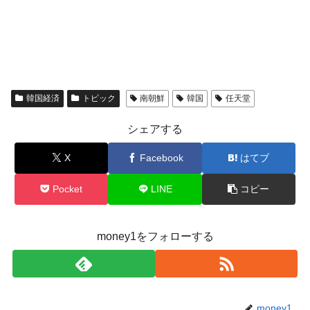
全て勝つといくら？ 競馬GI競走で勝利騎手がもら
Fact1
える賞金とは？
平成仮面ライダーの意外すぎるモチーフとは？
Fact1
発表から2日で大崩壊、鳴かず飛ばずに終わりそう
Fact1
なスーパーリーグとは？
韓国経済
トピック
南朝鮮
韓国
任天堂
日本人マスターズ挑戦の歴史。松山以前に最高位
Fact1
シェアする
だった選手とは？
甲子園通算本塁打、最多の清原に次いで多く打っ
Fact1
X
Facebook
はてブ
ている意外な選手とは？
Pocket
LINE
コピー
セレクトセールの高額取引馬が稼いだ金額とは？
Fact1
money1をフォローする
money1