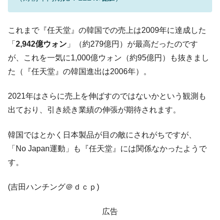
中国だけが鉄鋼輸出を異常増加させる ⇒ 中
『Money1』
国の過剰生産が世界を蝕む。
これまで『任天堂』の韓国での売上は2009年に達成した
韓国製造業「半導体絶好調」のウラで他業
『Money1』
「
2,942億ウォン
」（約279億円）が最高だったのです
種は全般的「不調」⇒ PSIが示す現況は決して良くない。
が、これを一気に1,000億ウォン（約95億円）も抜きまし
【米韓激突案件】韓国消費者院が『クーパ
『Money1』
た（『任天堂』の韓国進出は2006年）。
ン』1人当たり賠償10万ウォンを認定 ⇒ 総額3兆7,000億
韓国で猛暑。南東部では干ばつ
『Money1』
2021年はさらに売上を伸ばすのではないかという観測も
韓国型イージス搭載の次世代駆逐艦
『Money1』
出ており、引き続き業績の伸張が期待されます。
「KDDX」1番艦、2032年竣工と公示
韓国ではとかく日本製品が目の敵にされがちですが、
【対日本円】ウォン安が急進！ 日米の協調
『Money1』
に韓国がいっちょがみしたのでは。
「No Japan運動」も『任天堂』には関係なかったようで
す。
韓国政府『BYD』車への補助金を全廃 ⇒ 実
『Money1』
は韓国で『BYD』車は売れている。6カ月で対前年同期比
1.9倍！
(吉田ハンチング＠ｄｃｐ)
在韓米国大使スティールが着韓！⇒ さっそ
『Money1』
く空港に詰めかけ「出て行け！」「極右勢力」のプラカー
広告