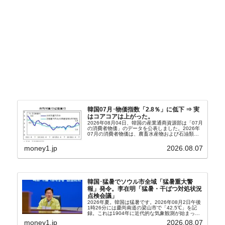
韓国07月･物価指数「2.8％」に低下 ⇒ 実
はコアコアは上がった。
2026年08月04日、韓国の産業通商資源部は「07月
の消費者物価」のデータを公表しました。2026年
07月の消費者物価は、農畜水産物および石油類の
上昇率が鈍化したことなどにより、前年同月比
2.8％上昇（06月は3.2％）となり、上昇率は前...
money1.jp
2026.08.07
韓国･猛暑でソウル市全域「猛暑重大警
報」発令。李在明「猛暑・干ばつ対処状況
点検会議」
2026年夏。韓国は猛暑です。2026年08月2日午後
1時26分には慶尚南道の梁山市で「42.5℃」を記
録。これは1904年に近代的な気象観測が始まって
以来の韓国史上最高気温です。08月04日には、ソ
money1.jp
2026.08.07
ウル市全域への「猛暑重大警報」が発令され...