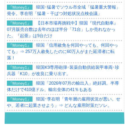
韓国･猛暑でソウル市全域「猛暑重大警報」
『Money1』
発令。李在明「猛暑・干ばつ対処状況点検会議」
【日本市場再挑戦中】韓国『現代自動車』
『Money1』
07月販売台数は去年のほぼ半分「71台」しか売れなかっ
た。『起亜』は9台だけ
韓国「信用赦免を何回やっても、何回やっ
『Money1』
ても」⇒ 257万人赦免したのに60万人がまた延滞者に転
落！
韓国K9専用砲弾･装薬自動供給装甲車両･珍
『Money1』
兵器「K10」が改良に乗り出す。
韓国「2026年07月の輸出入」絶好調。半導
『Money1』
体だけで410億ドル、輸出全体の41％もある
韓国･李在明「青年層の雇用状況が悪い。せ
『Money1』
や、若者に起業させよう」⇒ どんな雇用対策だソレ。
【韓国の外貨準備】2026年07月は4,279億ド
『Money1』
ル。外平債の発行「19.4億ドル」