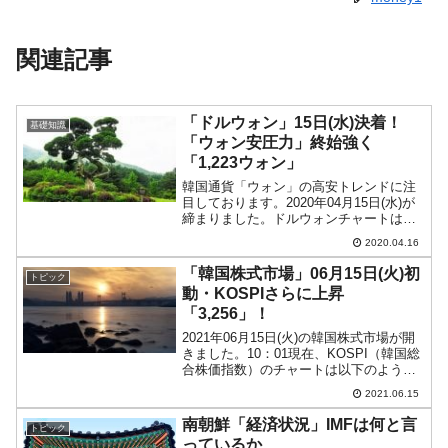
関連記事
「ドルウォン」15日(水)決着！
基礎知識
「ウォン安圧力」終始強く
「1,223ウォン」
韓国通貨「ウォン」の高安トレンドに注
目しております。2020年04月15日(水)が
締まりました。ドルウォンチャートは以
下のようになっています（チャートは
2020.04.16
『Investing.com』より引用）。深夜にご
紹介した状況とほぼ変わらずで、大きな
「韓国株式市場」06月15日(火)初
トピック
陽...
動・KOSPIさらに上昇
「3,256」！
2021年06月15日(火)の韓国株式市場が開
きました。10：01現在、KOSPI（韓国総
合株価指数）のチャートは以下のように
なっています（チャートは
2021.06.15
『Investing.com』より引用）。本日も陽
線で上昇しています。KOSPIは「3,2...
南朝鮮「経済状況」IMFは何と言
トピック
っているか