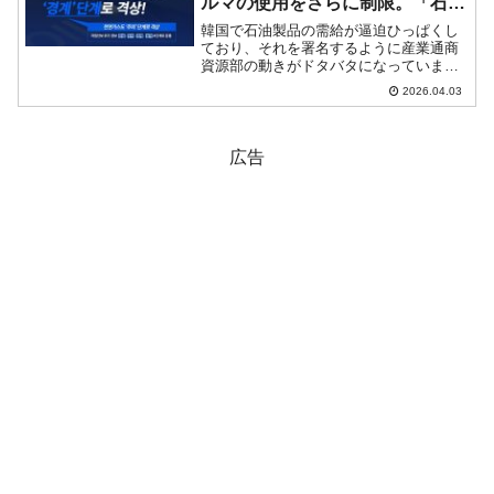
ルマの使用をさらに制限。「石油
製品足りてる？」会議を急きょ開
韓国で石油製品の需給が逼迫ひっぱくし
催
ており、それを署名するように産業通商
資源部の動きがドタバタになっていま
す。2026年04月02日、韓国の産業通商資
2026.04.03
源部が「중동전쟁에 따른 업종별 석유화
학제품 수급상황 철저히 점검（中東戦争
に伴う業種...
広告