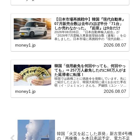
【日本市場再挑戦中】韓国『現代自動車』
07月販売台数は去年のほぼ半分「71台」
しか売れなかった。『起亜』は9台だけ
2026年08月06日、『日本自動車輸入組合』が
「2026年7月度輸入車新規登録台数（速報）」を公
表しました。日本市場に再挑戦中の『現代自動
車』、また日本市場を攻略したい『BYD』の販売
money1.jp
2026.08.07
台数はこの中に捉えられているはずです。先月から
は韓国の...
韓国「信用赦免を何回やっても、何回やっ
ても」⇒ 257万人赦免したのに60万人がま
た延滞者に転落！
韓国では政権ごとに徳政令を発動しています。先に
ご紹介したとおり、韓国大統領に成りおおせた李在
明（イ・ジェミョン）さんも、尹錫悦（ユン・ソギ
ョル）前政権が行った――「新出発基金」をバッド
money1.jp
2026.08.07
バンクにして不良債権の買い取りを行い、分割償還
や元利減免...
韓国「火災を起こした原発」新古里4号機
の「再稼働」を本日承認予定。電力不足