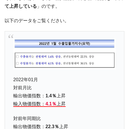
て上昇している
」のです。
韓国大統領府ボンクラ政策室長が告発され
『Money1』
た ⇒ 国家が行った恐るべき株価操作であり、空前の国政壟
以下のデータをご覧ください。
断
韓国･警察職員が「丸刈りになって抗議活
『Money1』
動」
中国だけが鉄鋼輸出を異常増加させる ⇒ 中
『Money1』
国の過剰生産が世界を蝕む。
韓国製造業「半導体絶好調」のウラで他業
『Money1』
種は全般的「不調」⇒ PSIが示す現況は決して良くない。
【米韓激突案件】韓国消費者院が『クーパ
『Money1』
2022年01月
ン』1人当たり賠償10万ウォンを認定 ⇒ 総額3兆7,000億
対前月比
韓国で猛暑。南東部では干ばつ
『Money1』
輸出物価指数：
1.4％
上昇
輸入物価指数：
4.1％
上昇
韓国型イージス搭載の次世代駆逐艦
『Money1』
「KDDX」1番艦、2032年竣工と公示
対前年同期比
【対日本円】ウォン安が急進！ 日米の協調
『Money1』
に韓国がいっちょがみしたのでは。
輸出物価指数：
22.3％
上昇