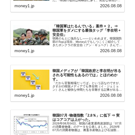
た。↑韓国の塩田は島嶼部に多く、劣悪な環境が一
般に見られることが少ないため、事件の発覚を妨げ
money1.jp
2026.08.08
たといわれます（後述）。これは、いわゆる「塩田
奴隷...
「韓国軍はたるんでいる」案件 × ２。⇒
韓国軍をダメにする最強タッグ「李在明 +
安圭伯」
弱将のもとに強兵なし――といわれます。韓国国防
部のTopは現在、Money1でもしつこくご紹介して
きたボンクラの安圭伯（アン・ギュベク）さんで
す。↑経済的無知蒙昧な李在明（イ・ジェミョン）
money1.jp
2026.08.08
さんと「韓国初の文官上がり」の国防部長官安圭伯
（アン...
韓国メディアが「韓国政府と李在明が吊る
される可能性もあるのでは」とほのめか
す。
「だから官製相場だってば」という話なのですが、
さすがの韓国メディアでも李在明（イ・ジェミョ
ン）さんと愉快な仲間たちを非難する記事が出るよ
うになっています。もちろん株価の暴落についてで
money1.jp
2026.08.08
『朝鮮日報』に面白い記事が出ています。「東西南
北」というコ...
韓国07月･物価指数「2.8％」に低下 ⇒ 実
はコアコアは上がった。
2026年08月04日、韓国の産業通商資源部は「07月
の消費者物価」のデータを公表しました。2026年
07月の消費者物価は、農畜水産物および石油類の
上昇率が鈍化したことなどにより、前年同月比