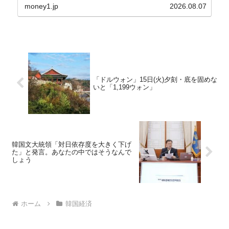
2.8％上昇（06月は3.2％）となり、上昇率は前...
money1.jp
2026.08.07
「ドルウォン」15日(火)夕刻・底を固めな
いと「1,199ウォン」
韓国文大統領「対日依存度を大きく下げ
た」と発言。あなたの中ではそうなんで
しょう
ホーム
韓国経済