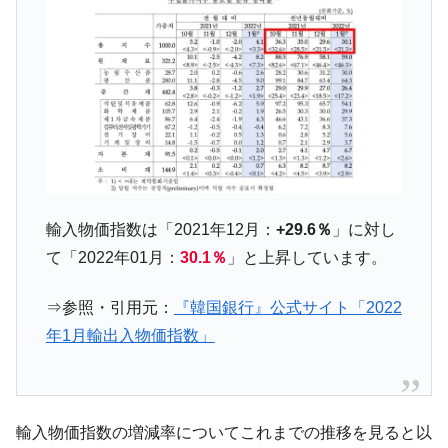
韓国鉄鋼最大手『POSCO』ズブズブ沈む。
『Money1』
営業利益80.2％も減少
米国下院「韓国の公務員個人をターゲット
『Money1』
にぶん殴る法案」提出！⇒ クーパン問題は合衆国企業に対
する差別。許してはおかぬ
韓国ボンクラ政策室長･金容範、株価暴落に
『Money1』
他人事のような発言。
韓国半導体『SKハイニックス』2026年2Qの
『Money1』
業績「史上最高益」当期純利益は前年同期比13.4倍に。
輸入物価指数は「2021年12月：
+29.6％
」に対し
日本の誇る海洋資源調査船『白嶺』は先進技術の
Fact1
て「2022年01月：
30.1％
」と上昇しています。
塊！
夏の甲子園、優勝校を最も多く輩出している都道
Fact1
⇒参照・引用元：
『韓国銀行』公式サイト「2022
府県とは？
年1月輸出入物価指数」
今話題の「楽天ライオンズ」とは？
Fact1
奇跡の毛色「白毛馬」とは？
Fact1
全て勝つといくら？ 競馬GI競走で勝利騎手がもら
Fact1
輸入物価指数の増減率についてこれまでの推移を見ると以
える賞金とは？