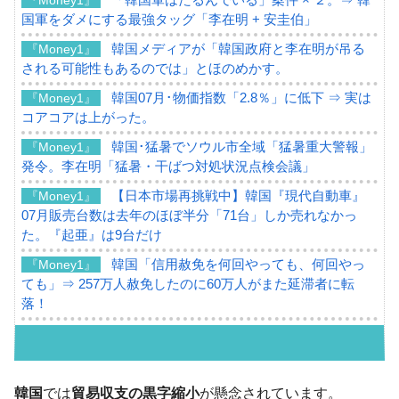
国軍をダメにする最強タッグ「李在明 + 安圭伯」
韓国メディアが「韓国政府と李在明が吊る
『Money1』
される可能性もあるのでは」とほのめかす。
韓国07月･物価指数「2.8％」に低下 ⇒ 実は
『Money1』
コアコアは上がった。
韓国･猛暑でソウル市全域「猛暑重大警報」
『Money1』
発令。李在明「猛暑・干ばつ対処状況点検会議」
【日本市場再挑戦中】韓国『現代自動車』
『Money1』
07月販売台数は去年のほぼ半分「71台」しか売れなかっ
た。『起亜』は9台だけ
韓国「信用赦免を何回やっても、何回やっ
『Money1』
ても」⇒ 257万人赦免したのに60万人がまた延滞者に転
落！
韓国K9専用砲弾･装薬自動供給装甲車両･珍
『Money1』
兵器「K10」が改良に乗り出す。
韓国「2026年07月の輸出入」絶好調。半導
『Money1』
韓国
では
貿易収支の黒字縮小
が懸念されています。