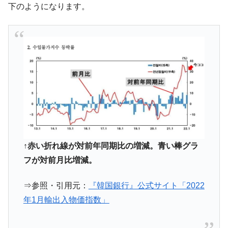
下のようになります。
平成仮面ライダーの意外すぎるモチーフとは？
Fact1
発表から2日で大崩壊、鳴かず飛ばずに終わりそう
Fact1
なスーパーリーグとは？
日本人マスターズ挑戦の歴史。松山以前に最高位
Fact1
だった選手とは？
甲子園通算本塁打、最多の清原に次いで多く打っ
Fact1
ている意外な選手とは？
セレクトセールの高額取引馬が稼いだ金額とは？
Fact1
↑赤い折れ線が対前年同期比の増減。青い棒グラ
フが対前月比増減。
⇒参照・引用元：
『韓国銀行』公式サイト「2022
年1月輸出入物価指数」