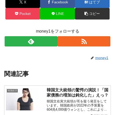
X
Facebook
はてブ
Pocket
LINE
コピー
money1をフォローする
money1
関連記事
韓国文大統領の驚愕の演説！「国
韓国経済
家債務の増加は鈍化した」えっ？
韓国文在寅大統領が耳を疑う発言をして
います。韓国政府が2022年の予算案を
604兆4,000億ウォンとし、これにより政
府債務は「1,068兆3,000億ウォン」（約