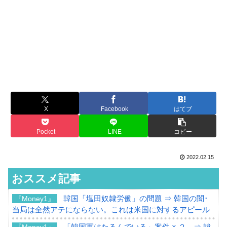
X
Facebook
はてブ
Pocket
LINE
コピー
2022.02.15
おススメ記事
韓国「塩田奴隷労働」の問題 ⇒ 韓国の闇･
『Money1』
当局は全然アテにならない。これは米国に対するアピール
「韓国軍はたるんでいる」案件 × ２。⇒ 韓
『Money1』