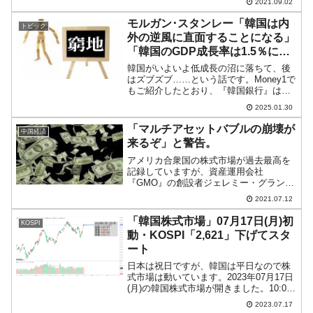
2021.09.02
101兆4,885億円）に達し、対GDP比は
「50.2％」まで上がります。こ...
モルガン･スタンレー「韓国は内
トピック
外の逆風に直面することになる」
「韓国のGDP成長率は1.5％にと
どまる」
韓国がいよいよ低成長の沼に落ちて、後
はズブズブ……という話です。Money1で
もご紹介したとおり、『韓国銀行』は
2025年のGDP成長率の予測を「1.6～
2025.01.30
1.7％」としました（従来の1.9％から下
方修正）。2025年01月23日、世界的金
「マルチアセットバブルの崩壊が
中国経済
融...
来るぞ」と警告。
アメリカ合衆国の株式市場が過去最高を
記録していますが、資産運用会社
『GMO』の創設者ジェレミー・グランサ
ム（Jeremy Grantham）さんが「人類史
2021.07.12
上最長の強気相場が終わりに近付いて
る」と警告しました。2021年07月06日
「韓国株式市場」07月17日(月)初
KOSPI
『Chin...
動・KOSPI「2,621」下げてスタ
ート
日本は祝日ですが、韓国は平日なので株
式市場は動いています。2023年07月17日
(月)の韓国株式市場が開きました。10:02
現在、KOSPI（韓国総合株価指数）のチ
2023.07.17
ャートは以下のようになっています（チ