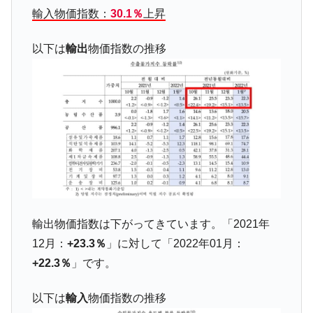
輸入物価指数：
30.1％
上昇
韓国政府『BYD』車への補助金を全廃 ⇒ 実
『Money1』
は韓国で『BYD』車は売れている。6カ月で対前年同期比
1.9倍！
以下は
輸出
物価指数の推移
在韓米国大使スティールが着韓！⇒ さっそ
『Money1』
く空港に詰めかけ「出て行け！」「極右勢力」のプラカー
ドを掲げる「在韓反米勢力」
韓国政府「2035年までに18.4GW規模のAIデ
『Money1』
ータセンター整備」⇒ だから無理だってば。
JPモルガン「韓国レバレッジETFの清算は
『Money1』
ほぼ終わった」
韓国『国民年金公団』株価暴落で200兆蒸
『Money1』
発。
輸出物価指数は下がってきています。「2021年
韓国政府「ニセＫ-ブランドを通報しようキ
『Money1』
12月：
+23.3％
」に対して「2022年01月：
ャンペーン」⇒ あの名物教授も登場！
+22.3％
」です。
韓国「橋が落ちました」⇒ 耐久性「なさす
『Money1』
ぎ」では。
以下は
輸入
物価指数の推移