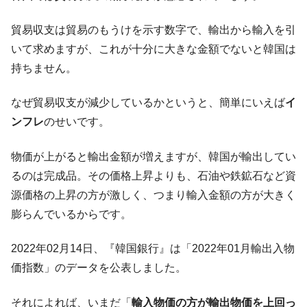
体だけで410億ドル、輸出全体の41％もある
韓国･李在明「青年層の雇用状況が悪い。せ
『Money1』
貿易収支は貿易のもうけを示す数字で、輸出から輸入を引
や、若者に起業させよう」⇒ どんな雇用対策だソレ。
いて求めますが、これが十分に大きな金額でないと韓国は
【韓国の外貨準備】2026年07月は4,279億ド
『Money1』
持ちません。
ル。外平債の発行「19.4億ドル」
韓国「ここは北朝鮮なのか。選管がサーバ
『Money1』
なぜ貿易収支が減少しているかというと、簡単にいえば
イ
ーにウソのデータを入力したのは明白だ」
ンフレ
のせいです。
韓国･李在明さっそく不動産対策で浅薄な発
『Money1』
言。
物価が上がると輸出金額が増えますが、韓国が輸出してい
るのは完成品。その価格上昇よりも、石油や鉄鉱石など資
韓国は「中国と同じく」投資に不適格な国
『Money1』
だ。
源価格の上昇の方が激しく、つまり輸入金額の方が大きく
膨らんでいるからです。
『韓国銀行』が「金の保有量を増やしま
『Money1』
す」⇒「金を経由するドル入手」手段ではないのか？
2022年02月14日、『韓国銀行』は「2022年01月輸出入物
韓国･外為取引量「1日当たり1,214.4億ド
『Money1』
ル」まで拡大 ⇒ 海外資金の動きに強く左右される状態
価指数」のデータを公表しました。
韓国･帰ってきた李在明。李在明を支持しな
『Money1』
それによれば、いまだ「
輸入物価の方が輸出物価を上回っ
い「50.5％」に上昇