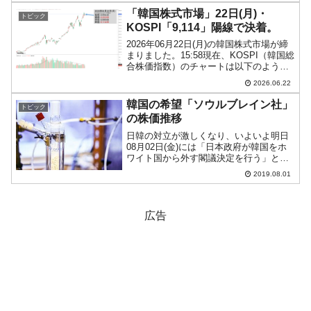
ャートは『Investing.com』よ...
「韓国株式市場」22日(月)・
トピック
KOSPI「9,114」陽線で決着。
2026年06月22日(月)の韓国株式市場が締
まりました。15:58現在、KOSPI（韓国総
合株価指数）のチャートは以下のように
なっています（チャートは
2026.06.22
『Investing.com』より引用）。陽線で締
まりました。KOSPIは「9,114」...
韓国の希望「ソウルブレイン社」
トピック
の株価推移
日韓の対立が激しくなり、いよいよ明日
08月02日(金)には「日本政府が韓国をホ
ワイト国から外す閣議決定を行う」とさ
れています。Money1でもお伝えしてきた
2019.08.01
とおり、この発表が市場が開いている間
に行われた場合、韓国の株式市場も相当
な下落に見舞...
広告