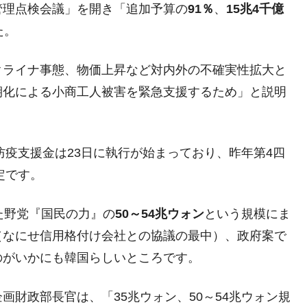
政管理点検会議」を開き「追加予算の
91％
、
15兆4千億
4億ドル」まで拡大 ⇒ 海外資金の動きに強く左右される状態
た。
ない「50.5％」に上昇
れた ⇒ 国家が行った恐るべき株価操作であり、空前の国政
クライナ事態、物価上昇など対内外の不確実性拡大と
期化による小商工人被害を緊急支援するため」と説明
議活動」
⇒ 中国の過剰生産が世界を蝕む。
防疫支援金は23日に執行が始まっており、昨年第4四
業種は全般的「不調」⇒ PSIが示す現況は決して良くない。
定です。
ン』1人当たり賠償10万ウォンを認定 ⇒ 総額3兆7,000億
た野党『国民の力』の
50～54兆ウォン
という規模にま
DX」1番艦、2032年竣工と公示
（なにせ信用格付け会社との協議の最中）、政府案で
のがいかにも韓国らしいところです。
の協調に韓国がいっちょがみしたのでは。
⇒ 実は韓国で『BYD』車は売れている。6カ月で対前年同期比
財政部長官は、「35兆ウォン、50～54兆ウォン規