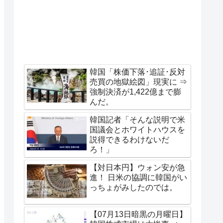
韓国「株価下落･追証･反対
売買の地獄絵図」現実に ⇒
強制決済が1,422億まで膨
んだ。
韓国記者「そんな説明で米
国議会とホワイトハウスを
説得できるわけないだ
ろ！」
【対日本円】ウォン安が急
進！ 日米の協調に韓国がい
っちょがみしたのでは。
【07月13日暗黒の月曜日】