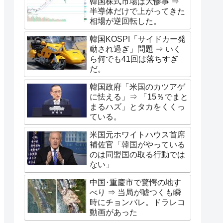
韓国株式市場は大惨事 ⇒
半導体だけで上がってきた
相場が逆回転した。
韓国KOSPI「サイドカー発
動され過ぎ」問題 ⇒ いく
ら何でも41回は落ちすぎ
だ。
韓国政府「米国のカツアゲ
に怯える」⇒ 「15％でまと
まるハズ」とタカをくくっ
ている。
米国元ホワイトハウス首席
補佐官「韓国がやっている
のは同盟国の取る行動では
ない」
中国･重慶市で驚愕の地す
べり ⇒ 当局が嘘つくも瞬
時にチョンバレ。ドラレコ
動画があった