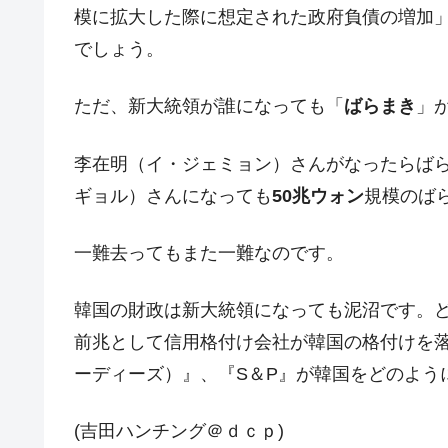
模に拡大した際に想定された政府負債の増加
在韓米国大使スティールが着韓！⇒ 
『Money1』
でしょう。
ドを掲げる「在韓反米勢力」
韓国政府「2035年までに18.4GW規
『Money1』
ただ、新大統領が誰になっても「
ばらまき
」
JPモルガン「韓国レバレッジETFの
『Money1』
韓国『国民年金公団』株価暴落で200
李在明（イ・ジェミョン）さんがなったらば
『Money1』
ギョル）さんになっても
50兆ウォン
規模のば
韓国政府「ニセＫ-ブランドを通報しよ
『Money1』
韓国「橋が落ちました」⇒ 耐久性「な
『Money1』
一難去ってもまた一難なのです。
韓国鉄鋼最大手『POSCO』ズブズブ沈
『Money1』
米国下院「韓国の公務員個人をターゲ
韓国の財政は新大統領になっても泥沼です。
『Money1』
する差別。許してはおかぬ
前兆として信用格付け会社が韓国の格付けを落と
韓国ボンクラ政策室長･金容範、株価
『Money1』
ーディーズ）』、『S＆P』が韓国をどのよう
韓国半導体『SKハイニックス』2026
『Money1』
(吉田ハンチング＠ｄｃｐ)
日本の誇る海洋資源調査船『白嶺』は先進技
Fact1