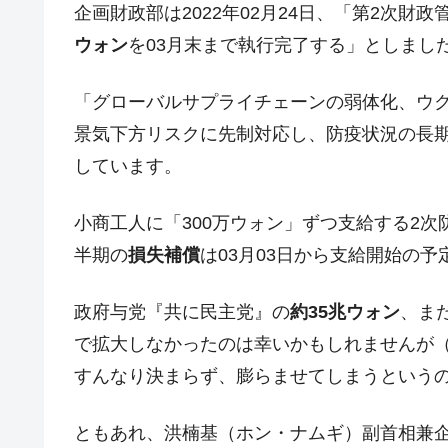
企画財政部は2022年02月24日、「第2次財
韓国･外為取引量「1日当たり1,214.
『Money1』
ウォン
を03月末まで執行完了する」としまし
韓国･帰ってきた李在明。李在明を支持し
『Money1』
韓国大統領府ボンクラ政策室長が告発さ
『Money1』
「グローバルサプライチェーンの弱体化、ウ
壟断
景気下方リスクに先制対応し、防疫状況の長
韓国･警察職員が「丸刈りになって抗
『Money1』
しています。
中国だけが鉄鋼輸出を異常増加させる 
『Money1』
小商工人に「300万ウォン」ずつ支給する2次
韓国製造業「半導体絶好調」のウラで他
『Money1』
半期の
損失補償
は03月03日から支給開始の予
【米韓激突案件】韓国消費者院が『クーパ
『Money1』
韓国で猛暑。南東部では干ばつ
『Money1』
政府与党『共に民主党』の
約35兆ウォン
、ま
韓国型イージス搭載の次世代駆逐艦「KD
『Money1』
で拡大しなかったのは幸いかもしれませんが
すんなり決まらず、膨らませてしまうという
【対日本円】ウォン安が急進！ 日米
『Money1』
韓国政府『BYD』車への補助金を全廃 
『Money1』
ともあれ、洪楠基（ホン・ナムギ）副首相兼企画
1.9倍！