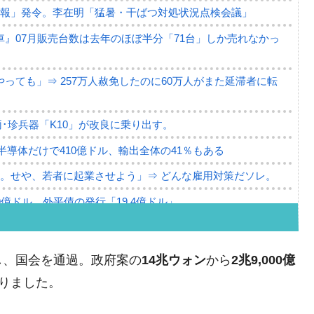
警報」発令。李在明「猛暑・干ばつ対処状況点検会議」
』07月販売台数は去年のほぼ半分「71台」しか売れなかっ
っても」⇒ 257万人赦免したのに60万人がまた延滞者に転
･珍兵器「K10」が改良に乗り出す。
。半導体だけで410億ドル、輸出全体の41％もある
。せや、若者に起業させよう」⇒ どんな雇用対策だソレ。
79億ドル。外平債の発行「19.4億ドル」
ーバーにウソのデータを入力したのは明白だ」
薄な発言。
し、国会を通過。政府案の
14兆ウォン
から
2兆9,000億
な国だ。
りました。
ます」⇒「金を経由するドル入手」手段ではないのか？