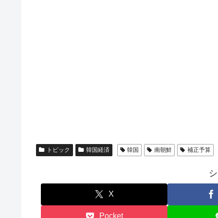
トピック
韓国経済
韓国
南朝鮮
補正予算
シ
X
Pocket