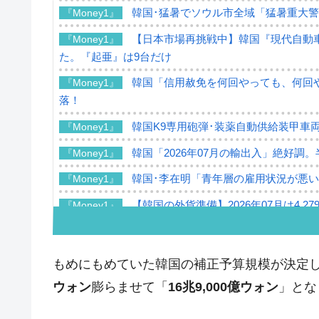
韓国･猛暑でソウル市全域「猛暑重大
『Money1』
【日本市場再挑戦中】韓国『現代自動車
『Money1』
た。『起亜』は9台だけ
韓国「信用赦免を何回やっても、何回や
『Money1』
落！
韓国K9専用砲弾･装薬自動供給装甲車両
『Money1』
韓国「2026年07月の輸出入」絶好調
『Money1』
韓国･李在明「青年層の雇用状況が悪い
『Money1』
【韓国の外貨準備】2026年07月は4,2
『Money1』
韓国「ここは北朝鮮なのか。選管がサ
『Money1』
韓国･李在明さっそく不動産対策で浅
『Money1』
もめにもめていた韓国の補正予算規模が決定
韓国は「中国と同じく」投資に不適格
『Money1』
ウォン
膨らませて「
16兆9,000億ウォン
」とな
『韓国銀行』が「金の保有量を増やし
『Money1』