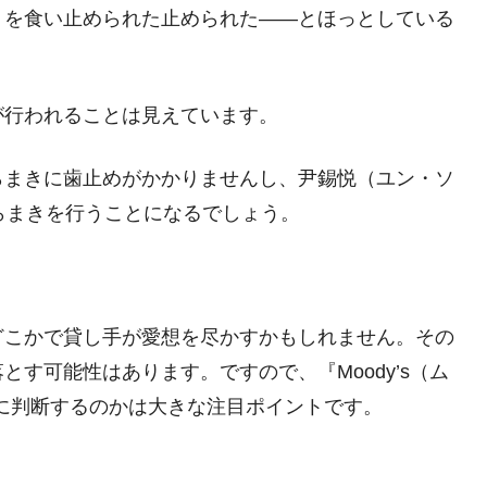
」を食い止められた止められた――とほっとしている
さっそく空港に詰めかけ「出て行け！」「極右勢力」のプラカー
模のAIデータセンター整備」⇒ だから無理だってば。
が行われることは見えています。
清算はほぼ終わった」
兆蒸発。
らまきに歯止めがかかりませんし、尹錫悦（ユン・ソ
らまきを行うことになるでしょう。
うキャンペーン」⇒ あの名物教授も登場！
さすぎ」では。
む。営業利益80.2％も減少
ットにぶん殴る法案」提出！⇒ クーパン問題は合衆国企業に対
どこかで貸し手が愛想を尽かすかもしれません。その
す可能性はあります。ですので、『Moody’s（ム
暴落に他人事のような発言。
に判断するのかは大きな注目ポイントです。
年2Qの業績「史上最高益」当期純利益は前年同期比13.4倍に。
術の塊！