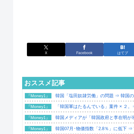
X
Facebook
はてブ
おススメ記事
韓国「塩田奴隷労働」の問題 ⇒ 韓国
『Money1』
「韓国軍はたるんでいる」案件 × ２。
『Money1』
韓国メディアが「韓国政府と李在明が
『Money1』
韓国07月･物価指数「2.8％」に低下 
『Money1』