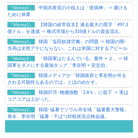
中国共産党の小役人は「疫病神」⇒ 避ける
『Money1』
ために休業
【韓国の経常収支】過去最大の黒字「497.3
『Money1』
億ドル」を達成 ⇒ 株式市場から316億ドルの資金流出。
韓国「塩田奴隷労働」の問題 ⇒ 韓国の闇･
『Money1』
当局は全然アテにならない。これは米国に対するアピール
「韓国軍はたるんでいる」案件 × ２。⇒ 韓
『Money1』
国軍をダメにする最強タッグ「李在明 + 安圭伯」
韓国メディアが「韓国政府と李在明が吊る
『Money1』
される可能性もあるのでは」とほのめかす。
韓国07月･物価指数「2.8％」に低下 ⇒ 実は
『Money1』
コアコアは上がった。
韓国･猛暑でソウル市全域「猛暑重大警報」
『Money1』
発令。李在明「猛暑・干ばつ対処状況点検会議」
【日本市場再挑戦中】韓国『現代自動車』
『Money1』
07月販売台数は去年のほぼ半分「71台」しか売れなかっ