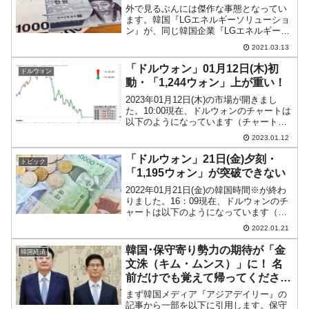
外で見るぶんには傑作な事態となってい
ます。韓国『LGエネルギーソリューショ
ン』が、同じ韓国企業『LGエネルギーソ
リューション』に「営業秘密を盗んだ」
2021.03.13
としてアメリカ合衆国『国際貿易委員
会』（略称：ITC）に訴えられ、完膚なき
「ドルウォン」01月12日(木)初
ドルウォン
までに敗訴した件で...
動・「1,244ウォン」上が重い！
2023年01月12日(木)の市場が開きまし
た。10:00現在、ドルウォンのチャートは
以下のようになっています（チャートは
『Investing.com』より引用）。前日は上
2023.01.12
が削られて、ローソク足の実体部分がほ
とんどなくなりました。本日はそれ...
「ドルウォン」21日(金)夕刻・
トピック
「1,195ウォン」が突破できない
2022年01月21日(金)の韓国時間※が終わ
りました。16：09現在、ドルウォンのチ
ャートは以下のようになっています（チ
ャートは『Investing.com』より引用）。
2022.01.21
上が削られました。そう易々とは突破さ
せてくれません。現在のところ「1...
韓国･保守寄り勢力の期待が「金
韓国経済
文洙（キム・ムンス）」に！ 名
前だけでも覚えて帰ってくださ
い。
まず韓国メディア『アジアデイリー』の
記事から一部を以下に引用します。保守