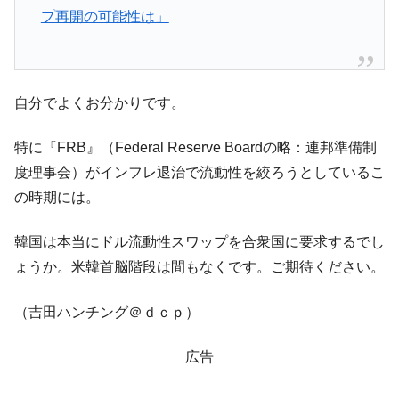
【米韓激突案件】韓国消費者院が『クーパ
『Money1』
プ再開の可能性は」
ン』1人当たり賠償10万ウォンを認定 ⇒ 総額3兆7,000億
韓国で猛暑。南東部では干ばつ
『Money1』
韓国型イージス搭載の次世代駆逐艦
『Money1』
自分でよくお分かりです。
「KDDX」1番艦、2032年竣工と公示
【対日本円】ウォン安が急進！ 日米の協調
『Money1』
特に『FRB』（Federal Reserve Boardの略：連邦準備制
に韓国がいっちょがみしたのでは。
度理事会）がインフレ退治で流動性を絞ろうとしているこ
韓国政府『BYD』車への補助金を全廃 ⇒ 実
『Money1』
の時期には。
は韓国で『BYD』車は売れている。6カ月で対前年同期比
1.9倍！
韓国は本当にドル流動性スワップを合衆国に要求するでし
在韓米国大使スティールが着韓！⇒ さっそ
『Money1』
ょうか。米韓首脳階段は間もなくです。ご期待ください。
く空港に詰めかけ「出て行け！」「極右勢力」のプラカー
ドを掲げる「在韓反米勢力」
（吉田ハンチング＠ｄｃｐ）
韓国政府「2035年までに18.4GW規模のAIデ
『Money1』
ータセンター整備」⇒ だから無理だってば。
広告
JPモルガン「韓国レバレッジETFの清算は
『Money1』
ほぼ終わった」