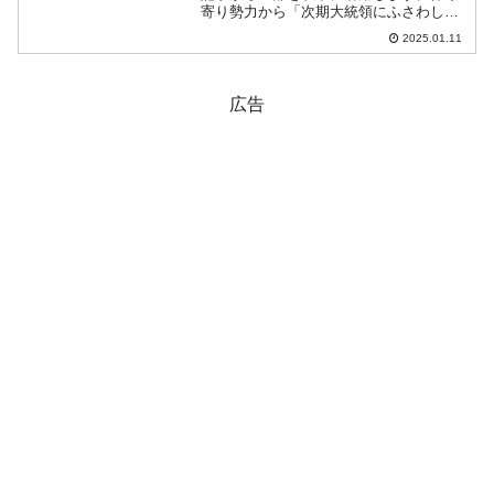
寄り勢力から「次期大統領にふさわし
い」とされる金文洙◇『国民の力』支持
2025.01.11
層から次期大統領候補1位に浮上した金文
洙（キム・ムンス）長官『国民の力』の
次期大統領候補を尋ねた質...
広告