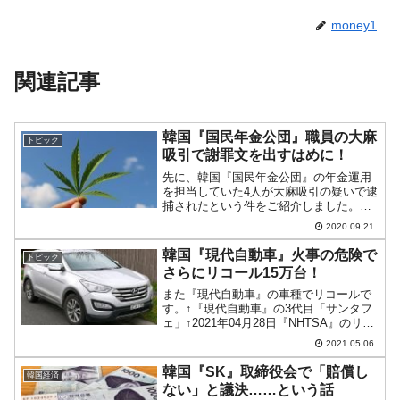
money1
関連記事
韓国『国民年金公団』職員の大麻
トピック
吸引で謝罪文を出すはめに！
先に、韓国『国民年金公団』の年金運用
を担当していた4人が大麻吸引の疑いで逮
捕されたという件をご紹介しました。た
だでさえ大変な時期によりにもよって年
2020.09.21
金運用者が！と韓国の人からも大変非難
されています。この不始末に対して、
韓国『現代自動車』火事の危険で
トピック
『国民年公団』が謝罪会見...
さらにリコール15万台！
また『現代自動車』の車種でリコールで
す。↑『現代自動車』の3代目「サンタフ
ェ」↑2021年04月28日『NHTSA』のリコ
ールリポートアメリカ合衆国『NHTSA』
2021.05.06
（National Highway Traffic Safety
Admini...
韓国『SK』取締役会で「賠償し
韓国経済
ない」と議決……という話