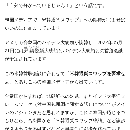
た。『起亜』は9台だけ
「自分で分かっているじゃん！」という話です。
韓国「信用赦免を何回やっても、何回やっ
『Money1』
ても」⇒ 257万人赦免したのに60万人がまた延滞者に転
韓国
メディアで「米韓通貨スワップ」への期待が（よせば
落！
いいのに）高まっています。
韓国K9専用砲弾･装薬自動供給装甲車両･珍
『Money1』
兵器「K10」が改良に乗り出す。
アメリカ合衆国のバイデン大統領が訪韓し、2022年05月
ユン・ソギョル
韓国「2026年07月の輸出入」絶好調。半導
『Money1』
21日には
尹錫悦
新大統領とバイデン大統領との首脳会談
体だけで410億ドル、輸出全体の41％もある
が予定されています。
韓国･李在明「青年層の雇用状況が悪い。せ
『Money1』
や、若者に起業させよう」⇒ どんな雇用対策だソレ。
この米韓首脳会談に合わせて「
米韓通貨スワップを要求せ
よ
」とあちこちの韓国メディアから出ています。
【韓国の外貨準備】2026年07月は4,279億ド
『Money1』
ル。外平債の発行「19.4億ドル」
合衆国からすれば、北朝鮮への対処、またインド太平洋フ
韓国「ここは北朝鮮なのか。選管がサーバ
『Money1』
ーにウソのデータを入力したのは明白だ」
レームワーク（対中国包囲網に類する話）についてがメイ
ンのアジェンダだと思われますが、これに韓国が応じるつ
韓国･李在明さっそく不動産対策で浅薄な発
『Money1』
言。
もりなら、合衆国から「米韓通貨スワップ締結」など譲歩
が引き出させる
はず
だなどと無責任に識者が述べていま
韓国は「中国と同じく」投資に不適格な国