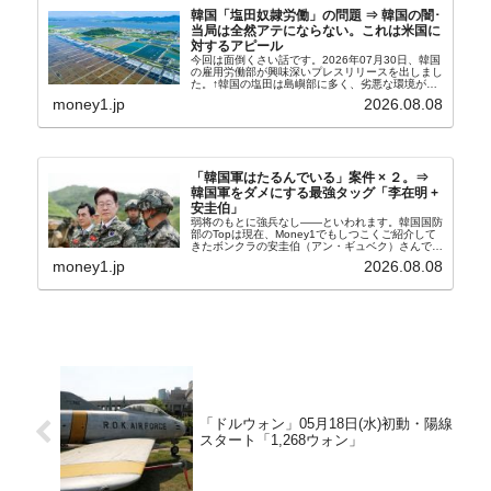
韓国「塩田奴隷労働」の問題 ⇒ 韓国の闇･
当局は全然アテにならない。これは米国に
対するアピール
今回は面倒くさい話です。2026年07月30日、韓国
の雇用労働部が興味深いプレスリリースを出しまし
た。↑韓国の塩田は島嶼部に多く、劣悪な環境が一
般に見られることが少ないため、事件の発覚を妨げ
money1.jp
2026.08.08
たといわれます（後述）。これは、いわゆる「塩田
奴隷...
「韓国軍はたるんでいる」案件 × ２。⇒
韓国軍をダメにする最強タッグ「李在明 +
安圭伯」
弱将のもとに強兵なし――といわれます。韓国国防
部のTopは現在、Money1でもしつこくご紹介して
きたボンクラの安圭伯（アン・ギュベク）さんで
す。↑経済的無知蒙昧な李在明（イ・ジェミョン）
money1.jp
2026.08.08
さんと「韓国初の文官上がり」の国防部長官安圭伯
（アン...
「ドルウォン」05月18日(水)初動・陽線
スタート「1,268ウォン」