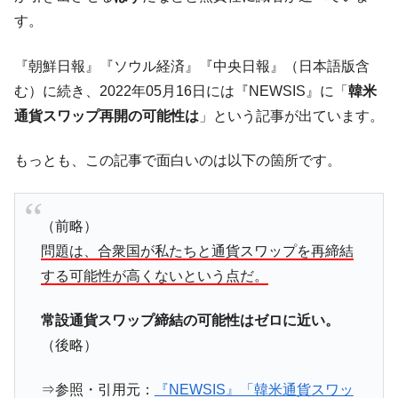
『Money1』
だ。
す。
『韓国銀行』が「金の保有量を増やしま
『Money1』
『朝鮮日報』『ソウル経済』『中央日報』（日本語版含
す」⇒「金を経由するドル入手」手段ではないのか？
む）に続き、2022年05月16日には『NEWSIS』に「
韓米
韓国･外為取引量「1日当たり1,214.4億ド
『Money1』
通貨スワップ再開の可能性は
」という記事が出ています。
ル」まで拡大 ⇒ 海外資金の動きに強く左右される状態
韓国･帰ってきた李在明。李在明を支持しな
『Money1』
もっとも、この記事で面白いのは以下の箇所です。
い「50.5％」に上昇
韓国大統領府ボンクラ政策室長が告発され
『Money1』
た ⇒ 国家が行った恐るべき株価操作であり、空前の国政壟
（前略）
断
問題は、合衆国が私たちと通貨スワップを再締結
韓国･警察職員が「丸刈りになって抗議活
『Money1』
する可能性が高くないという点だ。
動」
中国だけが鉄鋼輸出を異常増加させる ⇒ 中
『Money1』
常設通貨スワップ締結の可能性はゼロに近い。
国の過剰生産が世界を蝕む。
（後略）
韓国製造業「半導体絶好調」のウラで他業
『Money1』
種は全般的「不調」⇒ PSIが示す現況は決して良くない。
⇒参照・引用元：
『NEWSIS』「韓米通貨スワッ