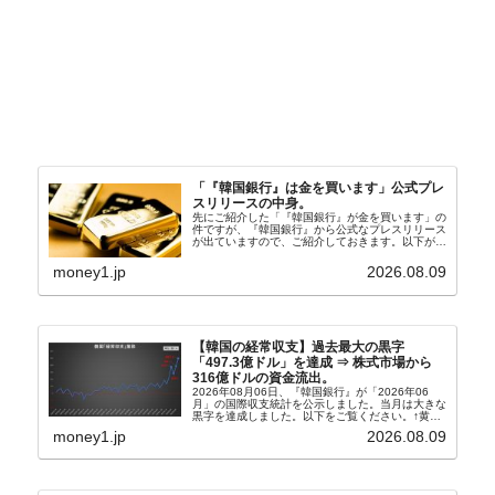
「『韓国銀行』は金を買います」公式プレ
スリリースの中身。
先にご紹介した「『韓国銀行』が金を買います」の
件ですが、『韓国銀行』から公式なプレスリリース
が出ていますので、ご紹介しておきます。以下が全
文和訳です。表題：韓国銀行、国内生産金の買い入
れ協力体制を構築□『韓国銀行』は、国内生産金の
money1.jp
2026.08.09
買い入れに...
【韓国の経常収支】過去最大の黒字
「497.3億ドル」を達成 ⇒ 株式市場から
316億ドルの資金流出。
2026年08月06日、『韓国銀行』が「2026年06
月」の国際収支統計を公示しました。当月は大きな
黒字を達成しました。以下をご覧ください。↑黄色
の傾向ペンでフォーカスしているのが2026年06月
money1.jp
2026.08.09
の経常収支です。2026年06月貿易収支：4...