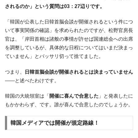
IT産業は人を雇用する効果は低い。全産業の
『Money1』
されるのか」という質問は03：27辺りです。
半分未満しか雇用を生まない
韓国「株式市場が賭博場のように変質した
『Money1』
「韓国が公表した日韓首脳会談が開催されるという件につ
のは政界の責任だ」
いて事実関係の確認」を求められたのですが、松野官房長
韓国「2026年1Q 資金循環統計」面白い結果
『Money1』
官は、「岸田首相は諸般の事情が許せば国連総会への出席
に。
を調整しているが、具体的な日程についてはいまだ決まっ
韓国化学企業最大手『ロッテケミカル』純
『Money1』
ていません」とバッサリ切って捨てました。
借入金が約8兆。信用格付け「ネガティブ」にダウン
韓国株式市場･暗黒の火曜日。サーキットブ
『Money1』
つまり、
日韓首脳会談が開催されるとは決まっていません
レイカーも発動！ 半導体2銘柄の暴落
――と述べたわけです。
日本の誇る海洋資源調査船『白嶺』は先進技術の
Fact1
塊！
韓国の大統領室は「
開催に喜んで合意した
」と発表したに
夏の甲子園、優勝校を最も多く輩出している都道
Fact1
もかかわらず、です。誰が喜んで合意したのでしょうか。
府県とは？
今話題の「楽天ライオンズ」とは？
Fact1
韓国メディアでは開催が規定路線！
奇跡の毛色「白毛馬」とは？
Fact1