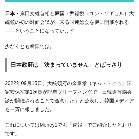
ル」まで拡大 ⇒ 海外資金の動きに強く左右される状態
韓国･帰ってきた李在明。李在明を支持しな
日本
・岸田文雄首相と
韓国
・尹錫悦（ユン・ソギョル）大
『Money1』
い「50.5％」に上昇
統領の初の対面会談が、来る国連総会を機に開催される
韓国大統領府ボンクラ政策室長が告発され
『Money1』
――ということになっています。
た ⇒ 国家が行った恐るべき株価操作であり、空前の国政壟
断
少なくとも韓国では。
韓国･警察職員が「丸刈りになって抗議活
『Money1』
動」
日本政府は「決まっていません」とばっさり
中国だけが鉄鋼輸出を異常増加させる ⇒ 中
『Money1』
国の過剰生産が世界を蝕む。
2022年09月15日、大統領府の金泰孝（キム・テヒョ）国
韓国製造業「半導体絶好調」のウラで他業
『Money1』
家安保室第1次長が記者ブリーフィングで「日韓過首脳会
種は全般的「不調」⇒ PSIが示す現況は決して良くない。
談が開催されることで合意した」と公表し、韓国メディア
【米韓激突案件】韓国消費者院が『クーパ
『Money1』
も一斉に報じました。
ン』1人当たり賠償10万ウォンを認定 ⇒ 総額3兆7,000億
韓国で猛暑。南東部では干ばつ
『Money1』
これについてはMoney1でも「速報」でご紹介したとおり
韓国型イージス搭載の次世代駆逐艦
『Money1』
です。