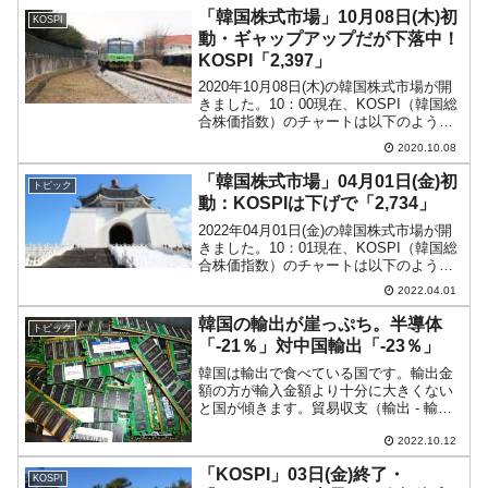
『Investing.com』より引用：以下同）。
「韓国株式市場」10月08日(木)初
KOSPI
前日終値か...
動・ギャップアップだが下落中！
KOSPI「2,397」
2020年10月08日(木)の韓国株式市場が開
きました。10：00現在、KOSPI（韓国総
合株価指数）のチャートは以下のように
なっています（チャートは
2020.10.08
『Investing.com』より引用）。以下は投
資家別売買動向です。ギャップアップし
「韓国株式市場」04月01日(金)初
トピック
て始...
動：KOSPIは下げで「2,734」
2022年04月01日(金)の韓国株式市場が開
きました。10：01現在、KOSPI（韓国総
合株価指数）のチャートは以下のように
なっています（チャートは
2022.04.01
『Investing.com』より引用）。下げて始
まり、現在のところ陰線です。KOSPI
韓国の輸出が崖っぷち。半導体
トピック
は...
「-21％」対中国輸出「-23％」
韓国は輸出で食べている国です。輸出金
額の方が輸入金額より十分に大きくない
と国が傾きます。貿易収支（輸出 - 輸
入）が大きな黒字であることが国の経済
が存立するために必須です。前文在寅政
2022.10.12
権の際には、「輸出が対前年比で増加し
「KOSPI」03日(金)終了・
ているので大丈夫だ」と...
KOSPI