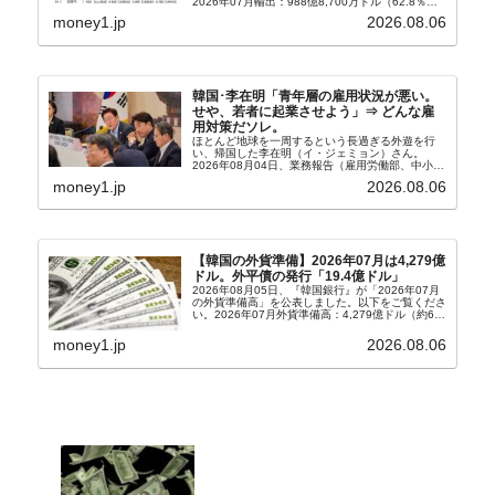
2026年07月輸出：988億8,700万ドル（62.8％）
輸入：685億6,300万ドル（26.5％）貿易収支：
money1.jp
2026.08.06
303億2,400万ドル2026...
韓国･李在明「青年層の雇用状況が悪い。
せや、若者に起業させよう」⇒ どんな雇
用対策だソレ。
ほとんど地球を一周するという長過ぎる外遊を行
い、帰国した李在明（イ・ジェミョン）さん。
2026年08月04日、業務報告（雇用労働部、中小ベ
ンチャー企業部、公正取引委員会）を主催。この席
money1.jp
2026.08.06
上、韓国大統領に成りおおせた李在明（イ・ジェミ
ョン）さん...
【韓国の外貨準備】2026年07月は4,279億
ドル。外平債の発行「19.4億ドル」
2026年08月05日、『韓国銀行』が「2026年07月
の外貨準備高」を公表しました。以下をご覧くださ
い。2026年07月外貨準備高：4,279億ドル（約67
兆4,456億円）※前月比：+6億ドル＜＜内訳＞＞
⇒Securities：3,80...
money1.jp
2026.08.06