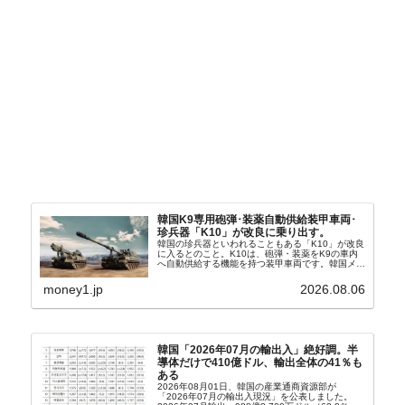
韓国K9専用砲弾･装薬自動供給装甲車両･
珍兵器「K10」が改良に乗り出す。
韓国の珍兵器といわれることもある「K10」が改良
に入るとのこと。K10は、砲弾・装薬をK9の車内
へ自動供給する機能を持つ装甲車両です。韓国メデ
ィア『Chosun Biz』が報じていますので、同記事
から以下に一部を引きます。2005年に初めて...
money1.jp
2026.08.06
韓国「2026年07月の輸出入」絶好調。半
導体だけで410億ドル、輸出全体の41％も
ある
2026年08月01日、韓国の産業通商資源部が
「2026年07月の輸出入現況」を公表しました。