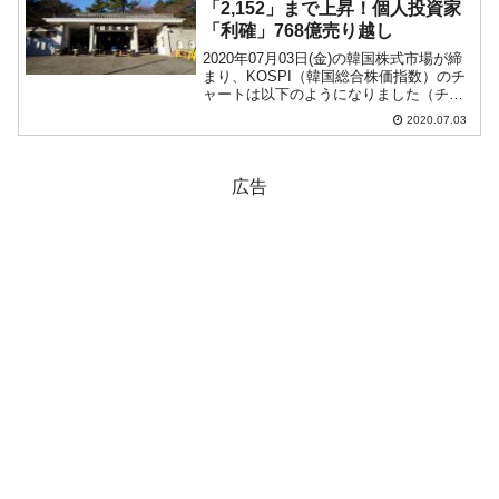
「2,152」まで上昇！個人投資家
「利確」768億売り越し
2020年07月03日(金)の韓国株式市場が締
まり、KOSPI（韓国総合株価指数）のチ
ャートは以下のようになりました（チャ
ートは『Investing.com』より引用）。陽
2020.07.03
線となり「2,152」まで上昇しました。こ
こ数日では頭一つ抜け出た格...
広告