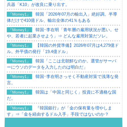
兵器「K10」が改良に乗り出す。
韓国「2026年07月の輸出入」絶好調。半導
『Money1』
体だけで410億ドル、輸出全体の41％もある
韓国･李在明「青年層の雇用状況が悪い。せ
『Money1』
や、若者に起業させよう」⇒ どんな雇用対策だソレ。
【韓国の外貨準備】2026年07月は4,279億ド
『Money1』
ル。外平債の発行「19.4億ドル」
韓国「ここは北朝鮮なのか。選管がサーバ
『Money1』
ーにウソのデータを入力したのは明白だ」
韓国･李在明さっそく不動産対策で浅薄な発
『Money1』
言。
韓国は「中国と同じく」投資に不適格な国
『Money1』
だ。
『韓国銀行』が「金の保有量を増やしま
『Money1』
す」⇒「金を経由するドル入手」手段ではないのか？
韓国･外為取引量「1日当たり1,214.4億ド
『Money1』