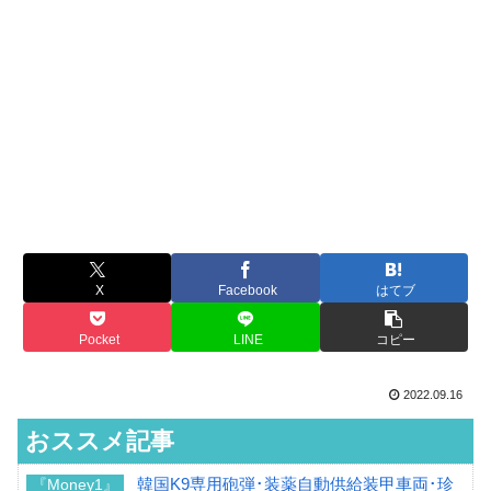
X
Facebook
はてブ
Pocket
LINE
コピー
2022.09.16
おススメ記事
韓国K9専用砲弾･装薬自動供給装甲車両･珍
『Money1』