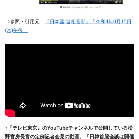
韓国「橋が落ちました」⇒ 耐久性「なさす
『Money1』
ぎ」では。
⇒参照・引用元：
『日本国 首相官邸』「令和4年9月15日
韓国鉄鋼最大手『POSCO』ズブズブ沈む。
『Money1』
営業利益80.2％も減少
(木)午後」
米国下院「韓国の公務員個人をターゲット
『Money1』
にぶん殴る法案」提出！⇒ クーパン問題は合衆国企業に対
する差別。許してはおかぬ
韓国ボンクラ政策室長･金容範、株価暴落に
『Money1』
他人事のような発言。
韓国半導体『SKハイニックス』2026年2Qの
『Money1』
業績「史上最高益」当期純利益は前年同期比13.4倍に。
韓国･加徳島新国際空港「またも暗礁」の危
『Money1』
機 ⇒ 10.7兆では損が出るからできない。
【速報】韓国株式市場の暴落・本日07月29
『Money1』
日(水)もサイドカー・サーキットブレイカーの二段コンボ
↑『テレビ東京』のYouTubeチャンネルで公開している松
発動！
野官房長官の定例記者会見の動画。「日韓首脳会談は開催