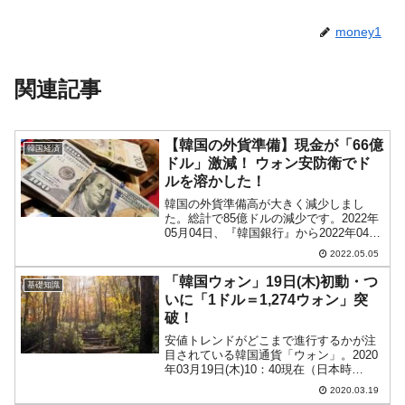
money1
関連記事
【韓国の外貨準備】現金が「66億
韓国経済
ドル」激減！ ウォン安防衛でド
ルを溶かした！
韓国の外貨準備高が大きく減少しまし
た。総計で85億ドルの減少です。2022年
05月04日、『韓国銀行』から2022年04月
末時点での外貨準備高が公表されまし
2022.05.05
た。以下をご覧ください。2022年04月外
貨準備高：4,493億ドル(約58兆4,6...
「韓国ウォン」19日(木)初動・つ
基礎知識
いに「1ドル＝1,274ウォン」突
破！
安値トレンドがどこまで進行するかが注
目されている韓国通貨「ウォン」。2020
年03月19日(木)10：40現在（日本時
間）、ドルウォンチャートは以下のよう
2020.03.19
になっています（チャートは