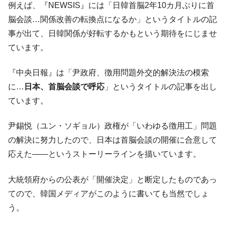
全て勝つといくら？ 競馬GI競走で勝利騎手がもら
Fact1
例えば、『NEWSIS』には「日韓首脳2年10カ月ぶりに首
える賞金とは？
脳会談…関係改善の転換点になるか」というタイトルの記
平成仮面ライダーの意外すぎるモチーフとは？
Fact1
事が出て、日韓関係が好転するかもという期待をにじませ
発表から2日で大崩壊、鳴かず飛ばずに終わりそう
ています。
Fact1
なスーパーリーグとは？
『中央日報』は「尹政府、徴用問題外交的解決法の模索
日本人マスターズ挑戦の歴史。松山以前に最高位
Fact1
だった選手とは？
に…
日本、首脳会談で呼応
」というタイトルの記事を出し
ています。
甲子園通算本塁打、最多の清原に次いで多く打っ
Fact1
ている意外な選手とは？
尹錫悦（ユン・ソギョル）政権が「いわゆる徴用工」問題
セレクトセールの高額取引馬が稼いだ金額とは？
Fact1
の解決に努力したので、日本は首脳会談の開催に合意して
応えた――というストーリーラインを描いています。
大統領府からの公表が「開催決定」と断定したものであっ
てので、韓国メディアがこのように書いても当然でしょ
う。