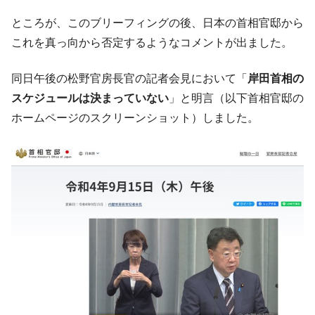
「KDDX」1番艦、2032年竣工と公示
ところが、このブリーフィングの後、日本の首相官邸から
【対日本円】ウォン安が急進！ 日米の協調
『Money1』
に韓国がいっちょがみしたのでは。
これを真っ向から否定するようなコメントが出ました。
韓国政府『BYD』車への補助金を全廃 ⇒ 実
『Money1』
同日午後の松野官房長官の記者会見において「
岸田首相の
は韓国で『BYD』車は売れている。6カ月で対前年同期比
1.9倍！
スケジュールは決まっていない
」と明言（以下首相官邸の
ホームページのスクリーンショット）しました。
在韓米国大使スティールが着韓！⇒ さっそ
『Money1』
く空港に詰めかけ「出て行け！」「極右勢力」のプラカー
ドを掲げる「在韓反米勢力」
韓国政府「2035年までに18.4GW規模のAIデ
『Money1』
ータセンター整備」⇒ だから無理だってば。
JPモルガン「韓国レバレッジETFの清算は
『Money1』
ほぼ終わった」
韓国『国民年金公団』株価暴落で200兆蒸
『Money1』
発。
韓国政府「ニセＫ-ブランドを通報しようキ
『Money1』
ャンペーン」⇒ あの名物教授も登場！