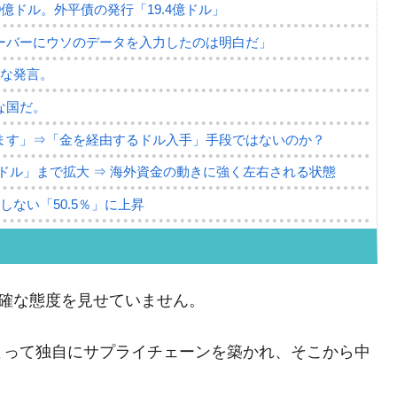
79億ドル。外平債の発行「19.4億ドル」
ーバーにウソのデータを入力したのは明白だ」
薄な発言。
な国だ。
ます」⇒「金を経由するドル入手」手段ではないのか？
4億ドル」まで拡大 ⇒ 海外資金の動きに強く左右される状態
ない「50.5％」に上昇
れた ⇒ 国家が行った恐るべき株価操作であり、空前の国政
議活動」
明確な態度を見せていません。
⇒ 中国の過剰生産が世界を蝕む。
よって独自にサプライチェーンを築かれ、そこから中
業種は全般的「不調」⇒ PSIが示す現況は決して良くない。
。
ン』1人当たり賠償10万ウォンを認定 ⇒ 総額3兆7,000億