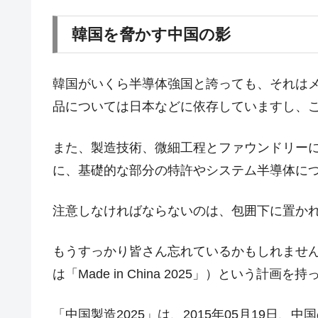
韓国で猛暑。南東部では干ばつ
『Money1』
韓国を脅かす中国の影
韓国型イージス搭載の次世代駆逐艦「KD
『Money1』
【対日本円】ウォン安が急進！ 日米
『Money1』
韓国がいくら半導体強国と誇っても、それは
韓国政府『BYD』車への補助金を全廃 
『Money1』
品については日本などに依存していますし、
1.9倍！
在韓米国大使スティールが着韓！⇒ 
『Money1』
また、製造技術、微細工程とファウンドリー
ドを掲げる「在韓反米勢力」
に、基礎的な部分の特許やシステム半導体に
韓国政府「2035年までに18.4GW規
『Money1』
注意しなければならないのは、包囲下に置か
JPモルガン「韓国レバレッジETFの
『Money1』
韓国『国民年金公団』株価暴落で200
『Money1』
もうすっかり皆さん忘れているかもしれませ
韓国政府「ニセＫ-ブランドを通報しよ
『Money1』
は「Made in China 2025」）という計画
韓国「橋が落ちました」⇒ 耐久性「な
『Money1』
「中国製造2025」は、2015年05月19日
韓国鉄鋼最大手『POSCO』ズブズブ沈
『Money1』