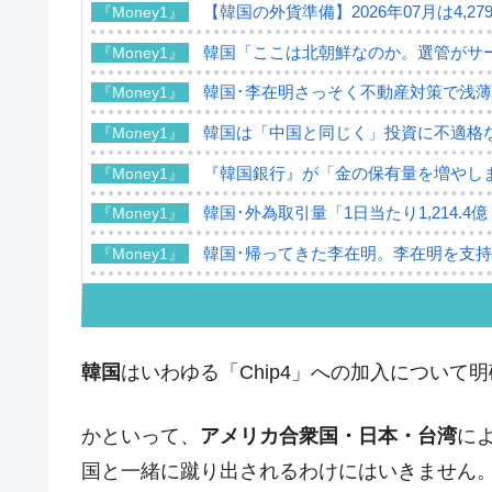
【韓国の外貨準備】2026年07月は4,2
『Money1』
韓国「ここは北朝鮮なのか。選管がサ
『Money1』
韓国･李在明さっそく不動産対策で浅
『Money1』
韓国は「中国と同じく」投資に不適格
『Money1』
『韓国銀行』が「金の保有量を増やし
『Money1』
韓国･外為取引量「1日当たり1,214.
『Money1』
韓国･帰ってきた李在明。李在明を支持し
『Money1』
韓国大統領府ボンクラ政策室長が告発さ
『Money1』
壟断
韓国･警察職員が「丸刈りになって抗
『Money1』
韓国
はいわゆる「Chip4」への加入について
中国だけが鉄鋼輸出を異常増加させる 
『Money1』
かといって、
アメリカ合衆国・日本・台湾
に
韓国製造業「半導体絶好調」のウラで他
『Money1』
国と一緒に蹴り出されるわけにはいきません
【米韓激突案件】韓国消費者院が『クーパ
『Money1』