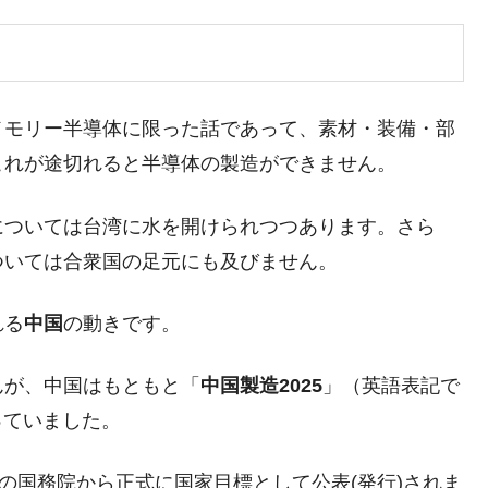
DX」1番艦、2032年竣工と公示
の協調に韓国がいっちょがみしたのでは。
メモリー半導体に限った話であって、素材・装備・部
⇒ 実は韓国で『BYD』車は売れている。6カ月で対前年同期比
これが途切れると半導体の製造ができません。
さっそく空港に詰めかけ「出て行け！」「極右勢力」のプラカー
については台湾に水を開けられつつあります。さら
ついては合衆国の足元にも及びません。
模のAIデータセンター整備」⇒ だから無理だってば。
れる
中国
の動きです。
清算はほぼ終わった」
兆蒸発。
んが、中国はもともと「
中国製造2025
」（英語表記で
うキャンペーン」⇒ あの名物教授も登場！
を持っていました。
さすぎ」では。
、中国の国務院から正式に国家目標として公表(発行)されま
む。営業利益80.2％も減少