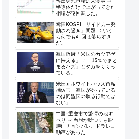
韓国株式市場は大惨事 ⇒
半導体だけで上がってきた
相場が逆回転した。
韓国KOSPI「サイドカー発
動され過ぎ」問題 ⇒ いく
ら何でも41回は落ちすぎ
だ。
韓国政府「米国のカツアゲ
に怯える」⇒ 「15％でまと
まるハズ」とタカをくくっ
ている。
米国元ホワイトハウス首席
補佐官「韓国がやっている
のは同盟国の取る行動では
ない」
中国･重慶市で驚愕の地す
べり ⇒ 当局が嘘つくも瞬
時にチョンバレ。ドラレコ
動画があった