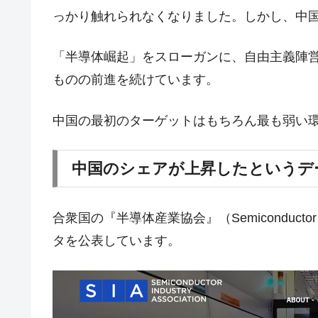
っかり触れられなくなりました。しかし、中
今話題の「楽天ライオンズ」とは？
Fact1
奇跡の毛色「白毛馬」とは？
Fact1
「半導体崛起」をスローガンに、自由主義陣
全て勝つといくら？ 競馬GI競走で勝利騎手
Fact1
ものの前進を続けています。
平成仮面ライダーの意外すぎるモチーフとは
Fact1
中国の最初のターゲットはもちろん最も弱い
発表から2日で大崩壊、鳴かず飛ばずに終わ
Fact1
日本人マスターズ挑戦の歴史。松山以前に最
Fact1
中国のシェアが上昇したというデ
甲子園通算本塁打、最多の清原に次いで多く
Fact1
セレクトセールの高額取引馬が稼いだ金額と
Fact1
合衆国の『半導体産業協会』（Semiconductor I
タを公表しています。