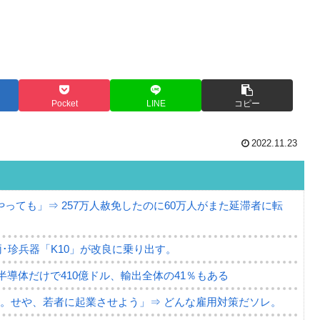
Pocket
LINE
コピー
2022.11.23
っても」⇒ 257万人赦免したのに60万人がまた延滞者に転
･珍兵器「K10」が改良に乗り出す。
。半導体だけで410億ドル、輸出全体の41％もある
。せや、若者に起業させよう」⇒ どんな雇用対策だソレ。