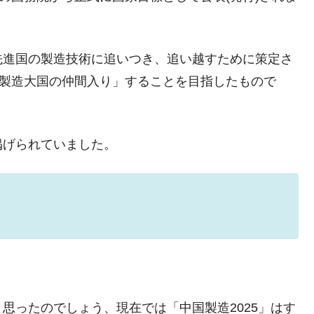
ットにぶん殴る法案」提出！⇒ クーパン問題は合衆国企業に対
先進国の製造技術に追いつき、追い越すために策定さ
暴落に他人事のような発言。
内に)「製造大国の仲間入り」することを目指したもので
年2Qの業績「史上最高益」当期純利益は前年同期比13.4倍に。
危機 ⇒ 10.7兆では損が出るからできない。
月29日(水)もサイドカー・サーキットブレイカーの二段コンボ
掲げられていました。
産業の半分未満しか雇用を生まない
したのは政界の責任だ」
い結果に。
』純借入金が約8兆。信用格付け「ネガティブ」にダウン
術の塊！
思ったのでしょう、現在では「中国製造2025」はす
都道府県とは？