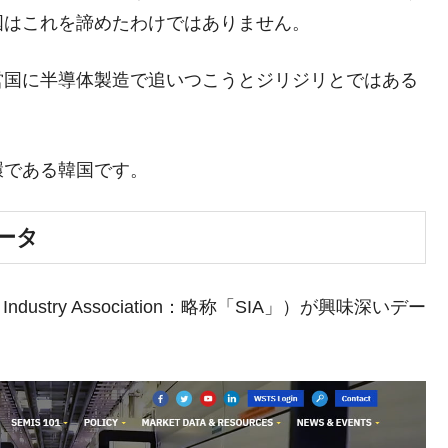
国はこれを諦めたわけではありません。
営国に半導体製造で追いつこうとジリジリとではある
がもらえる賞金とは？
？
環である韓国です。
りそうなスーパーリーグとは？
高位だった選手とは？
ータ
打っている意外な選手とは？
は？
ndustry Association：略称「SIA」）が興味深いデー