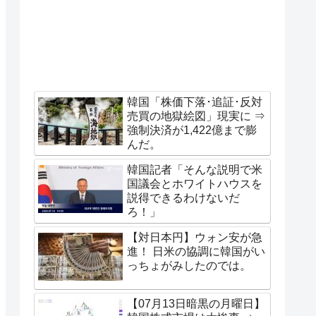
韓国「株価下落･追証･反対
売買の地獄絵図」現実に ⇒
強制決済が1,422億まで膨
んだ。
韓国記者「そんな説明で米
国議会とホワイトハウスを
説得できるわけないだ
ろ！」
【対日本円】ウォン安が急
進！ 日米の協調に韓国がい
っちょがみしたのでは。
【07月13日暗黒の月曜日】