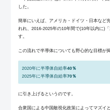
した。
米国下院「韓国の公務員個人をターゲ
『Money1』
する差別。許してはおかぬ
簡単にいえば、アメリカ・ドイツ・日本など
韓国ボンクラ政策室長･金容範、株価
『Money1』
れれ、2016-2025年の10年間で(10年以
韓国半導体『SKハイニックス』2026
『Money1』
す。
韓国･加徳島新国際空港「またも暗礁」の
『Money1』
【速報】韓国株式市場の暴落・本日07
『Money1』
この流れで半導体についても野心的な目標が
発動！
IT産業は人を雇用する効果は低い。全
『Money1』
2020年に半導体自給率
40％
韓国「株式市場が賭博場のように変質
『Money1』
2025年に半導体自給率
70％
韓国「2026年1Q 資金循環統計」面白
『Money1』
韓国化学企業最大手『ロッテケミカル
『Money1』
に引き上げるというのです。
日本の誇る海洋資源調査船『白嶺』は先進技
Fact1
合衆国による中国敵視化政策によってマズイと
夏の甲子園、優勝校を最も多く輩出している
Fact1