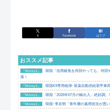
X
Facebook
はてブ
おススメ記事
韓国「信用赦免を何回やっても、何回や
『Money1』
落！
韓国K9専用砲弾･装薬自動供給装甲車両
『Money1』
韓国「2026年07月の輸出入」絶好調
『Money1』
韓国･李在明「青年層の雇用状況が悪い
『Money1』